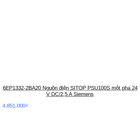
6EP1332-2BA20 Nguồn điện SITOP PSU100S một pha 24
V DC/2,5 A Siemens
4,851,000
₫