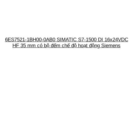
6ES7521-1BH00-0AB0 SIMATIC S7-1500 DI 16x24VDC
HF 35 mm có bộ đếm chế độ hoạt động Siemens