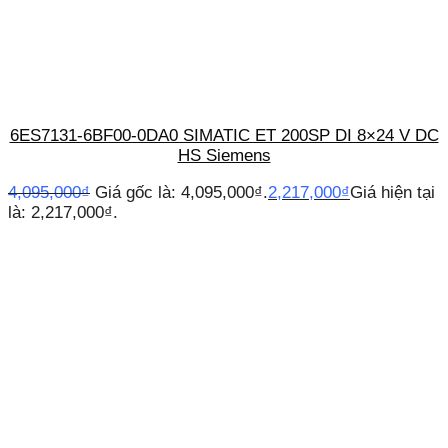
6ES7131-6BF00-0DA0 SIMATIC ET 200SP DI 8×24 V DC
HS Siemens
4,095,000
₫
Giá gốc là: 4,095,000₫.
2,217,000
₫
Giá hiện tại
là: 2,217,000₫.