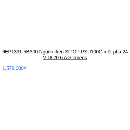
6EP1331-5BA00 Nguồn điện SITOP PSU100C một pha 24
V DC/0,6 A Siemens
1,578,000
₫