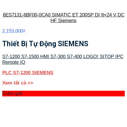
6ES7131-6BF00-0CA0 SIMATIC ET 200SP DI 8×24 V DC
HF Siemens
2,153,000
₫
Thiết Bị Tự Động SIEMENS
S7-1200
S7-1500
HMI
S7-300
S7-400
LOGO!
SITOP
IPC
Remote IO
PLC S7-1200 SIEMENS
Xem tất cả >>
Giảm giá!