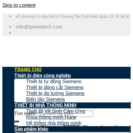
Skip to content
H5, Đường C4, Khu Phố 4, Phường Tân Thới Nhất, Quận 12, TP. HCM
info@tpnewtech.com
TRANG CHỦ
Thiết bị điện công nghiệp
Thiết bị tự động Siemens
Thiết bị đóng cắt Siemens
Thiết bị đo lường Siemens
Biến tần Siemens
THIẾT BỊ NHÀ THÔNG MINH
Thiết Bị Vệ Sinh Cảm Ứng
Tìm kiếm:
Khóa thông minh Hune
Hệ thống nhà thông minh
Tìm nhanh:
Siemens
,
TPPRO
,
Pfannenberg
,
Hune
,
Sản phẩm khác