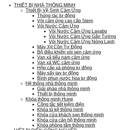
THIẾT BỊ NHÀ THÔNG MINH
Thiết Bị Vệ Sinh Cảm Ứng
Thùng rác tự động
Vòi cảm ứng cao cấp Stern
Vòi Nước Cảm Ứng
Vòi Nước Cảm Ứng Lavabo
Vòi Nước Cảm Ứng Gắn Tường
Vòi Nước Cảm Ứng Nóng Lạnh
Máy Xịt Cồn Tự Động
Bộ điều khiển vòi sen cảm ứng
Van xả tiểu nam cảm ứng
Van xả WC cảm ứng
Hộp cấp xà phòng tự động
Máy sấy tay tự động
Bình phun nước hoa tự động
Hệ thống nhà thông minh
Giải pháp nhà thông minh
Thiết bị thông minh
Khóa thông minh Hune
Công tắc tiết kiệm điện
Khóa tủ kệ thông minh
Khóa cửa khách sạn thông minh
Khóa cửa căn hộ thông minh
Khóa phòng tắm thông minh