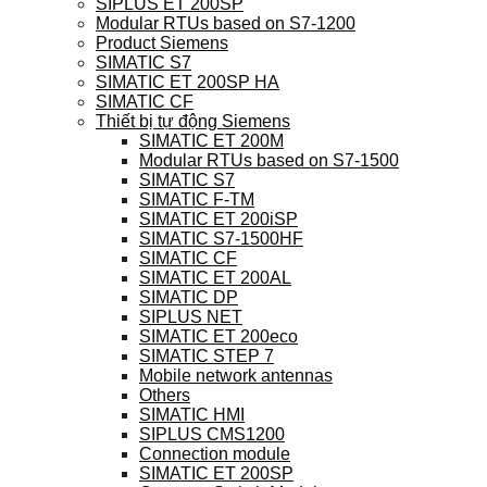
SIPLUS ET 200SP
Modular RTUs based on S7-1200
Product Siemens
SIMATIC S7
SIMATIC ET 200SP HA
SIMATIC CF
Thiết bị tự động Siemens
SIMATIC ET 200M
Modular RTUs based on S7-1500
SIMATIC S7
SIMATIC F-TM
SIMATIC ET 200iSP
SIMATIC S7-1500HF
SIMATIC CF
SIMATIC ET 200AL
SIMATIC DP
SIPLUS NET
SIMATIC ET 200eco
SIMATIC STEP 7
Mobile network antennas
Others
SIMATIC HMI
SIPLUS CMS1200
Connection module
SIMATIC ET 200SP