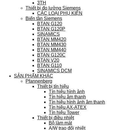
3TH
Thiết bị đo lường Siemens
CÁC LOẠI PHỤ KIỆN
Biến tần Siemens
BTAN G120
BTAN G120P
SINAMICS
BTAN MM420
BTAN MM430
BTAN MM440
BTAN G120C
BTAN V20
BTAN G110
SINAMICS DCM
SẢN PHẨM KHÁC
Pfannenberg
Thiết bị tín hiệu
Tín hiệu hình ảnh
Tín hiệu âm thanh
Tín hiệu hình ảnh âm thanh
Tín hiệu AX-ATEX
Tín hiệu Tower
Thiết bị điều nhiệt
Bộ làm mát
A/W trao đổi nhiệt