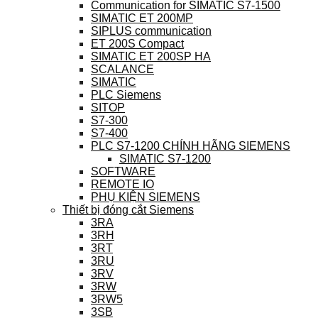
Communication for SIMATIC S7-1500
SIMATIC ET 200MP
SIPLUS communication
ET 200S Compact
SIMATIC ET 200SP HA
SCALANCE
SIMATIC
PLC Siemens
SITOP
S7-300
S7-400
PLC S7-1200 CHÍNH HÃNG SIEMENS
SIMATIC S7-1200
SOFTWARE
REMOTE IO
PHỤ KIỆN SIEMENS
Thiết bị đóng cắt Siemens
3RA
3RH
3RT
3RU
3RV
3RW
3RW5
3SB