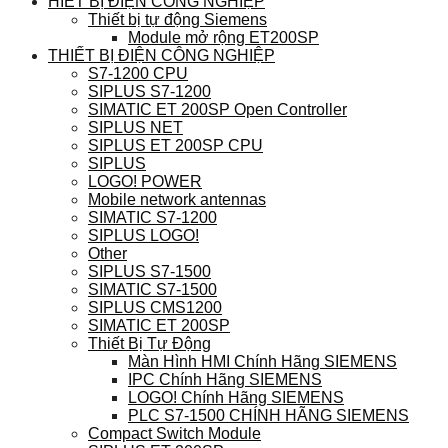
HIẾT BỊ ĐIỆN CÔNG NGHIỆP
Thiết bị tự động Siemens
Module mở rộng ET200SP
THIẾT BỊ ĐIỆN CÔNG NGHIỆP
S7-1200 CPU
SIPLUS S7-1200
SIMATIC ET 200SP Open Controller
SIPLUS NET
SIPLUS ET 200SP CPU
SIPLUS
LOGO! POWER
Mobile network antennas
SIMATIC S7-1200
SIPLUS LOGO!
Other
SIPLUS S7-1500
SIMATIC S7-1500
SIPLUS CMS1200
SIMATIC ET 200SP
Thiết Bị Tự Động
Màn Hình HMI Chính Hãng SIEMENS
IPC Chính Hãng SIEMENS
LOGO! Chính Hãng SIEMENS
PLC S7-1500 CHÍNH HÃNG SIEMENS
Compact Switch Module