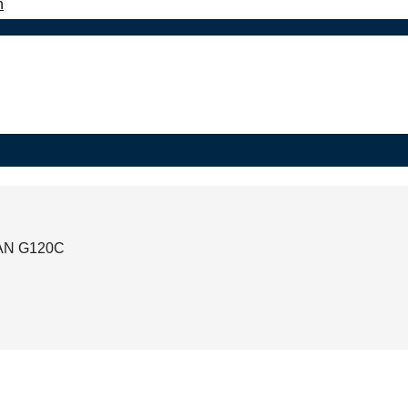
n
N G120C