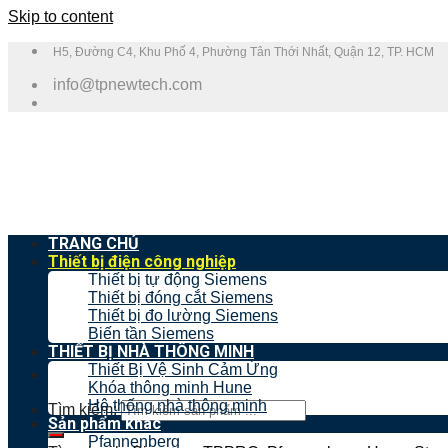
Skip to content
H5, Đường C4, Khu Phố 4, Phường Tân Thới Nhất, Quận 12, TP. HCM
info@tpnewtech.com
TRANG CHỦ
Thiết bị điện công nghiệp
Thiết bị tự động Siemens
Thiết bị đóng cắt Siemens
Thiết bị đo lường Siemens
Biến tần Siemens
THIẾT BỊ NHÀ THÔNG MINH
Thiết Bị Vệ Sinh Cảm Ứng
Khóa thông minh Hune
Hệ thống nhà thông minh
Tìm kiếm:
Sản phẩm khác
Pfannenberg