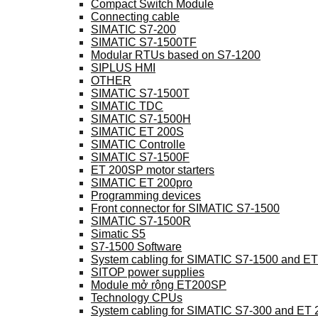
Compact Switch Module
Connecting cable
SIMATIC S7-200
SIMATIC S7-1500TF
Modular RTUs based on S7-1200
SIPLUS HMI
OTHER
SIMATIC S7-1500T
SIMATIC TDC
SIMATIC S7-1500H
SIMATIC ET 200S
SIMATIC Controlle
SIMATIC S7-1500F
ET 200SP motor starters
SIMATIC ET 200pro
Programming devices
Front connector for SIMATIC S7-1500
SIMATIC S7-1500R
Simatic S5
S7-1500 Software
System cabling for SIMATIC S7-1500 and E
SITOP power supplies
Module mở rộng ET200SP
Technology CPUs
System cabling for SIMATIC S7-300 and ET