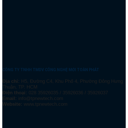
CÔNG TY TNHH TMDV CÔNG NGHỆ MỚI TOÀN PHÁT
Địa chỉ:
H5, Đường C4, Khu Phố 4, Phường Đông Hưng
Thuận, TP. HCM
Điện thoại:
028 35926035 / 35926036 / 35926037
Email:
info@tpnewtech.com
Website:
www.tpnewtech.com