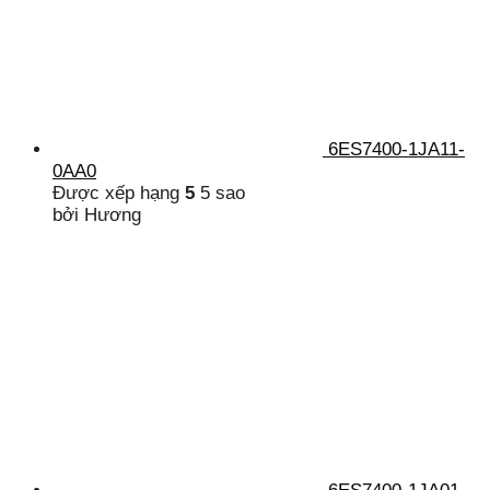
6ES7400-1JA11-
0AA0
Được xếp hạng
5
5 sao
bởi Hương