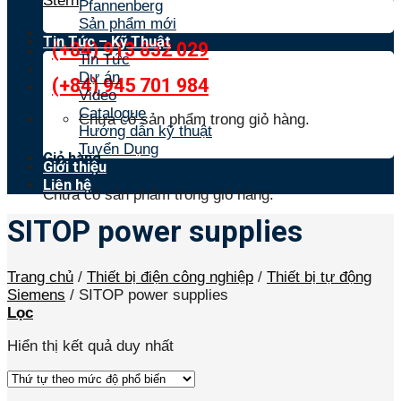
Stern
Pfannenberg
Sản phẩm mới
Tin Tức – Kỹ Thuật
(+84) 913 832 029
Tin Tức
Dự án
(+84) 945 701 984
Video
Catalogue
Chưa có sản phẩm trong giỏ hàng.
Hướng dẫn kỹ thuật
Tuyển Dụng
Giỏ hàng
Giới thiệu
Liên hệ
Chưa có sản phẩm trong giỏ hàng.
SITOP power supplies
Trang chủ
/
Thiết bị điện công nghiệp
/
Thiết bị tự động
Siemens
/
SITOP power supplies
Lọc
Hiển thị kết quả duy nhất