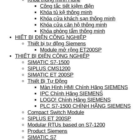
Công tắc tiết kiệm điện
Khóa tủ kệ thông minh
Khóa cửa khách sạn thông minh
Khóa cửa căn hộ thông minh
Khóa phòng tắm thông minh
HIẾT BỊ ĐIỆN CÔNG NGHIỆP
Thiết bị tự động Siemens
Module mở rộng ET200SP
THIẾT BỊ ĐIỆN CÔNG NGHIỆP
SIMATIC S7-1500
SIPLUS CMS1200
SIMATIC ET 200SP
Thiết Bị Tự Động
Màn Hình HMI Chính Hãng SIEMENS
IPC Chính Hãng SIEMENS
LOGO! Chính Hãng SIEMENS
PLC S7-1500 CHÍNH HÃNG SIEMENS
Compact Switch Module
SIPLUS ET 200SP
Modular RTUs based on S7-1200
Product Siemens
SIMATIC S7