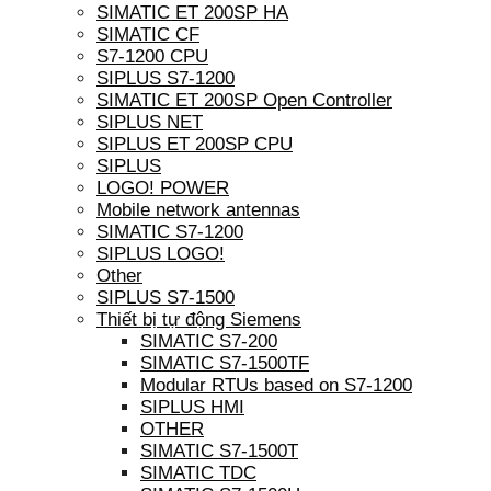
SIMATIC ET 200SP HA
SIMATIC CF
S7-1200 CPU
SIPLUS S7-1200
SIMATIC ET 200SP Open Controller
SIPLUS NET
SIPLUS ET 200SP CPU
SIPLUS
LOGO! POWER
Mobile network antennas
SIMATIC S7-1200
SIPLUS LOGO!
Other
SIPLUS S7-1500
Thiết bị tự động Siemens
SIMATIC S7-200
SIMATIC S7-1500TF
Modular RTUs based on S7-1200
SIPLUS HMI
OTHER
SIMATIC S7-1500T
SIMATIC TDC