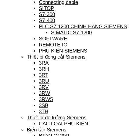
Connecting cable
SITOP
S7-300
S7-400
PLC S7-1200 CHÍNH HÃNG SIEMENS
SIMATIC S7-1200
SOFTWARE
REMOTE IO
PHỤ KIỆN SIEMENS
Thiết bị đóng cắt Siemens
3RA
3RH
3RT
3RU
3RV
3RW
3RW5
3SB
3TH
Thiết bị đo lường Siemens
CÁC LOẠI PHỤ KIỆN
Biến tần Siemens
BTAN G120P