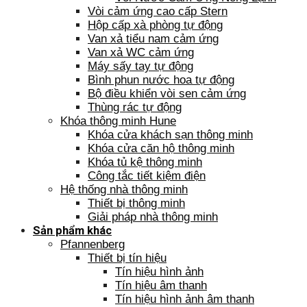
Vòi cảm ứng cao cấp Stern
Hộp cấp xà phòng tự động
Van xả tiểu nam cảm ứng
Van xả WC cảm ứng
Máy sấy tay tự động
Bình phun nước hoa tự động
Bộ điều khiển vòi sen cảm ứng
Thùng rác tự động
Khóa thông minh Hune
Khóa cửa khách sạn thông minh
Khóa cửa căn hộ thông minh
Khóa tủ kệ thông minh
Công tắc tiết kiệm điện
Hệ thống nhà thông minh
Thiết bị thông minh
Giải pháp nhà thông minh
Sản phẩm khác
Pfannenberg
Thiết bị tín hiệu
Tín hiệu hình ảnh
Tín hiệu âm thanh
Tín hiệu hình ảnh âm thanh