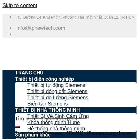
Skip to content
H5, Đường C4, Khu Phố 4, Phường Tân Thới Nhất, Quận 12, TP. HCM
info@tpnewtech.com
TRANG CHỦ
Thiết bị điện công nghiệp
Thiết bị tự động Siemens
Thiết bị đóng cắt Siemens
Thiết bị đo lường Siemens
Biến tần Siemens
THIẾT BỊ NHÀ THÔNG MINH
Thiết Bị Vệ Sinh Cảm Ứng
Tìm kiếm:
Khóa thông minh Hune
Hệ thống nhà thông minh
Tìm nhanh:
Siemens
,
TPPRO
,
Pfannenberg
,
Hune
,
Sản phẩm khác