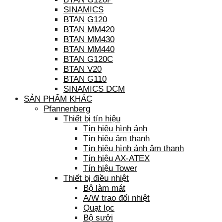
SINAMICS
BTAN G120
BTAN MM420
BTAN MM430
BTAN MM440
BTAN G120C
BTAN V20
BTAN G110
SINAMICS DCM
SẢN PHẨM KHÁC
Pfannenberg
Thiết bị tín hiệu
Tín hiệu hình ảnh
Tín hiệu âm thanh
Tín hiệu hình ảnh âm thanh
Tín hiệu AX-ATEX
Tín hiệu Tower
Thiết bị điều nhiệt
Bộ làm mát
A/W trao đổi nhiệt
Quạt lọc
Bộ sưởi