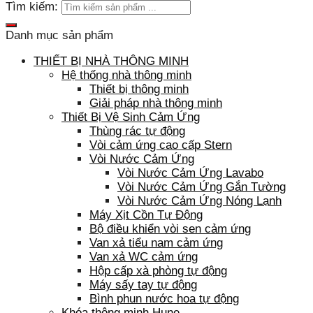
Tìm kiếm:
Danh mục sản phẩm
THIẾT BỊ NHÀ THÔNG MINH
Hệ thống nhà thông minh
Thiết bị thông minh
Giải pháp nhà thông minh
Thiết Bị Vệ Sinh Cảm Ứng
Thùng rác tự động
Vòi cảm ứng cao cấp Stern
Vòi Nước Cảm Ứng
Vòi Nước Cảm Ứng Lavabo
Vòi Nước Cảm Ứng Gắn Tường
Vòi Nước Cảm Ứng Nóng Lạnh
Máy Xịt Cồn Tự Động
Bộ điều khiển vòi sen cảm ứng
Van xả tiểu nam cảm ứng
Van xả WC cảm ứng
Hộp cấp xà phòng tự động
Máy sấy tay tự động
Bình phun nước hoa tự động
Khóa thông minh Hune