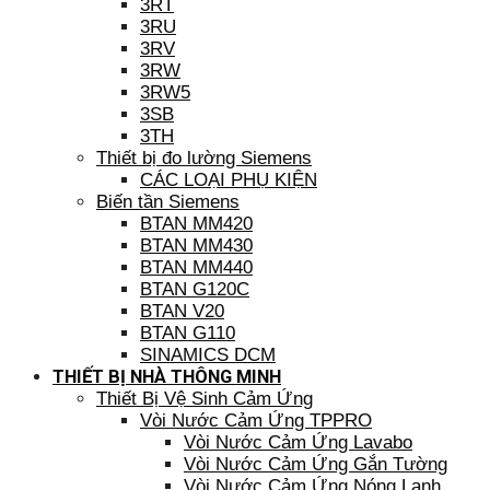
3RT
3RU
3RV
3RW
3RW5
3SB
3TH
Thiết bị đo lường Siemens
CÁC LOẠI PHỤ KIỆN
Biến tần Siemens
BTAN MM420
BTAN MM430
BTAN MM440
BTAN G120C
BTAN V20
BTAN G110
SINAMICS DCM
THIẾT BỊ NHÀ THÔNG MINH
Thiết Bị Vệ Sinh Cảm Ứng
Vòi Nước Cảm Ứng TPPRO
Vòi Nước Cảm Ứng Lavabo
Vòi Nước Cảm Ứng Gắn Tường
Vòi Nước Cảm Ứng Nóng Lạnh