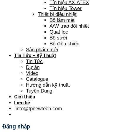
Tín hiệu AX-ATEX
Tín hiệu Tower
Thiết bị điều nhiệt
Bộ làm mát
A/W trao đổi nhiệt
Quạt lọc
Bộ sưởi
Bộ điều khiển
Sản phẩm mới
Tin Tức – Kỹ Thuật
Tin Tức
Dự án
Video
Catalogue
Hướng dẫn kỹ thuật
Tuyển Dụng
Giới thiệu
Liên hệ
info@tpnewtech.com
Đăng nhập