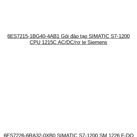
6ES7215-1BG40-4AB1 Gói đào tạo SIMATIC S7-1200
CPU 1215C AC/DC/rơ le Siemens
6ES7226-6RA32-0XB0 SIMATIC S7-1200 SM 1226 F-DQ