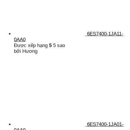
6ES7400-1JA11-
0AA0
Được xếp hạng
5
5 sao
bởi Hương
6ES7400-1JA01-