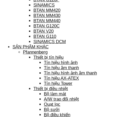
SINAMICS
BTAN MM420
BTAN MM430
BTAN MM440
BTAN G120C
BTAN V20
BTAN G110
SINAMICS DCM
SẢN PHẨM KHÁC
Pfannenberg
Thiết bị tín hiệu
Tín hiệu hình ảnh
Tín hiệu âm thanh
Tín hiệu hình ảnh âm thanh
Tín hiệu AX-ATEX
Tín hiệu Tower
Thiết bị điều nhiệt
Bộ làm mát
A/W trao đổi nhiệt
Quạt lọc
Bộ sưởi
Bộ điều khiển