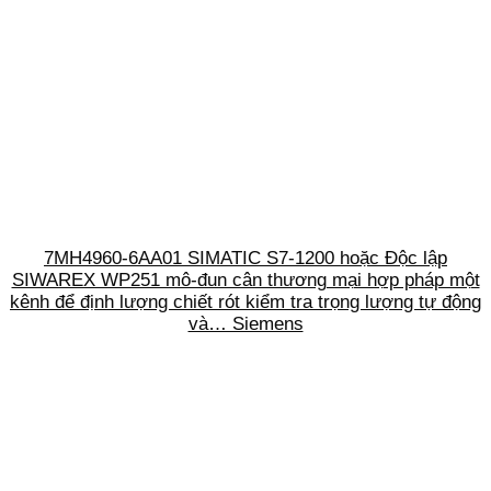
7MH4960-6AA01 SIMATIC S7-1200 hoặc Độc lập
SIWAREX WP251 mô-đun cân thương mại hợp pháp một
kênh để định lượng chiết rót kiểm tra trọng lượng tự động
và… Siemens