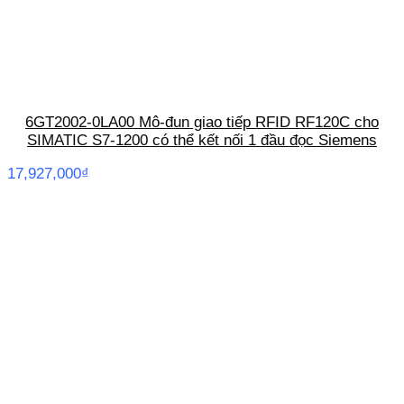
6GT2002-0LA00 Mô-đun giao tiếp RFID RF120C cho
SIMATIC S7-1200 có thể kết nối 1 đầu đọc Siemens
17,927,000
₫