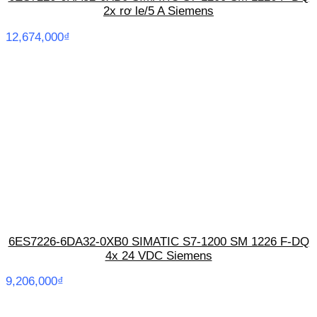
2x rơ le/5 A Siemens
12,674,000
₫
6ES7226-6DA32-0XB0 SIMATIC S7-1200 SM 1226 F-DQ
4x 24 VDC Siemens
9,206,000
₫