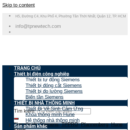
Skip to content
H5, Đường C4, Khu Phố 4, Phường Tân Thới Nhất, Quận 12, TP. HCM
info@tpnewtech.com
TRANG CHỦ
Thiết bị điện công nghiệp
Thiết bị tự động Siemens
Thiết bị đóng cắt Siemens
Thiết bị đo lường Siemens
Biến tần Siemens
THIẾT BỊ NHÀ THÔNG MINH
Thiết Bị Vệ Sinh Cảm Ứng
Tìm kiếm:
Khóa thông minh Hune
Hệ thống nhà thông minh
Tìm nhanh:
Siemens
,
TPPRO
,
Pfannenberg
,
Hune
,
Sản phẩm khác