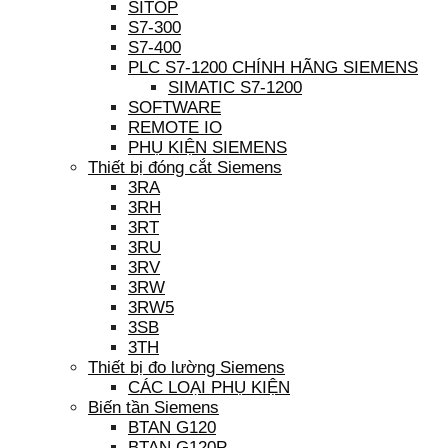
SITOP
S7-300
S7-400
PLC S7-1200 CHÍNH HÃNG SIEMENS
SIMATIC S7-1200
SOFTWARE
REMOTE IO
PHỤ KIỆN SIEMENS
Thiết bị đóng cắt Siemens
3RA
3RH
3RT
3RU
3RV
3RW
3RW5
3SB
3TH
Thiết bị đo lường Siemens
CÁC LOẠI PHỤ KIỆN
Biến tần Siemens
BTAN G120
BTAN G120P