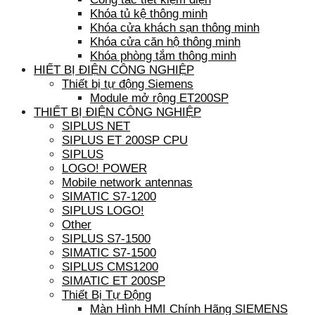
Khóa tủ kệ thông minh
Khóa cửa khách sạn thông minh
Khóa cửa căn hộ thông minh
Khóa phòng tắm thông minh
HIẾT BỊ ĐIỆN CÔNG NGHIỆP
Thiết bị tự động Siemens
Module mở rộng ET200SP
THIẾT BỊ ĐIỆN CÔNG NGHIỆP
SIPLUS NET
SIPLUS ET 200SP CPU
SIPLUS
LOGO! POWER
Mobile network antennas
SIMATIC S7-1200
SIPLUS LOGO!
Other
SIPLUS S7-1500
SIMATIC S7-1500
SIPLUS CMS1200
SIMATIC ET 200SP
Thiết Bị Tự Động
Màn Hình HMI Chính Hãng SIEMENS