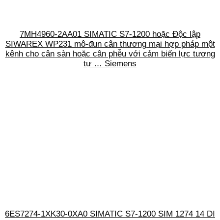
7MH4960-2AA01 SIMATIC S7-1200 hoặc Độc lập
SIWAREX WP231 mô-đun cân thương mại hợp pháp một
kênh cho cân sàn hoặc cân phễu với cảm biến lực tương
tự … Siemens
6ES7274-1XK30-0XA0 SIMATIC S7-1200 SIM 1274 14 DI