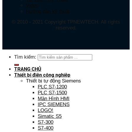
Video
Hướng dẫn kỹ thuật
© 2010 - 2021 Copyright TPNEWTECH. All rights
reserved.
Tìm kiếm:
TRANG CHỦ
Thiết bị điện công nghiệp
Thiết bị tự động Siemens
PLC S7-1200
PLC S7-1500
Màn Hình HMI
IPC SIEMENS
LOGO!
Simatic S5
S7-300
S7-400