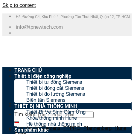
Skip to content
H5, Đường C4, Khu Phố 4, Phường Tân Thới Nhất, Quận 12, TP. HCM
info@tpnewtech.com
TRANG CHỦ
Thiết bị điện công nghiệp
Thiết bị tự động Siemens
Thiết bị đóng cắt Siemens
Thiết bị đo lường Siemens
Biến tần Siemens
THIẾT BỊ NHÀ THÔNG MINH
Thiết Bị Vệ Sinh Cảm Ứng
Tìm kiếm:
Khóa thông minh Hune
Hệ thống nhà thông minh
Tìm nhanh:
Siemens
,
TPPRO
,
Pfannenberg
,
Hune
,
Sản phẩm khác