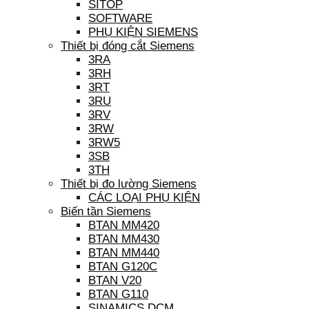
SITOP
SOFTWARE
PHỤ KIỆN SIEMENS
Thiết bị đóng cắt Siemens
3RA
3RH
3RT
3RU
3RV
3RW
3RW5
3SB
3TH
Thiết bị đo lường Siemens
CÁC LOẠI PHỤ KIỆN
Biến tần Siemens
BTAN MM420
BTAN MM430
BTAN MM440
BTAN G120C
BTAN V20
BTAN G110
SINAMICS DCM