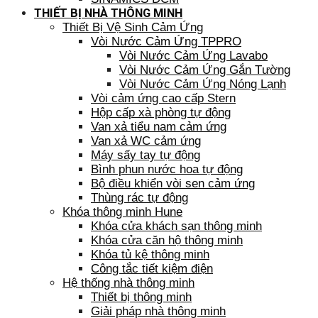
THIẾT BỊ NHÀ THÔNG MINH
Thiết Bị Vệ Sinh Cảm Ứng
Vòi Nước Cảm Ứng TPPRO
Vòi Nước Cảm Ứng Lavabo
Vòi Nước Cảm Ứng Gắn Tường
Vòi Nước Cảm Ứng Nóng Lạnh
Vòi cảm ứng cao cấp Stern
Hộp cấp xà phòng tự động
Van xả tiểu nam cảm ứng
Van xả WC cảm ứng
Máy sấy tay tự động
Bình phun nước hoa tự động
Bộ điều khiển vòi sen cảm ứng
Thùng rác tự động
Khóa thông minh Hune
Khóa cửa khách sạn thông minh
Khóa cửa căn hộ thông minh
Khóa tủ kệ thông minh
Công tắc tiết kiệm điện
Hệ thống nhà thông minh
Thiết bị thông minh
Giải pháp nhà thông minh