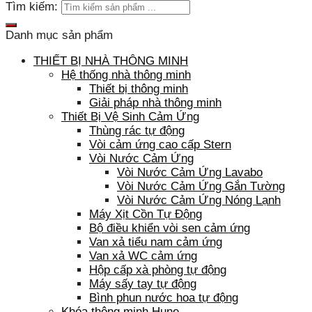
Tìm kiếm:
Danh mục sản phẩm
THIẾT BỊ NHÀ THÔNG MINH
Hệ thống nhà thông minh
Thiết bị thông minh
Giải pháp nhà thông minh
Thiết Bị Vệ Sinh Cảm Ứng
Thùng rác tự động
Vòi cảm ứng cao cấp Stern
Vòi Nước Cảm Ứng
Vòi Nước Cảm Ứng Lavabo
Vòi Nước Cảm Ứng Gắn Tường
Vòi Nước Cảm Ứng Nóng Lạnh
Máy Xịt Cồn Tự Động
Bộ điều khiển vòi sen cảm ứng
Van xả tiểu nam cảm ứng
Van xả WC cảm ứng
Hộp cấp xà phòng tự động
Máy sấy tay tự động
Bình phun nước hoa tự động
Khóa thông minh Hune