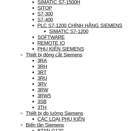
SIMATIC S7-1500H
SITOP
S7-300
S7-400
PLC S7-1200 CHÍNH HÃNG SIEMENS
SIMATIC S7-1200
SOFTWARE
REMOTE IO
PHỤ KIỆN SIEMENS
Thiết bị đóng cắt Siemens
3RA
3RH
3RT
3RU
3RV
3RW
3RW5
3SB
3TH
Thiết bị đo lường Siemens
CÁC LOẠI PHỤ KIỆN
Biến tần Siemens
BTAN G120