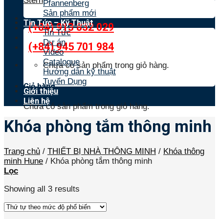
Stern
Pfannenberg
Sản phẩm mới
Tin Tức – Kỹ Thuật
(+84) 913 832 029
Tin Tức
Dự án
(+84) 945 701 984
Video
Catalogue
Chưa có sản phẩm trong giỏ hàng.
Hướng dẫn kỹ thuật
Tuyển Dụng
Giỏ hàng
Giới thiệu
Liên hệ
Chưa có sản phẩm trong giỏ hàng.
Khóa phòng tắm thông minh
Trang chủ
/
THIẾT BỊ NHÀ THÔNG MINH
/
Khóa thông
minh Hune
/
Khóa phòng tắm thông minh
Lọc
Showing all 3 results