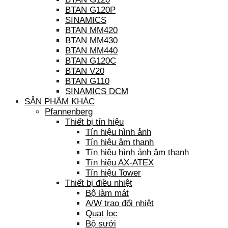
BTAN G120P
SINAMICS
BTAN MM420
BTAN MM430
BTAN MM440
BTAN G120C
BTAN V20
BTAN G110
SINAMICS DCM
SẢN PHẨM KHÁC
Pfannenberg
Thiết bị tín hiệu
Tín hiệu hình ảnh
Tín hiệu âm thanh
Tín hiệu hình ảnh âm thanh
Tín hiệu AX-ATEX
Tín hiệu Tower
Thiết bị điều nhiệt
Bộ làm mát
A/W trao đổi nhiệt
Quạt lọc
Bộ sưởi