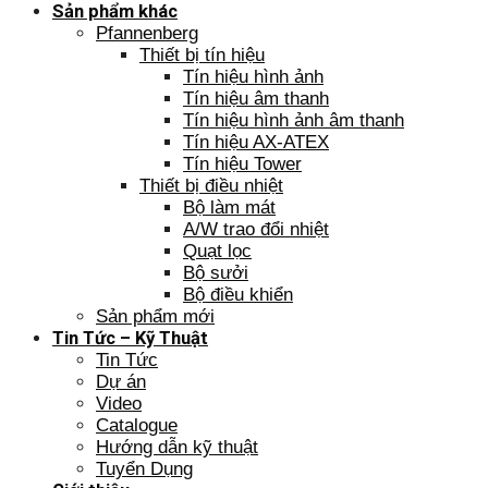
Sản phẩm khác
Pfannenberg
Thiết bị tín hiệu
Tín hiệu hình ảnh
Tín hiệu âm thanh
Tín hiệu hình ảnh âm thanh
Tín hiệu AX-ATEX
Tín hiệu Tower
Thiết bị điều nhiệt
Bộ làm mát
A/W trao đổi nhiệt
Quạt lọc
Bộ sưởi
Bộ điều khiển
Sản phẩm mới
Tin Tức – Kỹ Thuật
Tin Tức
Dự án
Video
Catalogue
Hướng dẫn kỹ thuật
Tuyển Dụng