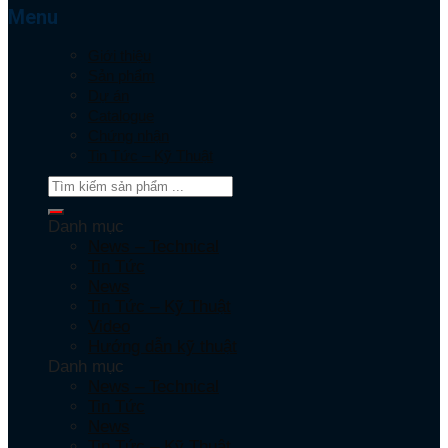
Menu
Giới thiệu
Sản phẩm
Dự án
Catalogue
Chứng nhận
Tin Tức – Kỹ Thuật
Danh mục
News – Technical
Tin Tức
News
Tin Tức – Kỹ Thuật
Video
Hướng dẫn kỹ thuật
Danh mục
News – Technical
Tin Tức
News
Tin Tức – Kỹ Thuật