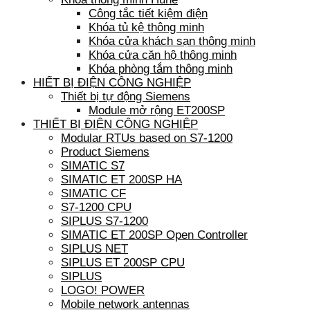
Công tắc tiết kiệm điện
Khóa tủ kệ thông minh
Khóa cửa khách sạn thông minh
Khóa cửa căn hộ thông minh
Khóa phòng tắm thông minh
HIẾT BỊ ĐIỆN CÔNG NGHIỆP
Thiết bị tự động Siemens
Module mở rộng ET200SP
THIẾT BỊ ĐIỆN CÔNG NGHIỆP
Modular RTUs based on S7-1200
Product Siemens
SIMATIC S7
SIMATIC ET 200SP HA
SIMATIC CF
S7-1200 CPU
SIPLUS S7-1200
SIMATIC ET 200SP Open Controller
SIPLUS NET
SIPLUS ET 200SP CPU
SIPLUS
LOGO! POWER
Mobile network antennas