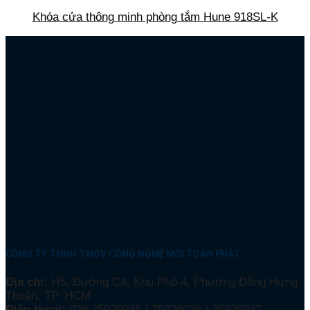
Khóa cửa thông minh phòng tắm Hune 918SL-K
CÔNG TY TNHH TMDV CÔNG NGHỆ MỚI TOÀN PHÁT
Địa chỉ:
H5, Đường C4, Khu Phố 4, Phường Đông Hưng
Thuận, TP. HCM
Điện thoại:
028 35926035 / 35926036 / 35926037