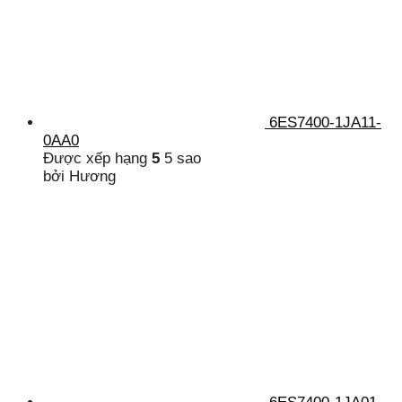
6ES7400-1JA11-
0AA0
Được xếp hạng
5
5 sao
bởi Hương