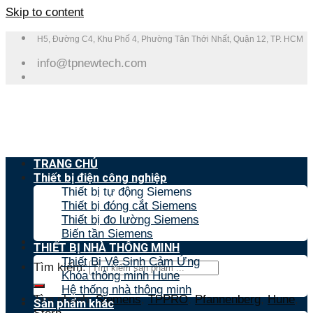
Skip to content
H5, Đường C4, Khu Phố 4, Phường Tân Thới Nhất, Quận 12, TP. HCM
info@tpnewtech.com
TRANG CHỦ
Thiết bị điện công nghiệp
Thiết bị tự động Siemens
Thiết bị đóng cắt Siemens
Thiết bị đo lường Siemens
Biến tần Siemens
THIẾT BỊ NHÀ THÔNG MINH
Thiết Bị Vệ Sinh Cảm Ứng
Tìm kiếm:
Khóa thông minh Hune
Hệ thống nhà thông minh
Tìm nhanh:
Siemens
,
TPPRO
,
Pfannenberg
,
Hune
,
Sản phẩm khác