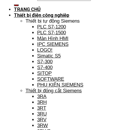
TRANG CHỦ
Thiết bị điện công nghiệp
Thiết bị tự động Siemens
PLC S7-1200
PLC S7-1500
Màn Hình HMI
IPC SIEMENS
LOGO!
Simatic S5
S7-300
S7-400
SITOP
SOFTWARE
PHỤ KIỆN SIEMENS
Thiết bị đóng cắt Siemens
3RA
3RH
3RT
3RU
3RV
3RW