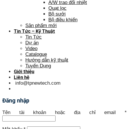
A/W trao đổi nhiệt
Quạt lọc
Bộ sưởi
Bộ điều khiển
Sản phẩm mới
Tin Tức – Kỹ Thuật
Tin Tức
Dự án
Video
Catalogue
Hướng dẫn kỹ thuật
Tuyển Dụng
Giới thiệu
Liên hệ
info@tpnewtech.com
Đăng nhập
Tên tài khoản hoặc địa chỉ email
*