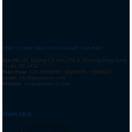
CÔNG TY TNHH TMDV CÔNG NGHỆ MỚI TOÀN PHÁT
Địa chỉ:
H5, Đường C4, Khu Phố 4, Phường Đông Hưng
Thuận, TP. HCM
Điện thoại:
028 35926035 / 35926036 / 35926037
Email:
info@tpnewtech.com
Website:
www.tpnewtech.com
Chính sách
Hướng dẫn mua hàng
Chính sách thanh toán