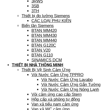
3RW5
3SB
3TH
Thiết bị đo lường Siemens
CÁC LOẠI PHỤ KIỆN
Biến tần Siemens
BTAN MM420
BTAN MM430
BTAN MM440
BTAN G120C
BTAN V20
BTAN G110
SINAMICS DCM
THIẾT BỊ NHÀ THÔNG MINH
Thiết Bị Vệ Sinh Cảm Ứng
Vòi Nước Cảm Ứng TPPRO
Vòi Nước Cảm Ứng Lavabo
Vòi Nước Cảm Ứng Gắn Tường
Vòi Nước Cảm Ứng Nóng Lạnh
Vòi cảm ứng cao cấp Stern
Hộp cấp xà phòng tự động
Van xả tiểu nam cảm ứng
Van xả WC cảm ứng