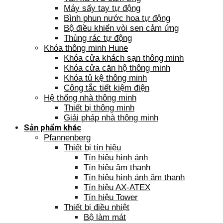
Máy sấy tay tự động
Bình phun nước hoa tự động
Bộ điều khiển vòi sen cảm ứng
Thùng rác tự động
Khóa thông minh Hune
Khóa cửa khách sạn thông minh
Khóa cửa căn hộ thông minh
Khóa tủ kệ thông minh
Công tắc tiết kiệm điện
Hệ thống nhà thông minh
Thiết bị thông minh
Giải pháp nhà thông minh
Sản phẩm khác
Pfannenberg
Thiết bị tín hiệu
Tín hiệu hình ảnh
Tín hiệu âm thanh
Tín hiệu hình ảnh âm thanh
Tín hiệu AX-ATEX
Tín hiệu Tower
Thiết bị điều nhiệt
Bộ làm mát