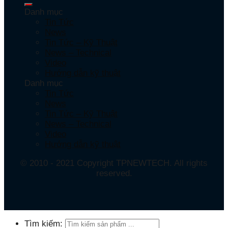
Danh mục
Tin Tức
News
Tin Tức – Kỹ Thuật
News – Technical
Video
Hướng dẫn kỹ thuật
Danh mục
Tin Tức
News
Tin Tức – Kỹ Thuật
News – Technical
Video
Hướng dẫn kỹ thuật
© 2010 - 2021 Copyright TPNEWTECH. All rights
reserved.
Tìm kiếm: