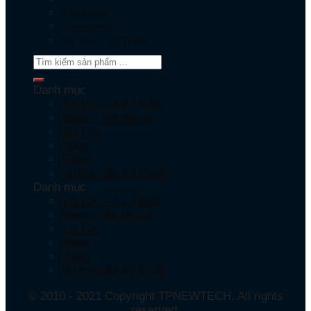
Catalogue
Chứng nhận
Tin Tức – Kỹ Thuật
Danh mục
Tin Tức – Kỹ Thuật
News – Technical
Tin Tức
News
Video
Hướng dẫn kỹ thuật
Danh mục
Tin Tức – Kỹ Thuật
News – Technical
Tin Tức
News
Video
Hướng dẫn kỹ thuật
© 2010 - 2021 Copyright TPNEWTECH. All rights
reserved.