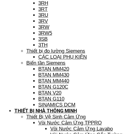
3RH
3RT
3RU
3RV
3RW
3RW5
3SB
3TH
Thiết bị đo lường Siemens
CÁC LOẠI PHỤ KIỆN
Biến tần Siemens
BTAN MM420
BTAN MM430
BTAN MM440
BTAN G120C
BTAN V20
BTAN G110
SINAMICS DCM
THIẾT BỊ NHÀ THÔNG MINH
Thiết Bị Vệ Sinh Cảm Ứng
Vòi Nước Cảm Ứng TPPRO
Vòi Nước Cảm Ứng Lavabo