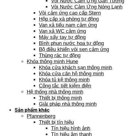
Vòi Nước Cảm Ứng Gắn Tường
Vòi Nước Cảm Ứng Nóng Lạnh
Vòi cảm ứng cao cấp Stern
Hộp cấp xà phòng tự động
Van xả tiểu nam cảm ứng
Van xả WC cảm ứng
Máy sấy tay tự động
Bình phun nước hoa tự động
Bộ điều khiển vòi sen cảm ứng
Thùng rác tự động
Khóa thông minh Hune
Khóa cửa khách sạn thông minh
Khóa cửa căn hộ thông minh
Khóa tủ kệ thông minh
Công tắc tiết kiệm điện
Hệ thống nhà thông minh
Thiết bị thông minh
Giải pháp nhà thông minh
Sản phẩm khác
Pfannenberg
Thiết bị tín hiệu
Tín hiệu hình ảnh
Tín hiệu âm thanh