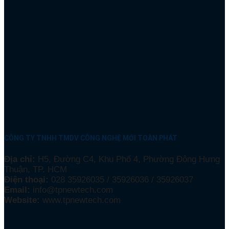
CÔNG TY TNHH TMDV CÔNG NGHỆ MỚI TOÀN PHÁT
Địa chỉ:
H5, Đường C4, Khu Phố 4, Phường Đông Hưng
Thuận, TP. HCM
Điện thoại:
028 35926035 / 35926036 / 35926037
Email:
info@tpnewtech.com
Website:
www.tpnewtech.com