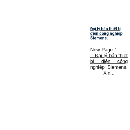
Đại lý bán thiết bị
điện công nghiệp
Siemens.
New Page 1
Đại lý bán thiết
bị điện công
nghiệp Siemens.
Xin...