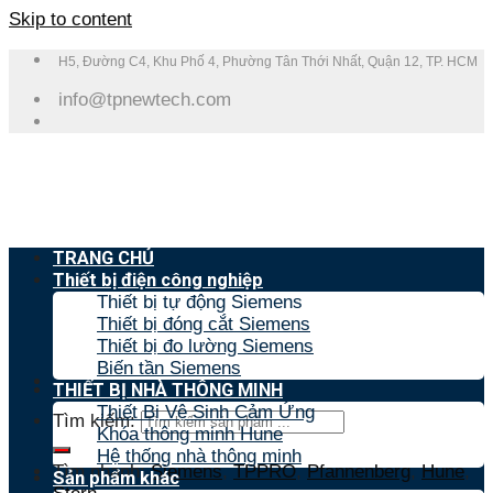
Skip to content
H5, Đường C4, Khu Phố 4, Phường Tân Thới Nhất, Quận 12, TP. HCM
info@tpnewtech.com
TRANG CHỦ
Thiết bị điện công nghiệp
Thiết bị tự động Siemens
Thiết bị đóng cắt Siemens
Thiết bị đo lường Siemens
Biến tần Siemens
THIẾT BỊ NHÀ THÔNG MINH
Thiết Bị Vệ Sinh Cảm Ứng
Tìm kiếm:
Khóa thông minh Hune
Hệ thống nhà thông minh
Tìm nhanh:
Siemens
,
TPPRO
,
Pfannenberg
,
Hune
,
Sản phẩm khác