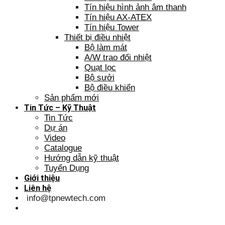
Tín hiệu hình ảnh âm thanh
Tín hiệu AX-ATEX
Tín hiệu Tower
Thiết bị điều nhiệt
Bộ làm mát
A/W trao đổi nhiệt
Quạt lọc
Bộ sưởi
Bộ điều khiển
Sản phẩm mới
Tin Tức – Kỹ Thuật
Tin Tức
Dự án
Video
Catalogue
Hướng dẫn kỹ thuật
Tuyển Dụng
Giới thiệu
Liên hệ
info@tpnewtech.com