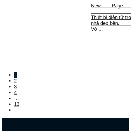
New Page
Thiết bị điện tử tr
nhà đẹp bề
Với...
1
2
3
4
…
13