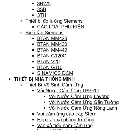
3RW5
3SB
3TH
Thiết bị đo lường Siemens
CÁC LOẠI PHỤ KIỆN
Biến tần Siemens
BTAN MM420
BTAN MM430
BTAN MM440
BTAN G120C
BTAN V20
BTAN G110
SINAMICS DCM
THIẾT BỊ NHÀ THÔNG MINH
Thiết Bị Vệ Sinh Cảm Ứng
Vòi Nước Cảm Ứng TPPRO
Vòi Nước Cảm Ứng Lavabo
Vòi Nước Cảm Ứng Gắn Tường
Vòi Nước Cảm Ứng Nóng Lạnh
Vòi cảm ứng cao cấp Stern
Hộp cấp xà phòng tự động
Van xả tiểu nam cảm ứng