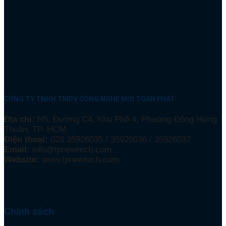
CÔNG TY TNHH TMDV CÔNG NGHỆ MỚI TOÀN PHÁT
Địa chỉ:
H5, Đường C4, Khu Phố 4, Phường Đông Hưng
Thuận, TP. HCM
Điện thoại:
028 35926035 / 35926036 / 35926037
Email:
info@tpnewtech.com
Website:
www.tpnewtech.com
Chính sách