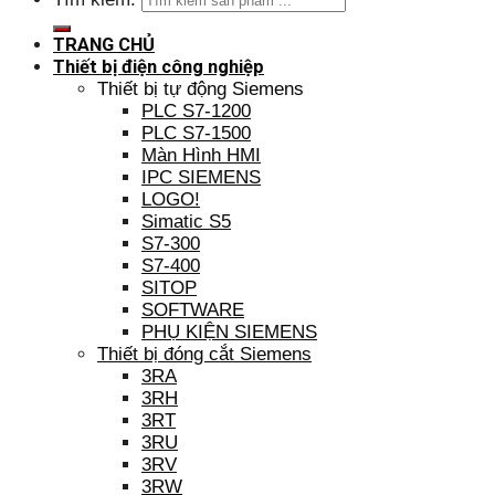
TRANG CHỦ
Thiết bị điện công nghiệp
Thiết bị tự động Siemens
PLC S7-1200
PLC S7-1500
Màn Hình HMI
IPC SIEMENS
LOGO!
Simatic S5
S7-300
S7-400
SITOP
SOFTWARE
PHỤ KIỆN SIEMENS
Thiết bị đóng cắt Siemens
3RA
3RH
3RT
3RU
3RV
3RW