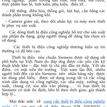
công nghiệp, phân xưởng sản xuất, nhà máy, bia rượu,
thực phẩm bao bì, linh kiện, phụ kiện, điện tử…
– Hệ thống điều hòa, thông gió, hút bụi, cân bằng các
thành phần trong không khí.
– Camera giám sát, theo dõi nhân lực và máy móc thiểt
bị phục vụ sản xuất.
Các dòng thiết bị điện công nghiệp hổ trợ cho sản xuất
sản phẩm đa dạng, giúp người dùng dễ dàng lựa chọn và
sử dụng.
Các thiết bị điện công nghiệp thương hiệu uy tín
thường có độ bền cao.
Thiết bị điện tiêu chuẩn Siemens được sử dụng rất
phổ biến tại Việt Nam do đáp ứng được các yêu cầu kỹ
thuật khắt khe – đặc biệt là chi phí đầu tư thấp. Với ưu
điểm có mặt trên thi trường Việt nam lâu đời, nhiều
người biết đến cái tên Siemens nên nhãn hàng nầy được
tin dùng phổ biến, được sử dụng trong tất cả các công
trình dân dụng và công nghiệp, các nhà máy, xưởng sản
xuất, chung cư, tòa nhà văn phòng… vì loại thiết bị
Siemens có tính ổn định, bền bỉ theo thời gian, giá thành
hợp lý ,
Mọi thắc mắc về
cung cấp thiết bị điện công nghiệp
quận 12
,
xin gọi về số
đ
iện thoại
:
028 35926035
–