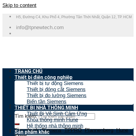
Skip to content
H5, Đường C4, Khu Phố 4, Phường Tân Thới Nhất, Quận 12, TP. HCM
info@tpnewtech.com
TRANG CHỦ
Thiết bị điện công nghiệp
Thiết bị tự động Siemens
Thiết bị đóng cắt Siemens
Thiết bị đo lường Siemens
Biến tần Siemens
THIẾT BỊ NHÀ THÔNG MINH
Thiết Bị Vệ Sinh Cảm Ứng
Tìm kiếm:
Khóa thông minh Hune
Hệ thống nhà thông minh
Tìm nhanh:
Siemens
,
TPPRO
,
Pfannenberg
,
Hune
,
Sản phẩm khác