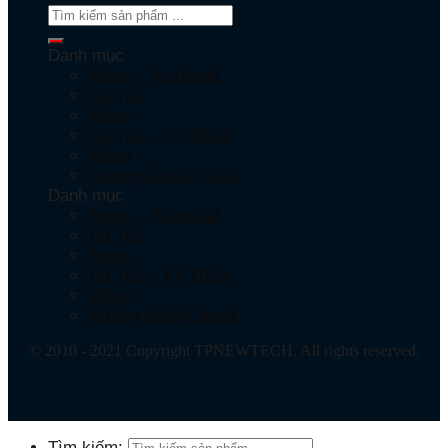
Danh mục
News – Technical
Tin Tức
News
Tin Tức – Kỹ Thuật
Video
Hướng dẫn kỹ thuật
Danh mục
News – Technical
Tin Tức
News
Tin Tức – Kỹ Thuật
Video
Hướng dẫn kỹ thuật
© 2010 - 2021 Copyright TPNEWTECH. All rights reserved.
Tìm kiếm: