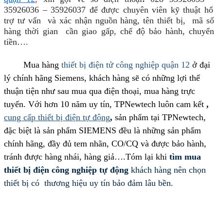
35926036
–
35926037
để được chuyên viên k
ỹ
thuật hổ
trợ tư vấn
và xác nhận nguồn hàng, tên thiết bị, mã số
hàng thời gian cần giao gấp, chế độ bảo hành, chuyển
tiền….
Mua hàng
thiết bị điện tử công nghiệp quận 12
ở đại
lý chính hãng Siemens, khách hàng sẽ có những lợi thế
thuận tiện như sau mua qua điện thoại, mua hàng trực
tuyến. Với hơn 10 năm uy tín, TPNewtech luôn cam kết
,
cung cấp thiết bị điện tự động
,
sản phẩm tại TPNewtech,
đặc biệt là sản phẩm SIEMENS đều là những sản phẩm
chính hãng, đầy đủ tem nhãn, CO/CQ và được bảo hành,
tránh được hàng nhái, hàng giả….Tóm lại khi
tìm mua
thiết bị điện công nghiệp tự động
khách hàng nên chọn
thiết bị có thương hiệu uy tín bảo đảm lâu bền.