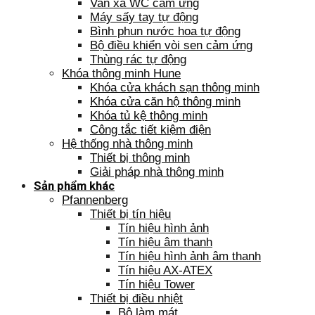
Van xả WC cảm ứng
Máy sấy tay tự động
Bình phun nước hoa tự động
Bộ điều khiển vòi sen cảm ứng
Thùng rác tự động
Khóa thông minh Hune
Khóa cửa khách sạn thông minh
Khóa cửa căn hộ thông minh
Khóa tủ kệ thông minh
Công tắc tiết kiệm điện
Hệ thống nhà thông minh
Thiết bị thông minh
Giải pháp nhà thông minh
Sản phẩm khác
Pfannenberg
Thiết bị tín hiệu
Tín hiệu hình ảnh
Tín hiệu âm thanh
Tín hiệu hình ảnh âm thanh
Tín hiệu AX-ATEX
Tín hiệu Tower
Thiết bị điều nhiệt
Bộ làm mát