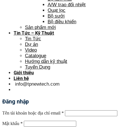
A/W trao đổi nhiệt
Quạt lọc
Bộ sưởi
Bộ điều khiển
Sản phẩm mới
Tin Tức – Kỹ Thuật
Tin Tức
Dự án
Video
Catalogue
Hướng dẫn kỹ thuật
Tuyển Dụng
Giới thiệu
Liên hệ
info@tpnewtech.com
Đăng nhập
Tên tài khoản hoặc địa chỉ email
*
Mật khẩu
*