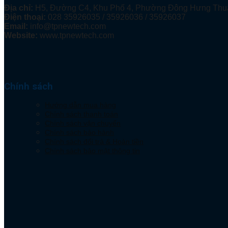
Địa chỉ:
H5, Đường C4, Khu Phố 4, Phường Đông Hưng Thu
Điện thoại:
028 35926035 / 35926036 / 35926037
Email:
info@tpnewtech.com
Website:
www.tpnewtech.com
Chính sách
Hướng dẫn mua hàng
Chính sách thanh toán
Chính sách vận chuyển
Chính sách bảo hành
Chính sách đổi trả & Hoàn tiền
Chính sách bảo mật thông tin