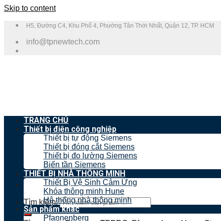
Skip to content
H5, Đường C4, Khu Phố 4, Phường Tân Thới Nhất, Quận 12, TP. HCM
info@tpnewtech.com
TRANG CHỦ
Thiết bị điện công nghiệp
Thiết bị tự động Siemens
Thiết bị đóng cắt Siemens
Thiết bị đo lường Siemens
Biến tần Siemens
THIẾT BỊ NHÀ THÔNG MINH
Thiết Bị Vệ Sinh Cảm Ứng
Khóa thông minh Hune
Hệ thống nhà thông minh
Tìm kiếm:
Sản phẩm khác
Pfannenberg