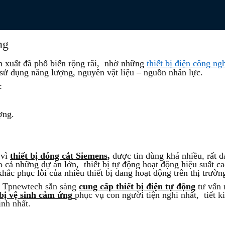
ng
 xuất đã phổ biến rộng rãi, nhờ những
thiết bị điện công ng
c sử dụng năng lượng, nguyên vật liệu – nguồn nhân lực.
:
ợng.
 vì
thiết bị đóng cắt Siemens
,
được tin dùng khá nhiều, rất
cả những dự án lớn, thiết bị tự động hoạt động hiệu suất cao
ắc phục lỗi của nhiều thiết bị đang hoạt động trên thị trường
y Tpnewtech sẵn sàng
cung cấp thiết bị điện tự động
tư vấn 
 bị vệ sinh cảm ứng
phục vụ con người tiện nghi nhất, tiết k
nh nhất.