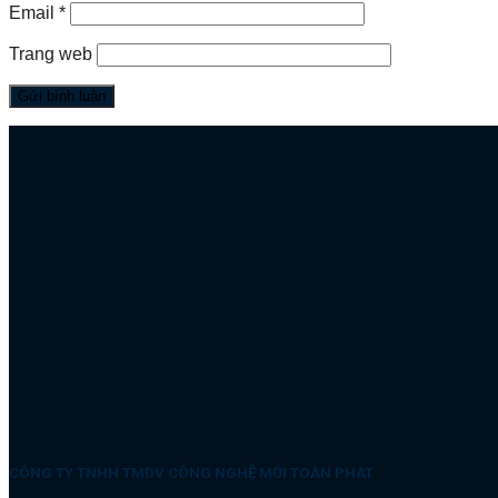
Email
*
Trang web
CÔNG TY TNHH TMDV CÔNG NGHỆ MỚI TOÀN PHÁT