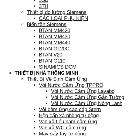
3SB
3TH
Thiết bị đo lường Siemens
CÁC LOẠI PHỤ KIỆN
Biến tần Siemens
BTAN MM420
BTAN MM430
BTAN MM440
BTAN G120C
BTAN V20
BTAN G110
SINAMICS DCM
THIẾT BỊ NHÀ THÔNG MINH
Thiết Bị Vệ Sinh Cảm Ứng
Vòi Nước Cảm Ứng TPPRO
Vòi Nước Cảm Ứng Lavabo
Vòi Nước Cảm Ứng Gắn Tường
Vòi Nước Cảm Ứng Nóng Lạnh
Vòi cảm ứng cao cấp Stern
Hộp cấp xà phòng tự động
Van xả tiểu nam cảm ứng
Van xả WC cảm ứng
Máy sấy tay tự động