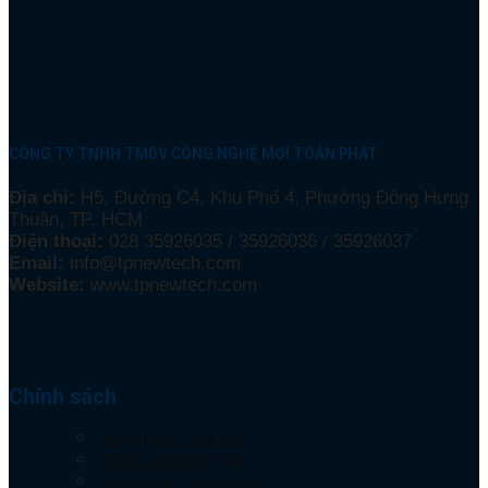
CÔNG TY TNHH TMDV CÔNG NGHỆ MỚI TOÀN PHÁT
Địa chỉ:
H5, Đường C4, Khu Phố 4, Phường Đông Hưng
Thuận, TP. HCM
Điện thoại:
028 35926035 / 35926036 / 35926037
Email:
info@tpnewtech.com
Website:
www.tpnewtech.com
Chính sách
Hướng dẫn mua hàng
Chính sách thanh toán
Chính sách vận chuyển