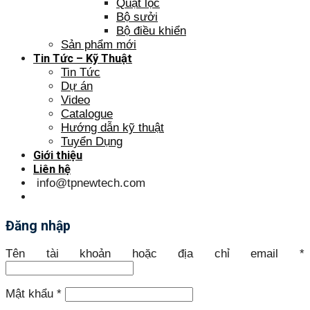
Quạt lọc
Bộ sưởi
Bộ điều khiển
Sản phẩm mới
Tin Tức – Kỹ Thuật
Tin Tức
Dự án
Video
Catalogue
Hướng dẫn kỹ thuật
Tuyển Dụng
Giới thiệu
Liên hệ
info@tpnewtech.com
Đăng nhập
Tên tài khoản hoặc địa chỉ email
*
Mật khẩu
*