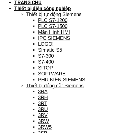
TRANG CHỦ
Thiết bị điện công nghiệp
Thiết bị tự động Siemens
PLC S7-1200
PLC S7-1500
Màn Hình HMI
IPC SIEMENS
LOGO!
Simatic S5
S7-300
S7-400
SITOP
SOFTWARE
PHỤ KIỆN SIEMENS
Thiết bị đóng cắt Siemens
3RA
3RH
3RT
3RU
3RV
3RW
3RW5