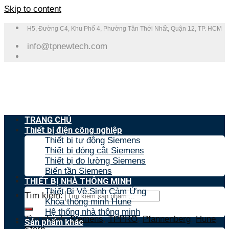
Skip to content
H5, Đường C4, Khu Phố 4, Phường Tân Thới Nhất, Quận 12, TP. HCM
info@tpnewtech.com
TRANG CHỦ
Thiết bị điện công nghiệp
Thiết bị tự động Siemens
Thiết bị đóng cắt Siemens
Thiết bị đo lường Siemens
Biến tần Siemens
THIẾT BỊ NHÀ THÔNG MINH
Thiết Bị Vệ Sinh Cảm Ứng
Tìm kiếm:
Khóa thông minh Hune
Hệ thống nhà thông minh
Tìm nhanh:
Siemens
,
TPPRO
,
Pfannenberg
,
Hune
,
Sản phẩm khác