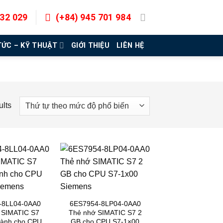
832 029
(+84) 945 701 984
TỨC – KỸ THUẬT
GIỚI THIỆU
LIÊN HỆ
ults
-8LL04-0AA0
6ES7954-8LP04-0AA0
 SIMATIC S7
Thẻ nhớ SIMATIC S7 2
ành cho CPU
GB cho CPU S7-1×00