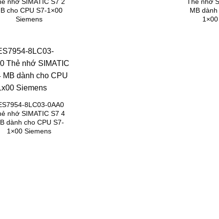
hẻ nhớ SIMATIC S7 2
Thẻ nhớ S
B cho CPU S7-1×00
MB dành 
Siemens
1×00
ES7954-8LC03-0AA0
hẻ nhớ SIMATIC S7 4
B dành cho CPU S7-
1×00 Siemens