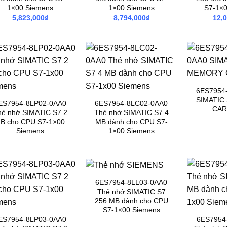
1×00 Siemens
1×00 Siemens
S7-1×0
5,823,000
₫
8,794,000
₫
12,
6ES7954
SIMATIC
ES7954-8LP02-0AA0
6ES7954-8LC02-0AA0
CAR
hẻ nhớ SIMATIC S7 2
Thẻ nhớ SIMATIC S7 4
B cho CPU S7-1×00
MB dành cho CPU S7-
Siemens
1×00 Siemens
6ES7954-8LL03-0AA0
Thẻ nhớ SIMATIC S7
256 MB dành cho CPU
S7-1×00 Siemens
ES7954-8LP03-0AA0
6ES7954