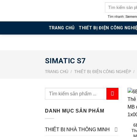
Skip
Tìm
kiếm:
to
Tìm nhanh:
Siemen
content
TRANG CHỦ
THIẾT BỊ ĐIỆN CÔNG NGHI
SIMATIC S7
TRANG CHỦ
/
THIẾT BỊ ĐIỆN CÔNG NGHIỆP
/
Tìm
kiếm:
DANH MỤC SẢN PHẨM
6
THIẾT BỊ NHÀ THÔNG MINH
Th
M