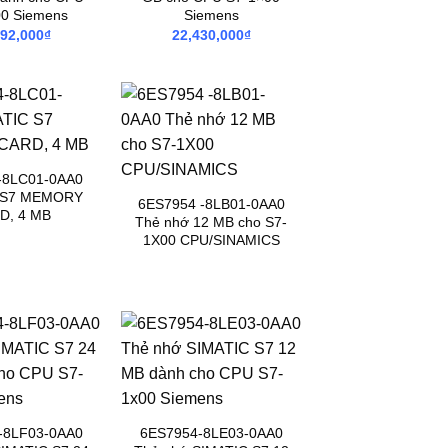
0 Siemens
Siemens
092,000
₫
22,430,000
₫
-8LC01-0AA0
 S7 MEMORY
6ES7954 -8LB01-0AA0
D, 4 MB
Thẻ nhớ 12 MB cho S7-
1X00 CPU/SINAMICS
-8LF03-0AA0
6ES7954-8LE03-0AA0