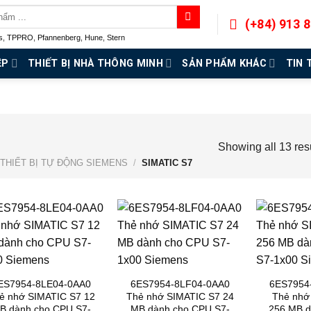
(+84) 913 
s
,
TPPRO
,
Pfannenberg
,
Hune
,
Stern
ỆP
THIẾT BỊ NHÀ THÔNG MINH
SẢN PHẨM KHÁC
TIN 
Showing all 13 res
THIẾT BỊ TỰ ĐỘNG SIEMENS
/
SIMATIC S7
ES7954-8LE04-0AA0
6ES7954-8LF04-0AA0
6ES7954
ẻ nhớ SIMATIC S7 12
Thẻ nhớ SIMATIC S7 24
Thẻ nhớ
B dành cho CPU S7-
MB dành cho CPU S7-
256 MB d