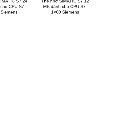
IMATIC S7 24
Thẻ nhớ SIMATIC S7 12
cho CPU S7-
MB dành cho CPU S7-
 Siemens
1×00 Siemens