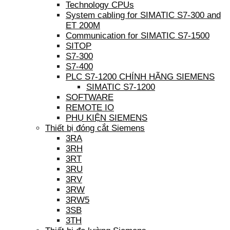
Technology CPUs
System cabling for SIMATIC S7-300 and
ET 200M
Communication for SIMATIC S7-1500
SITOP
S7-300
S7-400
PLC S7-1200 CHÍNH HÃNG SIEMENS
SIMATIC S7-1200
SOFTWARE
REMOTE IO
PHỤ KIỆN SIEMENS
Thiết bị đóng cắt Siemens
3RA
3RH
3RT
3RU
3RV
3RW
3RW5
3SB
3TH