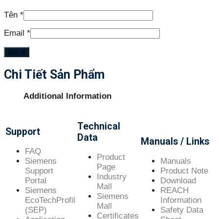
Tên
*
Email
*
Chi Tiết Sản Phẩm
Additional Information
Technical
Support
Data
Manuals / Links
FAQ
Product
Siemens
Manuals
Page
Support
Product Note
Industry
Portal
Download
Mall
Siemens
REACH
Siemens
EcoTechProfil
Information
Mall
(SEP)
Safety Data
Certificates