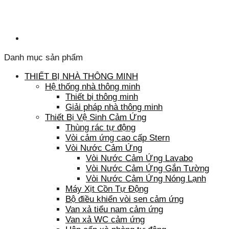
Danh mục sản phẩm
THIẾT BỊ NHÀ THÔNG MINH
Hệ thống nhà thông minh
Thiết bị thông minh
Giải pháp nhà thông minh
Thiết Bị Vệ Sinh Cảm Ứng
Thùng rác tự động
Vòi cảm ứng cao cấp Stern
Vòi Nước Cảm Ứng
Vòi Nước Cảm Ứng Lavabo
Vòi Nước Cảm Ứng Gắn Tường
Vòi Nước Cảm Ứng Nóng Lạnh
Máy Xịt Cồn Tự Động
Bộ điều khiển vòi sen cảm ứng
Van xả tiểu nam cảm ứng
Van xả WC cảm ứng