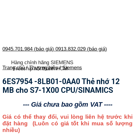
0945.701.984 (báo giá)
0913.832.029 (báo giá)
Hàng chính hãng SIEMENS
Trang chủ
/
Thương hiệu
/
Siemens
Freeship nội thành HCM
6ES7954 -8LB01-0AA0 Thẻ nhớ 12
MB cho S7-1X00 CPU/SINAMICS
--- Giá chưa bao gồm VAT ----
Giá có thể thay đổi, vui lòng liên hệ trước khi
đặt hàng
(Luôn có giá tốt khi mua số lượng
nhiều)