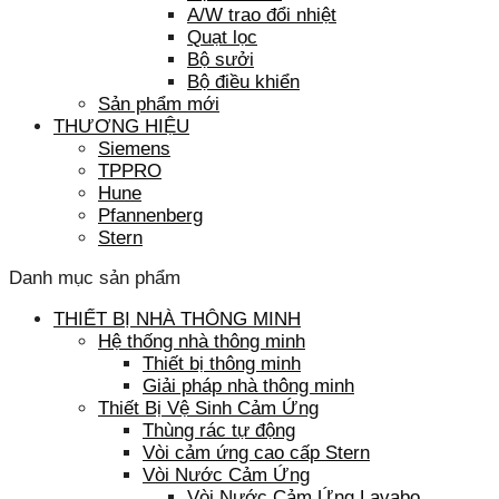
A/W trao đổi nhiệt
Quạt lọc
Bộ sưởi
Bộ điều khiển
Sản phẩm mới
THƯƠNG HIỆU
Siemens
TPPRO
Hune
Pfannenberg
Stern
Danh mục sản phẩm
THIẾT BỊ NHÀ THÔNG MINH
Hệ thống nhà thông minh
Thiết bị thông minh
Giải pháp nhà thông minh
Thiết Bị Vệ Sinh Cảm Ứng
Thùng rác tự động
Vòi cảm ứng cao cấp Stern
Vòi Nước Cảm Ứng
Vòi Nước Cảm Ứng Lavabo