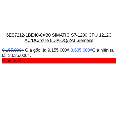
6ES7212-1BE40-0XB0 SIMATIC S7-1200 CPU 1212C
AC/DC/rơ le 8DI/6DQ/2AI Siemens
9,155,000
₫
Giá gốc là: 9,155,000₫.
3,635,000
₫
Giá hiện tại
là: 3,635,000₫.
Giảm giá!