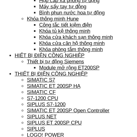
Hộp cấp xà phòng tự động
Máy sấy tay tự động
Bình phun nước hoa tự động
Khóa thông minh Hune
Công tắc tiết kiệm điện
Khóa tủ kệ thông minh
Khóa cửa khách sạn thông minh
Khóa cửa căn hộ thông minh
Khóa phòng tắm thông minh
HIẾT BỊ ĐIỆN CÔNG NGHIỆP
Thiết bị tự động Siemens
Module mở rộng ET200SP
THIẾT BỊ ĐIỆN CÔNG NGHIỆP
SIMATIC S7
SIMATIC ET 200SP HA
SIMATIC CF
S7-1200 CPU
SIPLUS S7-1200
SIMATIC ET 200SP Open Controller
SIPLUS NET
SIPLUS ET 200SP CPU
SIPLUS
LOGO! POWER