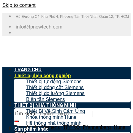
Skip to content
H5, Đường C4, Khu Phố 4, Phường Tân Thới Nhất, Quận 12, TP. HCM
info@tpnewtech.com
TRANG CHỦ
Thiết bị điện công nghiệp
Thiết bị tự động Siemens
Thiết bị đóng cắt Siemens
Thiết bị đo lường Siemens
Biến tần Siemens
THIẾT BỊ NHÀ THÔNG MINH
Thiết Bị Vệ Sinh Cảm Ứng
Tìm kiếm:
Khóa thông minh Hune
Hệ thống nhà thông minh
Tìm nhanh:
Siemens
,
TPPRO
,
Pfannenberg
,
Hune
,
Sản phẩm khác