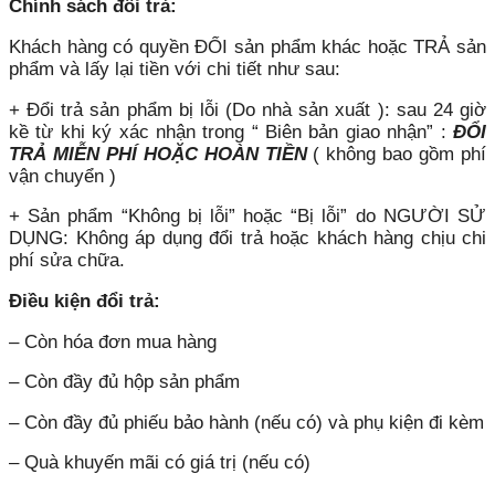
Chính sách đổi trả:
Khách hàng có quyền ĐỔI sản phẩm khác hoặc TRẢ sản
phẩm và lấy lại tiền với chi tiết như sau:
+ Đổi trả sản phẩm bị lỗi (Do nhà sản xuất ): sau 24 giờ
kề từ khi ký xác nhận trong “ Biên bản giao nhận” :
ĐỔI
TRẢ MIỄN PHÍ HOẶC HOÀN TIỀN
( không bao gồm phí
vận chuyển )
+ Sản phẩm “Không bị lỗi” hoặc “Bị lỗi” do NGƯỜI SỬ
DỤNG: Không áp dụng đổi trả hoặc khách hàng chịu chi
phí sửa chữa.
Điều kiện đổi trả:
– Còn hóa đơn mua hàng
– Còn đầy đủ hộp sản phẩm
– Còn đầy đủ phiếu bảo hành (nếu có) và phụ kiện đi kèm
– Quà khuyến mãi có giá trị (nếu có)