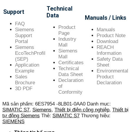
Technical
Support
Data
Manuals / Links
FAQ
Product
Siemens
Manuals
Page
Support
Product Note
Industry
Portal
Download
Mall
Siemens
REACH
Siemens
EcoTechProfil
Information
Mall
(SEP)
Safety Data
Certificates
Application
Sheet
Technical
Example
Environmental
Data Sheet
Sales
Product
Declaration
Brochure
Declaration
of
3D PDF
Conformity
Mã sản phẩm:
6ES7954 -8LB01-0AA0
Danh mục:
SIMATIC S7
,
Siemens
,
Thiết bị điện công nghiệp
,
Thiết bị
tự động Siemens
Thẻ:
SIMATIC S7
Thương hiệu:
SIEMENS