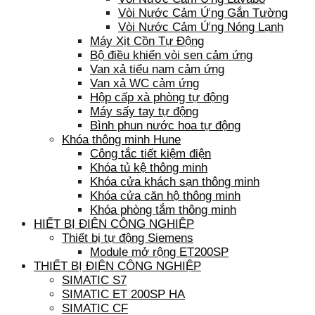
Vòi Nước Cảm Ứng Gắn Tường
Vòi Nước Cảm Ứng Nóng Lạnh
Máy Xịt Cồn Tự Động
Bộ điều khiển vòi sen cảm ứng
Van xả tiểu nam cảm ứng
Van xả WC cảm ứng
Hộp cấp xà phòng tự động
Máy sấy tay tự động
Bình phun nước hoa tự động
Khóa thông minh Hune
Công tắc tiết kiệm điện
Khóa tủ kệ thông minh
Khóa cửa khách sạn thông minh
Khóa cửa căn hộ thông minh
Khóa phòng tắm thông minh
HIẾT BỊ ĐIỆN CÔNG NGHIỆP
Thiết bị tự động Siemens
Module mở rộng ET200SP
THIẾT BỊ ĐIỆN CÔNG NGHIỆP
SIMATIC S7
SIMATIC ET 200SP HA
SIMATIC CF