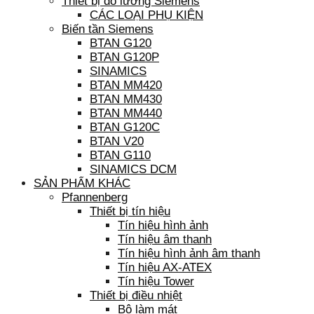
Thiết bị đo lường Siemens
CÁC LOẠI PHỤ KIỆN
Biến tần Siemens
BTAN G120
BTAN G120P
SINAMICS
BTAN MM420
BTAN MM430
BTAN MM440
BTAN G120C
BTAN V20
BTAN G110
SINAMICS DCM
SẢN PHẨM KHÁC
Pfannenberg
Thiết bị tín hiệu
Tín hiệu hình ảnh
Tín hiệu âm thanh
Tín hiệu hình ảnh âm thanh
Tín hiệu AX-ATEX
Tín hiệu Tower
Thiết bị điều nhiệt
Bộ làm mát