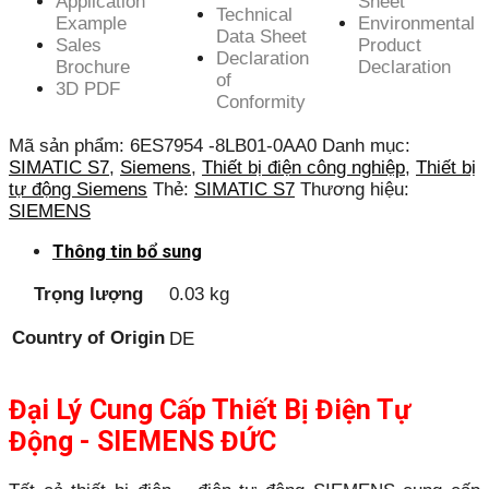
Application
Sheet
Technical
Example
Environmental
Data Sheet
Sales
Product
Declaration
Brochure
Declaration
of
3D PDF
Conformity
Mã sản phẩm:
6ES7954 -8LB01-0AA0
Danh mục:
SIMATIC S7
,
Siemens
,
Thiết bị điện công nghiệp
,
Thiết bị
tự động Siemens
Thẻ:
SIMATIC S7
Thương hiệu:
SIEMENS
Thông tin bổ sung
Trọng lượng
0.03 kg
Country of Origin
DE
Đại Lý Cung Cấp Thiết Bị Điện Tự
Động - SIEMENS ĐỨC