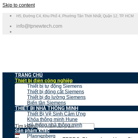
Skip to content
H5, Đường C4, Khu Phố 4, Phường Tân Thới Nhất, Quận 12, TP. HCM
info@tpnewtech.com
TRANG CHỦ
Thiết bị điện công nghiệp
Thiết bị tự động Siemens
Thiết bị đóng cắt Siemens
Thiết bị đo lường Siemens
Biến tần Siemens
THIẾT BỊ NHÀ THÔNG MINH
Thiết Bị Vệ Sinh Cảm Ứng
Khóa thông minh Hune
Hệ thống nhà thông minh
Tìm kiếm:
Sản phẩm khác
Pfannenberg