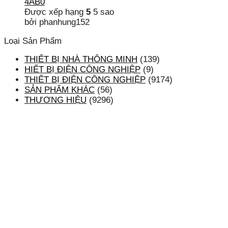
4AB0
Được xếp hạng
5
5 sao
bởi phanhung152
Loại Sản Phẩm
THIẾT BỊ NHÀ THÔNG MINH
(139)
HIẾT BỊ ĐIỆN CÔNG NGHIỆP
(9)
THIẾT BỊ ĐIỆN CÔNG NGHIỆP
(9174)
SẢN PHẨM KHÁC
(56)
THƯƠNG HIỆU
(9296)