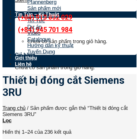
Stern
Pfannenberg
Sản phẩm mới
Tin Tức – Kỹ Thuật
(+84) 913 832 029
Tin Tức
Dự án
(+84) 945 701 984
Video
Catalogue
Chưa có sản phẩm trong giỏ hàng.
Hướng dẫn kỹ thuật
Tuyển Dụng
Giỏ hàng
Giới thiệu
Liên hệ
Chưa có sản phẩm trong giỏ hàng.
Thiết bị đóng cắt Siemens
3RU
Trang chủ
/
Sản phẩm được gắn thẻ “Thiết bị đóng cắt
Siemens 3RU”
Lọc
Hiển thị 1–24 của 236 kết quả