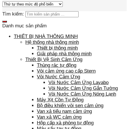
Tìm kiếm:
Danh mục sản phẩm
THIẾT BỊ NHÀ THÔNG MINH
Hệ thống nhà thông minh
Thiết bị thông minh
Giải pháp nhà thông minh
Thiết Bị Vệ Sinh Cảm Ứng
Thùng rác tự động
Vòi cảm ứng cao cấp Stern
Vòi Nước Cảm Ứng
Vòi Nước Cảm Ứng Lavabo
Vòi Nước Cảm Ứng Gắn Tường
Vòi Nước Cảm Ứng Nóng Lạnh
Máy Xịt Cồn Tự Động
Bộ điều khiển vòi sen cảm ứng
Van xả tiểu nam cảm ứng
Van xả WC cảm ứng
Hộp cấp xà phòng tự động
Máy sấy tay tự động