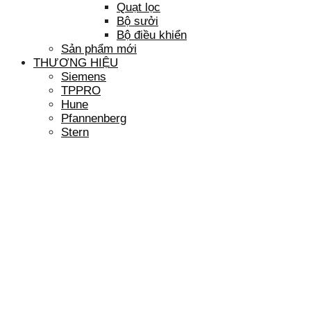
Quạt lọc
Bộ sưởi
Bộ điều khiển
Sản phẩm mới
THƯƠNG HIỆU
Siemens
TPPRO
Hune
Pfannenberg
Stern