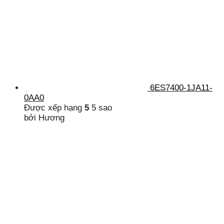
6ES7400-1JA11-
0AA0
Được xếp hạng
5
5 sao
bởi Hương