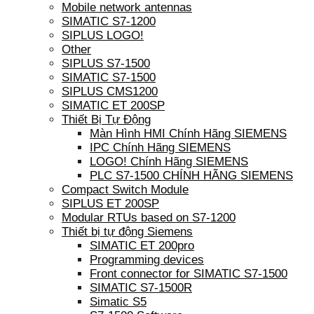
Mobile network antennas
SIMATIC S7-1200
SIPLUS LOGO!
Other
SIPLUS S7-1500
SIMATIC S7-1500
SIPLUS CMS1200
SIMATIC ET 200SP
Thiết Bị Tự Động
Màn Hình HMI Chính Hãng SIEMENS
IPC Chính Hãng SIEMENS
LOGO! Chính Hãng SIEMENS
PLC S7-1500 CHÍNH HÃNG SIEMENS
Compact Switch Module
SIPLUS ET 200SP
Modular RTUs based on S7-1200
Thiết bị tự động Siemens
SIMATIC ET 200pro
Programming devices
Front connector for SIMATIC S7-1500
SIMATIC S7-1500R
Simatic S5