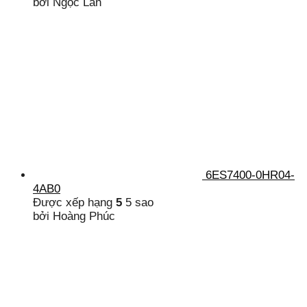
bởi Ngọc Lan
6ES7400-0HR04-
4AB0
Được xếp hạng
5
5 sao
bởi Hoàng Phúc