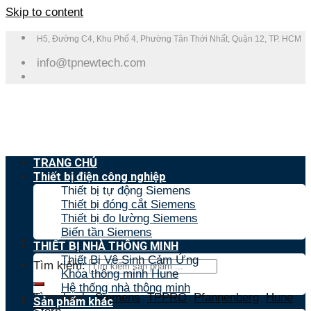
Skip to content
H5, Đường C4, Khu Phố 4, Phường Tân Thới Nhất, Quận 12, TP. HCM
info@tpnewtech.com
TRANG CHỦ
Thiết bị điện công nghiệp
Thiết bị tự động Siemens
Thiết bị đóng cắt Siemens
Thiết bị đo lường Siemens
Biến tần Siemens
THIẾT BỊ NHÀ THÔNG MINH
Thiết Bị Vệ Sinh Cảm Ứng
Tìm kiếm:
Khóa thông minh Hune
Hệ thống nhà thông minh
Tìm nhanh:
Siemens
,
TPPRO
,
Pfannenberg
,
Hune
,
Sản phẩm khác