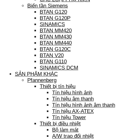
Biến tần Siemens
BTAN G120
BTAN G120P
SINAMICS
BTAN MM420
BTAN MM430
BTAN MM440
BTAN G120C
BTAN V20
BTAN G110
SINAMICS DCM
SẢN PHẨM KHÁC
Pfannenberg
Thiết bị tín hiệu
Tín hiệu hình ảnh
Tín hiệu âm thanh
Tín hiệu hình ảnh âm thanh
Tín hiệu AX-ATEX
Tín hiệu Tower
Thiết bị điều nhiệt
Bộ làm mát
A/W trao đổi nhiệt