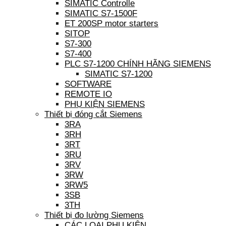
SIMATIC Controlle
SIMATIC S7-1500F
ET 200SP motor starters
SITOP
S7-300
S7-400
PLC S7-1200 CHÍNH HÃNG SIEMENS
SIMATIC S7-1200
SOFTWARE
REMOTE IO
PHỤ KIỆN SIEMENS
Thiết bị đóng cắt Siemens
3RA
3RH
3RT
3RU
3RV
3RW
3RW5
3SB
3TH
Thiết bị đo lường Siemens
CÁC LOẠI PHỤ KIỆN