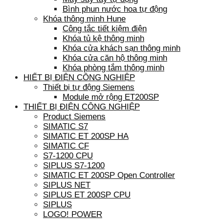
Bình phun nước hoa tự động
Khóa thông minh Hune
Công tắc tiết kiệm điện
Khóa tủ kệ thông minh
Khóa cửa khách sạn thông minh
Khóa cửa căn hộ thông minh
Khóa phòng tắm thông minh
HIẾT BỊ ĐIỆN CÔNG NGHIỆP
Thiết bị tự động Siemens
Module mở rộng ET200SP
THIẾT BỊ ĐIỆN CÔNG NGHIỆP
Product Siemens
SIMATIC S7
SIMATIC ET 200SP HA
SIMATIC CF
S7-1200 CPU
SIPLUS S7-1200
SIMATIC ET 200SP Open Controller
SIPLUS NET
SIPLUS ET 200SP CPU
SIPLUS
LOGO! POWER