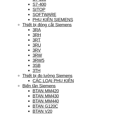
S7-400
SITOP
SOFTWARE
PHỤ KIỆN SIEMENS
Thiết bị đóng cắt Siemens
3RA
3RH
3RT
3RU
3RV
3RW
3RW5
3SB
3TH
Thiết bị đo lường Siemens
CÁC LOẠI PHỤ KIỆN
Biến tần Siemens
BTAN MM420
BTAN MM430
BTAN MM440
BTAN G120C
BTAN V20