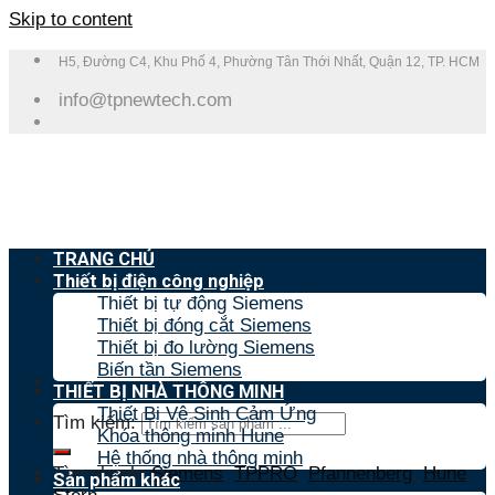
Skip to content
H5, Đường C4, Khu Phố 4, Phường Tân Thới Nhất, Quận 12, TP. HCM
info@tpnewtech.com
TRANG CHỦ
Thiết bị điện công nghiệp
Thiết bị tự động Siemens
Thiết bị đóng cắt Siemens
Thiết bị đo lường Siemens
Biến tần Siemens
THIẾT BỊ NHÀ THÔNG MINH
Thiết Bị Vệ Sinh Cảm Ứng
Tìm kiếm:
Khóa thông minh Hune
Hệ thống nhà thông minh
Tìm nhanh:
Siemens
,
TPPRO
,
Pfannenberg
,
Hune
,
Sản phẩm khác