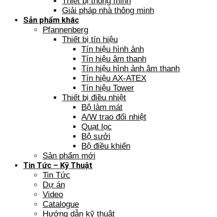
Thiết bị thông minh
Giải pháp nhà thông minh
Sản phẩm khác
Pfannenberg
Thiết bị tín hiệu
Tín hiệu hình ảnh
Tín hiệu âm thanh
Tín hiệu hình ảnh âm thanh
Tín hiệu AX-ATEX
Tín hiệu Tower
Thiết bị điều nhiệt
Bộ làm mát
A/W trao đổi nhiệt
Quạt lọc
Bộ sưởi
Bộ điều khiển
Sản phẩm mới
Tin Tức – Kỹ Thuật
Tin Tức
Dự án
Video
Catalogue
Hướng dẫn kỹ thuật