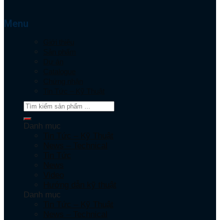
Menu
Giới thiệu
Sản phẩm
Dự án
Catalogue
Chứng nhận
Tin Tức – Kỹ Thuật
Danh mục
Tin Tức – Kỹ Thuật
News – Technical
Tin Tức
News
Video
Hướng dẫn kỹ thuật
Danh mục
Tin Tức – Kỹ Thuật
News – Technical