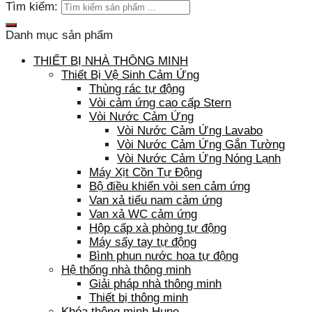
Tìm kiếm:
Danh mục sản phẩm
THIẾT BỊ NHÀ THÔNG MINH
Thiết Bị Vệ Sinh Cảm Ứng
Thùng rác tự động
Vòi cảm ứng cao cấp Stern
Vòi Nước Cảm Ứng
Vòi Nước Cảm Ứng Lavabo
Vòi Nước Cảm Ứng Gắn Tường
Vòi Nước Cảm Ứng Nóng Lạnh
Máy Xịt Cồn Tự Động
Bộ điều khiển vòi sen cảm ứng
Van xả tiểu nam cảm ứng
Van xả WC cảm ứng
Hộp cấp xà phòng tự động
Máy sấy tay tự động
Bình phun nước hoa tự động
Hệ thống nhà thông minh
Giải pháp nhà thông minh
Thiết bị thông minh
Khóa thông minh Hune