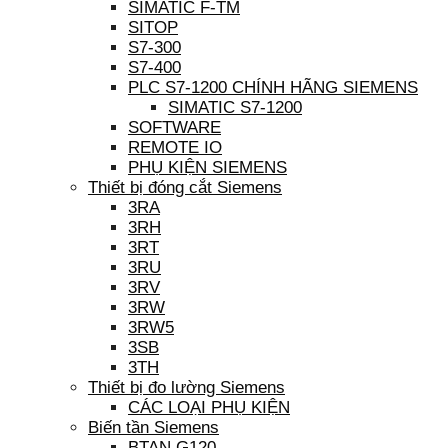
SIMATIC F-TM
SITOP
S7-300
S7-400
PLC S7-1200 CHÍNH HÃNG SIEMENS
SIMATIC S7-1200
SOFTWARE
REMOTE IO
PHỤ KIỆN SIEMENS
Thiết bị đóng cắt Siemens
3RA
3RH
3RT
3RU
3RV
3RW
3RW5
3SB
3TH
Thiết bị đo lường Siemens
CÁC LOẠI PHỤ KIỆN
Biến tần Siemens
BTAN G120