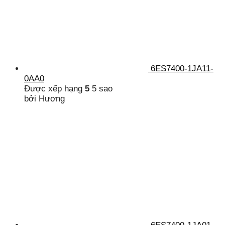
6ES7400-1JA11-
0AA0
Được xếp hạng
5
5 sao
bởi Hương