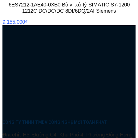
6ES7212-1AE40-0XB0 Bộ vi xử lý SIMATIC S7-1200
1212C DC/DC/DC 8DI/6DQ/2AI Siemens
9,155,000
₫
CÔNG TY TNHH TMDV CÔNG NGHỆ MỚI TOÀN PHÁT
Địa chỉ:
H5, Đường C4, Khu Phố 4, Phường Đông Hưng