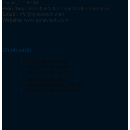
Thuận, TP. HCM
Điện thoại:
028 35926035 / 35926036 / 35926037
Email:
info@tpnewtech.com
Website:
www.tpnewtech.com
Chính sách
Hướng dẫn mua hàng
Chính sách thanh toán
Chính sách vận chuyển
Chính sách bảo hành
Chính sách đổi trả & Hoàn tiền
Chính sách bảo mật thông tin