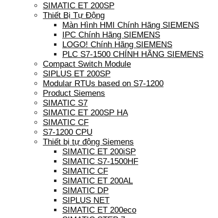
SIMATIC ET 200SP
Thiết Bị Tự Động
Màn Hình HMI Chính Hãng SIEMENS
IPC Chính Hãng SIEMENS
LOGO! Chính Hãng SIEMENS
PLC S7-1500 CHÍNH HÃNG SIEMENS
Compact Switch Module
SIPLUS ET 200SP
Modular RTUs based on S7-1200
Product Siemens
SIMATIC S7
SIMATIC ET 200SP HA
SIMATIC CF
S7-1200 CPU
Thiết bị tự động Siemens
SIMATIC ET 200iSP
SIMATIC S7-1500HF
SIMATIC CF
SIMATIC ET 200AL
SIMATIC DP
SIPLUS NET
SIMATIC ET 200eco