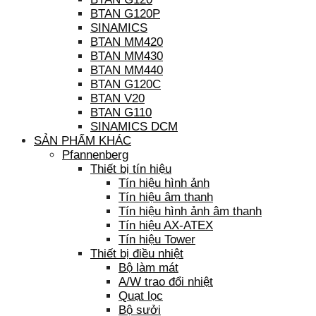
BTAN G120P
SINAMICS
BTAN MM420
BTAN MM430
BTAN MM440
BTAN G120C
BTAN V20
BTAN G110
SINAMICS DCM
SẢN PHẨM KHÁC
Pfannenberg
Thiết bị tín hiệu
Tín hiệu hình ảnh
Tín hiệu âm thanh
Tín hiệu hình ảnh âm thanh
Tín hiệu AX-ATEX
Tín hiệu Tower
Thiết bị điều nhiệt
Bộ làm mát
A/W trao đổi nhiệt
Quạt lọc
Bộ sưởi