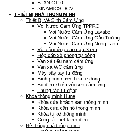
BTAN G110
SINAMICS DCM
THIẾT BỊ NHÀ THÔNG MINH
Thiết Bị Vệ Sinh Cảm Ứng
Vòi Nước Cảm Ứng TPPRO
Vòi Nước Cảm Ứng Lavabo
Vòi Nước Cảm Ứng Gắn Tường
Vòi Nước Cảm Ứng Nóng Lạnh
Vòi cảm ứng cao cấp Stern
Hộp cấp xà phòng tự động
Van xả tiểu nam cảm ứng
Van xả WC cảm ứng
Máy sấy tay tự động
Bình phun nước hoa tự động
Bộ điều khiển vòi sen cảm ứng
Thùng rác tự động
Khóa thông minh Hune
Khóa cửa khách sạn thông minh
Khóa cửa căn hộ thông minh
Khóa tủ kệ thông minh
Công tắc tiết kiệm điện
Hệ thống nhà thông minh