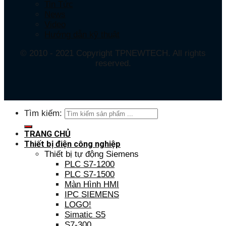
Tin Tức
News
Video
Hướng dẫn kỹ thuật
© 2010 - 2021 Copyright TPNEWTECH. All rights
reserved.
Tìm kiếm:
TRANG CHỦ
Thiết bị điện công nghiệp
Thiết bị tự động Siemens
PLC S7-1200
PLC S7-1500
Màn Hình HMI
IPC SIEMENS
LOGO!
Simatic S5
S7-300