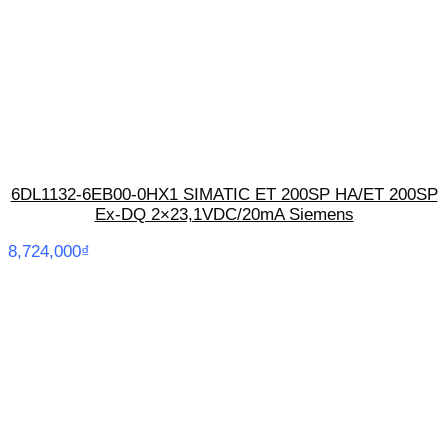
6DL1132-6EB00-0HX1 SIMATIC ET 200SP HA/ET 200SP
Ex-DQ 2×23,1VDC/20mA Siemens
8,724,000
₫