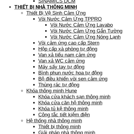
SINAMICS DCM
THIẾT BỊ NHÀ THÔNG MINH
Thiết Bị Vệ Sinh Cảm Ứng
Vòi Nước Cảm Ứng TPPRO
Vòi Nước Cảm Ứng Lavabo
Vòi Nước Cảm Ứng Gắn Tường
Vòi Nước Cảm Ứng Nóng Lạnh
Vòi cảm ứng cao cấp Stern
Hộp cấp xà phòng tự động
Van xả tiểu nam cảm ứng
Van xả WC cảm ứng
Máy sấy tay tự động
Bình phun nước hoa tự động
Bộ điều khiển vòi sen cảm ứng
Thùng rác tự động
Khóa thông minh Hune
Khóa cửa khách sạn thông minh
Khóa cửa căn hộ thông minh
Khóa tủ kệ thông minh
Công tắc tiết kiệm điện
Hệ thống nhà thông minh
Thiết bị thông minh
Giải pháp nhà thông minh