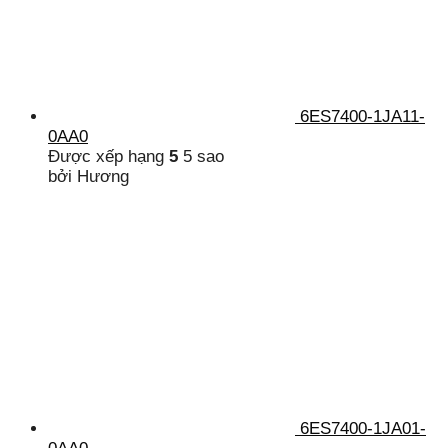
6ES7400-1JA11-
0AA0
Được xếp hạng
5
5 sao
bởi Hương
6ES7400-1JA01-