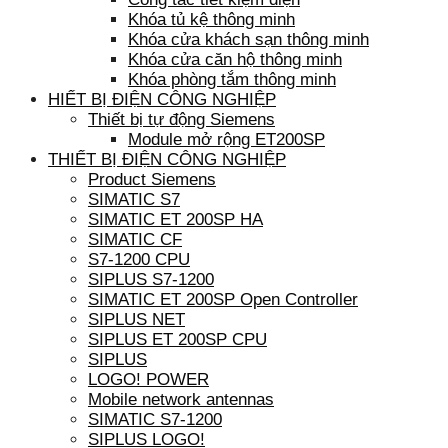
Khóa tủ kệ thông minh
Khóa cửa khách sạn thông minh
Khóa cửa căn hộ thông minh
Khóa phòng tắm thông minh
HIẾT BỊ ĐIỆN CÔNG NGHIỆP
Thiết bị tự động Siemens
Module mở rộng ET200SP
THIẾT BỊ ĐIỆN CÔNG NGHIỆP
Product Siemens
SIMATIC S7
SIMATIC ET 200SP HA
SIMATIC CF
S7-1200 CPU
SIPLUS S7-1200
SIMATIC ET 200SP Open Controller
SIPLUS NET
SIPLUS ET 200SP CPU
SIPLUS
LOGO! POWER
Mobile network antennas
SIMATIC S7-1200
SIPLUS LOGO!