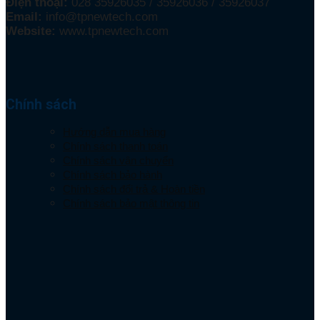
Điện thoại:
028 35926035 / 35926036 / 35926037
Email:
info@tpnewtech.com
Website:
www.tpnewtech.com
Chính sách
Hướng dẫn mua hàng
Chính sách thanh toán
Chính sách vận chuyển
Chính sách bảo hành
Chính sách đổi trả & Hoàn tiền
Chính sách bảo mật thông tin