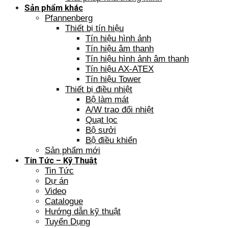
Sản phẩm khác
Pfannenberg
Thiết bị tín hiệu
Tín hiệu hình ảnh
Tín hiệu âm thanh
Tín hiệu hình ảnh âm thanh
Tín hiệu AX-ATEX
Tín hiệu Tower
Thiết bị điều nhiệt
Bộ làm mát
A/W trao đổi nhiệt
Quạt lọc
Bộ sưởi
Bộ điều khiển
Sản phẩm mới
Tin Tức – Kỹ Thuật
Tin Tức
Dự án
Video
Catalogue
Hướng dẫn kỹ thuật
Tuyển Dụng