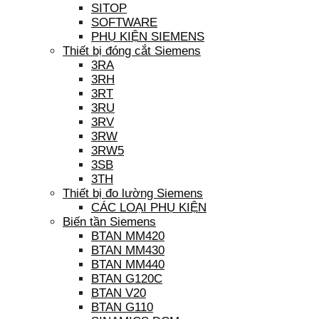
SITOP
SOFTWARE
PHỤ KIỆN SIEMENS
Thiết bị đóng cắt Siemens
3RA
3RH
3RT
3RU
3RV
3RW
3RW5
3SB
3TH
Thiết bị đo lường Siemens
CÁC LOẠI PHỤ KIỆN
Biến tần Siemens
BTAN MM420
BTAN MM430
BTAN MM440
BTAN G120C
BTAN V20
BTAN G110