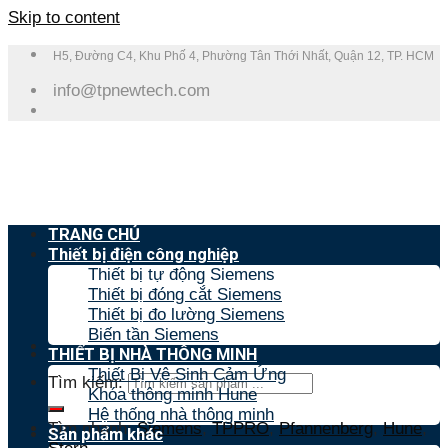
Skip to content
H5, Đường C4, Khu Phố 4, Phường Tân Thới Nhất, Quận 12, TP. HCM
info@tpnewtech.com
TRANG CHỦ
Thiết bị điện công nghiệp
Thiết bị tự động Siemens
Thiết bị đóng cắt Siemens
Thiết bị đo lường Siemens
Biến tần Siemens
THIẾT BỊ NHÀ THÔNG MINH
Thiết Bị Vệ Sinh Cảm Ứng
Tìm kiếm:
Khóa thông minh Hune
Hệ thống nhà thông minh
Tìm nhanh:
Siemens
,
TPPRO
,
Pfannenberg
,
Hune
,
Sản phẩm khác