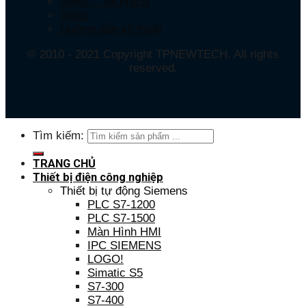
News – Technical
Video
Hướng dẫn kỹ thuật
© 2010 - 2021 Copyright TPNEWTECH. All rights
reserved.
Tìm kiếm:
TRANG CHỦ
Thiết bị điện công nghiệp
Thiết bị tự động Siemens
PLC S7-1200
PLC S7-1500
Màn Hình HMI
IPC SIEMENS
LOGO!
Simatic S5
S7-300
S7-400