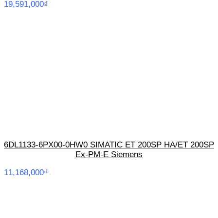
19,591,000
₫
6DL1133-6PX00-0HW0 SIMATIC ET 200SP HA/ET 200SP
Ex-PM-E Siemens
11,168,000
₫