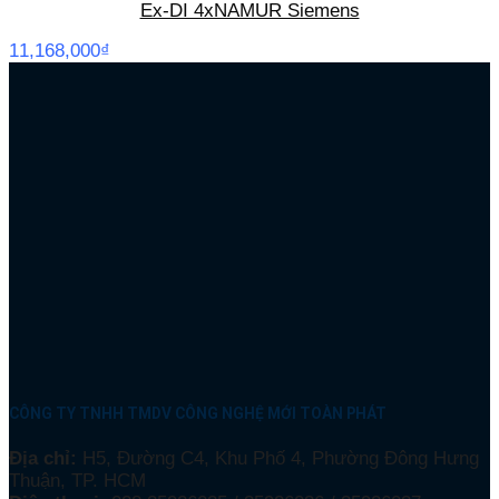
Ex-DI 4xNAMUR Siemens
11,168,000
₫
CÔNG TY TNHH TMDV CÔNG NGHỆ MỚI TOÀN PHÁT
Địa chỉ:
H5, Đường C4, Khu Phố 4, Phường Đông Hưng
Thuận, TP. HCM