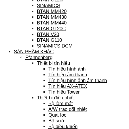
SINAMICS
BTAN MM420
BTAN MM430
BTAN MM440
BTAN G120C
BTAN V20
BTAN G110
SINAMICS DCM
SẢN PHẨM KHÁC
Pfannenberg
Thiết bị tín hiệu
Tín hiệu hình ảnh
Tín hiệu âm thanh
Tín hiệu hình ảnh âm thanh
Tín hiệu AX-ATEX
Tín hiệu Tower
Thiết bị điều nhiệt
Bộ làm mát
A/W trao đổi nhiệt
Quạt lọc
Bộ sưởi
Bộ điều khiển