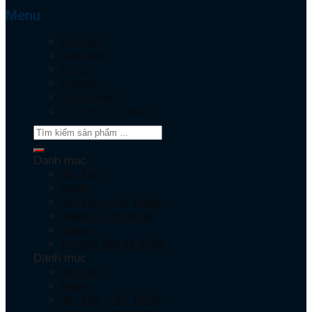
Menu
Giới thiệu
Sản phẩm
Dự án
Catalogue
Chứng nhận
Tin Tức – Kỹ Thuật
Danh mục
Tin Tức
News
Tin Tức – Kỹ Thuật
News – Technical
Video
Hướng dẫn kỹ thuật
Danh mục
Tin Tức
News
Tin Tức – Kỹ Thuật