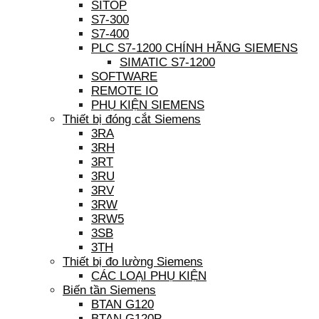
SITOP
S7-300
S7-400
PLC S7-1200 CHÍNH HÃNG SIEMENS
SIMATIC S7-1200
SOFTWARE
REMOTE IO
PHỤ KIỆN SIEMENS
Thiết bị đóng cắt Siemens
3RA
3RH
3RT
3RU
3RV
3RW
3RW5
3SB
3TH
Thiết bị đo lường Siemens
CÁC LOẠI PHỤ KIỆN
Biến tần Siemens
BTAN G120
BTAN G120P