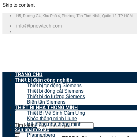
Skip to content
H5, Đường C4, Khu Phố 4, Phường Tân Thới Nhất, Quận 12, TP. HCM
info@tpnewtech.com
TRANG CHỦ
Thiết bị điện công nghiệp
Thiết bị tự động Siemens
Thiết bị đóng cắt Siemens
Thiết bị đo lường Siemens
Biến tần Siemens
THIẾT BỊ NHÀ THÔNG MINH
Thiết Bị Vệ Sinh Cảm Ứng
Khóa thông minh Hune
Hệ thống nhà thông minh
Tìm kiếm:
Sản phẩm khác
Pfannenberg