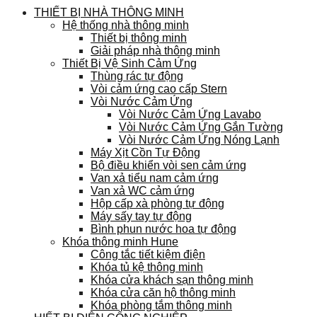
THIẾT BỊ NHÀ THÔNG MINH
Hệ thống nhà thông minh
Thiết bị thông minh
Giải pháp nhà thông minh
Thiết Bị Vệ Sinh Cảm Ứng
Thùng rác tự động
Vòi cảm ứng cao cấp Stern
Vòi Nước Cảm Ứng
Vòi Nước Cảm Ứng Lavabo
Vòi Nước Cảm Ứng Gắn Tường
Vòi Nước Cảm Ứng Nóng Lạnh
Máy Xịt Cồn Tự Động
Bộ điều khiển vòi sen cảm ứng
Van xả tiểu nam cảm ứng
Van xả WC cảm ứng
Hộp cấp xà phòng tự động
Máy sấy tay tự động
Bình phun nước hoa tự động
Khóa thông minh Hune
Công tắc tiết kiệm điện
Khóa tủ kệ thông minh
Khóa cửa khách sạn thông minh
Khóa cửa căn hộ thông minh
Khóa phòng tắm thông minh