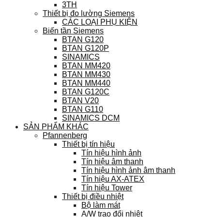
3TH
Thiết bị đo lường Siemens
CÁC LOẠI PHỤ KIỆN
Biến tần Siemens
BTAN G120
BTAN G120P
SINAMICS
BTAN MM420
BTAN MM430
BTAN MM440
BTAN G120C
BTAN V20
BTAN G110
SINAMICS DCM
SẢN PHẨM KHÁC
Pfannenberg
Thiết bị tín hiệu
Tín hiệu hình ảnh
Tín hiệu âm thanh
Tín hiệu hình ảnh âm thanh
Tín hiệu AX-ATEX
Tín hiệu Tower
Thiết bị điều nhiệt
Bộ làm mát
A/W trao đổi nhiệt