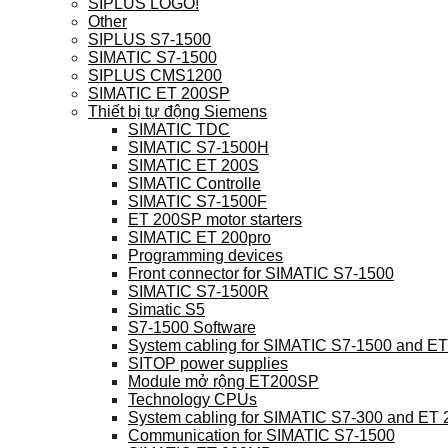
SIPLUS LOGO!
Other
SIPLUS S7-1500
SIMATIC S7-1500
SIPLUS CMS1200
SIMATIC ET 200SP
Thiết bị tự động Siemens
SIMATIC TDC
SIMATIC S7-1500H
SIMATIC ET 200S
SIMATIC Controlle
SIMATIC S7-1500F
ET 200SP motor starters
SIMATIC ET 200pro
Programming devices
Front connector for SIMATIC S7-1500
SIMATIC S7-1500R
Simatic S5
S7-1500 Software
System cabling for SIMATIC S7-1500 and E
SITOP power supplies
Module mở rộng ET200SP
Technology CPUs
System cabling for SIMATIC S7-300 and ET
Communication for SIMATIC S7-1500