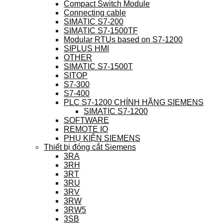
Compact Switch Module
Connecting cable
SIMATIC S7-200
SIMATIC S7-1500TF
Modular RTUs based on S7-1200
SIPLUS HMI
OTHER
SIMATIC S7-1500T
SITOP
S7-300
S7-400
PLC S7-1200 CHÍNH HÃNG SIEMENS
SIMATIC S7-1200
SOFTWARE
REMOTE IO
PHỤ KIỆN SIEMENS
Thiết bị đóng cắt Siemens
3RA
3RH
3RT
3RU
3RV
3RW
3RW5
3SB