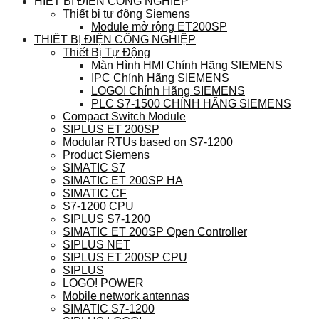
HIẾT BỊ ĐIỆN CÔNG NGHIỆP
Thiết bị tự động Siemens
Module mở rộng ET200SP
THIẾT BỊ ĐIỆN CÔNG NGHIỆP
Thiết Bị Tự Động
Màn Hình HMI Chính Hãng SIEMENS
IPC Chính Hãng SIEMENS
LOGO! Chính Hãng SIEMENS
PLC S7-1500 CHÍNH HÃNG SIEMENS
Compact Switch Module
SIPLUS ET 200SP
Modular RTUs based on S7-1200
Product Siemens
SIMATIC S7
SIMATIC ET 200SP HA
SIMATIC CF
S7-1200 CPU
SIPLUS S7-1200
SIMATIC ET 200SP Open Controller
SIPLUS NET
SIPLUS ET 200SP CPU
SIPLUS
LOGO! POWER
Mobile network antennas
SIMATIC S7-1200