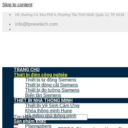
Skip to content
H5, Đường C4, Khu Phố 4, Phường Tân Thới Nhất, Quận 12, TP. HCM
info@tpnewtech.com
TRANG CHỦ
Thiết bị điện công nghiệp
Thiết bị tự động Siemens
Thiết bị đóng cắt Siemens
Thiết bị đo lường Siemens
Biến tần Siemens
THIẾT BỊ NHÀ THÔNG MINH
Thiết Bị Vệ Sinh Cảm Ứng
Khóa thông minh Hune
Hệ thống nhà thông minh
Tìm kiếm:
Sản phẩm khác
Pfannenberg