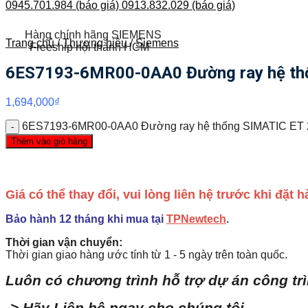
0945.701.984 (báo giá)
0913.832.029 (báo giá)
Hàng chính hãng SIEMENS
Trang chủ
/
Thương hiệu
/
Siemens
Freeship nội thành HCM
6ES7193-6MR00-0AA0 Đường ray hệ thố
1,694,000
₫
6ES7193-6MR00-0AA0 Đường ray hệ thống SIMATIC ET 2
Thêm vào giỏ hàng
Giá có thể thay đổi, vui lòng liên hệ trước khi đặt
Bảo hành 12 tháng khi mua tại
TPNewtech
.
Thời gian vận chuyển:
Thời gian giao hàng ước tính từ 1 - 5 ngày trên toàn quốc.
Luôn có chương trình hỗ trợ dự án công tr
-> Hãy Liên hệ ngay cho chúng tôi