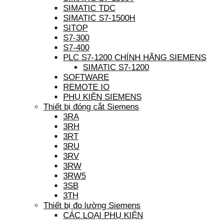
SIMATIC TDC
SIMATIC S7-1500H
SITOP
S7-300
S7-400
PLC S7-1200 CHÍNH HÃNG SIEMENS
SIMATIC S7-1200
SOFTWARE
REMOTE IO
PHỤ KIỆN SIEMENS
Thiết bị đóng cắt Siemens
3RA
3RH
3RT
3RU
3RV
3RW
3RW5
3SB
3TH
Thiết bị đo lường Siemens
CÁC LOẠI PHỤ KIỆN