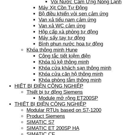
Vòi Nước Cảm Ứng Nóng Lạnh
Máy Xịt Cồn Tự Động
Bộ điều khiển vòi sen cảm ứng
Van xả tiểu nam cảm ứng
Van xả WC cảm ứng
Hộp cấp xà phòng tự động
Máy sấy tay tự động
Bình phun nước hoa tự động
Khóa thông minh Hune
Công tắc tiết kiệm điện
Khóa tủ kệ thông minh
Khóa cửa khách sạn thông minh
Khóa cửa căn hộ thông minh
Khóa phòng tắm thông minh
HIẾT BỊ ĐIỆN CÔNG NGHIỆP
Thiết bị tự động Siemens
Module mở rộng ET200SP
THIẾT BỊ ĐIỆN CÔNG NGHIỆP
Modular RTUs based on S7-1200
Product Siemens
SIMATIC S7
SIMATIC ET 200SP HA
SIMATIC CF