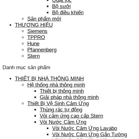
Quạt lọc
Bộ sưởi
Bộ điều khiển
Sản phẩm mới
THƯƠNG HIỆU
Siemens
TPPRO
Hune
Pfannenberg
Stern
Danh mục sản phẩm
THIẾT BỊ NHÀ THÔNG MINH
Hệ thống nhà thông minh
Thiết bị thông minh
Giải pháp nhà thông minh
Thiết Bị Vệ Sinh Cảm Ứng
Thùng rác tự động
Vòi cảm ứng cao cấp Stern
Vòi Nước Cảm Ứng
Vòi Nước Cảm Ứng Lavabo
Vòi Nước Cảm Ứng Gắn Tường