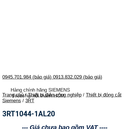
0945.701.984 (báo giá)
0913.832.029 (báo giá)
Hàng chính hãng SIEMENS
Trang chủ
/
Thiết bị điện công nghiệp
/
Thiết bị đóng cắt
Freeship nội thành HCM
Siemens
/
3RT
3RT1044-1AL20
--- Giá chưa bao gồm VAT ----