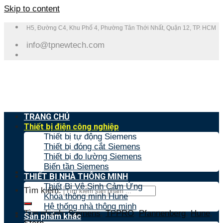
Skip to content
H5, Đường C4, Khu Phố 4, Phường Tân Thới Nhất, Quận 12, TP. HCM
info@tpnewtech.com
TRANG CHỦ
Thiết bị điện công nghiệp
Thiết bị tự động Siemens
Thiết bị đóng cắt Siemens
Thiết bị đo lường Siemens
Biến tần Siemens
THIẾT BỊ NHÀ THÔNG MINH
Thiết Bị Vệ Sinh Cảm Ứng
Tìm kiếm:
Khóa thông minh Hune
Hệ thống nhà thông minh
Tìm nhanh:
Siemens
,
TPPRO
,
Pfannenberg
,
Hune
,
Sản phẩm khác