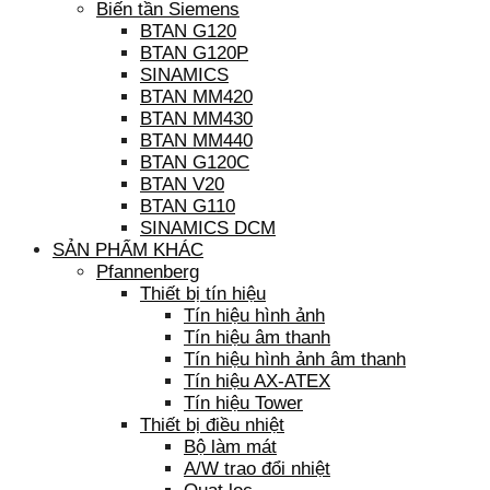
Biến tần Siemens
BTAN G120
BTAN G120P
SINAMICS
BTAN MM420
BTAN MM430
BTAN MM440
BTAN G120C
BTAN V20
BTAN G110
SINAMICS DCM
SẢN PHẨM KHÁC
Pfannenberg
Thiết bị tín hiệu
Tín hiệu hình ảnh
Tín hiệu âm thanh
Tín hiệu hình ảnh âm thanh
Tín hiệu AX-ATEX
Tín hiệu Tower
Thiết bị điều nhiệt
Bộ làm mát
A/W trao đổi nhiệt