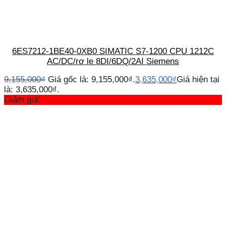
6ES7212-1BE40-0XB0 SIMATIC S7-1200 CPU 1212C
AC/DC/rơ le 8DI/6DQ/2AI Siemens
9,155,000
₫
Giá gốc là: 9,155,000₫.
3,635,000
₫
Giá hiện tại
là: 3,635,000₫.
Giảm giá!