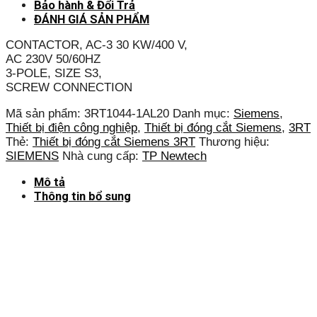
Bảo hành & Đổi Trả
ĐÁNH GIÁ SẢN PHẨM
CONTACTOR, AC-3 30 KW/400 V,
AC 230V 50/60HZ
3-POLE, SIZE S3,
SCREW CONNECTION
Mã sản phẩm:
3RT1044-1AL20
Danh mục:
Siemens
,
Thiết bị điện công nghiệp
,
Thiết bị đóng cắt Siemens
,
3RT
Thẻ:
Thiết bị đóng cắt Siemens 3RT
Thương hiệu:
SIEMENS
Nhà cung cấp:
TP Newtech
Mô tả
Thông tin bổ sung