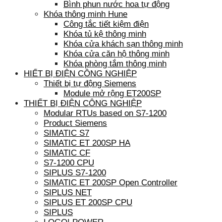
Bình phun nước hoa tự động
Khóa thông minh Hune
Công tắc tiết kiệm điện
Khóa tủ kệ thông minh
Khóa cửa khách sạn thông minh
Khóa cửa căn hộ thông minh
Khóa phòng tắm thông minh
HIẾT BỊ ĐIỆN CÔNG NGHIỆP
Thiết bị tự động Siemens
Module mở rộng ET200SP
THIẾT BỊ ĐIỆN CÔNG NGHIỆP
Modular RTUs based on S7-1200
Product Siemens
SIMATIC S7
SIMATIC ET 200SP HA
SIMATIC CF
S7-1200 CPU
SIPLUS S7-1200
SIMATIC ET 200SP Open Controller
SIPLUS NET
SIPLUS ET 200SP CPU
SIPLUS