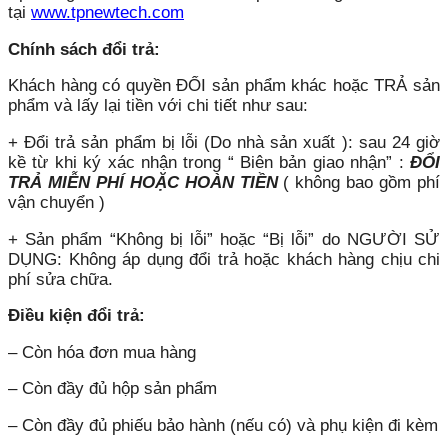
tại
www.tpnewtech.com
Chính sách đổi trả:
Khách hàng có quyền ĐỔI sản phẩm khác hoặc TRẢ sản
phẩm và lấy lại tiền với chi tiết như sau:
+ Đổi trả sản phẩm bị lỗi (Do nhà sản xuất ): sau 24 giờ
kề từ khi ký xác nhận trong “ Biên bản giao nhận” :
ĐỔI
TRẢ MIỄN PHÍ HOẶC HOÀN TIỀN
( không bao gồm phí
vận chuyển )
+ Sản phẩm “Không bị lỗi” hoặc “Bị lỗi” do NGƯỜI SỬ
DỤNG: Không áp dụng đổi trả hoặc khách hàng chịu chi
phí sửa chữa.
Điều kiện đổi trả:
– Còn hóa đơn mua hàng
– Còn đầy đủ hộp sản phẩm
– Còn đầy đủ phiếu bảo hành (nếu có) và phụ kiện đi kèm