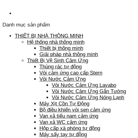
Danh mục sản phẩm
THIẾT BỊ NHÀ THÔNG MINH
Hệ thống nhà thông minh
Thiết bị thông minh
Giải pháp nhà thông minh
Thiết Bị Vệ Sinh Cảm Ứng
Thùng rác tự động
Vòi cảm ứng cao cấp Stern
Vòi Nước Cảm Ứng
Vòi Nước Cảm Ứng Lavabo
Vòi Nước Cảm Ứng Gắn Tường
Vòi Nước Cảm Ứng Nóng Lạnh
Máy Xịt Cồn Tự Động
Bộ điều khiển vòi sen cảm ứng
Van xả tiểu nam cảm ứng
Van xả WC cảm ứng
Hộp cấp xà phòng tự động
Máy sấy tay tự động