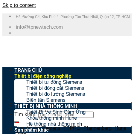
Skip to content
H5, Đường C4, Khu Phố 4, Phường Tân Thới Nhất, Quận 12, TP. HCM
info@tpnewtech.com
TRANG CHỦ
Thiết bị điện công nghiệp
Thiết bị tự động Siemens
Thiết bị đóng cắt Siemens
Thiết bị đo lường Siemens
Biến tần Siemens
THIẾT BỊ NHÀ THÔNG MINH
Thiết Bị Vệ Sinh Cảm Ứng
Tìm kiếm:
Khóa thông minh Hune
Hệ thống nhà thông minh
Tìm nhanh:
Siemens
,
TPPRO
,
Pfannenberg
,
Hune
,
Sản phẩm khác