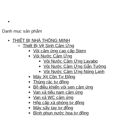
Danh mục sản phẩm
THIẾT BỊ NHÀ THÔNG MINH
Thiết Bị Vệ Sinh Cảm Ứng
Vòi cảm ứng cao cấp Stern
Vòi Nước Cảm Ứng
Vòi Nước Cảm Ứng Lavabo
Vòi Nước Cảm Ứng Gắn Tường
Vòi Nước Cảm Ứng Nóng Lạnh
Máy Xịt Cồn Tự Động
Thùng rác tự động
Bộ điều khiển vòi sen cảm ứng
Van xả tiểu nam cảm ứng
Van xả WC cảm ứng
Hộp cấp xà phòng tự động
Máy sấy tay tự động
Bình phun nước hoa tự động