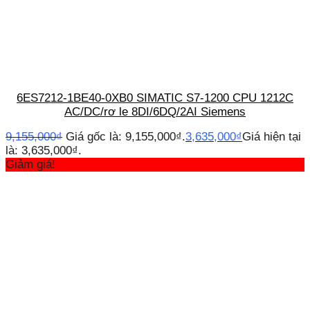
6ES7212-1BE40-0XB0 SIMATIC S7-1200 CPU 1212C
AC/DC/rơ le 8DI/6DQ/2AI Siemens
9,155,000
₫
Giá gốc là: 9,155,000₫.
3,635,000
₫
Giá hiện tại
là: 3,635,000₫.
Giảm giá!