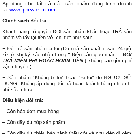
Áp dụng cho tất cả các sản phẩm đang kinh doanh
tại
www.tpnewtech.com
Chính sách đổi trả:
Khách hàng có quyền ĐỔI sản phẩm khác hoặc TRẢ sản
phẩm và lấy lại tiền với chi tiết như sau:
+ Đổi trả sản phẩm bị lỗi (Do nhà sản xuất ): sau 24 giờ
kề từ khi ký xác nhận trong “ Biên bản giao nhận” :
ĐỔI
TRẢ MIỄN PHÍ HOẶC HOÀN TIỀN
( không bao gồm phí
vận chuyển )
+ Sản phẩm “Không bị lỗi” hoặc “Bị lỗi” do NGƯỜI SỬ
DỤNG: Không áp dụng đổi trả hoặc khách hàng chịu chi
phí sửa chữa.
Điều kiện đổi trả:
– Còn hóa đơn mua hàng
– Còn đầy đủ hộp sản phẩm
– Còn đầy đủ phiếu bảo hành (nếu có) và phụ kiện đi kèm