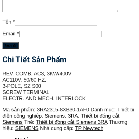
Tên
*
Email
*
Chi Tiết Sản Phẩm
REV. COMB. AC3, 3KW/400V
AC110V, 50/60 HZ,
3-POLE, SZ S00
SCREW TERMINAL
ELECTR. AND MECH. INTERLOCK
Mã sản phẩm:
3RA2315-8XB30-1AF0
Danh mục:
Thiết bị
điện công nghiệp
,
Siemens
,
3RA
,
Thiết bị đóng cắt
Siemens
Thẻ:
Thiết bị đóng cắt Siemens 3RA
Thương
hiệu:
SIEMENS
Nhà cung cấp:
TP Newtech