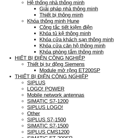
Hệ thống nhà thông minh
Giải pháp nhà thông minh
Thiết bị thông minh
Khóa thông minh Hune
Công tắc tiết kiệm điện
Khóa tủ kệ thông minh
Khóa cửa khách sạn thông minh
Khóa cửa căn hộ thông minh
Khóa phòng tắm thông minh
HIẾT BỊ ĐIỆN CÔNG NGHIỆP
Thiết bị tự động Siemens
Module mở rộng ET200SP
THIẾT BỊ ĐIỆN CÔNG NGHIỆP
SIPLUS
LOGO! POWER
Mobile network antennas
SIMATIC S7-1200
SIPLUS LOGO!
Other
SIPLUS S7-1500
SIMATIC S7-1500
SIPLUS CMS1200