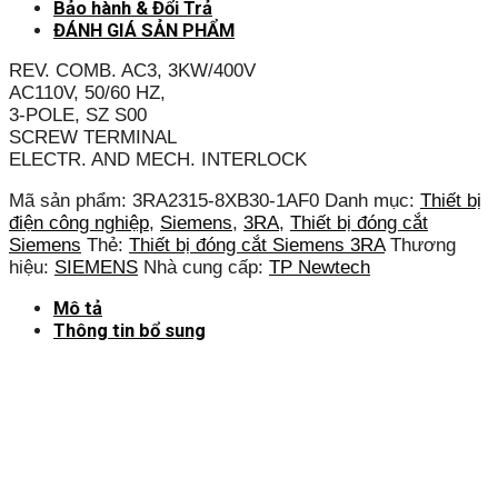
Bảo hành & Đổi Trả
ĐÁNH GIÁ SẢN PHẨM
REV. COMB. AC3, 3KW/400V
AC110V, 50/60 HZ,
3-POLE, SZ S00
SCREW TERMINAL
ELECTR. AND MECH. INTERLOCK
Mã sản phẩm:
3RA2315-8XB30-1AF0
Danh mục:
Thiết bị
điện công nghiệp
,
Siemens
,
3RA
,
Thiết bị đóng cắt
Siemens
Thẻ:
Thiết bị đóng cắt Siemens 3RA
Thương
hiệu:
SIEMENS
Nhà cung cấp:
TP Newtech
Mô tả
Thông tin bổ sung