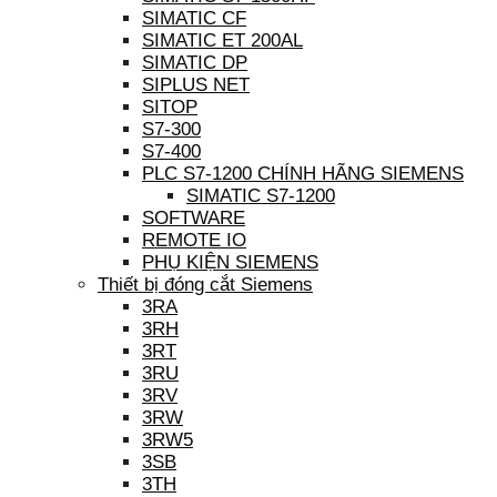
SIMATIC CF
SIMATIC ET 200AL
SIMATIC DP
SIPLUS NET
SITOP
S7-300
S7-400
PLC S7-1200 CHÍNH HÃNG SIEMENS
SIMATIC S7-1200
SOFTWARE
REMOTE IO
PHỤ KIỆN SIEMENS
Thiết bị đóng cắt Siemens
3RA
3RH
3RT
3RU
3RV
3RW
3RW5
3SB
3TH