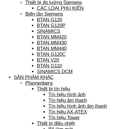
Thiết bị đo lường Siemens
CÁC LOẠI PHỤ KIỆN
Biến tần Siemens
BTAN G120
BTAN G120P
SINAMICS
BTAN MM420
BTAN MM430
BTAN MM440
BTAN G120C
BTAN V20
BTAN G110
SINAMICS DCM
SẢN PHẨM KHÁC
Pfannenberg
Thiết bị tín hiệu
Tín hiệu hình ảnh
Tín hiệu âm thanh
Tín hiệu hình ảnh âm thanh
Tín hiệu AX-ATEX
Tín hiệu Tower
Thiết bị điều nhiệt