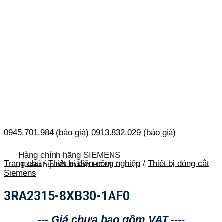
0945.701.984 (báo giá)
0913.832.029 (báo giá)
Hàng chính hãng SIEMENS
Trang chủ
/
Thiết bị điện công nghiệp
/
Thiết bị đóng cắt
Freeship nội thành HCM
Siemens
3RA2315-8XB30-1AF0
--- Giá chưa bao gồm VAT ----