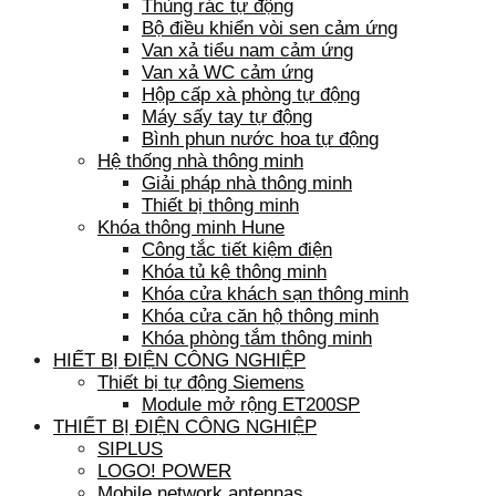
Thùng rác tự động
Bộ điều khiển vòi sen cảm ứng
Van xả tiểu nam cảm ứng
Van xả WC cảm ứng
Hộp cấp xà phòng tự động
Máy sấy tay tự động
Bình phun nước hoa tự động
Hệ thống nhà thông minh
Giải pháp nhà thông minh
Thiết bị thông minh
Khóa thông minh Hune
Công tắc tiết kiệm điện
Khóa tủ kệ thông minh
Khóa cửa khách sạn thông minh
Khóa cửa căn hộ thông minh
Khóa phòng tắm thông minh
HIẾT BỊ ĐIỆN CÔNG NGHIỆP
Thiết bị tự động Siemens
Module mở rộng ET200SP
THIẾT BỊ ĐIỆN CÔNG NGHIỆP
SIPLUS
LOGO! POWER
Mobile network antennas