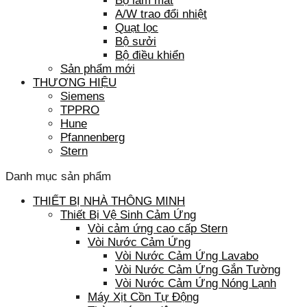
Bộ làm mát
A/W trao đổi nhiệt
Quạt lọc
Bộ sưởi
Bộ điều khiển
Sản phẩm mới
THƯƠNG HIỆU
Siemens
TPPRO
Hune
Pfannenberg
Stern
Danh mục sản phẩm
THIẾT BỊ NHÀ THÔNG MINH
Thiết Bị Vệ Sinh Cảm Ứng
Vòi cảm ứng cao cấp Stern
Vòi Nước Cảm Ứng
Vòi Nước Cảm Ứng Lavabo
Vòi Nước Cảm Ứng Gắn Tường
Vòi Nước Cảm Ứng Nóng Lạnh
Máy Xịt Cồn Tự Động