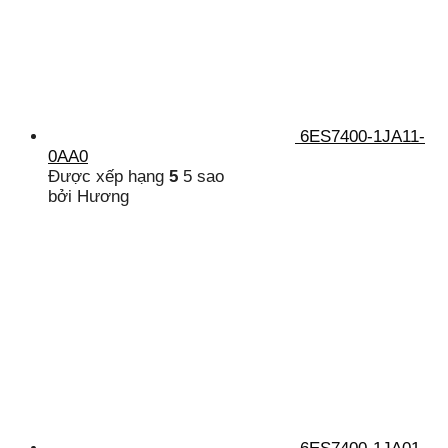
6ES7400-1JA11-
0AA0
Được xếp hạng
5
5 sao
bởi Hương