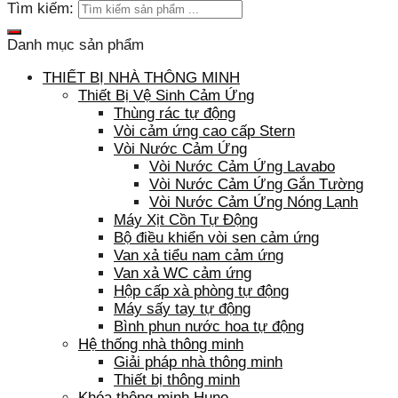
Tìm kiếm:
Danh mục sản phẩm
THIẾT BỊ NHÀ THÔNG MINH
Thiết Bị Vệ Sinh Cảm Ứng
Thùng rác tự động
Vòi cảm ứng cao cấp Stern
Vòi Nước Cảm Ứng
Vòi Nước Cảm Ứng Lavabo
Vòi Nước Cảm Ứng Gắn Tường
Vòi Nước Cảm Ứng Nóng Lạnh
Máy Xịt Cồn Tự Động
Bộ điều khiển vòi sen cảm ứng
Van xả tiểu nam cảm ứng
Van xả WC cảm ứng
Hộp cấp xà phòng tự động
Máy sấy tay tự động
Bình phun nước hoa tự động
Hệ thống nhà thông minh
Giải pháp nhà thông minh
Thiết bị thông minh
Khóa thông minh Hune