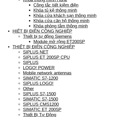
Công tắc tiết kiệm điện
Khóa tủ kệ thông minh
Khóa cửa khách sạn thông minh
Khóa cửa căn hộ thông minh
Khóa phòng tắm thông minh
HIẾT BỊ ĐIỆN CÔNG NGHIỆP
Thiết bị tự động Siemens
Module mở rộng ET200SP
THIẾT BỊ ĐIỆN CÔNG NGHIỆP
SIPLUS NET
SIPLUS ET 200SP CPU
SIPLUS
LOGO! POWER
Mobile network antennas
SIMATIC S7-1200
SIPLUS LOGO!
Other
SIPLUS S7-1500
SIMATIC S7-1500
SIPLUS CMS1200
SIMATIC ET 200SP
Thiết Bị Tự Động