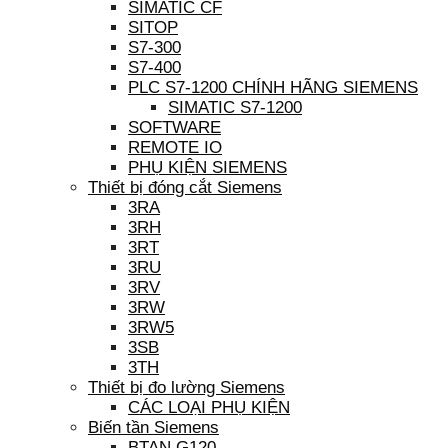
SIMATIC CF
SITOP
S7-300
S7-400
PLC S7-1200 CHÍNH HÃNG SIEMENS
SIMATIC S7-1200
SOFTWARE
REMOTE IO
PHỤ KIỆN SIEMENS
Thiết bị đóng cắt Siemens
3RA
3RH
3RT
3RU
3RV
3RW
3RW5
3SB
3TH
Thiết bị đo lường Siemens
CÁC LOẠI PHỤ KIỆN
Biến tần Siemens
BTAN G120