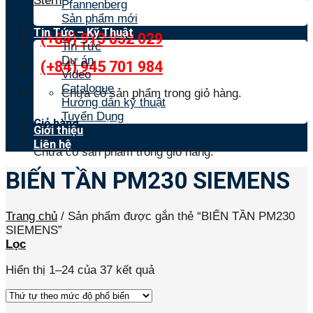
Stern
Pfannenberg
Sản phẩm mới
Tin Tức – Kỹ Thuật
(+84) 913 832 029
Tin Tức
Dự án
(+84) 945 701 984
Video
Catalogue
Chưa có sản phẩm trong giỏ hàng.
Hướng dẫn kỹ thuật
Tuyển Dụng
Giỏ hàng
Giới thiệu
Liên hệ
Chưa có sản phẩm trong giỏ hàng.
BIẾN TẦN PM230 SIEMENS
Trang chủ
/
Sản phẩm được gắn thẻ “BIẾN TẦN PM230
SIEMENS”
Lọc
Hiển thị 1–24 của 37 kết quả