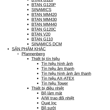
BTAN G120P
SINAMICS
BTAN MM420
BTAN MM430
BTAN MM440
BTAN G120C
BTAN V20
BTAN G110
SINAMICS DCM
SẢN PHẨM KHÁC
Pfannenberg
Thiết bị tín hiệu
Tín hiệu hình ảnh
Tín hiệu âm thanh
Tín hiệu hình ảnh âm thanh
Tín hiệu AX-ATEX
Tín hiệu Tower
Thiết bị điều nhiệt
Bộ làm mát
A/W trao đổi nhiệt
Quạt lọc
Bộ sưởi