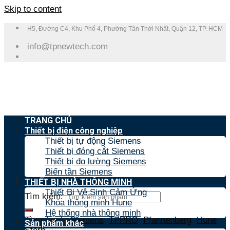
Skip to content
H5, Đường C4, Khu Phố 4, Phường Tân Thới Nhất, Quận 12, TP. HCM
info@tpnewtech.com
TRANG CHỦ
Thiết bị điện công nghiệp
Thiết bị tự động Siemens
Thiết bị đóng cắt Siemens
Thiết bị đo lường Siemens
Biến tần Siemens
THIẾT BỊ NHÀ THÔNG MINH
Thiết Bị Vệ Sinh Cảm Ứng
Tìm kiếm:
Khóa thông minh Hune
Hệ thống nhà thông minh
Tìm nhanh:
Siemens
,
TPPRO
,
Pfannenberg
,
Hune
,
Sản phẩm khác