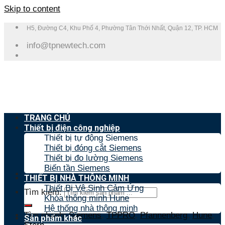
Skip to content
H5, Đường C4, Khu Phố 4, Phường Tân Thới Nhất, Quận 12, TP. HCM
info@tpnewtech.com
TRANG CHỦ
Thiết bị điện công nghiệp
Thiết bị tự động Siemens
Thiết bị đóng cắt Siemens
Thiết bị đo lường Siemens
Biến tần Siemens
THIẾT BỊ NHÀ THÔNG MINH
Thiết Bị Vệ Sinh Cảm Ứng
Tìm kiếm:
Khóa thông minh Hune
Hệ thống nhà thông minh
Tìm nhanh:
Siemens
,
TPPRO
,
Pfannenberg
,
Hune
,
Sản phẩm khác