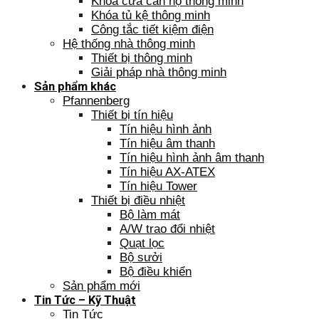
Khóa cửa căn hộ thông minh
Khóa tủ kệ thông minh
Công tắc tiết kiệm điện
Hệ thống nhà thông minh
Thiết bị thông minh
Giải pháp nhà thông minh
Sản phẩm khác
Pfannenberg
Thiết bị tín hiệu
Tín hiệu hình ảnh
Tín hiệu âm thanh
Tín hiệu hình ảnh âm thanh
Tín hiệu AX-ATEX
Tín hiệu Tower
Thiết bị điều nhiệt
Bộ làm mát
A/W trao đổi nhiệt
Quạt lọc
Bộ sưởi
Bộ điều khiển
Sản phẩm mới
Tin Tức – Kỹ Thuật
Tin Tức