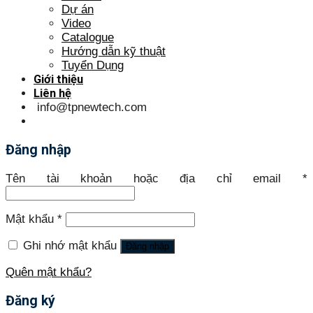
Dự án
Video
Catalogue
Hướng dẫn kỹ thuật
Tuyển Dụng
Giới thiệu
Liên hệ
info@tpnewtech.com
Đăng nhập
Tên tài khoản hoặc địa chỉ email
*
Mật khẩu
*
Ghi nhớ mật khẩu
Đăng nhập
Quên mật khẩu?
Đăng ký