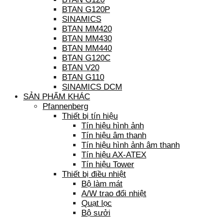
BTAN G120P
SINAMICS
BTAN MM420
BTAN MM430
BTAN MM440
BTAN G120C
BTAN V20
BTAN G110
SINAMICS DCM
SẢN PHẨM KHÁC
Pfannenberg
Thiết bị tín hiệu
Tín hiệu hình ảnh
Tín hiệu âm thanh
Tín hiệu hình ảnh âm thanh
Tín hiệu AX-ATEX
Tín hiệu Tower
Thiết bị điều nhiệt
Bộ làm mát
A/W trao đổi nhiệt
Quạt lọc
Bộ sưởi