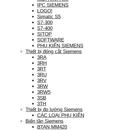
IPC SIEMENS
LOGO!
Simatic S5
S7-300
S7-400
SITOP
SOFTWARE
PHỤ KIỆN SIEMENS
Thiết bị đóng cắt Siemens
3RA
3RH
3RT
3RU
3RV
3RW
3RW5
3SB
3TH
Thiết bị đo lường Siemens
CÁC LOẠI PHỤ KIỆN
Biến tần Siemens
BTAN MM420