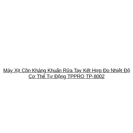
Máy Xịt Cồn Kháng Khuẩn Rửa Tay Kết Hợp Đo Nhiệt Độ
Cơ Thể Tự Động TPPRO TP-8002