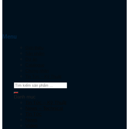
Menu
Giới thiệu
Sản phẩm
Dự án
Catalogue
Chứng nhận
Tin Tức – Kỹ Thuật
Danh mục
Tin Tức – Kỹ Thuật
News – Technical
Tin Tức
News
Video