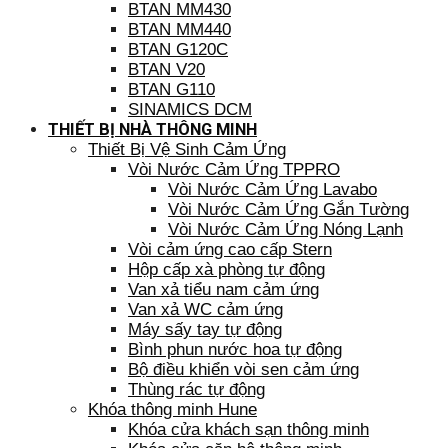
BTAN MM430
BTAN MM440
BTAN G120C
BTAN V20
BTAN G110
SINAMICS DCM
THIẾT BỊ NHÀ THÔNG MINH
Thiết Bị Vệ Sinh Cảm Ứng
Vòi Nước Cảm Ứng TPPRO
Vòi Nước Cảm Ứng Lavabo
Vòi Nước Cảm Ứng Gắn Tường
Vòi Nước Cảm Ứng Nóng Lạnh
Vòi cảm ứng cao cấp Stern
Hộp cấp xà phòng tự động
Van xả tiểu nam cảm ứng
Van xả WC cảm ứng
Máy sấy tay tự động
Bình phun nước hoa tự động
Bộ điều khiển vòi sen cảm ứng
Thùng rác tự động
Khóa thông minh Hune
Khóa cửa khách sạn thông minh