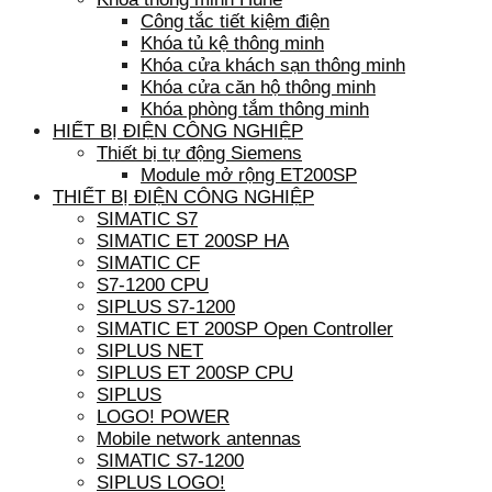
Công tắc tiết kiệm điện
Khóa tủ kệ thông minh
Khóa cửa khách sạn thông minh
Khóa cửa căn hộ thông minh
Khóa phòng tắm thông minh
HIẾT BỊ ĐIỆN CÔNG NGHIỆP
Thiết bị tự động Siemens
Module mở rộng ET200SP
THIẾT BỊ ĐIỆN CÔNG NGHIỆP
SIMATIC S7
SIMATIC ET 200SP HA
SIMATIC CF
S7-1200 CPU
SIPLUS S7-1200
SIMATIC ET 200SP Open Controller
SIPLUS NET
SIPLUS ET 200SP CPU
SIPLUS
LOGO! POWER
Mobile network antennas
SIMATIC S7-1200
SIPLUS LOGO!