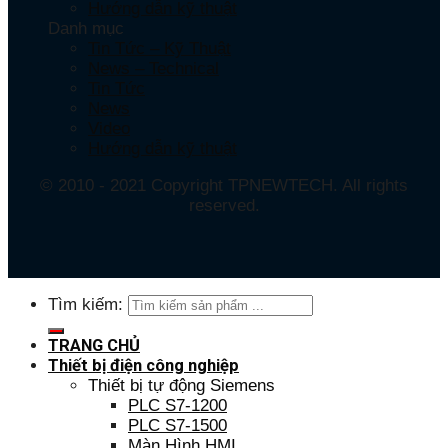
Hướng dẫn kỹ thuật
Danh mục
Tin Tức – Kỹ Thuật
News – Technical
Tin Tức
News
Video
Hướng dẫn kỹ thuật
© 2010 - 2021 Copyright TPNEWTECH. All rights
reserved.
Tìm kiếm:
TRANG CHỦ
Thiết bị điện công nghiệp
Thiết bị tự động Siemens
PLC S7-1200
PLC S7-1500
Màn Hình HMI