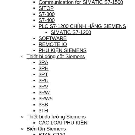
Communication for SIMATIC S7-1500
SITOP
S7-300
S7-400
PLC S7-1200 CHÍNH HÃNG SIEMENS
SIMATIC S7-1200
SOFTWARE
REMOTE IO
PHỤ KIỆN SIEMENS
Thiết bị đóng cắt Siemens
3RA
3RH
3RT
3RU
3RV
3RW
3RW5
3SB
3TH
Thiết bị đo lường Siemens
CÁC LOẠI PHỤ KIỆN
Biến tần Siemens
BTAN G120