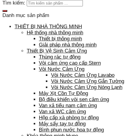
Tìm kiếm:
Danh mục sản phẩm
THIẾT BỊ NHÀ THÔNG MINH
Hệ thống nhà thông minh
Thiết bị thông minh
Giải pháp nhà thông minh
Thiết Bị Vệ Sinh Cảm Ứng
Thùng rác tự động
Vòi cảm ứng cao cấp Stern
Vòi Nước Cảm Ứng
Vòi Nước Cảm Ứng Lavabo
Vòi Nước Cảm Ứng Gắn Tường
Vòi Nước Cảm Ứng Nóng Lạnh
Máy Xịt Cồn Tự Động
Bộ điều khiển vòi sen cảm ứng
Van xả tiểu nam cảm ứng
Van xả WC cảm ứng
Hộp cấp xà phòng tự động
Máy sấy tay tự động
Bình phun nước hoa tự động
Khóa thông minh Hune