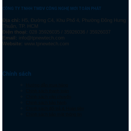
CÔNG TY TNHH TMDV CÔNG NGHỆ MỚI TOÀN PHÁT
Địa chỉ:
H5, Đường C4, Khu Phố 4, Phường Đông Hưng
Thuận, TP. HCM
Điện thoại:
028 35926035 / 35926036 / 35926037
Email:
info@tpnewtech.com
Website:
www.tpnewtech.com
Chính sách
Hướng dẫn mua hàng
Chính sách thanh toán
Chính sách vận chuyển
Chính sách bảo hành
Chính sách đổi trả & Hoàn tiền
Chính sách bảo mật thông tin