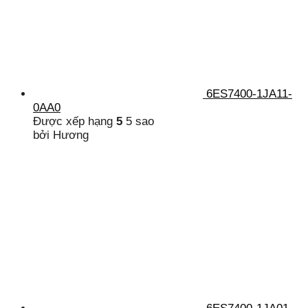
6ES7400-1JA11-
0AA0
Được xếp hạng
5
5 sao
bởi Hương