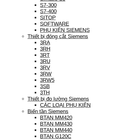
S7-300
S7-400
SITOP
SOFTWARE
PHỤ KIỆN SIEMENS
Thiết bị đóng cắt Siemens
3RA
3RH
3RT
3RU
3RV
3RW
3RW5
3SB
3TH
Thiết bị đo lường Siemens
CÁC LOẠI PHỤ KIỆN
Biến tần Siemens
BTAN MM420
BTAN MM430
BTAN MM440
BTAN G120C