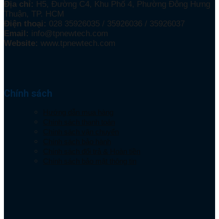
Địa chỉ:
H5, Đường C4, Khu Phố 4, Phường Đông Hưng
Thuận, TP. HCM
Điện thoại:
028 35926035 / 35926036 / 35926037
Email:
info@tpnewtech.com
Website:
www.tpnewtech.com
Chính sách
Hướng dẫn mua hàng
Chính sách thanh toán
Chính sách vận chuyển
Chính sách bảo hành
Chính sách đổi trả & Hoàn tiền
Chính sách bảo mật thông tin