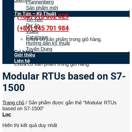
Stern
Pfannenberg
Sản phẩm mới
Tin Tức – Kỹ Thuật
(+84) 913 832 029
Tin Tức
Dự án
(+84) 945 701 984
Video
Catalogue
Chưa có sản phẩm trong giỏ hàng.
Hướng dẫn kỹ thuật
Tuyển Dụng
Giỏ hàng
Giới thiệu
Liên hệ
Chưa có sản phẩm trong giỏ hàng.
Modular RTUs based on S7-
1500
Trang chủ
/
Sản phẩm được gắn thẻ “Modular RTUs
based on S7-1500”
Lọc
Hiển thị kết quả duy nhất