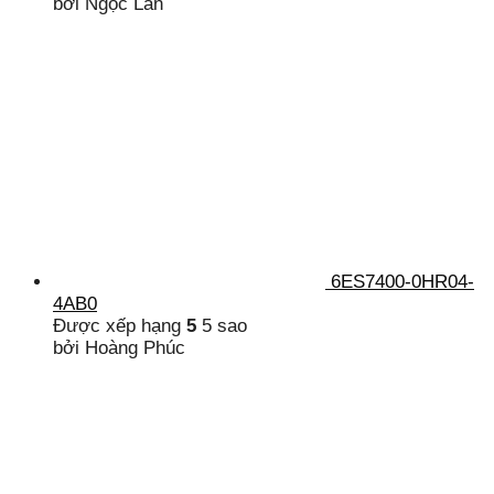
bởi Ngọc Lan
6ES7400-0HR04-
4AB0
Được xếp hạng
5
5 sao
bởi Hoàng Phúc