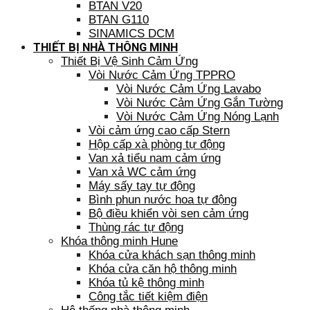
BTAN V20
BTAN G110
SINAMICS DCM
THIẾT BỊ NHÀ THÔNG MINH
Thiết Bị Vệ Sinh Cảm Ứng
Vòi Nước Cảm Ứng TPPRO
Vòi Nước Cảm Ứng Lavabo
Vòi Nước Cảm Ứng Gắn Tường
Vòi Nước Cảm Ứng Nóng Lạnh
Vòi cảm ứng cao cấp Stern
Hộp cấp xà phòng tự động
Van xả tiểu nam cảm ứng
Van xả WC cảm ứng
Máy sấy tay tự động
Bình phun nước hoa tự động
Bộ điều khiển vòi sen cảm ứng
Thùng rác tự động
Khóa thông minh Hune
Khóa cửa khách sạn thông minh
Khóa cửa căn hộ thông minh
Khóa tủ kệ thông minh
Công tắc tiết kiệm điện