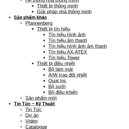
Hệ thống nhà thông minh
Thiết bị thông minh
Giải pháp nhà thông minh
Sản phẩm khác
Pfannenberg
Thiết bị tín hiệu
Tín hiệu hình ảnh
Tín hiệu âm thanh
Tín hiệu hình ảnh âm thanh
Tín hiệu AX-ATEX
Tín hiệu Tower
Thiết bị điều nhiệt
Bộ làm mát
A/W trao đổi nhiệt
Quạt lọc
Bộ sưởi
Bộ điều khiển
Sản phẩm mới
Tin Tức – Kỹ Thuật
Tin Tức
Dự án
Video
Catalogue