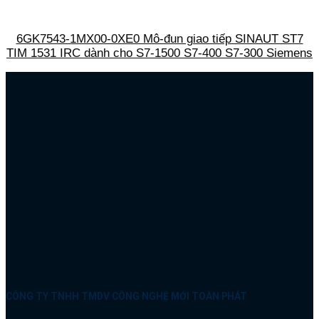
6GK7543-1MX00-0XE0 Mô-đun giao tiếp SINAUT ST7
TIM 1531 IRC dành cho S7-1500 S7-400 S7-300 Siemens
CÔNG TY TNHH TMDV CÔNG NGHỆ MỚI TOÀN PHÁT