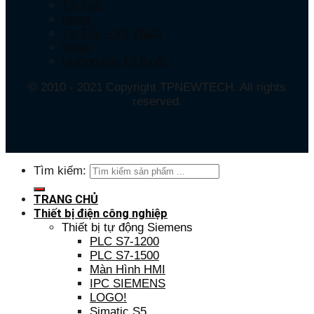
Tin Tức
News
Tin Tức – Kỹ Thuật
Video
Hướng dẫn kỹ thuật
© 2010 - 2021 Copyright TPNEWTECH. All rights
reserved.
Tìm kiếm:
TRANG CHỦ
Thiết bị điện công nghiệp
Thiết bị tự động Siemens
PLC S7-1200
PLC S7-1500
Màn Hình HMI
IPC SIEMENS
LOGO!
Simatic S5