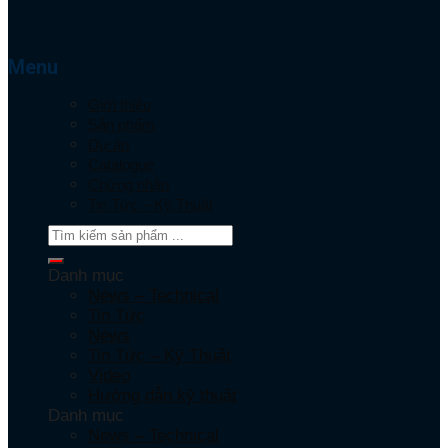
Menu
Giới thiệu
Sản phẩm
Dự án
Catalogue
Chứng nhận
Tin Tức – Kỹ Thuật
Danh mục
News – Technical
Tin Tức
News
Tin Tức – Kỹ Thuật
Video
Hướng dẫn kỹ thuật
Danh mục
News – Technical