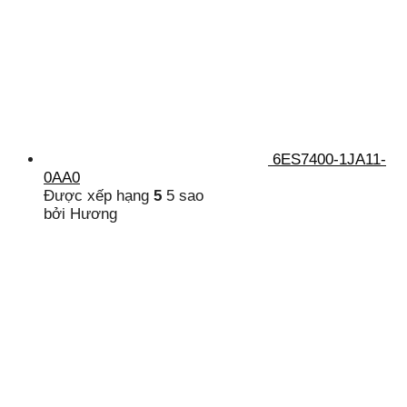
6ES7400-1JA11-
0AA0
Được xếp hạng
5
5 sao
bởi Hương