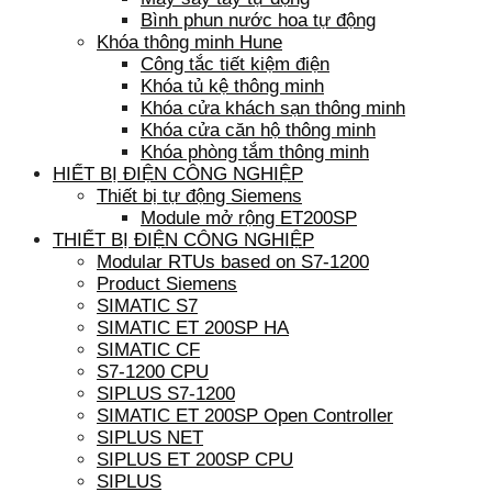
Bình phun nước hoa tự động
Khóa thông minh Hune
Công tắc tiết kiệm điện
Khóa tủ kệ thông minh
Khóa cửa khách sạn thông minh
Khóa cửa căn hộ thông minh
Khóa phòng tắm thông minh
HIẾT BỊ ĐIỆN CÔNG NGHIỆP
Thiết bị tự động Siemens
Module mở rộng ET200SP
THIẾT BỊ ĐIỆN CÔNG NGHIỆP
Modular RTUs based on S7-1200
Product Siemens
SIMATIC S7
SIMATIC ET 200SP HA
SIMATIC CF
S7-1200 CPU
SIPLUS S7-1200
SIMATIC ET 200SP Open Controller
SIPLUS NET
SIPLUS ET 200SP CPU
SIPLUS