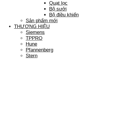
Quạt lọc
Bộ sưởi
Bộ điều khiển
Sản phẩm mới
THƯƠNG HIỆU
Siemens
TPPRO
Hune
Pfannenberg
Stern