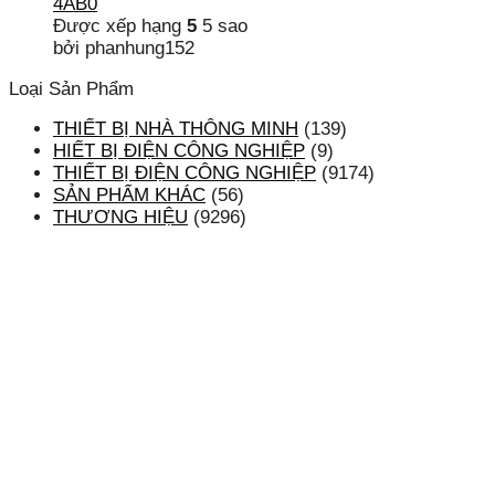
4AB0
Được xếp hạng
5
5 sao
bởi phanhung152
Loại Sản Phẩm
THIẾT BỊ NHÀ THÔNG MINH
(139)
HIẾT BỊ ĐIỆN CÔNG NGHIỆP
(9)
THIẾT BỊ ĐIỆN CÔNG NGHIỆP
(9174)
SẢN PHẨM KHÁC
(56)
THƯƠNG HIỆU
(9296)