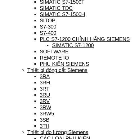
SIMATIC S7-1500T
SIMATIC TDC
SIMATIC S7-1500H
SITOP
S7-300
S7-400
PLC S7-1200 CHÍNH HÃNG SIEMENS
SIMATIC S7-1200
SOFTWARE
REMOTE IO
PHỤ KIỆN SIEMENS
Thiết bị đóng cắt Siemens
3RA
3RH
3RT
3RU
3RV
3RW
3RW5
3SB
3TH
Thiết bị đo lường Siemens
CÁC LOẠI PHỤ KIỆN