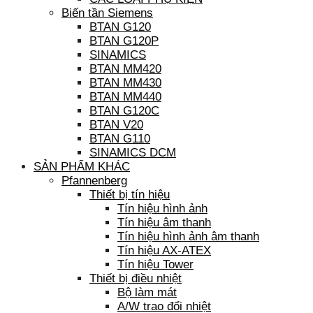
Biến tần Siemens
BTAN G120
BTAN G120P
SINAMICS
BTAN MM420
BTAN MM430
BTAN MM440
BTAN G120C
BTAN V20
BTAN G110
SINAMICS DCM
SẢN PHẨM KHÁC
Pfannenberg
Thiết bị tín hiệu
Tín hiệu hình ảnh
Tín hiệu âm thanh
Tín hiệu hình ảnh âm thanh
Tín hiệu AX-ATEX
Tín hiệu Tower
Thiết bị điều nhiệt
Bộ làm mát
A/W trao đổi nhiệt