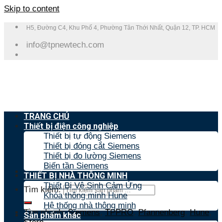
Skip to content
H5, Đường C4, Khu Phố 4, Phường Tân Thới Nhất, Quận 12, TP. HCM
info@tpnewtech.com
TRANG CHỦ
Thiết bị điện công nghiệp
Thiết bị tự động Siemens
Thiết bị đóng cắt Siemens
Thiết bị đo lường Siemens
Biến tần Siemens
THIẾT BỊ NHÀ THÔNG MINH
Thiết Bị Vệ Sinh Cảm Ứng
Tìm kiếm:
Khóa thông minh Hune
Hệ thống nhà thông minh
Tìm nhanh:
Siemens
,
TPPRO
,
Pfannenberg
,
Hune
,
Sản phẩm khác