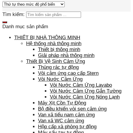
Tìm kiếm:
Danh mục sản phẩm
THIẾT BỊ NHÀ THÔNG MINH
Hệ thống nhà thông minh
Thiết bị thông minh
Giải pháp nhà thông minh
Thiết Bị Vệ Sinh Cảm Ứng
Thùng rác tự động
Vòi cảm ứng cao cấp Stern
Vòi Nước Cảm Ứng
Vòi Nước Cảm Ứng Lavabo
Vòi Nước Cảm Ứng Gắn Tường
Vòi Nước Cảm Ứng Nóng Lạnh
Máy Xịt Cồn Tự Động
Bộ điều khiển vòi sen cảm ứng
Van xả tiểu nam cảm ứng
Van xả WC cảm ứng
Hộp cấp xà phòng tự động
Máy sấy tay tự động