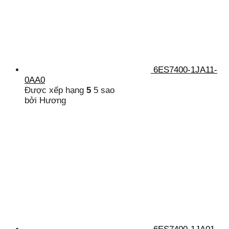
6ES7400-1JA11-
0AA0
Được xếp hạng
5
5 sao
bởi Hương