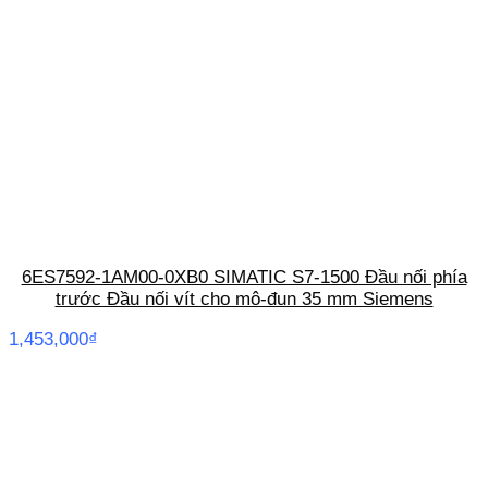
6ES7592-1AM00-0XB0 SIMATIC S7-1500 Đầu nối phía
trước Đầu nối vít cho mô-đun 35 mm Siemens
1,453,000
₫