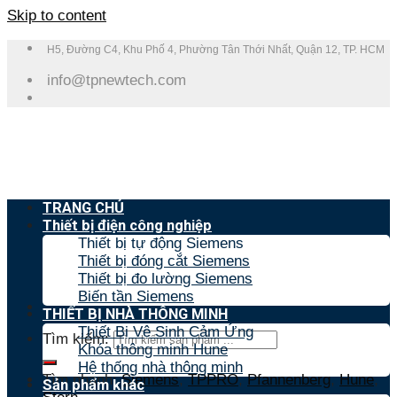
Skip to content
H5, Đường C4, Khu Phố 4, Phường Tân Thới Nhất, Quận 12, TP. HCM
info@tpnewtech.com
TRANG CHỦ
Thiết bị điện công nghiệp
Thiết bị tự động Siemens
Thiết bị đóng cắt Siemens
Thiết bị đo lường Siemens
Biến tần Siemens
THIẾT BỊ NHÀ THÔNG MINH
Thiết Bị Vệ Sinh Cảm Ứng
Tìm kiếm:
Khóa thông minh Hune
Hệ thống nhà thông minh
Tìm nhanh:
Siemens
,
TPPRO
,
Pfannenberg
,
Hune
,
Sản phẩm khác