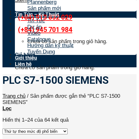
Stern
Pfannenberg
Sản phẩm mới
Tin Tức – Kỹ Thuật
(+84) 913 832 029
Tin Tức
Dự án
(+84) 945 701 984
Video
Catalogue
Chưa có sản phẩm trong giỏ hàng.
Hướng dẫn kỹ thuật
Tuyển Dụng
Giỏ hàng
Giới thiệu
Liên hệ
Chưa có sản phẩm trong giỏ hàng.
PLC S7-1500 SIEMENS
Trang chủ
/
Sản phẩm được gắn thẻ “PLC S7-1500
SIEMENS”
Lọc
Hiển thị 1–24 của 64 kết quả