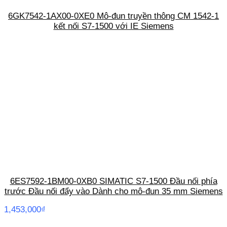
6GK7542-1AX00-0XE0 Mô-đun truyền thông CM 1542-1
kết nối S7-1500 với IE Siemens
6ES7592-1BM00-0XB0 SIMATIC S7-1500 Đầu nối phía
trước Đầu nối đẩy vào Dành cho mô-đun 35 mm Siemens
1,453,000
₫