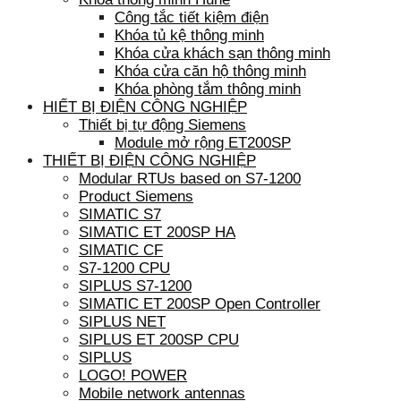
Công tắc tiết kiệm điện
Khóa tủ kệ thông minh
Khóa cửa khách sạn thông minh
Khóa cửa căn hộ thông minh
Khóa phòng tắm thông minh
HIẾT BỊ ĐIỆN CÔNG NGHIỆP
Thiết bị tự động Siemens
Module mở rộng ET200SP
THIẾT BỊ ĐIỆN CÔNG NGHIỆP
Modular RTUs based on S7-1200
Product Siemens
SIMATIC S7
SIMATIC ET 200SP HA
SIMATIC CF
S7-1200 CPU
SIPLUS S7-1200
SIMATIC ET 200SP Open Controller
SIPLUS NET
SIPLUS ET 200SP CPU
SIPLUS
LOGO! POWER
Mobile network antennas