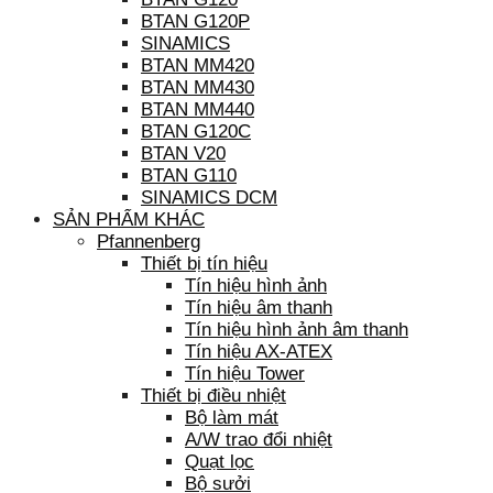
BTAN G120P
SINAMICS
BTAN MM420
BTAN MM430
BTAN MM440
BTAN G120C
BTAN V20
BTAN G110
SINAMICS DCM
SẢN PHẨM KHÁC
Pfannenberg
Thiết bị tín hiệu
Tín hiệu hình ảnh
Tín hiệu âm thanh
Tín hiệu hình ảnh âm thanh
Tín hiệu AX-ATEX
Tín hiệu Tower
Thiết bị điều nhiệt
Bộ làm mát
A/W trao đổi nhiệt
Quạt lọc
Bộ sưởi