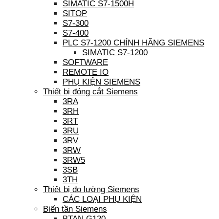
SIMATIC S7-1500H
SITOP
S7-300
S7-400
PLC S7-1200 CHÍNH HÃNG SIEMENS
SIMATIC S7-1200
SOFTWARE
REMOTE IO
PHỤ KIỆN SIEMENS
Thiết bị đóng cắt Siemens
3RA
3RH
3RT
3RU
3RV
3RW
3RW5
3SB
3TH
Thiết bị đo lường Siemens
CÁC LOẠI PHỤ KIỆN
Biến tần Siemens
BTAN G120