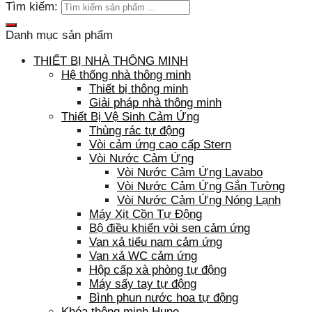
Tìm kiếm:
Danh mục sản phẩm
THIẾT BỊ NHÀ THÔNG MINH
Hệ thống nhà thông minh
Thiết bị thông minh
Giải pháp nhà thông minh
Thiết Bị Vệ Sinh Cảm Ứng
Thùng rác tự động
Vòi cảm ứng cao cấp Stern
Vòi Nước Cảm Ứng
Vòi Nước Cảm Ứng Lavabo
Vòi Nước Cảm Ứng Gắn Tường
Vòi Nước Cảm Ứng Nóng Lạnh
Máy Xịt Cồn Tự Động
Bộ điều khiển vòi sen cảm ứng
Van xả tiểu nam cảm ứng
Van xả WC cảm ứng
Hộp cấp xà phòng tự động
Máy sấy tay tự động
Bình phun nước hoa tự động
Khóa thông minh Hune