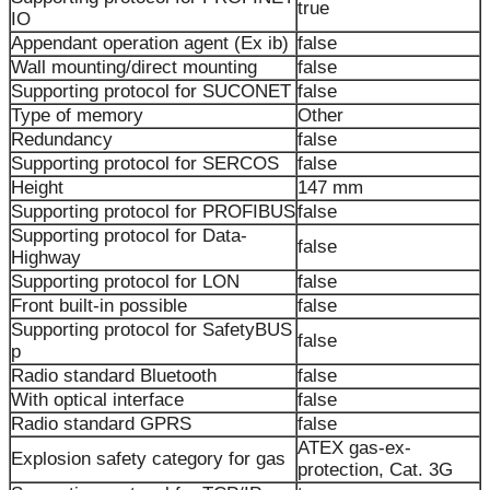
true
IO
Appendant operation agent (Ex ib)
false
Wall mounting/direct mounting
false
Supporting protocol for SUCONET
false
Type of memory
Other
Redundancy
false
Supporting protocol for SERCOS
false
Height
147 mm
Supporting protocol for PROFIBUS
false
Supporting protocol for Data-
false
Highway
Supporting protocol for LON
false
Front built-in possible
false
Supporting protocol for SafetyBUS
false
p
Radio standard Bluetooth
false
With optical interface
false
Radio standard GPRS
false
ATEX gas-ex-
Explosion safety category for gas
protection, Cat. 3G