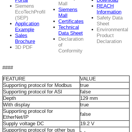
Portal
Download
Mall
Siemens
REACH
Siemens
EcoTechProfil
Information
Mall
(SEP)
Safety Data
Certificates
Application
Sheet
Technical
Example
Environmental
Data Sheet
Sales
Product
Declaration
Brochure
Declaration
of
3D PDF
Conformity
####
FEATURE
VALUE
Supporting protocol for Modbus
true
Supporting protocol for ASI
false
Depth
129 mm
With display
true
Supporting protocol for
false
EtherNet/IP
Supply voltage DC
19.2 V
Supporting protocol for other bus