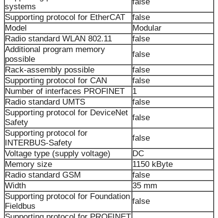
false
systems
Supporting protocol for EtherCAT
false
Model
Modular
Radio standard WLAN 802.11
false
Additional program memory
false
possible
Rack-assembly possible
false
Supporting protocol for CAN
false
Number of interfaces PROFINET
1
Radio standard UMTS
false
Supporting protocol for DeviceNet
false
Safety
Supporting protocol for
false
INTERBUS-Safety
Voltage type (supply voltage)
DC
Memory size
1150 kByte
Radio standard GSM
false
Width
35 mm
Supporting protocol for Foundation
false
Fieldbus
Supporting protocol for PROFINET