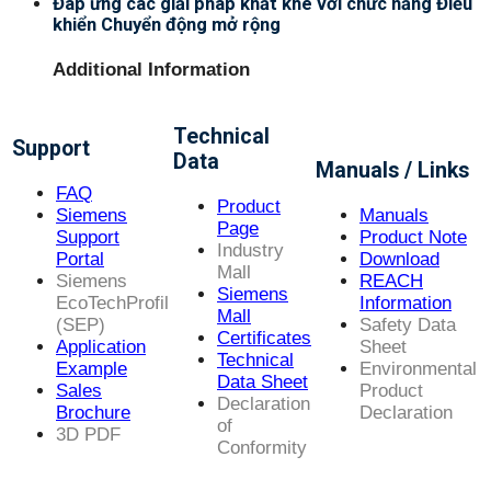
Đáp ứng các giải pháp khắt khe với chức năng Điều
khiển Chuyển động mở rộng
Additional Information
Technical
Support
Data
Manuals / Links
FAQ
Product
Siemens
Manuals
Page
Support
Product Note
Industry
Portal
Download
Mall
Siemens
REACH
Siemens
EcoTechProfil
Information
Mall
(SEP)
Safety Data
Certificates
Application
Sheet
Technical
Example
Environmental
Data Sheet
Sales
Product
Declaration
Brochure
Declaration
of
3D PDF
Conformity