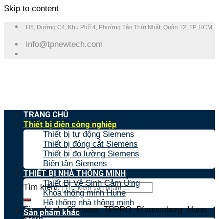
Skip to content
H5, Đường C4, Khu Phố 4, Phường Tân Thới Nhất, Quận 12, TP. HCM
info@tpnewtech.com
TRANG CHỦ
Thiết bị điện công nghiệp
Thiết bị tự động Siemens
Thiết bị đóng cắt Siemens
Thiết bị đo lường Siemens
Biến tần Siemens
THIẾT BỊ NHÀ THÔNG MINH
Thiết Bị Vệ Sinh Cảm Ứng
Tìm kiếm:
Khóa thông minh Hune
Hệ thống nhà thông minh
Tìm nhanh:
Siemens
,
TPPRO
,
Pfannenberg
,
Hune
,
Sản phẩm khác