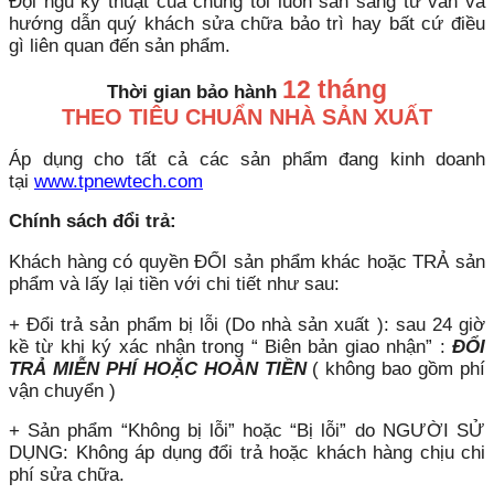
Đội ngũ kỹ thuật của chúng tôi luôn sẵn sàng tư vấn và
hướng dẫn quý khách sửa chữa bảo trì hay bất cứ điều
gì liên quan đến sản phẩm.
12 tháng
Thời gian bảo hành
THEO TIÊU CHUẨN NHÀ SẢN XUẤT
Áp dụng cho tất cả các sản phẩm đang kinh doanh
tại
www.tpnewtech.com
Chính sách đổi trả:
Khách hàng có quyền ĐỔI sản phẩm khác hoặc TRẢ sản
phẩm và lấy lại tiền với chi tiết như sau:
+ Đổi trả sản phẩm bị lỗi (Do nhà sản xuất ): sau 24 giờ
kề từ khi ký xác nhận trong “ Biên bản giao nhận” :
ĐỔI
TRẢ MIỄN PHÍ HOẶC HOÀN TIỀN
( không bao gồm phí
vận chuyển )
+ Sản phẩm “Không bị lỗi” hoặc “Bị lỗi” do NGƯỜI SỬ
DỤNG: Không áp dụng đổi trả hoặc khách hàng chịu chi
phí sửa chữa.