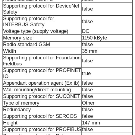
Supporting protocol for DeviceNet
false
Safety
Supporting protocol for
false
INTERBUS-Safety
Voltage type (supply voltage)
DC
Memory size
1150 kByte
Radio standard GSM
false
Width
35 mm
Supporting protocol for Foundation
false
Fieldbus
Supporting protocol for PROFINET
true
IO
Appendant operation agent (Ex ib)
false
Wall mounting/direct mounting
false
Supporting protocol for SUCONET
false
Type of memory
Other
Redundancy
false
Supporting protocol for SERCOS
false
Height
147 mm
Supporting protocol for PROFIBUS
false