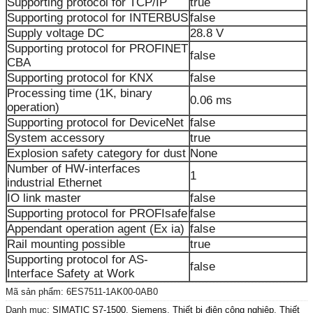
Supporting protocol for TCP/IP
true
Supporting protocol for INTERBUS
false
Supply voltage DC
28.8 V
Supporting protocol for PROFINET
false
CBA
Supporting protocol for KNX
false
Processing time (1K, binary
0.06 ms
operation)
Supporting protocol for DeviceNet
false
System accessory
true
Explosion safety category for dust
None
Number of HW-interfaces
1
industrial Ethernet
IO link master
false
Supporting protocol for PROFIsafe
false
Appendant operation agent (Ex ia)
false
Rail mounting possible
true
Supporting protocol for AS-
false
Interface Safety at Work
Mã sản phẩm:
6ES7511-1AK00-0AB0
Danh mục:
SIMATIC S7-1500
,
Siemens
,
Thiết bị điện công nghiệp
,
Thiết