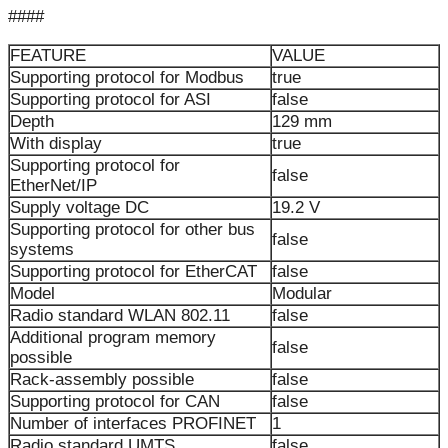
####
FEATURE
VALUE
Supporting protocol for Modbus
true
Supporting protocol for ASI
false
Depth
129 mm
With display
true
Supporting protocol for
false
EtherNet/IP
Supply voltage DC
19.2 V
Supporting protocol for other bus
false
systems
Supporting protocol for EtherCAT
false
Model
Modular
Radio standard WLAN 802.11
false
Additional program memory
false
possible
Rack-assembly possible
false
Supporting protocol for CAN
false
Number of interfaces PROFINET
1
Radio standard UMTS
false