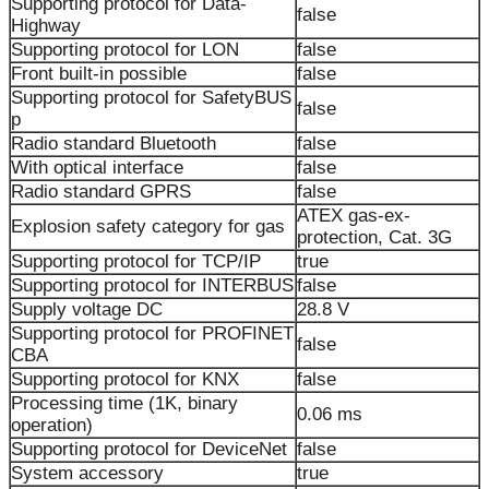
Supporting protocol for Data-
false
Highway
Supporting protocol for LON
false
Front built-in possible
false
Supporting protocol for SafetyBUS
false
p
Radio standard Bluetooth
false
With optical interface
false
Radio standard GPRS
false
ATEX gas-ex-
Explosion safety category for gas
protection, Cat. 3G
Supporting protocol for TCP/IP
true
Supporting protocol for INTERBUS
false
Supply voltage DC
28.8 V
Supporting protocol for PROFINET
false
CBA
Supporting protocol for KNX
false
Processing time (1K, binary
0.06 ms
operation)
Supporting protocol for DeviceNet
false
System accessory
true