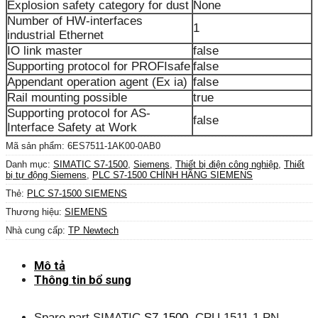
Explosion safety category for dust
None
Number of HW-interfaces
1
industrial Ethernet
IO link master
false
Supporting protocol for PROFIsafe
false
Appendant operation agent (Ex ia)
false
Rail mounting possible
true
Supporting protocol for AS-
false
Interface Safety at Work
Mã sản phẩm:
6ES7511-1AK00-0AB0
Danh mục:
SIMATIC S7-1500
,
Siemens
,
Thiết bị điện công nghiệp
,
Thiết
bị tự động Siemens
,
PLC S7-1500 CHÍNH HÃNG SIEMENS
Thẻ:
PLC S7-1500 SIEMENS
Thương hiệu:
SIEMENS
Nhà cung cấp:
TP Newtech
Mô tả
Thông tin bổ sung
Spare part SIMATIC
S7-1500
, CPU 1511-1 PN