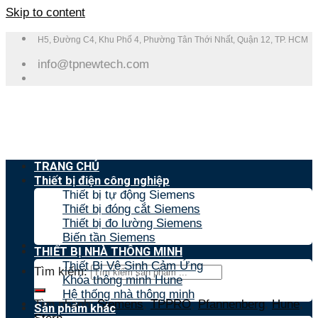
Skip to content
H5, Đường C4, Khu Phố 4, Phường Tân Thới Nhất, Quận 12, TP. HCM
info@tpnewtech.com
TRANG CHỦ
Thiết bị điện công nghiệp
Thiết bị tự động Siemens
Thiết bị đóng cắt Siemens
Thiết bị đo lường Siemens
Biến tần Siemens
THIẾT BỊ NHÀ THÔNG MINH
Thiết Bị Vệ Sinh Cảm Ứng
Tìm kiếm:
Khóa thông minh Hune
Hệ thống nhà thông minh
Tìm nhanh:
Siemens
,
TPPRO
,
Pfannenberg
,
Hune
,
Sản phẩm khác