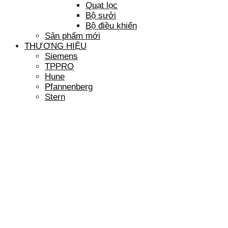
Quạt lọc
Bộ sưởi
Bộ điều khiển
Sản phẩm mới
THƯƠNG HIỆU
Siemens
TPPRO
Hune
Pfannenberg
Stern