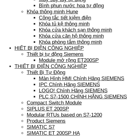
Bình phun nước hoa tự động
Khóa thông minh Hune
Công tắc tiết kiệm điện
Khóa tủ kệ thông minh
Khóa cửa khách sạn thông minh
Khóa cửa căn hộ thông minh
Khóa phòng tắm thông minh
HIẾT BỊ ĐIỆN CÔNG NGHIỆP
Thiết bị tự động Siemens
Module mở rộng ET200SP
THIẾT BỊ ĐIỆN CÔNG NGHIỆP
Thiết Bị Tự Động
Màn Hình HMI Chính Hãng SIEMENS
IPC Chính Hãng SIEMENS
LOGO! Chính Hãng SIEMENS
PLC S7-1500 CHÍNH HÃNG SIEMENS
Compact Switch Module
SIPLUS ET 200SP
Modular RTUs based on S7-1200
Product Siemens
SIMATIC S7
SIMATIC ET 200SP HA