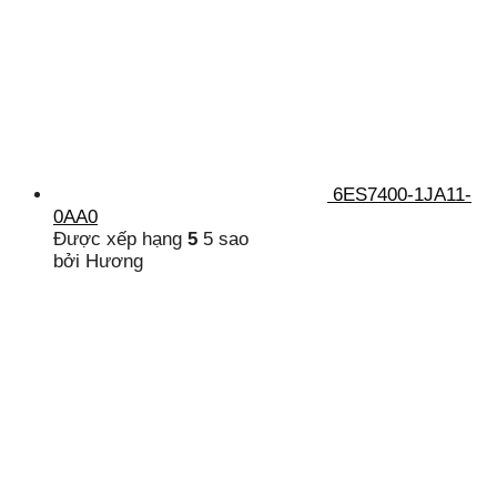
6ES7400-1JA11-
0AA0
Được xếp hạng
5
5 sao
bởi Hương