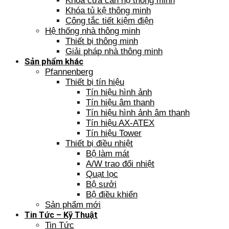
Khóa cửa căn hộ thông minh
Khóa tủ kệ thông minh
Công tắc tiết kiệm điện
Hệ thống nhà thông minh
Thiết bị thông minh
Giải pháp nhà thông minh
Sản phẩm khác
Pfannenberg
Thiết bị tín hiệu
Tín hiệu hình ảnh
Tín hiệu âm thanh
Tín hiệu hình ảnh âm thanh
Tín hiệu AX-ATEX
Tín hiệu Tower
Thiết bị điều nhiệt
Bộ làm mát
A/W trao đổi nhiệt
Quạt lọc
Bộ sưởi
Bộ điều khiển
Sản phẩm mới
Tin Tức – Kỹ Thuật
Tin Tức