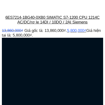
6ES7214-1BG40-0XB0 SIMATIC S7-1200 CPU 1214C
AC/DC/rơ le 14DI / 10DQ / 2AI Siemens
13,860,000
₫
Giá gốc là: 13,860,000₫.
5,800,000
₫
Giá hiện
tại là: 5,800,000₫.