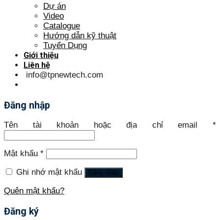
Dự án
Video
Catalogue
Hướng dẫn kỹ thuật
Tuyển Dụng
Giới thiệu
Liên hệ
info@tpnewtech.com
Đăng nhập
Tên tài khoản hoặc địa chỉ email
*
Mật khẩu
*
Ghi nhớ mật khẩu
Đăng nhập
Quên mật khẩu?
Đăng ký