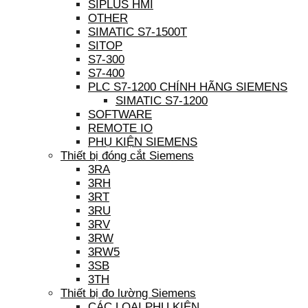
SIPLUS HMI
OTHER
SIMATIC S7-1500T
SITOP
S7-300
S7-400
PLC S7-1200 CHÍNH HÃNG SIEMENS
SIMATIC S7-1200
SOFTWARE
REMOTE IO
PHỤ KIỆN SIEMENS
Thiết bị đóng cắt Siemens
3RA
3RH
3RT
3RU
3RV
3RW
3RW5
3SB
3TH
Thiết bị đo lường Siemens
CÁC LOẠI PHỤ KIỆN