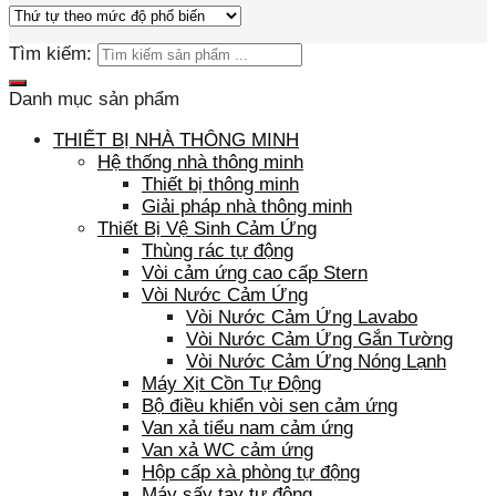
Tìm kiếm:
Danh mục sản phẩm
THIẾT BỊ NHÀ THÔNG MINH
Hệ thống nhà thông minh
Thiết bị thông minh
Giải pháp nhà thông minh
Thiết Bị Vệ Sinh Cảm Ứng
Thùng rác tự động
Vòi cảm ứng cao cấp Stern
Vòi Nước Cảm Ứng
Vòi Nước Cảm Ứng Lavabo
Vòi Nước Cảm Ứng Gắn Tường
Vòi Nước Cảm Ứng Nóng Lạnh
Máy Xịt Cồn Tự Động
Bộ điều khiển vòi sen cảm ứng
Van xả tiểu nam cảm ứng
Van xả WC cảm ứng
Hộp cấp xà phòng tự động
Máy sấy tay tự động