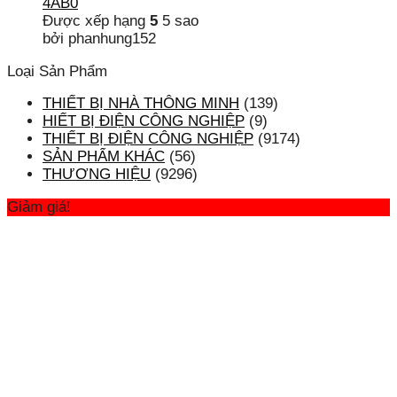
4AB0
Được xếp hạng
5
5 sao
bởi phanhung152
Loại Sản Phẩm
THIẾT BỊ NHÀ THÔNG MINH
(139)
HIẾT BỊ ĐIỆN CÔNG NGHIỆP
(9)
THIẾT BỊ ĐIỆN CÔNG NGHIỆP
(9174)
SẢN PHẨM KHÁC
(56)
THƯƠNG HIỆU
(9296)
Giảm giá!