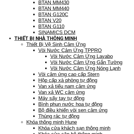
BTAN MM430
BTAN MM440
BTAN G120C
BTAN V20
BTAN G110
SINAMICS DCM
THIẾT BỊ NHÀ THÔNG MINH
Thiết Bị Vệ Sinh Cảm Ứng
Vòi Nước Cảm Ứng TPPRO
Vòi Nước Cảm Ứng Lavabo
Vòi Nước Cảm Ứng Gắn Tường
Vòi Nước Cảm Ứng Nóng Lạnh
Vòi cảm ứng cao cấp Stern
Hộp cấp xà phòng tự động
Van xả tiểu nam cảm ứng
Van xả WC cảm ứng
Máy sấy tay tự động
Bình phun nước hoa tự động
Bộ điều khiển vòi sen cảm ứng
Thùng rác tự động
Khóa thông minh Hune
Khóa cửa khách sạn thông minh