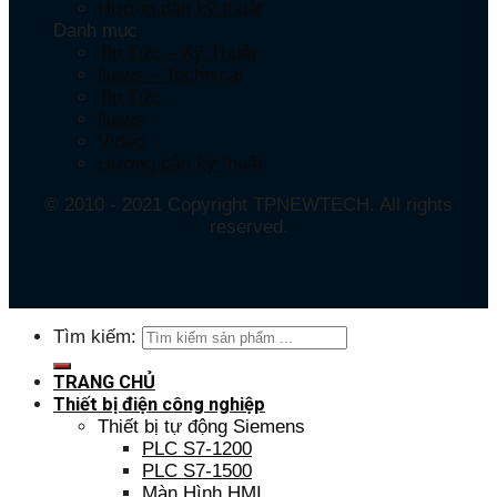
Hướng dẫn kỹ thuật
Danh mục
Tin Tức – Kỹ Thuật
News – Technical
Tin Tức
News
Video
Hướng dẫn kỹ thuật
© 2010 - 2021 Copyright TPNEWTECH. All rights
reserved.
Tìm kiếm:
TRANG CHỦ
Thiết bị điện công nghiệp
Thiết bị tự động Siemens
PLC S7-1200
PLC S7-1500
Màn Hình HMI