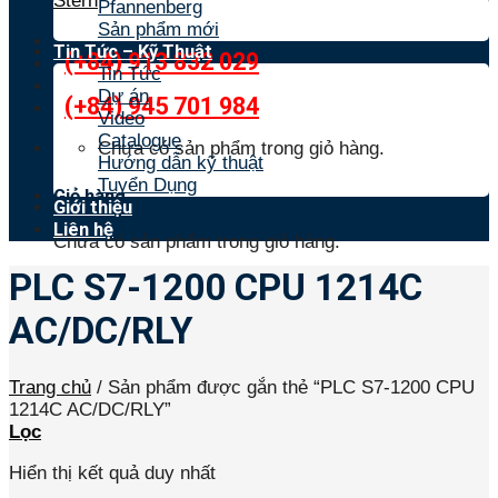
Stern
Pfannenberg
Sản phẩm mới
Tin Tức – Kỹ Thuật
(+84) 913 832 029
Tin Tức
Dự án
(+84) 945 701 984
Video
Catalogue
Chưa có sản phẩm trong giỏ hàng.
Hướng dẫn kỹ thuật
Tuyển Dụng
Giỏ hàng
Giới thiệu
Liên hệ
Chưa có sản phẩm trong giỏ hàng.
PLC S7-1200 CPU 1214C
AC/DC/RLY
Trang chủ
/
Sản phẩm được gắn thẻ “PLC S7-1200 CPU
1214C AC/DC/RLY”
Lọc
Hiển thị kết quả duy nhất