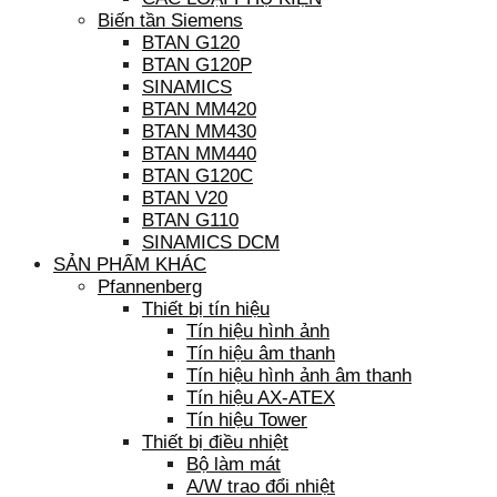
Biến tần Siemens
BTAN G120
BTAN G120P
SINAMICS
BTAN MM420
BTAN MM430
BTAN MM440
BTAN G120C
BTAN V20
BTAN G110
SINAMICS DCM
SẢN PHẨM KHÁC
Pfannenberg
Thiết bị tín hiệu
Tín hiệu hình ảnh
Tín hiệu âm thanh
Tín hiệu hình ảnh âm thanh
Tín hiệu AX-ATEX
Tín hiệu Tower
Thiết bị điều nhiệt
Bộ làm mát
A/W trao đổi nhiệt