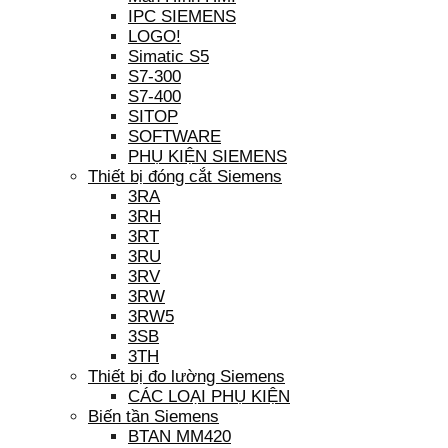
IPC SIEMENS
LOGO!
Simatic S5
S7-300
S7-400
SITOP
SOFTWARE
PHỤ KIỆN SIEMENS
Thiết bị đóng cắt Siemens
3RA
3RH
3RT
3RU
3RV
3RW
3RW5
3SB
3TH
Thiết bị đo lường Siemens
CÁC LOẠI PHỤ KIỆN
Biến tần Siemens
BTAN MM420