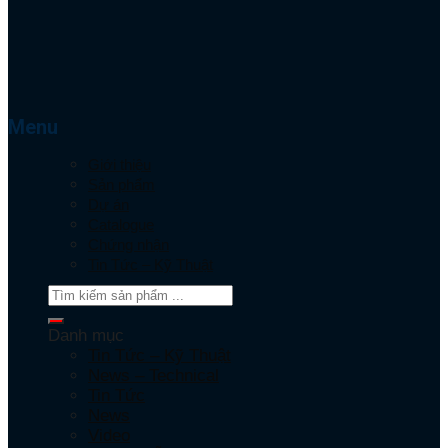
Menu
Giới thiệu
Sản phẩm
Dự án
Catalogue
Chứng nhận
Tin Tức – Kỹ Thuật
Danh mục
Tin Tức – Kỹ Thuật
News – Technical
Tin Tức
News
Video