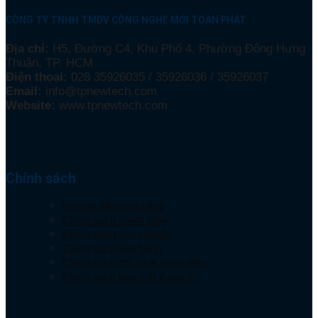
CÔNG TY TNHH TMDV CÔNG NGHỆ MỚI TOÀN PHÁT
Địa chỉ:
H5, Đường C4, Khu Phố 4, Phường Đông Hưng
Thuận, TP. HCM
Điện thoại:
028 35926035 / 35926036 / 35926037
Email:
info@tpnewtech.com
Website:
www.tpnewtech.com
Chính sách
Hướng dẫn mua hàng
Chính sách thanh toán
Chính sách vận chuyển
Chính sách bảo hành
Chính sách đổi trả & Hoàn tiền
Chính sách bảo mật thông tin