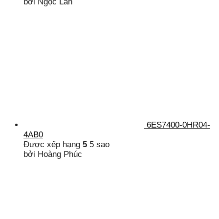
bởi Ngọc Lan
6ES7400-0HR04-
4AB0
Được xếp hạng
5
5 sao
bởi Hoàng Phúc