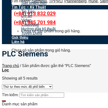
Tìm nhanh:
Siemens
,
TPPRO
,
Pfannenberg
,
Hune
,
Ster
Sản phẩm mới
Tin Tức – Kỹ Thuật
Tin Tức
(+84) 913 832 029
Dự án
Video
(+84) 945 701 984
Catalogue
Hướng dẫn kỹ thuật
Chưa có sản phẩm trong giỏ hàng.
Tuyển Dụng
Giới thiệu
Giỏ hàng
Liên hệ
Chưa có sản phẩm trong giỏ hàng.
PLC Siemens
Trang chủ
/
Sản phẩm được gắn thẻ “PLC Siemens”
Lọc
Showing all 5 results
Tìm kiếm:
Danh mục sản phẩm