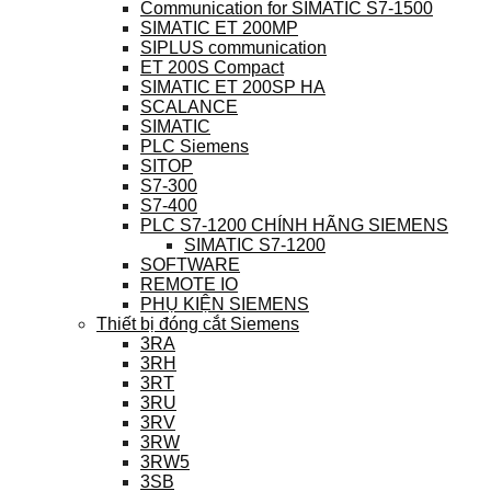
Communication for SIMATIC S7-1500
SIMATIC ET 200MP
SIPLUS communication
ET 200S Compact
SIMATIC ET 200SP HA
SCALANCE
SIMATIC
PLC Siemens
SITOP
S7-300
S7-400
PLC S7-1200 CHÍNH HÃNG SIEMENS
SIMATIC S7-1200
SOFTWARE
REMOTE IO
PHỤ KIỆN SIEMENS
Thiết bị đóng cắt Siemens
3RA
3RH
3RT
3RU
3RV
3RW
3RW5
3SB