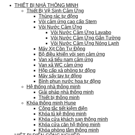
THIẾT BỊ NHÀ THÔNG MINH
Thiết Bị Vệ Sinh Cảm Ứng
Thùng rác tự động
Vòi cảm ứng cao cấp Stern
Vòi Nước Cảm Ứng
Vòi Nước Cảm Ứng Lavabo
Vòi Nước Cảm Ứng Gắn Tường
Vòi Nước Cảm Ứng Nóng Lạnh
Máy Xịt Cồn Tự Động
Bộ điều khiển vòi sen cảm ứng
Van xả tiểu nam cảm ứng
Van xả WC cảm ứng
Hộp cấp xà phòng tự động
Máy sấy tay tự động
Bình phun nước hoa tự động
Hệ thống nhà thông minh
Giải pháp nhà thông minh
Thiết bị thông minh
Khóa thông minh Hune
Công tắc tiết kiệm điện
Khóa tủ kệ thông minh
Khóa cửa khách sạn thông minh
Khóa cửa căn hộ thông minh
Khóa phòng tắm thông minh