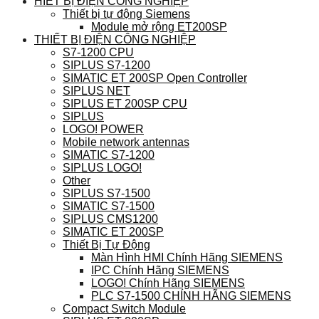
HIẾT BỊ ĐIỆN CÔNG NGHIỆP
Thiết bị tự động Siemens
Module mở rộng ET200SP
THIẾT BỊ ĐIỆN CÔNG NGHIỆP
S7-1200 CPU
SIPLUS S7-1200
SIMATIC ET 200SP Open Controller
SIPLUS NET
SIPLUS ET 200SP CPU
SIPLUS
LOGO! POWER
Mobile network antennas
SIMATIC S7-1200
SIPLUS LOGO!
Other
SIPLUS S7-1500
SIMATIC S7-1500
SIPLUS CMS1200
SIMATIC ET 200SP
Thiết Bị Tự Động
Màn Hình HMI Chính Hãng SIEMENS
IPC Chính Hãng SIEMENS
LOGO! Chính Hãng SIEMENS
PLC S7-1500 CHÍNH HÃNG SIEMENS
Compact Switch Module