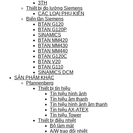
3TH
Thiết bị đo lường Siemens
CÁC LOẠI PHỤ KIỆN
Biến tần Siemens
BTAN G120
BTAN G120P
SINAMICS
BTAN MM420
BTAN MM430
BTAN MM440
BTAN G120C
BTAN V20
BTAN G110
SINAMICS DCM
SẢN PHẨM KHÁC
Pfannenberg
Thiết bị tín hiệu
Tín hiệu hình ảnh
Tín hiệu âm thanh
Tín hiệu hình ảnh âm thanh
Tín hiệu AX-ATEX
Tín hiệu Tower
Thiết bị điều nhiệt
Bộ làm mát
A/W trao đổi nhiệt