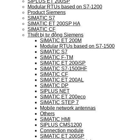
SIPLUS ET 200SP
Modular RTUs based on S7-1200
Product Siemens
SIMATIC S7
SIMATIC ET 200SP HA
SIMATIC CF
Thiết bị tự động Siemens
SIMATIC ET 200M
Modular RTUs based on S7-1500
SIMATIC S7
SIMATIC F-TM
SIMATIC ET 200iSP
SIMATIC S7-1500HF
SIMATIC CF
SIMATIC ET 200AL
SIMATIC DP
SIPLUS NET
SIMATIC ET 200eco
SIMATIC STEP 7
Mobile network antennas
Others
SIMATIC HMI
SIPLUS CMS1200
Connection module
SIMATIC ET 200SP