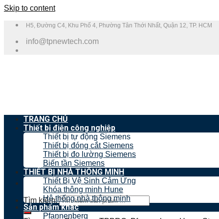
Skip to content
H5, Đường C4, Khu Phố 4, Phường Tân Thới Nhất, Quận 12, TP. HCM
info@tpnewtech.com
TRANG CHỦ
Thiết bị điện công nghiệp
Thiết bị tự động Siemens
Thiết bị đóng cắt Siemens
Thiết bị đo lường Siemens
Biến tần Siemens
THIẾT BỊ NHÀ THÔNG MINH
Thiết Bị Vệ Sinh Cảm Ứng
Khóa thông minh Hune
Hệ thống nhà thông minh
Tìm kiếm:
Sản phẩm khác
Pfannenberg