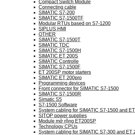
Compact Switch Module
Connecting cable
SIMATIC S7-200
SIMATIC S7-1500TF
Modular RTUs based on S7-1200
SIPLUS HMI
OTHER
SIMATIC S7-1500T
SIMATIC TDC
SIMATIC S7-1500H
SIMATIC ET 200S
SIMATIC Controlle
SIMATIC S7-1500F
ET 200SP motor starters
SIMATIC ET 200pro
Programming devices
Front connector for SIMATIC S7-1500
SIMATIC S7-1500R
Simatic S5
S7-1500 Software
System cabling for SIMATIC S7-1500 and E
SITOP power supplies
Module mở rộng ET200SP
Technology CPUs
System cabling for SIMATIC S7-300 and ET