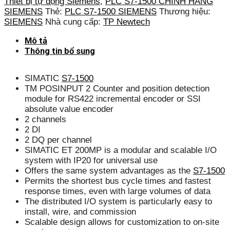
Thiết bị tự động Siemens
,
PLC S7-1500 CHÍNH HÃNG
SIEMENS
Thẻ:
PLC S7-1500 SIEMENS
Thương hiệu:
SIEMENS
Nhà cung cấp:
TP Newtech
Mô tả
Thông tin bổ sung
SIMATIC
S7-1500
TM POSINPUT 2 Counter and position detection
module for RS422 incremental encoder or SSI
absolute value encoder
2 channels
2 DI
2 DQ per channel
SIMATIC ET 200MP is a modular and scalable I/O
system with IP20 for universal use
Offers the same system advantages as the
S7-1500
Permits the shortest bus cycle times and fastest
response times, even with large volumes of data
The distributed I/O system is particularly easy to
install, wire, and commission
Scalable design allows for customization to on-site