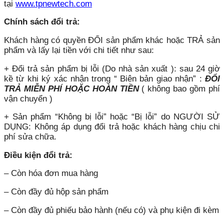
tại
www.tpnewtech.com
Chính sách đổi trả:
Khách hàng có quyền ĐỔI sản phẩm khác hoặc TRẢ sản
phẩm và lấy lại tiền với chi tiết như sau:
+ Đổi trả sản phẩm bị lỗi (Do nhà sản xuất ): sau 24 giờ
kề từ khi ký xác nhận trong “ Biên bản giao nhận” :
ĐỔI
TRẢ MIỄN PHÍ HOẶC HOÀN TIỀN
( không bao gồm phí
vận chuyển )
+ Sản phẩm “Không bị lỗi” hoặc “Bị lỗi” do NGƯỜI SỬ
DỤNG: Không áp dụng đổi trả hoặc khách hàng chịu chi
phí sửa chữa.
Điều kiện đổi trả:
– Còn hóa đơn mua hàng
– Còn đầy đủ hộp sản phẩm
– Còn đầy đủ phiếu bảo hành (nếu có) và phụ kiện đi kèm