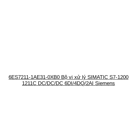
6ES7211-1AE31-0XB0 Bộ vi xử lý SIMATIC S7-1200
1211C DC/DC/DC 6DI/4DQ/2AI Siemens