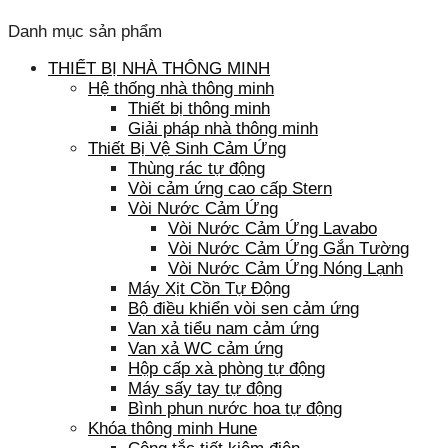
Danh mục sản phẩm
THIẾT BỊ NHÀ THÔNG MINH
Hệ thống nhà thông minh
Thiết bị thông minh
Giải pháp nhà thông minh
Thiết Bị Vệ Sinh Cảm Ứng
Thùng rác tự động
Vòi cảm ứng cao cấp Stern
Vòi Nước Cảm Ứng
Vòi Nước Cảm Ứng Lavabo
Vòi Nước Cảm Ứng Gắn Tường
Vòi Nước Cảm Ứng Nóng Lạnh
Máy Xịt Cồn Tự Động
Bộ điều khiển vòi sen cảm ứng
Van xả tiểu nam cảm ứng
Van xả WC cảm ứng
Hộp cấp xà phòng tự động
Máy sấy tay tự động
Bình phun nước hoa tự động
Khóa thông minh Hune