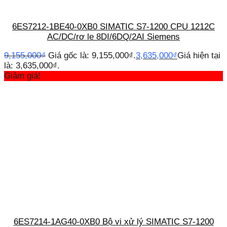
6ES7212-1BE40-0XB0 SIMATIC S7-1200 CPU 1212C
AC/DC/rơ le 8DI/6DQ/2AI Siemens
9,155,000
₫
Giá gốc là: 9,155,000₫.
3,635,000
₫
Giá hiện tại
là: 3,635,000₫.
Giảm giá!
6ES7214-1AG40-0XB0 Bộ vi xử lý SIMATIC S7-1200