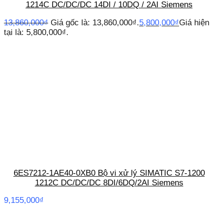
1214C DC/DC/DC 14DI / 10DQ / 2AI Siemens
13,860,000
₫
Giá gốc là: 13,860,000₫.
5,800,000
₫
Giá hiện
tại là: 5,800,000₫.
6ES7212-1AE40-0XB0 Bộ vi xử lý SIMATIC S7-1200
1212C DC/DC/DC 8DI/6DQ/2AI Siemens
9,155,000
₫