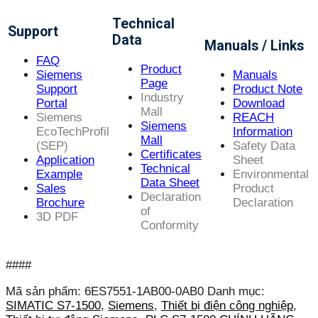
Technical
Support
Data
Manuals / Links
FAQ
Product
Siemens
Manuals
Page
Support
Product Note
Industry
Portal
Download
Mall
Siemens
REACH
Siemens
EcoTechProfil
Information
Mall
(SEP)
Safety Data
Certificates
Application
Sheet
Technical
Example
Environmental
Data Sheet
Sales
Product
Declaration
Brochure
Declaration
of
3D PDF
Conformity
####
Mã sản phẩm:
6ES7551-1AB00-0AB0
Danh mục:
SIMATIC S7-1500
,
Siemens
,
Thiết bị điện công nghiệp
,