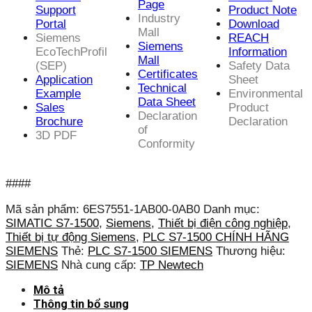
Page
Support
Product Note
Industry
Portal
Download
Mall
Siemens
REACH
Siemens
EcoTechProfil
Information
Mall
(SEP)
Safety Data
Certificates
Application
Sheet
Technical
Example
Environmental
Data Sheet
Sales
Product
Declaration
Brochure
Declaration
of
3D PDF
Conformity
####
Mã sản phẩm:
6ES7551-1AB00-0AB0
Danh mục:
SIMATIC S7-1500
,
Siemens
,
Thiết bị điện công nghiệp
,
Thiết bị tự động Siemens
,
PLC S7-1500 CHÍNH HÃNG
SIEMENS
Thẻ:
PLC S7-1500 SIEMENS
Thương hiệu:
SIEMENS
Nhà cung cấp:
TP Newtech
Mô tả
Thông tin bổ sung