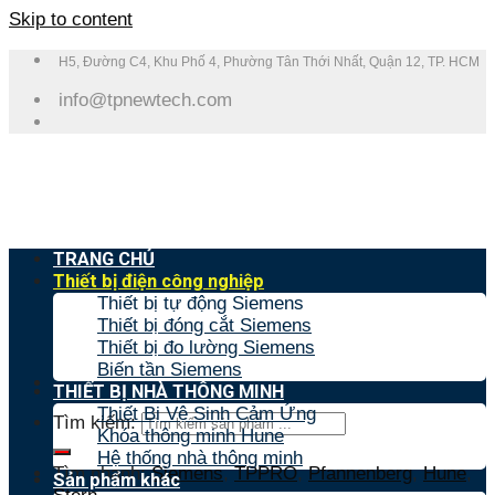
Skip to content
H5, Đường C4, Khu Phố 4, Phường Tân Thới Nhất, Quận 12, TP. HCM
info@tpnewtech.com
TRANG CHỦ
Thiết bị điện công nghiệp
Thiết bị tự động Siemens
Thiết bị đóng cắt Siemens
Thiết bị đo lường Siemens
Biến tần Siemens
THIẾT BỊ NHÀ THÔNG MINH
Thiết Bị Vệ Sinh Cảm Ứng
Tìm kiếm:
Khóa thông minh Hune
Hệ thống nhà thông minh
Tìm nhanh:
Siemens
,
TPPRO
,
Pfannenberg
,
Hune
,
Sản phẩm khác