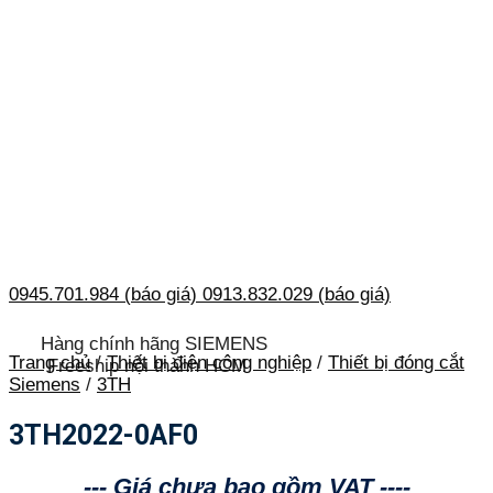
0945.701.984 (báo giá)
0913.832.029 (báo giá)
Hàng chính hãng SIEMENS
Trang chủ
/
Thiết bị điện công nghiệp
/
Thiết bị đóng cắt
Freeship nội thành HCM
Siemens
/
3TH
3TH2022-0AF0
--- Giá chưa bao gồm VAT ----