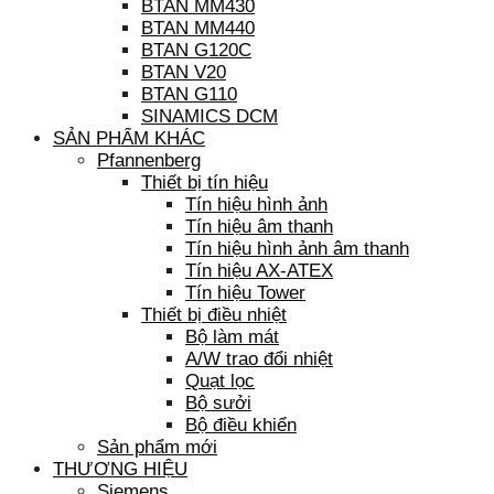
BTAN MM430
BTAN MM440
BTAN G120C
BTAN V20
BTAN G110
SINAMICS DCM
SẢN PHẨM KHÁC
Pfannenberg
Thiết bị tín hiệu
Tín hiệu hình ảnh
Tín hiệu âm thanh
Tín hiệu hình ảnh âm thanh
Tín hiệu AX-ATEX
Tín hiệu Tower
Thiết bị điều nhiệt
Bộ làm mát
A/W trao đổi nhiệt
Quạt lọc
Bộ sưởi
Bộ điều khiển
Sản phẩm mới
THƯƠNG HIỆU
Siemens