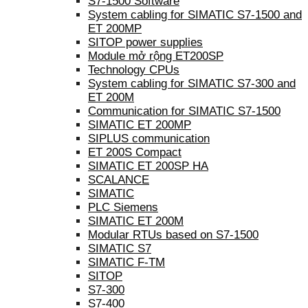
S7-1500 Software
System cabling for SIMATIC S7-1500 and
ET 200MP
SITOP power supplies
Module mở rộng ET200SP
Technology CPUs
System cabling for SIMATIC S7-300 and
ET 200M
Communication for SIMATIC S7-1500
SIMATIC ET 200MP
SIPLUS communication
ET 200S Compact
SIMATIC ET 200SP HA
SCALANCE
SIMATIC
PLC Siemens
SIMATIC ET 200M
Modular RTUs based on S7-1500
SIMATIC S7
SIMATIC F-TM
SITOP
S7-300
S7-400