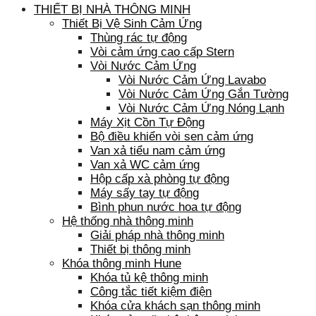
THIẾT BỊ NHÀ THÔNG MINH
Thiết Bị Vệ Sinh Cảm Ứng
Thùng rác tự động
Vòi cảm ứng cao cấp Stern
Vòi Nước Cảm Ứng
Vòi Nước Cảm Ứng Lavabo
Vòi Nước Cảm Ứng Gắn Tường
Vòi Nước Cảm Ứng Nóng Lạnh
Máy Xịt Cồn Tự Động
Bộ điều khiển vòi sen cảm ứng
Van xả tiểu nam cảm ứng
Van xả WC cảm ứng
Hộp cấp xà phòng tự động
Máy sấy tay tự động
Bình phun nước hoa tự động
Hệ thống nhà thông minh
Giải pháp nhà thông minh
Thiết bị thông minh
Khóa thông minh Hune
Khóa tủ kệ thông minh
Công tắc tiết kiệm điện
Khóa cửa khách sạn thông minh