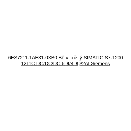
6ES7211-1AE31-0XB0 Bộ vi xử lý SIMATIC S7-1200
1211C DC/DC/DC 6DI/4DQ/2AI Siemens