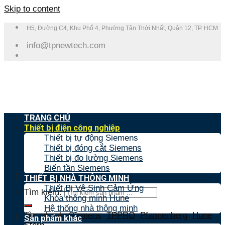
Skip to content
H5, Đường C4, Khu Phố 4, Phường Tân Thới Nhất, Quận 12, TP. HCM
info@tpnewtech.com
TRANG CHỦ
Thiết bị điện công nghiệp
Thiết bị tự động Siemens
Thiết bị đóng cắt Siemens
Thiết bị đo lường Siemens
Biến tần Siemens
THIẾT BỊ NHÀ THÔNG MINH
Thiết Bị Vệ Sinh Cảm Ứng
Tìm kiếm:
Khóa thông minh Hune
Hệ thống nhà thông minh
Tìm nhanh:
Siemens
,
TPPRO
,
Pfannenberg
,
Hune
,
Sản phẩm khác