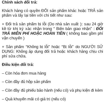
Chính sách đổi trả:
Khách hàng có quyền ĐỔI sản phẩm khác hoặc TRẢ sản
phẩm và lấy lại tiền với chi tiết như sau:
+ Đổi trả sản phẩm bị lỗi (Do nhà sản xuất ): sau 24 giờ
kề từ khi ký xác nhận trong “ Biên bản giao nhận” :
ĐỔI
TRẢ MIỄN PHÍ HOẶC HOÀN TIỀN
( không bao gồm phí
vận chuyển )
+ Sản phẩm “Không bị lỗi” hoặc “Bị lỗi” do NGƯỜI SỬ
DỤNG: Không áp dụng đổi trả hoặc khách hàng chịu chi
phí sửa chữa.
Điều kiện đổi trả:
– Còn hóa đơn mua hàng
– Còn đầy đủ hộp sản phẩm
– Còn đầy đủ phiếu bảo hành (nếu có) và phụ kiện đi kèm
– Quà khuyến mãi có giá trị (nếu có)