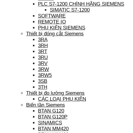
PLC S7-1200 CHÍNH HÃNG SIEMENS
SIMATIC S7-1200
SOFTWARE
REMOTE IO
PHỤ KIỆN SIEMENS
Thiết bị đóng cắt Siemens
3RA
3RH
3RT
3RU
3RV
3RW
3RW5
3SB
3TH
Thiết bị đo lường Siemens
CÁC LOẠI PHỤ KIỆN
Biến tần Siemens
BTAN G120
BTAN G120P
SINAMICS
BTAN MM420