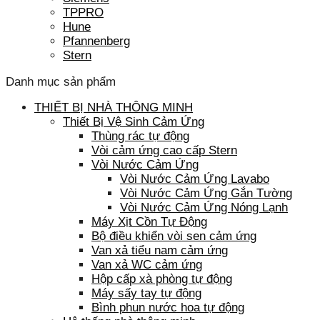
TPPRO
Hune
Pfannenberg
Stern
Danh mục sản phẩm
THIẾT BỊ NHÀ THÔNG MINH
Thiết Bị Vệ Sinh Cảm Ứng
Thùng rác tự động
Vòi cảm ứng cao cấp Stern
Vòi Nước Cảm Ứng
Vòi Nước Cảm Ứng Lavabo
Vòi Nước Cảm Ứng Gắn Tường
Vòi Nước Cảm Ứng Nóng Lạnh
Máy Xịt Cồn Tự Động
Bộ điều khiển vòi sen cảm ứng
Van xả tiểu nam cảm ứng
Van xả WC cảm ứng
Hộp cấp xà phòng tự động
Máy sấy tay tự động
Bình phun nước hoa tự động