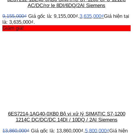
AC/DC/rơ le 8DI/6DQ/2AI Siemens
9,155,000
₫
Giá gốc là: 9,155,000₫.
3,635,000
₫
Giá hiện tại
là: 3,635,000₫.
Giảm giá!
6ES7214-1AG40-0XB0 Bộ vi xử lý SIMATIC S7-1200
1214C DC/DC/DC 14DI / 10DQ / 2AI Siemens
13,860,000
₫
Giá gốc là: 13,860,000₫.
5,800,000
₫
Giá hiện