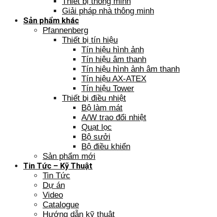
Thiết bị thông minh
Giải pháp nhà thông minh
Sản phẩm khác
Pfannenberg
Thiết bị tín hiệu
Tín hiệu hình ảnh
Tín hiệu âm thanh
Tín hiệu hình ảnh âm thanh
Tín hiệu AX-ATEX
Tín hiệu Tower
Thiết bị điều nhiệt
Bộ làm mát
A/W trao đổi nhiệt
Quạt lọc
Bộ sưởi
Bộ điều khiển
Sản phẩm mới
Tin Tức – Kỹ Thuật
Tin Tức
Dự án
Video
Catalogue
Hướng dẫn kỹ thuật