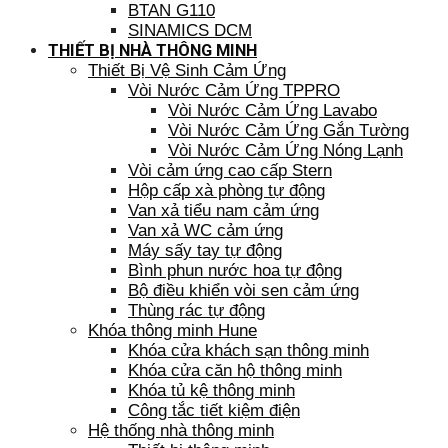
BTAN G110
SINAMICS DCM
THIẾT BỊ NHÀ THÔNG MINH
Thiết Bị Vệ Sinh Cảm Ứng
Vòi Nước Cảm Ứng TPPRO
Vòi Nước Cảm Ứng Lavabo
Vòi Nước Cảm Ứng Gắn Tường
Vòi Nước Cảm Ứng Nóng Lạnh
Vòi cảm ứng cao cấp Stern
Hộp cấp xà phòng tự động
Van xả tiểu nam cảm ứng
Van xả WC cảm ứng
Máy sấy tay tự động
Bình phun nước hoa tự động
Bộ điều khiển vòi sen cảm ứng
Thùng rác tự động
Khóa thông minh Hune
Khóa cửa khách sạn thông minh
Khóa cửa căn hộ thông minh
Khóa tủ kệ thông minh
Công tắc tiết kiệm điện
Hệ thống nhà thông minh