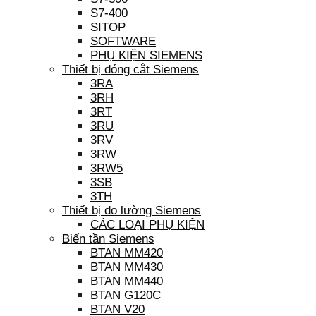
S7-400
SITOP
SOFTWARE
PHỤ KIỆN SIEMENS
Thiết bị đóng cắt Siemens
3RA
3RH
3RT
3RU
3RV
3RW
3RW5
3SB
3TH
Thiết bị đo lường Siemens
CÁC LOẠI PHỤ KIỆN
Biến tần Siemens
BTAN MM420
BTAN MM430
BTAN MM440
BTAN G120C
BTAN V20