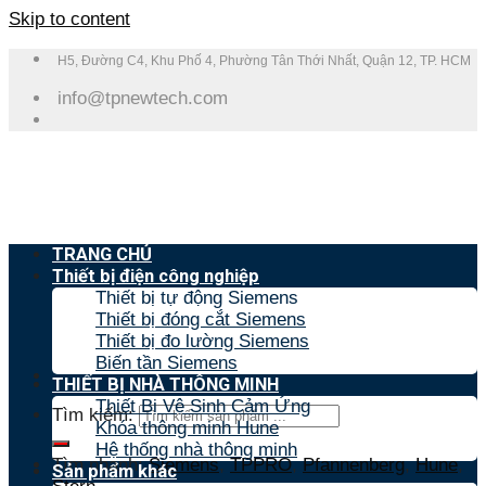
Skip to content
H5, Đường C4, Khu Phố 4, Phường Tân Thới Nhất, Quận 12, TP. HCM
info@tpnewtech.com
TRANG CHỦ
Thiết bị điện công nghiệp
Thiết bị tự động Siemens
Thiết bị đóng cắt Siemens
Thiết bị đo lường Siemens
Biến tần Siemens
THIẾT BỊ NHÀ THÔNG MINH
Thiết Bị Vệ Sinh Cảm Ứng
Tìm kiếm:
Khóa thông minh Hune
Hệ thống nhà thông minh
Tìm nhanh:
Siemens
,
TPPRO
,
Pfannenberg
,
Hune
,
Sản phẩm khác