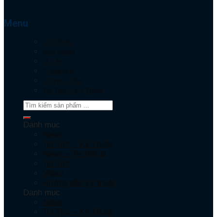
Menu
Giới thiệu
Sản phẩm
Dự án
Catalogue
Chứng nhận
Tin Tức – Kỹ Thuật
Danh mục
News
Tin Tức – Kỹ Thuật
News – Technical
Tin Tức
Video
Hướng dẫn kỹ thuật
Danh mục
News
Tin Tức – Kỹ Thuật