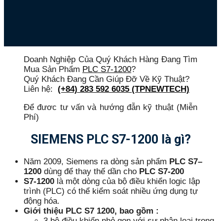
Doanh Nghiệp Của Quý Khách Hàng Đang Tìm
Mua Sản Phẩm
PLC S7-1200
?
Quý Khách Đang Cần Giúp Đỡ Về Kỹ Thuật?
Liên hệ:
(+84) 283 592 6035 (TPNEWTECH)
Để đươc tư vấn và hướng đẫn kỹ thuật (Miễn
Phí)
SIEMENS PLC S7-1200 là gì?
Năm 2009, Siemens ra dòng sản phẩm
PLC S7
–
1200
dùng để thay thế dần cho
PLC
S7-200
S7-1200
là một dòng của bộ điều khiển logic lập
trình (PLC) có thể kiểm soát nhiều ứng dụng tự
động hóa.
Giới thiệu PLC S7 1200, bao gồm :
3 bộ điều khiển nhỏ gọn với sự phân loại trong