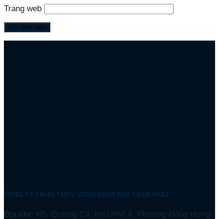
Trang web
CÔNG TY TNHH TMDV CÔNG NGHỆ MỚI TOÀN PHÁT
Địa chỉ:
H5, Đường C4, Khu Phố 4, Phường Đông Hưng