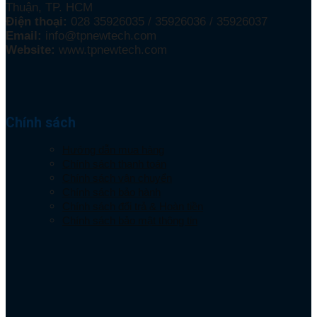
Thuận, TP. HCM
Điện thoại:
028 35926035 / 35926036 / 35926037
Email:
info@tpnewtech.com
Website:
www.tpnewtech.com
Chính sách
Hướng dẫn mua hàng
Chính sách thanh toán
Chính sách vận chuyển
Chính sách bảo hành
Chính sách đổi trả & Hoàn tiền
Chính sách bảo mật thông tin