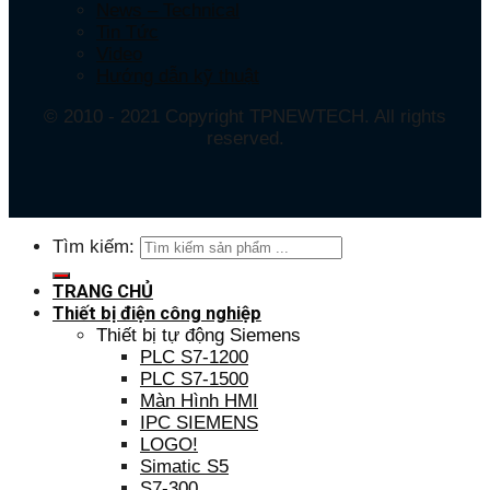
News – Technical
Tin Tức
Video
Hướng dẫn kỹ thuật
© 2010 - 2021 Copyright TPNEWTECH. All rights
reserved.
Tìm kiếm:
TRANG CHỦ
Thiết bị điện công nghiệp
Thiết bị tự động Siemens
PLC S7-1200
PLC S7-1500
Màn Hình HMI
IPC SIEMENS
LOGO!
Simatic S5
S7-300