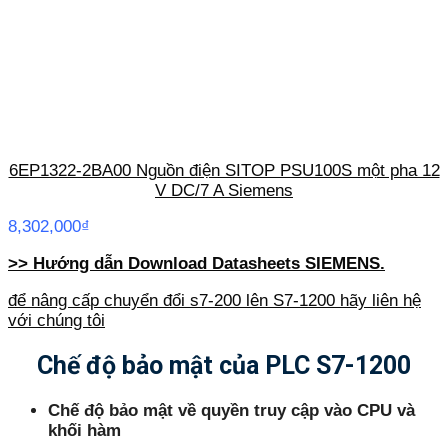
6EP1322-2BA00 Nguồn điện SITOP PSU100S một pha 12
V DC/7 A Siemens
8,302,000
₫
>> Hướng dẫn Download Datasheets SIEMENS.
để nâng cấp chuyển đổi s7-200 lên S7-1200 hãy liên hệ
với chúng tôi
Chế độ bảo mật của PLC S7-1200
Chế độ bảo mật về quyền truy cập vào CPU và
khối hàm