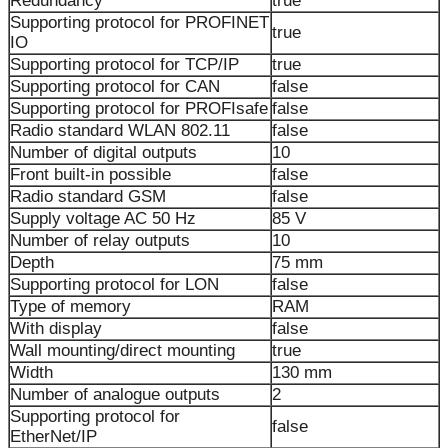
Redundancy
true
Supporting protocol for PROFINET
true
IO
Supporting protocol for TCP/IP
true
Supporting protocol for CAN
false
Supporting protocol for PROFIsafe
false
Radio standard WLAN 802.11
false
Number of digital outputs
10
Front built-in possible
false
Radio standard GSM
false
Supply voltage AC 50 Hz
85 V
Number of relay outputs
10
Depth
75 mm
Supporting protocol for LON
false
Type of memory
RAM
With display
false
Wall mounting/direct mounting
true
Width
130 mm
Number of analogue outputs
2
Supporting protocol for
false
EtherNet/IP