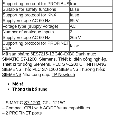
Supporting protocol for PROFIBUS
true
Suitable for safety functions
false
Supporting protocol for KNX
false
Supply voltage AC 60 Hz
85 V
Voltage type (supply voltage)
AC
Number of analogue inputs
2
Supply voltage AC 60 Hz
265 V
Supporting protocol for PROFINET
false
CBA
Mã sản phẩm:
6ES7215-1BG40-0XB0
Danh mục:
SIMATIC S7-1200
,
Siemens
,
Thiết bị điện công nghiệp
,
Thiết bị tự động Siemens
,
PLC S7-1200 CHÍNH HÃNG
SIEMENS
Thẻ:
PLC S7-1200 SIEMENS
Thương hiệu:
SIEMENS
Nhà cung cấp:
TP Newtech
Mô tả
Thông tin bổ sung
– SIMATIC
S7-1200
, CPU 1215C
– Compact CPU with AC/DC/relay capabilities
– 2
PROFINET
ports