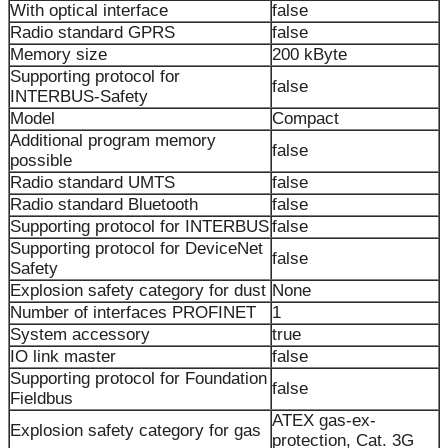
With optical interface
false
Radio standard GPRS
false
Memory size
200 kByte
Supporting protocol for
false
INTERBUS-Safety
Model
Compact
Additional program memory
false
possible
Radio standard UMTS
false
Radio standard Bluetooth
false
Supporting protocol for INTERBUS
false
Supporting protocol for DeviceNet
false
Safety
Explosion safety category for dust
None
Number of interfaces PROFINET
1
System accessory
true
IO link master
false
Supporting protocol for Foundation
false
Fieldbus
ATEX gas-ex-
Explosion safety category for gas
protection, Cat. 3G