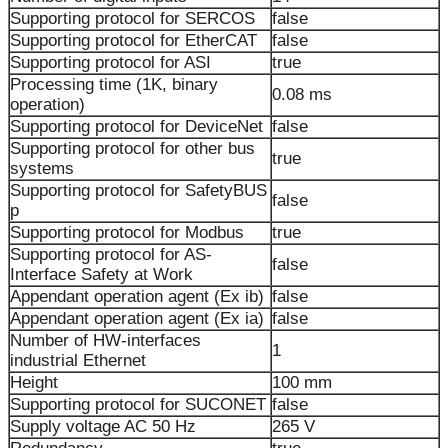
Supporting protocol for SERCOS
false
Supporting protocol for EtherCAT
false
Supporting protocol for ASI
true
Processing time (1K, binary
0.08 ms
operation)
Supporting protocol for DeviceNet
false
Supporting protocol for other bus
true
systems
Supporting protocol for SafetyBUS
false
p
Supporting protocol for Modbus
true
Supporting protocol for AS-
false
Interface Safety at Work
Appendant operation agent (Ex ib)
false
Appendant operation agent (Ex ia)
false
Number of HW-interfaces
1
industrial Ethernet
Height
100 mm
Supporting protocol for SUCONET
false
Supply voltage AC 50 Hz
265 V