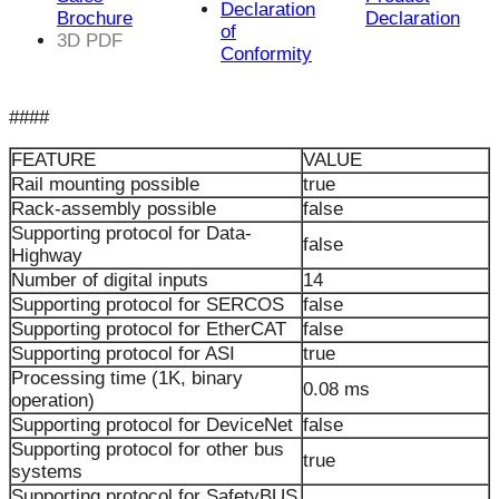
Declaration
Brochure
Declaration
of
3D PDF
Conformity
####
FEATURE
VALUE
Rail mounting possible
true
Rack-assembly possible
false
Supporting protocol for Data-
false
Highway
Number of digital inputs
14
Supporting protocol for SERCOS
false
Supporting protocol for EtherCAT
false
Supporting protocol for ASI
true
Processing time (1K, binary
0.08 ms
operation)
Supporting protocol for DeviceNet
false
Supporting protocol for other bus
true
systems
Supporting protocol for SafetyBUS