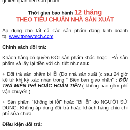
gì liên quan đến sản phẩm.
12 tháng
Thời gian bảo hành
THEO TIÊU CHUẨN NHÀ SẢN XUẤT
Áp dụng cho tất cả các sản phẩm đang kinh doanh
tại
www.tpnewtech.com
Chính sách đổi trả:
Khách hàng có quyền ĐỔI sản phẩm khác hoặc TRẢ sản
phẩm và lấy lại tiền với chi tiết như sau:
+ Đổi trả sản phẩm bị lỗi (Do nhà sản xuất ): sau 24 giờ
kề từ khi ký xác nhận trong “ Biên bản giao nhận” :
ĐỔI
TRẢ MIỄN PHÍ HOẶC HOÀN TIỀN
( không bao gồm phí
vận chuyển )
+ Sản phẩm “Không bị lỗi” hoặc “Bị lỗi” do NGƯỜI SỬ
DỤNG: Không áp dụng đổi trả hoặc khách hàng chịu chi
phí sửa chữa.
Điều kiện đổi trả: