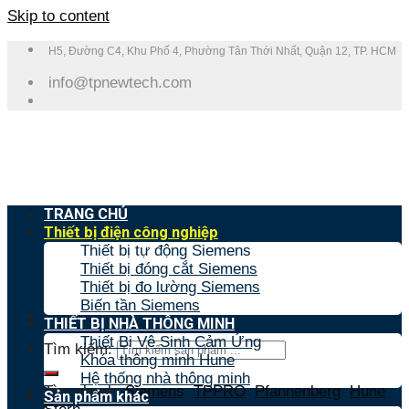
Skip to content
H5, Đường C4, Khu Phố 4, Phường Tân Thới Nhất, Quận 12, TP. HCM
info@tpnewtech.com
TRANG CHỦ
Thiết bị điện công nghiệp
Thiết bị tự động Siemens
Thiết bị đóng cắt Siemens
Thiết bị đo lường Siemens
Biến tần Siemens
THIẾT BỊ NHÀ THÔNG MINH
Thiết Bị Vệ Sinh Cảm Ứng
Tìm kiếm:
Khóa thông minh Hune
Hệ thống nhà thông minh
Tìm nhanh:
Siemens
,
TPPRO
,
Pfannenberg
,
Hune
,
Sản phẩm khác