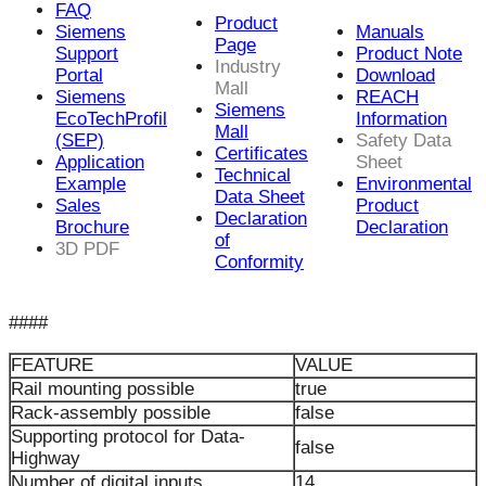
FAQ
Product
Siemens
Manuals
Page
Support
Product Note
Industry
Portal
Download
Mall
Siemens
REACH
Siemens
EcoTechProfil
Information
Mall
(SEP)
Safety Data
Certificates
Application
Sheet
Technical
Example
Environmental
Data Sheet
Sales
Product
Declaration
Brochure
Declaration
of
3D PDF
Conformity
####
FEATURE
VALUE
Rail mounting possible
true
Rack-assembly possible
false
Supporting protocol for Data-
false
Highway
Number of digital inputs
14