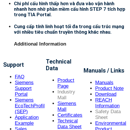
Chi phí cấu hình thấp hơn và đưa vào vận hành
nhanh hơn nhờ phần mềm cấu hình STEP 7 tích hợp
trong TIA Portal.
Cung cấp tính linh hoạt tối đa trong cấu trúc mạng
với nhiều tiêu chuẩn truyền thông khác nhau.
Additional Information
Technical
Support
Data
Manuals / Links
FAQ
Product
Siemens
Manuals
Page
Support
Product Note
Industry
Portal
Download
Mall
Siemens
REACH
Siemens
EcoTechProfil
Information
Mall
(SEP)
Safety Data
Certificates
Application
Sheet
Technical
Example
Environmental
Data Sheet
Sales
Product