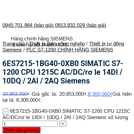
0945.701.984 (báo giá)
0913.832.029 (báo giá)
Hàng chính hãng SIEMENS
Trang chủ
/
Thiết bị điện công nghiệp
/
Thiết bị tự động
Freeship nội thành HCM
Siemens
/
PLC S7-1200 CHÍNH HÃNG SIEMENS
6ES7215-1BG40-0XB0 SIMATIC S7-
1200 CPU 1215C AC/DC/rơ le 14DI /
10DQ / 2AI / 2AQ Siemens
20,853,000
₫
Giá gốc là: 20,853,000₫.
8,300,000
₫
Giá hiện
tại là: 8,300,000₫.
6ES7215-1BG40-0XB0 SIMATIC S7-1200 CPU 1215C
AC/DC/rơ le 14DI / 10DQ / 2AI / 2AQ Siemens số lượng
Thêm vào giỏ hàng