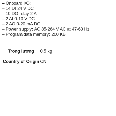
– Onboard I/O:
– 14 DI 24 V DC
– 10 DO relay 2 A
– 2 AI 0-10 V DC
– 2 AO 0-20 mA DC
– Power supply: AC 85-264 V AC at 47-63 Hz
– Program/data memory: 200 KB
Trọng lượng
0.5 kg
Country of Origin
CN