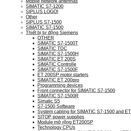
Mobile network antennas
SIMATIC S7-1200
SIPLUS LOGO!
Other
SIPLUS S7-1500
SIMATIC S7-1500
Thiết bị tự động Siemens
OTHER
SIMATIC S7-1500T
SIMATIC TDC
SIMATIC S7-1500H
SIMATIC ET 200S
SIMATIC Controlle
SIMATIC S7-1500F
ET 200SP motor starters
SIMATIC ET 200pro
Programming devices
Front connector for SIMATIC S7-1500
SIMATIC S7-1500R
Simatic S5
S7-1500 Software
System cabling for SIMATIC S7-1500 and E
SITOP power supplies
Module mở rộng ET200SP
Technology CPUs