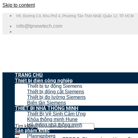
Skip to content
H5, Đường C4, Khu Phố 4, Phường Tân Thới Nhất, Quận 12, TP. HCM
info@tpnewtech.com
TRANG CHỦ
Thiết bị điện công nghiệp
Thiết bị tự động Siemens
Thiết bị đóng cắt Siemens
Thiết bị đo lường Siemens
Biến tần Siemens
THIẾT BỊ NHÀ THÔNG MINH
Thiết Bị Vệ Sinh Cảm Ứng
Khóa thông minh Hune
Hệ thống nhà thông minh
Tìm kiếm:
Sản phẩm khác
Pfannenberg