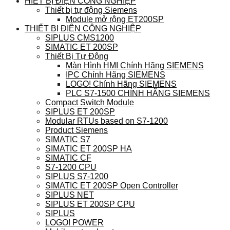
HIẾT BỊ ĐIỆN CÔNG NGHIỆP
Thiết bị tự động Siemens
Module mở rộng ET200SP
THIẾT BỊ ĐIỆN CÔNG NGHIỆP
SIPLUS CMS1200
SIMATIC ET 200SP
Thiết Bị Tự Động
Màn Hình HMI Chính Hãng SIEMENS
IPC Chính Hãng SIEMENS
LOGO! Chính Hãng SIEMENS
PLC S7-1500 CHÍNH HÃNG SIEMENS
Compact Switch Module
SIPLUS ET 200SP
Modular RTUs based on S7-1200
Product Siemens
SIMATIC S7
SIMATIC ET 200SP HA
SIMATIC CF
S7-1200 CPU
SIPLUS S7-1200
SIMATIC ET 200SP Open Controller
SIPLUS NET
SIPLUS ET 200SP CPU
SIPLUS
LOGO! POWER