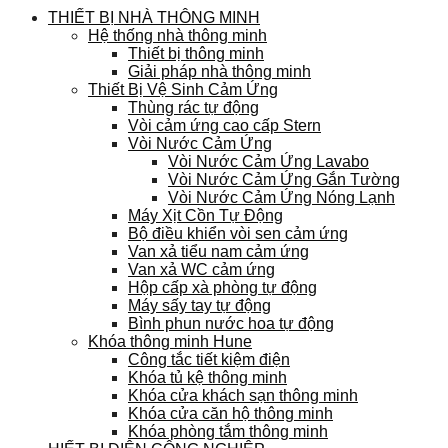
THIẾT BỊ NHÀ THÔNG MINH
Hệ thống nhà thông minh
Thiết bị thông minh
Giải pháp nhà thông minh
Thiết Bị Vệ Sinh Cảm Ứng
Thùng rác tự động
Vòi cảm ứng cao cấp Stern
Vòi Nước Cảm Ứng
Vòi Nước Cảm Ứng Lavabo
Vòi Nước Cảm Ứng Gắn Tường
Vòi Nước Cảm Ứng Nóng Lạnh
Máy Xịt Cồn Tự Động
Bộ điều khiển vòi sen cảm ứng
Van xả tiểu nam cảm ứng
Van xả WC cảm ứng
Hộp cấp xà phòng tự động
Máy sấy tay tự động
Bình phun nước hoa tự động
Khóa thông minh Hune
Công tắc tiết kiệm điện
Khóa tủ kệ thông minh
Khóa cửa khách sạn thông minh
Khóa cửa căn hộ thông minh
Khóa phòng tắm thông minh