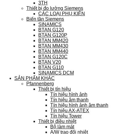
3TH
Thiết bị đo lường Siemens
CÁC LOẠI PHỤ KIỆN
Biến tần Siemens
SINAMICS
BTAN G120
BTAN G120P
BTAN MM420
BTAN MM430
BTAN MM440
BTAN G120C
BTAN V20
BTAN G110
SINAMICS DCM
SẢN PHẨM KHÁC
Pfannenberg
Thiết bị tín hiệu
Tín hiệu hình ảnh
Tín hiệu âm thanh
Tín hiệu hình ảnh âm thanh
Tín hiệu AX-ATEX
Tín hiệu Tower
Thiết bị điều nhiệt
Bộ làm mát
A/W trao đổi nhiệt