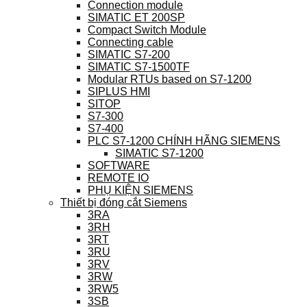
Connection module
SIMATIC ET 200SP
Compact Switch Module
Connecting cable
SIMATIC S7-200
SIMATIC S7-1500TF
Modular RTUs based on S7-1200
SIPLUS HMI
SITOP
S7-300
S7-400
PLC S7-1200 CHÍNH HÃNG SIEMENS
SIMATIC S7-1200
SOFTWARE
REMOTE IO
PHỤ KIỆN SIEMENS
Thiết bị đóng cắt Siemens
3RA
3RH
3RT
3RU
3RV
3RW
3RW5
3SB