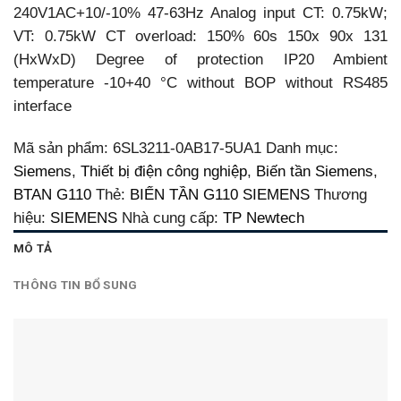
240V1AC+10/-10% 47-63Hz Analog input CT: 0.75kW;
VT: 0.75kW CT overload: 150% 60s 150x 90x 131
(HxWxD) Degree of protection IP20 Ambient
temperature -10+40 °C without BOP without RS485
interface
Mã sản phẩm:
6SL3211-0AB17-5UA1
Danh mục:
Siemens
,
Thiết bị điện công nghiệp
,
Biến tần Siemens
,
BTAN G110
Thẻ:
BIẾN TẦN G110 SIEMENS
Thương
hiệu:
SIEMENS
Nhà cung cấp:
TP Newtech
MÔ TẢ
THÔNG TIN BỔ SUNG