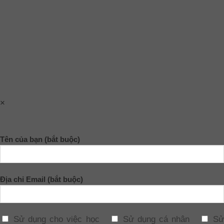
×
Tên của bạn (bắt buộc)
Địa chỉ Email (bắt buộc)
Sử dụng cho việc học
Sử dụng cá nhân
Sử