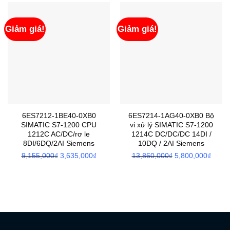
Giảm giá!
Giảm giá!
6ES7212-1BE40-0XB0
6ES7214-1AG40-0XB0 Bộ
SIMATIC S7-1200 CPU
vi xử lý SIMATIC S7-1200
1212C AC/DC/rơ le
1214C DC/DC/DC 14DI /
8DI/6DQ/2AI Siemens
10DQ / 2AI Siemens
9,155,000
₫
Giá
3,635,000
₫
Giá
13,860,000
₫
Giá
5,800,000
₫
Giá
gốc
hiện
gốc
hiện
là:
tại
là:
tại
9,155,000₫.
là:
13,860,000₫.
là:
3,635,000₫.
5,800