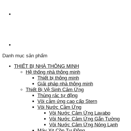
Danh mục sản phẩm
THIẾT BỊ NHÀ THÔNG MINH
Hệ thống nhà thông minh
Thiết bị thông minh
Giải pháp nhà thông minh
Thiết Bị Vệ Sinh Cảm Ứng
Thùng rác tự động
Vòi cảm ứng cao cấp Stern
Vòi Nước Cảm Ứng
Vòi Nước Cảm Ứng Lavabo
Vòi Nước Cảm Ứng Gắn Tường
Vòi Nước Cảm Ứng Nóng Lạnh
Máy Xịt Cồn Tự Động