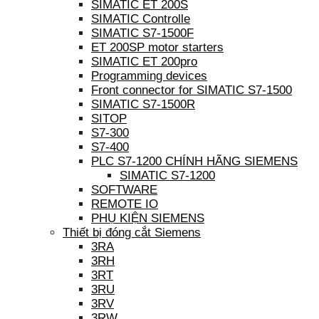
SIMATIC ET 200S
SIMATIC Controlle
SIMATIC S7-1500F
ET 200SP motor starters
SIMATIC ET 200pro
Programming devices
Front connector for SIMATIC S7-1500
SIMATIC S7-1500R
SITOP
S7-300
S7-400
PLC S7-1200 CHÍNH HÃNG SIEMENS
SIMATIC S7-1200
SOFTWARE
REMOTE IO
PHỤ KIỆN SIEMENS
Thiết bị đóng cắt Siemens
3RA
3RH
3RT
3RU
3RV
3RW