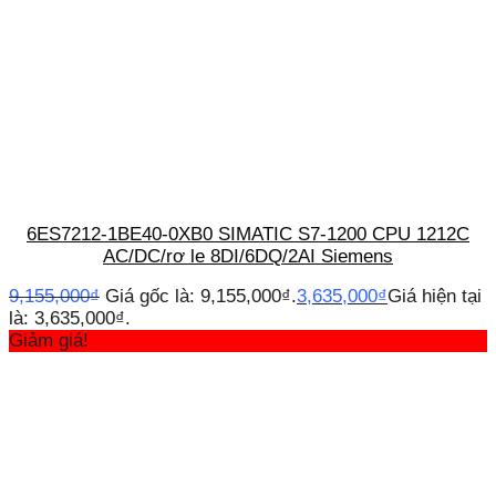
6ES7212-1BE40-0XB0 SIMATIC S7-1200 CPU 1212C
AC/DC/rơ le 8DI/6DQ/2AI Siemens
9,155,000
₫
Giá gốc là: 9,155,000₫.
3,635,000
₫
Giá hiện tại
là: 3,635,000₫.
Giảm giá!