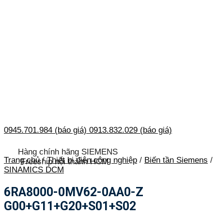
0945.701.984 (báo giá)
0913.832.029 (báo giá)
Hàng chính hãng SIEMENS
Trang chủ
/
Thiết bị điện công nghiệp
/
Biến tần Siemens
/
Freeship nội thành HCM
SINAMICS DCM
6RA8000-0MV62-0AA0-Z
G00+G11+G20+S01+S02