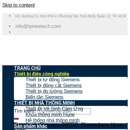
Skip to content
H5, Đường C4, Khu Phố 4, Phường Tân Thới Nhất, Quận 12, TP. HCM
info@tpnewtech.com
TRANG CHỦ
Thiết bị điện công nghiệp
Thiết bị tự động Siemens
Thiết bị đóng cắt Siemens
Thiết bị đo lường Siemens
Biến tần Siemens
THIẾT BỊ NHÀ THÔNG MINH
Thiết Bị Vệ Sinh Cảm Ứng
Tìm kiếm:
Khóa thông minh Hune
Hệ thống nhà thông minh
Tìm nhanh:
Siemens
,
TPPRO
,
Pfannenberg
,
Hune
,
Sản phẩm khác