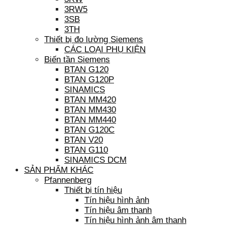
3RW5
3SB
3TH
Thiết bị đo lường Siemens
CÁC LOẠI PHỤ KIỆN
Biến tần Siemens
BTAN G120
BTAN G120P
SINAMICS
BTAN MM420
BTAN MM430
BTAN MM440
BTAN G120C
BTAN V20
BTAN G110
SINAMICS DCM
SẢN PHẨM KHÁC
Pfannenberg
Thiết bị tín hiệu
Tín hiệu hình ảnh
Tín hiệu âm thanh
Tín hiệu hình ảnh âm thanh