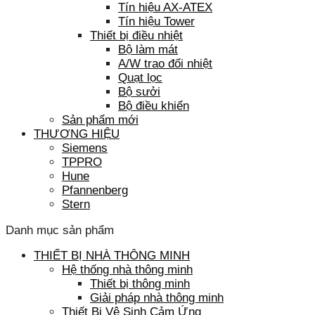
Tín hiệu AX-ATEX
Tín hiệu Tower
Thiết bị điều nhiệt
Bộ làm mát
A/W trao đổi nhiệt
Quạt lọc
Bộ sưởi
Bộ điều khiển
Sản phẩm mới
THƯƠNG HIỆU
Siemens
TPPRO
Hune
Pfannenberg
Stern
Danh mục sản phẩm
THIẾT BỊ NHÀ THÔNG MINH
Hệ thống nhà thông minh
Thiết bị thông minh
Giải pháp nhà thông minh
Thiết Bị Vệ Sinh Cảm Ứng