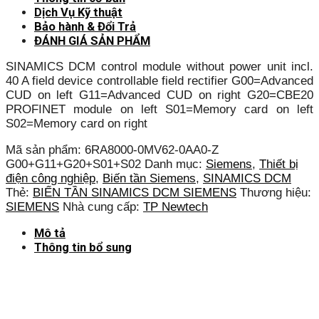
Dịch Vụ Kỹ thuật
Bảo hành & Đổi Trả
ĐÁNH GIÁ SẢN PHẨM
SINAMICS DCM control module without power unit incl.
40 A field device controllable field rectifier G00=Advanced
CUD on left G11=Advanced CUD on right G20=CBE20
PROFINET module on left S01=Memory card on left
S02=Memory card on right
Mã sản phẩm:
6RA8000-0MV62-0AA0-Z
G00+G11+G20+S01+S02
Danh mục:
Siemens
,
Thiết bị
điện công nghiệp
,
Biến tần Siemens
,
SINAMICS DCM
Thẻ:
BIẾN TẦN SINAMICS DCM SIEMENS
Thương hiệu:
SIEMENS
Nhà cung cấp:
TP Newtech
Mô tả
Thông tin bổ sung