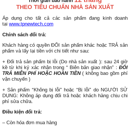
Thời gian bảo hành
THEO TIÊU CHUẨN NHÀ SẢN XUẤT
Áp dụng cho tất cả các sản phẩm đang kinh doanh
tại
www.tpnewtech.com
Chính sách đổi trả:
Khách hàng có quyền ĐỔI sản phẩm khác hoặc TRẢ sản
phẩm và lấy lại tiền với chi tiết như sau:
+ Đổi trả sản phẩm bị lỗi (Do nhà sản xuất ): sau 24 giờ
kề từ khi ký xác nhận trong “ Biên bản giao nhận” :
ĐỔI
TRẢ MIỄN PHÍ HOẶC HOÀN TIỀN
( không bao gồm phí
vận chuyển )
+ Sản phẩm “Không bị lỗi” hoặc “Bị lỗi” do NGƯỜI SỬ
DỤNG: Không áp dụng đổi trả hoặc khách hàng chịu chi
phí sửa chữa.
Điều kiện đổi trả:
– Còn hóa đơn mua hàng