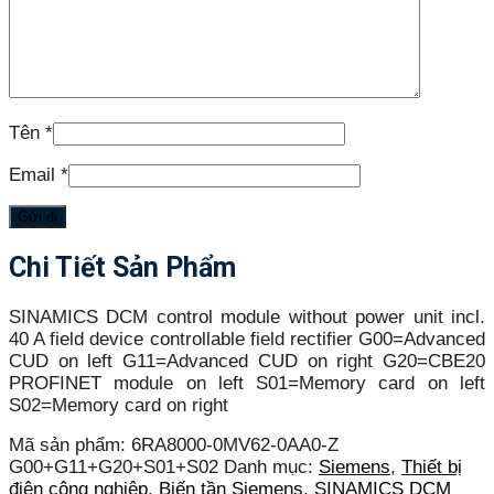
Tên
*
Email
*
Chi Tiết Sản Phẩm
SINAMICS DCM control module without power unit incl.
40 A field device controllable field rectifier G00=Advanced
CUD on left G11=Advanced CUD on right G20=CBE20
PROFINET module on left S01=Memory card on left
S02=Memory card on right
Mã sản phẩm:
6RA8000-0MV62-0AA0-Z
G00+G11+G20+S01+S02
Danh mục:
Siemens
,
Thiết bị
điện công nghiệp
,
Biến tần Siemens
,
SINAMICS DCM