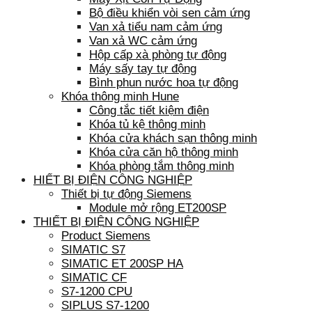
Bộ điều khiển vòi sen cảm ứng
Van xả tiểu nam cảm ứng
Van xả WC cảm ứng
Hộp cấp xà phòng tự động
Máy sấy tay tự động
Bình phun nước hoa tự động
Khóa thông minh Hune
Công tắc tiết kiệm điện
Khóa tủ kệ thông minh
Khóa cửa khách sạn thông minh
Khóa cửa căn hộ thông minh
Khóa phòng tắm thông minh
HIẾT BỊ ĐIỆN CÔNG NGHIỆP
Thiết bị tự động Siemens
Module mở rộng ET200SP
THIẾT BỊ ĐIỆN CÔNG NGHIỆP
Product Siemens
SIMATIC S7
SIMATIC ET 200SP HA
SIMATIC CF
S7-1200 CPU
SIPLUS S7-1200