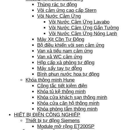
Thùng rác tự động
Vòi cảm ứng cao cấp Stern
Vòi Nước Cảm Ứng
Vòi Nước Cảm Ứng Lavabo
Vòi Nước Cảm Ứng Gắn Tường
Vòi Nước Cảm Ứng Nóng Lạnh
Máy Xịt Cồn Tự Động
Bộ điều khiển vòi sen cảm ứng
Van xả tiểu nam cảm ứng
Van xả WC cảm ứng
Hộp cấp xà phòng tự động
Máy sấy tay tự động
Bình phun nước hoa tự động
Khóa thông minh Hune
Công tắc tiết kiệm điện
Khóa tủ kệ thông minh
Khóa cửa khách sạn thông minh
Khóa cửa căn hộ thông minh
Khóa phòng tắm thông minh
HIẾT BỊ ĐIỆN CÔNG NGHIỆP
Thiết bị tự động Siemens
Module mở rộng ET200SP