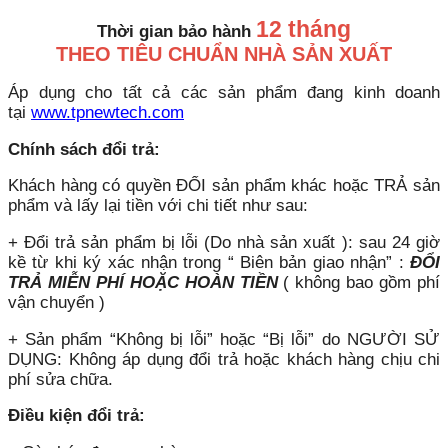
12 tháng
Thời gian bảo hành
THEO TIÊU CHUẨN NHÀ SẢN XUẤT
Áp dụng cho tất cả các sản phẩm đang kinh doanh
tại
www.tpnewtech.com
Chính sách đổi trả:
Khách hàng có quyền ĐỔI sản phẩm khác hoặc TRẢ sản
phẩm và lấy lại tiền với chi tiết như sau:
+ Đổi trả sản phẩm bị lỗi (Do nhà sản xuất ): sau 24 giờ
kề từ khi ký xác nhận trong “ Biên bản giao nhận” :
ĐỔI
TRẢ MIỄN PHÍ HOẶC HOÀN TIỀN
( không bao gồm phí
vận chuyển )
+ Sản phẩm “Không bị lỗi” hoặc “Bị lỗi” do NGƯỜI SỬ
DỤNG: Không áp dụng đổi trả hoặc khách hàng chịu chi
phí sửa chữa.
Điều kiện đổi trả: