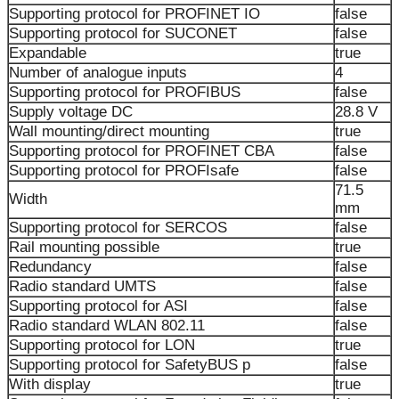
Supporting protocol for PROFINET IO
false
Supporting protocol for SUCONET
false
Expandable
true
Number of analogue inputs
4
Supporting protocol for PROFIBUS
false
Supply voltage DC
28.8 V
Wall mounting/direct mounting
true
Supporting protocol for PROFINET CBA
false
Supporting protocol for PROFIsafe
false
71.5
Width
mm
Supporting protocol for SERCOS
false
Rail mounting possible
true
Redundancy
false
Radio standard UMTS
false
Supporting protocol for ASI
false
Radio standard WLAN 802.11
false
Supporting protocol for LON
true
Supporting protocol for SafetyBUS p
false
With display
true