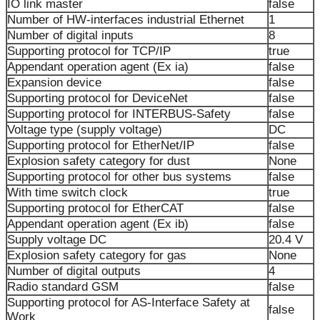
IO link master
false
Number of HW-interfaces industrial Ethernet
1
Number of digital inputs
8
Supporting protocol for TCP/IP
true
Appendant operation agent (Ex ia)
false
Expansion device
false
Supporting protocol for DeviceNet
false
Supporting protocol for INTERBUS-Safety
false
Voltage type (supply voltage)
DC
Supporting protocol for EtherNet/IP
false
Explosion safety category for dust
None
Supporting protocol for other bus systems
false
With time switch clock
true
Supporting protocol for EtherCAT
false
Appendant operation agent (Ex ib)
false
Supply voltage DC
20.4 V
Explosion safety category for gas
None
Number of digital outputs
4
Radio standard GSM
false
Supporting protocol for AS-Interface Safety at
false
Work