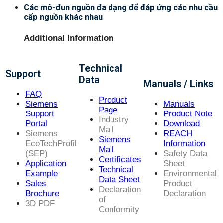
Các mô-đun nguồn đa dạng để đáp ứng các nhu cầu
cấp nguồn khác nhau
Additional Information
Technical
Support
Data
Manuals / Links
FAQ
Product
Siemens
Manuals
Page
Support
Product Note
Industry
Portal
Download
Mall
Siemens
REACH
Siemens
EcoTechProfil
Information
Mall
(SEP)
Safety Data
Certificates
Application
Sheet
Technical
Example
Environmental
Data Sheet
Sales
Product
Declaration
Brochure
Declaration
of
3D PDF
Conformity