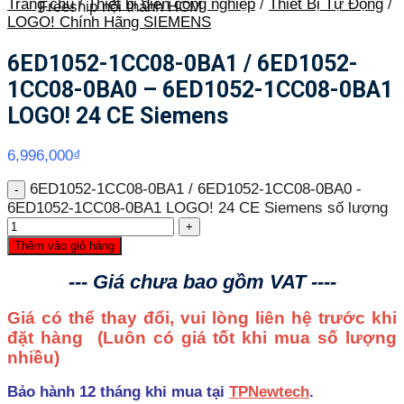
Trang chủ
/
Thiết bị điện công nghiệp
/
Thiết Bị Tự Động
/
Freeship nội thành HCM
LOGO! Chính Hãng SIEMENS
6ED1052-1CC08-0BA1 / 6ED1052-
1CC08-0BA0 – 6ED1052-1CC08-0BA1
LOGO! 24 CE Siemens
6,996,000
₫
6ED1052-1CC08-0BA1 / 6ED1052-1CC08-0BA0 -
6ED1052-1CC08-0BA1 LOGO! 24 CE Siemens số lượng
Thêm vào giỏ hàng
--- Giá chưa bao gồm VAT ----
Giá có thể thay đổi, vui lòng liên hệ trước khi
đặt hàng
(Luôn có giá tốt khi mua số lượng
nhiều)
Bảo hành 12 tháng khi mua tại
TPNewtech
.