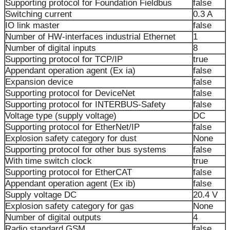
Supporting protocol for Foundation Fieldbus
false
Switching current
0.3 A
IO link master
false
Number of HW-interfaces industrial Ethernet
1
Number of digital inputs
8
Supporting protocol for TCP/IP
true
Appendant operation agent (Ex ia)
false
Expansion device
false
Supporting protocol for DeviceNet
false
Supporting protocol for INTERBUS-Safety
false
Voltage type (supply voltage)
DC
Supporting protocol for EtherNet/IP
false
Explosion safety category for dust
None
Supporting protocol for other bus systems
false
With time switch clock
true
Supporting protocol for EtherCAT
false
Appendant operation agent (Ex ib)
false
Supply voltage DC
20.4 V
Explosion safety category for gas
None
Number of digital outputs
4
Radio standard GSM
false