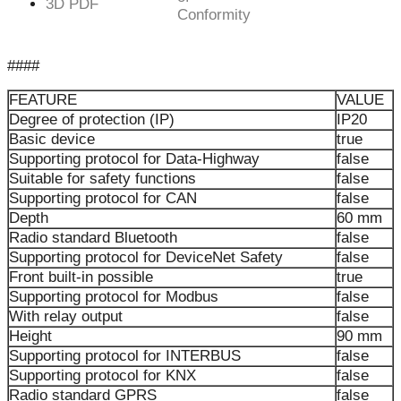
3D PDF
Conformity
####
FEATURE
VALUE
Degree of protection (IP)
IP20
Basic device
true
Supporting protocol for Data-Highway
false
Suitable for safety functions
false
Supporting protocol for CAN
false
Depth
60 mm
Radio standard Bluetooth
false
Supporting protocol for DeviceNet Safety
false
Front built-in possible
true
Supporting protocol for Modbus
false
With relay output
false
Height
90 mm
Supporting protocol for INTERBUS
false
Supporting protocol for KNX
false
Radio standard GPRS
false