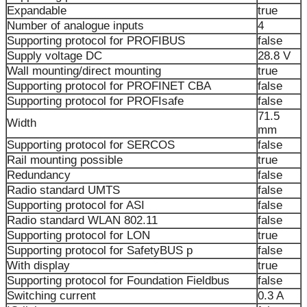
Expandable
true
Number of analogue inputs
4
Supporting protocol for PROFIBUS
false
Supply voltage DC
28.8 V
Wall mounting/direct mounting
true
Supporting protocol for PROFINET CBA
false
Supporting protocol for PROFIsafe
false
71.5
Width
mm
Supporting protocol for SERCOS
false
Rail mounting possible
true
Redundancy
false
Radio standard UMTS
false
Supporting protocol for ASI
false
Radio standard WLAN 802.11
false
Supporting protocol for LON
true
Supporting protocol for SafetyBUS p
false
With display
true
Supporting protocol for Foundation Fieldbus
false
Switching current
0.3 A