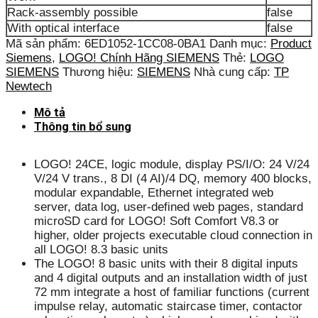
Rack-assembly possible
false
With optical interface
false
Mã sản phẩm:
6ED1052-1CC08-0BA1
Danh mục:
Product
Siemens
,
LOGO! Chính Hãng SIEMENS
Thẻ:
LOGO
SIEMENS
Thương hiệu:
SIEMENS
Nhà cung cấp:
TP
Newtech
Mô tả
Thông tin bổ sung
LOGO! 24CE, logic module, display PS/I/O: 24 V/24
V/24 V trans., 8 DI (4 AI)/4 DQ, memory 400 blocks,
modular expandable, Ethernet integrated web
server, data log, user-defined web pages, standard
microSD card for LOGO! Soft Comfort V8.3 or
higher, older projects executable cloud connection in
all LOGO! 8.3 basic units
The LOGO! 8 basic units with their 8 digital inputs
and 4 digital outputs and an installation width of just
72 mm integrate a host of familiar functions (current
impulse relay, automatic staircase timer, contactor