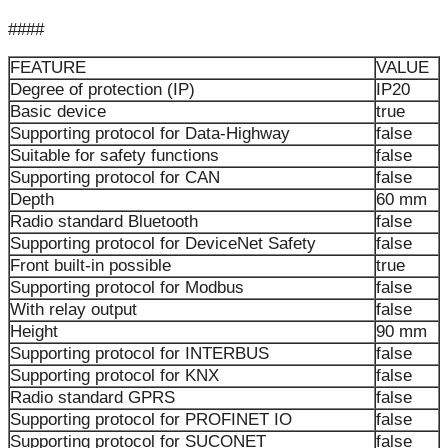
####
FEATURE
VALUE
Degree of protection (IP)
IP20
Basic device
true
Supporting protocol for Data-Highway
false
Suitable for safety functions
false
Supporting protocol for CAN
false
Depth
60 mm
Radio standard Bluetooth
false
Supporting protocol for DeviceNet Safety
false
Front built-in possible
true
Supporting protocol for Modbus
false
With relay output
false
Height
90 mm
Supporting protocol for INTERBUS
false
Supporting protocol for KNX
false
Radio standard GPRS
false
Supporting protocol for PROFINET IO
false
Supporting protocol for SUCONET
false