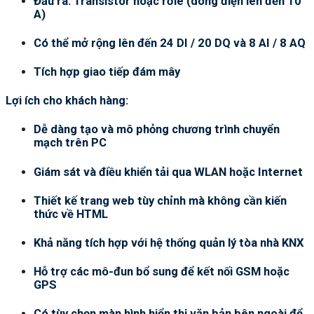
Đầu ra: Transistor hoặc rơle (dòng điện lên đến 10
A)
Có thể mở rộng lên đến 24 DI / 20 DQ và 8 AI / 8 AQ
Tích hợp giao tiếp đám mây
Lợi ích cho khách hàng:
Dễ dàng tạo và mô phỏng chương trình chuyển
mạch trên PC
Giám sát và điều khiển tải qua WLAN hoặc Internet
Thiết kế trang web tùy chỉnh mà không cần kiến
thức về HTML
Khả năng tích hợp với hệ thống quản lý tòa nhà KNX
Hỗ trợ các mô-đun bổ sung để kết nối GSM hoặc
GPS
Có tùy chọn màn hình hiển thị văn bản bên ngoài để