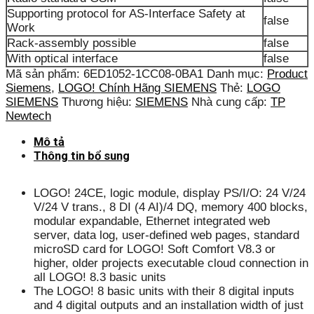
Supporting protocol for AS-Interface Safety at
false
Work
Rack-assembly possible
false
With optical interface
false
Mã sản phẩm:
6ED1052-1CC08-0BA1
Danh mục:
Product
Siemens
,
LOGO! Chính Hãng SIEMENS
Thẻ:
LOGO
SIEMENS
Thương hiệu:
SIEMENS
Nhà cung cấp:
TP
Newtech
Mô tả
Thông tin bổ sung
LOGO! 24CE, logic module, display PS/I/O: 24 V/24
V/24 V trans., 8 DI (4 AI)/4 DQ, memory 400 blocks,
modular expandable, Ethernet integrated web
server, data log, user-defined web pages, standard
microSD card for LOGO! Soft Comfort V8.3 or
higher, older projects executable cloud connection in
all LOGO! 8.3 basic units
The LOGO! 8 basic units with their 8 digital inputs
and 4 digital outputs and an installation width of just