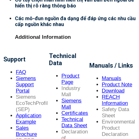
hiển thị rõ ràng thông báo
Các mô-đun nguồn đa dạng để đáp ứng các nhu cầu
cấp nguồn khác nhau
Additional Information
Technical
Support
Data
Manuals / Links
FAQ
Product
Siemens
Manuals
Page
Support
Product Note
Industry
Portal
Download
Mall
Siemens
REACH
Siemens
EcoTechProfil
Information
Mall
(SEP)
Safety Data
Certificates
Application
Sheet
Technical
Example
Environmental
Data Sheet
Sales
Product
Declaration
Brochure
Declaration
of