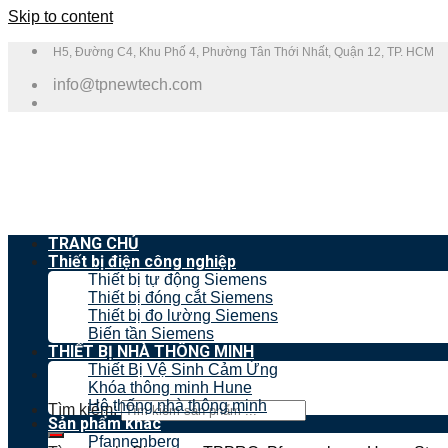
Skip to content
H5, Đường C4, Khu Phố 4, Phường Tân Thới Nhất, Quận 12, TP. HCM
info@tpnewtech.com
TRANG CHỦ
Thiết bị điện công nghiệp
Thiết bị tự động Siemens
Thiết bị đóng cắt Siemens
Thiết bị đo lường Siemens
Biến tần Siemens
THIẾT BỊ NHÀ THÔNG MINH
Thiết Bị Vệ Sinh Cảm Ứng
Khóa thông minh Hune
Hệ thống nhà thông minh
Tìm kiếm:
Sản phẩm khác
Pfannenberg