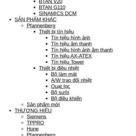
BTAN V20
BTAN G110
SINAMICS DCM
SẢN PHẨM KHÁC
Pfannenberg
Thiết bị tín hiệu
Tín hiệu hình ảnh
Tín hiệu âm thanh
Tín hiệu hình ảnh âm thanh
Tín hiệu AX-ATEX
Tín hiệu Tower
Thiết bị điều nhiệt
Bộ làm mát
A/W trao đổi nhiệt
Quạt lọc
Bộ sưởi
Bộ điều khiển
Sản phẩm mới
THƯƠNG HIỆU
Siemens
TPPRO
Hune
Pfannenberg