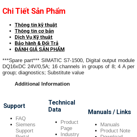
Chi Tiết Sản Phẩm
Thông tin kỹ thuật
Thông tin cơ bản
Dịch Vụ Kỹ thuật
Bảo hành & Đổi Trả
ĐÁNH GIÁ SẢN PHẨM
***Spare part*** SIMATIC S7-1500, Digital output module
DQ16xDC 24V/0,5A; 16 channels in groups of 8; 4 A per
group; diagnostics; Substitute value
Additional Information
Technical
Support
Data
Manuals / Links
FAQ
Product
Siemens
Manuals
Page
Support
Product Note
Industry
Portal
Download