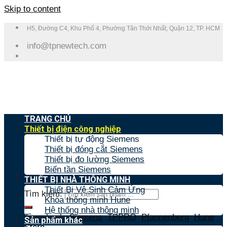
Skip to content
H5, Đường C4, Khu Phố 4, Phường Tân Thới Nhất, Quận 12, TP. HCM
info@tpnewtech.com
TRANG CHỦ
Thiết bị điện công nghiệp
Thiết bị tự động Siemens
Thiết bị đóng cắt Siemens
Thiết bị đo lường Siemens
Biến tần Siemens
THIẾT BỊ NHÀ THÔNG MINH
Thiết Bị Vệ Sinh Cảm Ứng
Tìm kiếm:
Khóa thông minh Hune
Hệ thống nhà thông minh
Tìm nhanh:
Siemens
,
TPPRO
,
Pfannenberg
,
Hune
,
Sản phẩm khác