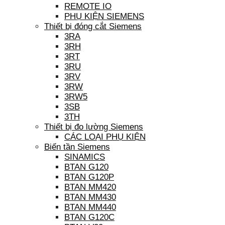
REMOTE IO
PHỤ KIỆN SIEMENS
Thiết bị đóng cắt Siemens
3RA
3RH
3RT
3RU
3RV
3RW
3RW5
3SB
3TH
Thiết bị đo lường Siemens
CÁC LOẠI PHỤ KIỆN
Biến tần Siemens
SINAMICS
BTAN G120
BTAN G120P
BTAN MM420
BTAN MM430
BTAN MM440
BTAN G120C