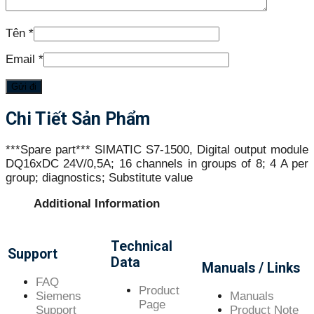
Tên
*
Email
*
Chi Tiết Sản Phẩm
***Spare part*** SIMATIC S7-1500, Digital output module
DQ16xDC 24V/0,5A; 16 channels in groups of 8; 4 A per
group; diagnostics; Substitute value
Additional Information
Technical
Support
Data
Manuals / Links
FAQ
Product
Siemens
Manuals
Page
Support
Product Note