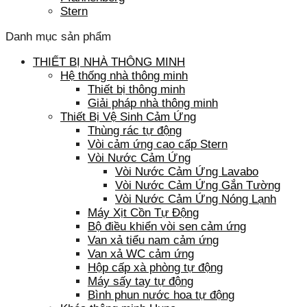
Stern
Danh mục sản phẩm
THIẾT BỊ NHÀ THÔNG MINH
Hệ thống nhà thông minh
Thiết bị thông minh
Giải pháp nhà thông minh
Thiết Bị Vệ Sinh Cảm Ứng
Thùng rác tự động
Vòi cảm ứng cao cấp Stern
Vòi Nước Cảm Ứng
Vòi Nước Cảm Ứng Lavabo
Vòi Nước Cảm Ứng Gắn Tường
Vòi Nước Cảm Ứng Nóng Lạnh
Máy Xịt Cồn Tự Động
Bộ điều khiển vòi sen cảm ứng
Van xả tiểu nam cảm ứng
Van xả WC cảm ứng
Hộp cấp xà phòng tự động
Máy sấy tay tự động
Bình phun nước hoa tự động