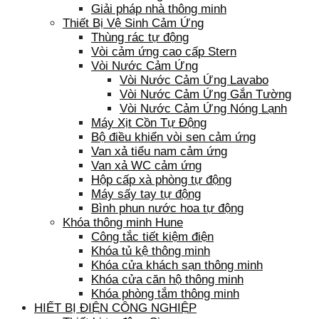
Giải pháp nhà thông minh
Thiết Bị Vệ Sinh Cảm Ứng
Thùng rác tự động
Vòi cảm ứng cao cấp Stern
Vòi Nước Cảm Ứng
Vòi Nước Cảm Ứng Lavabo
Vòi Nước Cảm Ứng Gắn Tường
Vòi Nước Cảm Ứng Nóng Lạnh
Máy Xịt Cồn Tự Động
Bộ điều khiển vòi sen cảm ứng
Van xả tiểu nam cảm ứng
Van xả WC cảm ứng
Hộp cấp xà phòng tự động
Máy sấy tay tự động
Bình phun nước hoa tự động
Khóa thông minh Hune
Công tắc tiết kiệm điện
Khóa tủ kệ thông minh
Khóa cửa khách sạn thông minh
Khóa cửa căn hộ thông minh
Khóa phòng tắm thông minh
HIẾT BỊ ĐIỆN CÔNG NGHIỆP