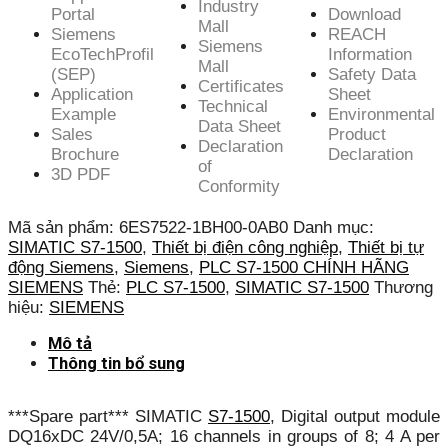
Industry
Portal
Download
Mall
Siemens
REACH
Siemens
EcoTechProfil
Information
Mall
(SEP)
Safety Data
Certificates
Application
Sheet
Technical
Example
Environmental
Data Sheet
Sales
Product
Declaration
Brochure
Declaration
of
3D PDF
Conformity
Mã sản phẩm:
6ES7522-1BH00-0AB0
Danh mục:
SIMATIC S7-1500
,
Thiết bị điện công nghiệp
,
Thiết bị tự
động Siemens
,
Siemens
,
PLC S7-1500 CHÍNH HÃNG
SIEMENS
Thẻ:
PLC S7-1500
,
SIMATIC S7-1500
Thương
hiệu:
SIEMENS
Mô tả
Thông tin bổ sung
***Spare part*** SIMATIC
S7-1500
, Digital output module
DQ16xDC 24V/0,5A; 16 channels in groups of 8; 4 A per