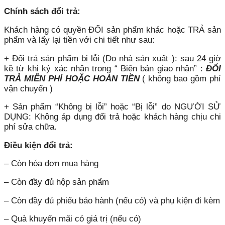
Chính sách đổi trả:
Khách hàng có quyền ĐỔI sản phẩm khác hoặc TRẢ sản
phẩm và lấy lại tiền với chi tiết như sau:
+ Đổi trả sản phẩm bị lỗi (Do nhà sản xuất ): sau 24 giờ
kề từ khi ký xác nhận trong “ Biên bản giao nhận” :
ĐỔI
TRẢ MIỄN PHÍ HOẶC HOÀN TIỀN
( không bao gồm phí
vận chuyển )
+ Sản phẩm “Không bị lỗi” hoặc “Bị lỗi” do NGƯỜI SỬ
DỤNG: Không áp dụng đổi trả hoặc khách hàng chịu chi
phí sửa chữa.
Điều kiện đổi trả:
– Còn hóa đơn mua hàng
– Còn đầy đủ hộp sản phẩm
– Còn đầy đủ phiếu bảo hành (nếu có) và phụ kiện đi kèm
– Quà khuyến mãi có giá trị (nếu có)