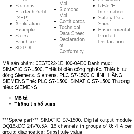
Mall
Siemens
REACH
Siemens
EcoTechProfil
Information
Mall
(SEP)
Safety Data
Certificates
Application
Sheet
Technical
Example
Environmental
Data Sheet
Sales
Product
Declaration
Brochure
Declaration
of
3D PDF
Conformity
Mã sản phẩm:
6ES7522-1BH00-0AB0
Danh mục:
SIMATIC S7-1500
,
Thiết bị điện công nghiệp
,
Thiết bị tự
động Siemens
,
Siemens
,
PLC S7-1500 CHÍNH HÃNG
SIEMENS
Thẻ:
PLC S7-1500
,
SIMATIC S7-1500
Thương
hiệu:
SIEMENS
Mô tả
Thông tin bổ sung
***Spare part*** SIMATIC
S7-1500
, Digital output module
DQ16xDC 24V/0,5A; 16 channels in groups of 8; 4 A per
group; diagnostics; Substitute value