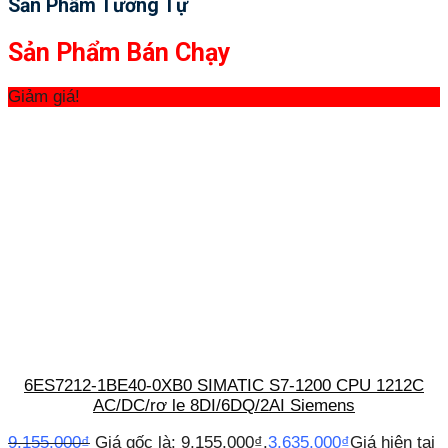
Sản Phẩm Tương Tự
Sản Phẩm Bán Chạy
Giảm giá!
6ES7212-1BE40-0XB0 SIMATIC S7-1200 CPU 1212C
AC/DC/rơ le 8DI/6DQ/2AI Siemens
9,155,000
₫
Giá gốc là: 9,155,000₫.
3,635,000
₫
Giá hiện tại