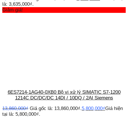
là: 3,635,000₫.
Giảm giá!
6ES7214-1AG40-0XB0 Bộ vi xử lý SIMATIC S7-1200
1214C DC/DC/DC 14DI / 10DQ / 2AI Siemens
13,860,000
₫
Giá gốc là: 13,860,000₫.
5,800,000
₫
Giá hiện
tại là: 5,800,000₫.