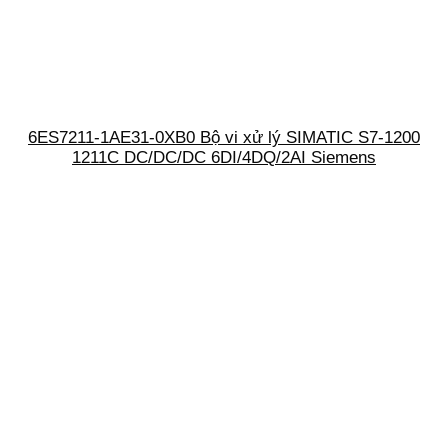
6ES7211-1AE31-0XB0 Bộ vi xử lý SIMATIC S7-1200
1211C DC/DC/DC 6DI/4DQ/2AI Siemens