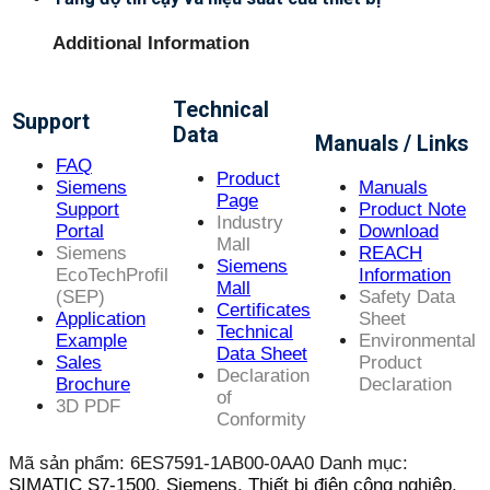
Additional Information
Technical
Support
Data
Manuals / Links
FAQ
Product
Siemens
Manuals
Page
Support
Product Note
Industry
Portal
Download
Mall
Siemens
REACH
Siemens
EcoTechProfil
Information
Mall
(SEP)
Safety Data
Certificates
Application
Sheet
Technical
Example
Environmental
Data Sheet
Sales
Product
Declaration
Brochure
Declaration
of
3D PDF
Conformity
Mã sản phẩm:
6ES7591-1AB00-0AA0
Danh mục:
SIMATIC S7-1500
,
Siemens
,
Thiết bị điện công nghiệp
,