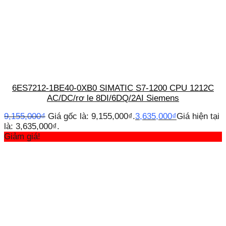
6ES7212-1BE40-0XB0 SIMATIC S7-1200 CPU 1212C
AC/DC/rơ le 8DI/6DQ/2AI Siemens
9,155,000
₫
Giá gốc là: 9,155,000₫.
3,635,000
₫
Giá hiện tại
là: 3,635,000₫.
Giảm giá!