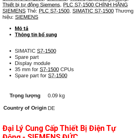
Thiết bị tự động Siemens
,
PLC S7-1500 CHÍNH HÃNG
SIEMENS
Thẻ:
PLC S7-1500
,
SIMATIC S7-1500
Thương
hiệu:
SIEMENS
Mô tả
Thông tin bổ sung
SIMATIC
S7-1500
Spare part
Display module
35 mm for
S7-1500
CPUs
Spare part for
S7-1500
Trọng lượng
0.09 kg
Country of Origin
DE
Đại Lý Cung Cấp Thiết Bị Điện Tự
Động - SIEMENS ĐỨC