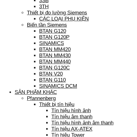
3SB
3TH
Thiết bị đo lường Siemens
CÁC LOẠI PHỤ KIỆN
Biến tần Siemens
BTAN G120
BTAN G120P
SINAMICS
BTAN MM420
BTAN MM430
BTAN MM440
BTAN G120C
BTAN V20
BTAN G110
SINAMICS DCM
SẢN PHẨM KHÁC
Pfannenberg
Thiết bị tín hiệu
Tín hiệu hình ảnh
Tín hiệu âm thanh
Tín hiệu hình ảnh âm thanh
Tín hiệu AX-ATEX
Tín hiệu Tower