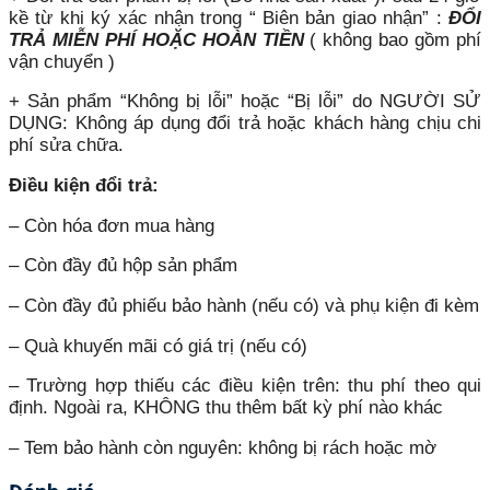
kề từ khi ký xác nhận trong “ Biên bản giao nhận” :
ĐỔI
TRẢ MIỄN PHÍ HOẶC HOÀN TIỀN
( không bao gồm phí
vận chuyển )
+ Sản phẩm “Không bị lỗi” hoặc “Bị lỗi” do NGƯỜI SỬ
DỤNG: Không áp dụng đổi trả hoặc khách hàng chịu chi
phí sửa chữa.
Điều kiện đổi trả:
– Còn hóa đơn mua hàng
– Còn đầy đủ hộp sản phẩm
– Còn đầy đủ phiếu bảo hành (nếu có) và phụ kiện đi kèm
– Quà khuyến mãi có giá trị (nếu có)
– Trường hợp thiếu các điều kiện trên: thu phí theo qui
định. Ngoài ra, KHÔNG thu thêm bất kỳ phí nào khác
– Tem bảo hành còn nguyên: không bị rách hoặc mờ