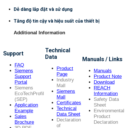
Dễ dàng lắp đặt và sử dụng
Tăng độ tin cậy và hiệu suất của thiết bị
Additional Information
Technical
Support
Data
Manuals / Links
FAQ
Product
Siemens
Manuals
Page
Support
Product Note
Industry
Portal
Download
Mall
Siemens
REACH
Siemens
EcoTechProfil
Information
Mall
(SEP)
Safety Data
Certificates
Application
Sheet
Technical
Example
Environmental
Data Sheet
Sales
Product
Declaration
Brochure
Declaration
of
3D PDF