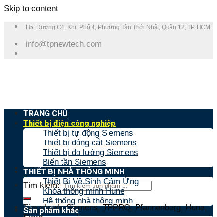
Skip to content
H5, Đường C4, Khu Phố 4, Phường Tân Thới Nhất, Quận 12, TP. HCM
info@tpnewtech.com
TRANG CHỦ
Thiết bị điện công nghiệp
Thiết bị tự động Siemens
Thiết bị đóng cắt Siemens
Thiết bị đo lường Siemens
Biến tần Siemens
THIẾT BỊ NHÀ THÔNG MINH
Thiết Bị Vệ Sinh Cảm Ứng
Tìm kiếm:
Khóa thông minh Hune
Hệ thống nhà thông minh
Tìm nhanh:
Siemens
,
TPPRO
,
Pfannenberg
,
Hune
,
Sản phẩm khác