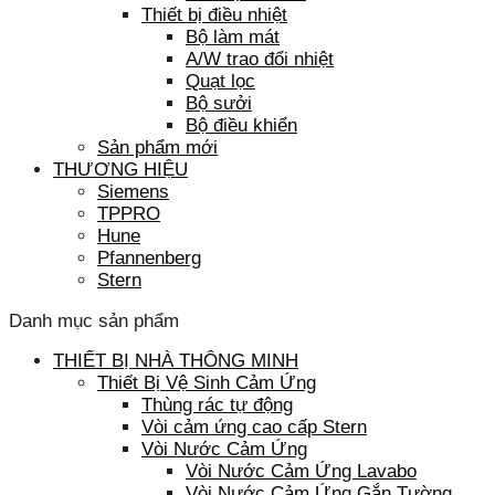
Thiết bị điều nhiệt
Bộ làm mát
A/W trao đổi nhiệt
Quạt lọc
Bộ sưởi
Bộ điều khiển
Sản phẩm mới
THƯƠNG HIỆU
Siemens
TPPRO
Hune
Pfannenberg
Stern
Danh mục sản phẩm
THIẾT BỊ NHÀ THÔNG MINH
Thiết Bị Vệ Sinh Cảm Ứng
Thùng rác tự động
Vòi cảm ứng cao cấp Stern
Vòi Nước Cảm Ứng
Vòi Nước Cảm Ứng Lavabo
Vòi Nước Cảm Ứng Gắn Tường