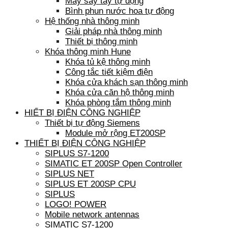
Máy sấy tay tự động
Bình phun nước hoa tự động
Hệ thống nhà thông minh
Giải pháp nhà thông minh
Thiết bị thông minh
Khóa thông minh Hune
Khóa tủ kệ thông minh
Công tắc tiết kiệm điện
Khóa cửa khách sạn thông minh
Khóa cửa căn hộ thông minh
Khóa phòng tắm thông minh
HIẾT BỊ ĐIỆN CÔNG NGHIỆP
Thiết bị tự động Siemens
Module mở rộng ET200SP
THIẾT BỊ ĐIỆN CÔNG NGHIỆP
SIPLUS S7-1200
SIMATIC ET 200SP Open Controller
SIPLUS NET
SIPLUS ET 200SP CPU
SIPLUS
LOGO! POWER
Mobile network antennas
SIMATIC S7-1200