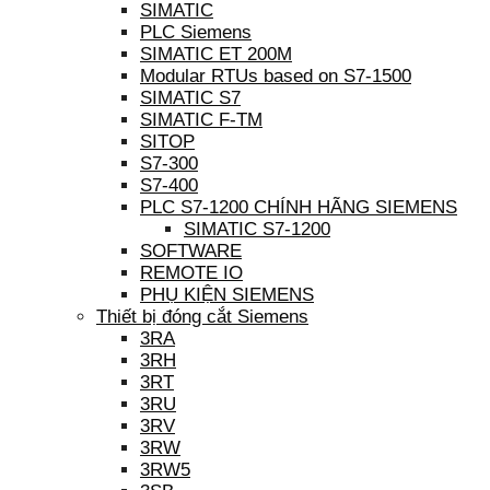
SIMATIC
PLC Siemens
SIMATIC ET 200M
Modular RTUs based on S7-1500
SIMATIC S7
SIMATIC F-TM
SITOP
S7-300
S7-400
PLC S7-1200 CHÍNH HÃNG SIEMENS
SIMATIC S7-1200
SOFTWARE
REMOTE IO
PHỤ KIỆN SIEMENS
Thiết bị đóng cắt Siemens
3RA
3RH
3RT
3RU
3RV
3RW
3RW5