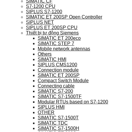
SIMATIC CF
S7-1200 CPU
SIPLUS S7-1200
SIMATIC ET 200SP Open Controller
SIPLUS NET
SIPLUS ET 200SP CPU
Thiết bị tự động Siemens
SIMATIC ET 200eco
SIMATIC STEP 7
Mobile network antennas
Others
SIMATIC HMI
SIPLUS CMS1200
Connection module
SIMATIC ET 200SP
Compact Switch Module
Connecting cable
SIMATIC S7-200
SIMATIC S7-1500TF
Modular RTUs based on S7-1200
SIPLUS HMI
OTHER
SIMATIC S7-1500T
SIMATIC TDC
SIMATIC S7-1500H