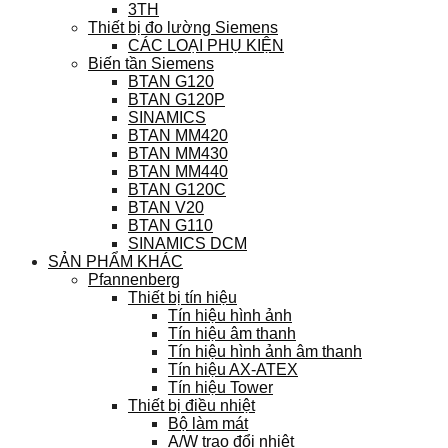
3TH
Thiết bị đo lường Siemens
CÁC LOẠI PHỤ KIỆN
Biến tần Siemens
BTAN G120
BTAN G120P
SINAMICS
BTAN MM420
BTAN MM430
BTAN MM440
BTAN G120C
BTAN V20
BTAN G110
SINAMICS DCM
SẢN PHẨM KHÁC
Pfannenberg
Thiết bị tín hiệu
Tín hiệu hình ảnh
Tín hiệu âm thanh
Tín hiệu hình ảnh âm thanh
Tín hiệu AX-ATEX
Tín hiệu Tower
Thiết bị điều nhiệt
Bộ làm mát
A/W trao đổi nhiệt