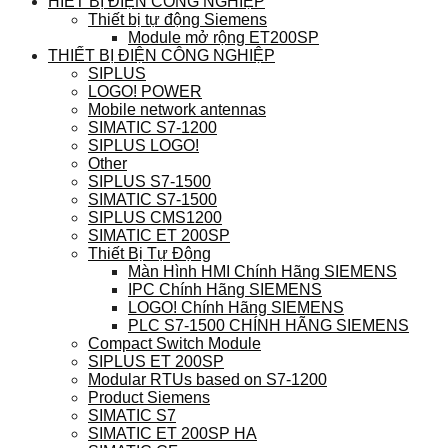
HIẾT BỊ ĐIỆN CÔNG NGHIỆP
Thiết bị tự động Siemens
Module mở rộng ET200SP
THIẾT BỊ ĐIỆN CÔNG NGHIỆP
SIPLUS
LOGO! POWER
Mobile network antennas
SIMATIC S7-1200
SIPLUS LOGO!
Other
SIPLUS S7-1500
SIMATIC S7-1500
SIPLUS CMS1200
SIMATIC ET 200SP
Thiết Bị Tự Động
Màn Hình HMI Chính Hãng SIEMENS
IPC Chính Hãng SIEMENS
LOGO! Chính Hãng SIEMENS
PLC S7-1500 CHÍNH HÃNG SIEMENS
Compact Switch Module
SIPLUS ET 200SP
Modular RTUs based on S7-1200
Product Siemens
SIMATIC S7
SIMATIC ET 200SP HA