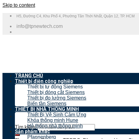
Skip to content
H5, Đường C4, Khu Phố 4, Phường Tân Thới Nhất, Quận 12, TP. HCM
info@tpnewtech.com
TRANG CHỦ
Thiết bị điện công nghiệp
Thiết bị tự động Siemens
Thiết bị đóng cắt Siemens
Thiết bị đo lường Siemens
Biến tần Siemens
THIẾT BỊ NHÀ THÔNG MINH
Thiết Bị Vệ Sinh Cảm Ứng
Khóa thông minh Hune
Hệ thống nhà thông minh
Tìm kiếm:
Sản phẩm khác
Pfannenberg