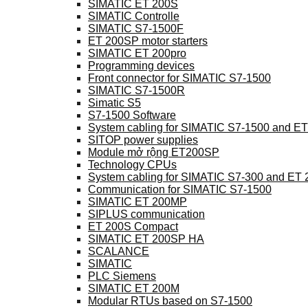
SIMATIC ET 200S
SIMATIC Controlle
SIMATIC S7-1500F
ET 200SP motor starters
SIMATIC ET 200pro
Programming devices
Front connector for SIMATIC S7-1500
SIMATIC S7-1500R
Simatic S5
S7-1500 Software
System cabling for SIMATIC S7-1500 and E
SITOP power supplies
Module mở rộng ET200SP
Technology CPUs
System cabling for SIMATIC S7-300 and ET
Communication for SIMATIC S7-1500
SIMATIC ET 200MP
SIPLUS communication
ET 200S Compact
SIMATIC ET 200SP HA
SCALANCE
SIMATIC
PLC Siemens
SIMATIC ET 200M
Modular RTUs based on S7-1500