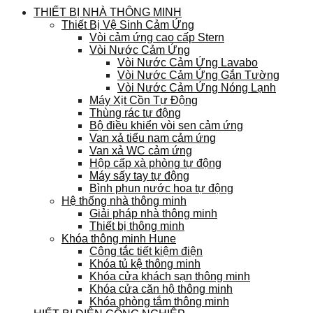
THIẾT BỊ NHÀ THÔNG MINH
Thiết Bị Vệ Sinh Cảm Ứng
Vòi cảm ứng cao cấp Stern
Vòi Nước Cảm Ứng
Vòi Nước Cảm Ứng Lavabo
Vòi Nước Cảm Ứng Gắn Tường
Vòi Nước Cảm Ứng Nóng Lạnh
Máy Xịt Cồn Tự Động
Thùng rác tự động
Bộ điều khiển vòi sen cảm ứng
Van xả tiểu nam cảm ứng
Van xả WC cảm ứng
Hộp cấp xà phòng tự động
Máy sấy tay tự động
Bình phun nước hoa tự động
Hệ thống nhà thông minh
Giải pháp nhà thông minh
Thiết bị thông minh
Khóa thông minh Hune
Công tắc tiết kiệm điện
Khóa tủ kệ thông minh
Khóa cửa khách sạn thông minh
Khóa cửa căn hộ thông minh
Khóa phòng tắm thông minh