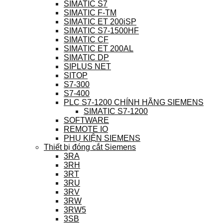
SIMATIC S7
SIMATIC F-TM
SIMATIC ET 200iSP
SIMATIC S7-1500HF
SIMATIC CF
SIMATIC ET 200AL
SIMATIC DP
SIPLUS NET
SITOP
S7-300
S7-400
PLC S7-1200 CHÍNH HÃNG SIEMENS
SIMATIC S7-1200
SOFTWARE
REMOTE IO
PHỤ KIỆN SIEMENS
Thiết bị đóng cắt Siemens
3RA
3RH
3RT
3RU
3RV
3RW
3RW5
3SB