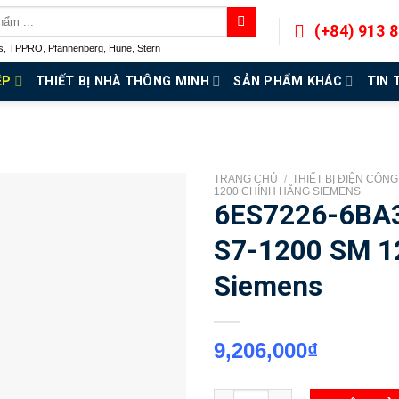
(+84) 913 
s
,
TPPRO
,
Pfannenberg
,
Hune
,
Stern
ỆP
THIẾT BỊ NHÀ THÔNG MINH
SẢN PHẨM KHÁC
TIN 
TRANG CHỦ
/
THIẾT BỊ ĐIỆN CÔN
1200 CHÍNH HÃNG SIEMENS
6ES7226-6BA
S7-1200 SM 12
Siemens
9,206,000
₫
6ES7226-6BA32-0XB0 SIMATIC 