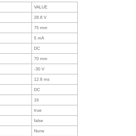
VALUE
28.8 V
75 mm
5 mA
DC
70 mm
-30 V
12.8 ms
DC
16
true
false
None