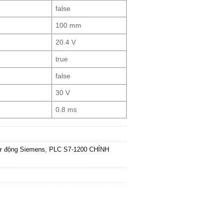
false
100 mm
20.4 V
true
false
30 V
0.8 ms
tự động Siemens
,
PLC S7-1200 CHÍNH