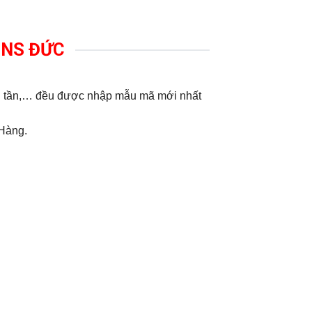
MENS ĐỨC
ến tần,… đều được nhập mẫu mã mới nhất
 Hàng.