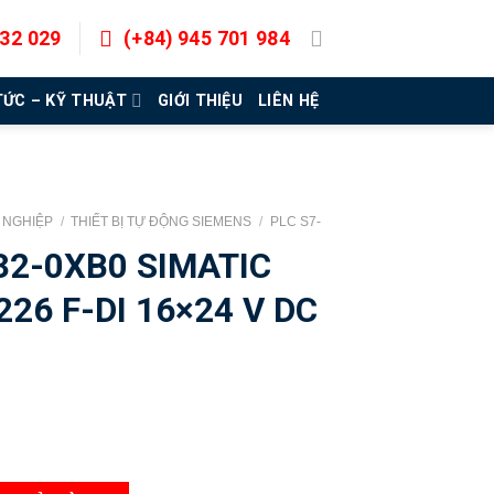
832 029
(+84) 945 701 984
TỨC – KỸ THUẬT
GIỚI THIỆU
LIÊN HỆ
G NGHIỆP
/
THIẾT BỊ TỰ ĐỘNG SIEMENS
/
PLC S7-
32-0XB0 SIMATIC
26 F-DI 16×24 V DC
S7-1200 SM 1226 F-DI 16x24 V DC Siemens số lượng