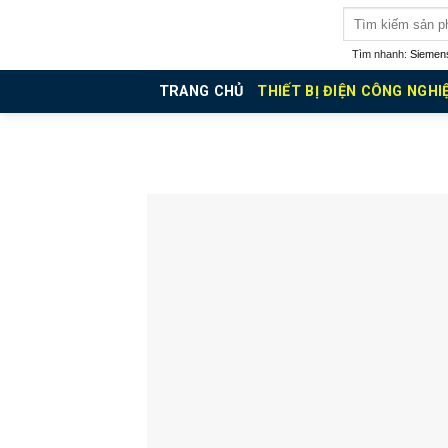
Skip
Tìm
kiếm:
to
Tìm nhanh:
Siemen
content
TRANG CHỦ
THIẾT BỊ ĐIỆN CÔNG NGHI