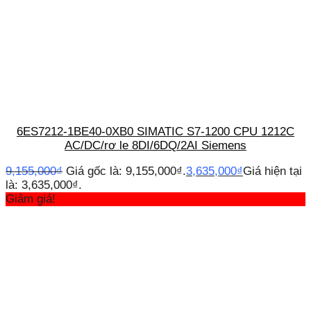
6ES7212-1BE40-0XB0 SIMATIC S7-1200 CPU 1212C
AC/DC/rơ le 8DI/6DQ/2AI Siemens
9,155,000
₫
Giá gốc là: 9,155,000₫.
3,635,000
₫
Giá hiện tại
là: 3,635,000₫.
Giảm giá!