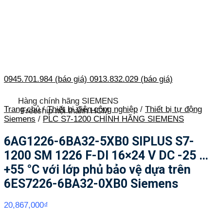
0945.701.984 (báo giá)
0913.832.029 (báo giá)
Hàng chính hãng SIEMENS
Trang chủ
/
Thiết bị điện công nghiệp
/
Thiết bị tự động
Freeship nội thành HCM
Siemens
/
PLC S7-1200 CHÍNH HÃNG SIEMENS
6AG1226-6BA32-5XB0 SIPLUS S7-
1200 SM 1226 F-DI 16×24 V DC -25 …
+55 °C với lớp phủ bảo vệ dựa trên
6ES7226-6BA32-0XB0 Siemens
20,867,000
₫