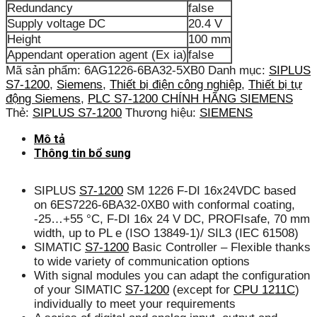
Redundancy
false
Supply voltage DC
20.4 V
Height
100 mm
Appendant operation agent (Ex ia)
false
Mã sản phẩm:
6AG1226-6BA32-5XB0
Danh mục:
SIPLUS
S7-1200
,
Siemens
,
Thiết bị điện công nghiệp
,
Thiết bị tự
động Siemens
,
PLC S7-1200 CHÍNH HÃNG SIEMENS
Thẻ:
SIPLUS S7-1200
Thương hiệu:
SIEMENS
Mô tả
Thông tin bổ sung
SIPLUS
S7-1200
SM 1226 F-DI 16x24VDC based
on 6ES7226-6BA32-0XB0 with conformal coating,
-25…+55 °C, F-DI 16x 24 V DC, PROFIsafe, 70 mm
width, up to PL e (ISO 13849-1)/ SIL3 (IEC 61508)
SIMATIC
S7-1200
Basic Controller – Flexible thanks
to wide variety of communication options
With signal modules you can adapt the configuration
of your SIMATIC
S7-1200
(except for
CPU 1211C
)
individually to meet your requirements