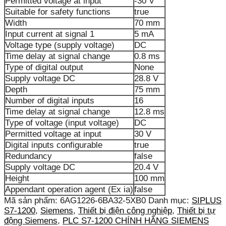
Permitted voltage at input
-30 V
Suitable for safety functions
true
Width
70 mm
Input current at signal 1
5 mA
Voltage type (supply voltage)
DC
Time delay at signal change
0.8 ms
Type of digital output
None
Supply voltage DC
28.8 V
Depth
75 mm
Number of digital inputs
16
Time delay at signal change
12.8 ms
Type of voltage (input voltage)
DC
Permitted voltage at input
30 V
Digital inputs configurable
true
Redundancy
false
Supply voltage DC
20.4 V
Height
100 mm
Appendant operation agent (Ex ia)
false
Mã sản phẩm:
6AG1226-6BA32-5XB0
Danh mục:
SIPLUS
S7-1200
,
Siemens
,
Thiết bị điện công nghiệp
,
Thiết bị tự
động Siemens
,
PLC S7-1200 CHÍNH HÃNG SIEMENS