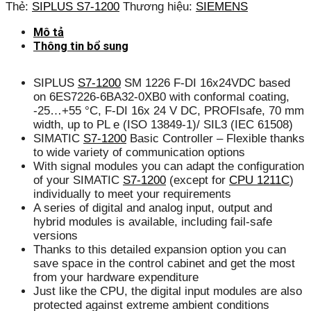
Thẻ:
SIPLUS S7-1200
Thương hiệu:
SIEMENS
Mô tả
Thông tin bổ sung
SIPLUS
S7-1200
SM 1226 F-DI 16x24VDC based
on 6ES7226-6BA32-0XB0 with conformal coating,
-25…+55 °C, F-DI 16x 24 V DC, PROFIsafe, 70 mm
width, up to PL e (ISO 13849-1)/ SIL3 (IEC 61508)
SIMATIC
S7-1200
Basic Controller – Flexible thanks
to wide variety of communication options
With signal modules you can adapt the configuration
of your SIMATIC
S7-1200
(except for
CPU 1211C
)
individually to meet your requirements
A series of digital and analog input, output and
hybrid modules is available, including fail-safe
versions
Thanks to this detailed expansion option you can
save space in the control cabinet and get the most
from your hardware expenditure
Just like the CPU, the digital input modules are also
protected against extreme ambient conditions