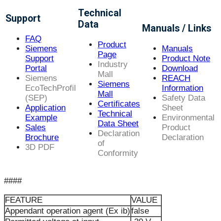
Technical
Support
Data
Manuals / Links
FAQ
Product
Siemens
Manuals
Page
Support
Product Note
Industry
Portal
Download
Mall
Siemens
REACH
Siemens
EcoTechProfil
Information
Mall
(SEP)
Safety Data
Certificates
Application
Sheet
Technical
Example
Environmental
Data Sheet
Sales
Product
Declaration
Brochure
Declaration
of
3D PDF
Conformity
####
FEATURE
VALUE
Appendant operation agent (Ex ib)
false