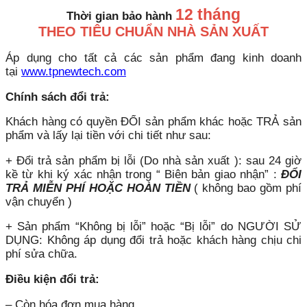
12 tháng
Thời gian bảo hành
THEO TIÊU CHUẨN NHÀ SẢN XUẤT
Áp dụng cho tất cả các sản phẩm đang kinh doanh
tại
www.tpnewtech.com
Chính sách đổi trả:
Khách hàng có quyền ĐỔI sản phẩm khác hoặc TRẢ sản
phẩm và lấy lại tiền với chi tiết như sau:
+ Đổi trả sản phẩm bị lỗi (Do nhà sản xuất ): sau 24 giờ
kề từ khi ký xác nhận trong “ Biên bản giao nhận” :
ĐỔI
TRẢ MIỄN PHÍ HOẶC HOÀN TIỀN
( không bao gồm phí
vận chuyển )
+ Sản phẩm “Không bị lỗi” hoặc “Bị lỗi” do NGƯỜI SỬ
DỤNG: Không áp dụng đổi trả hoặc khách hàng chịu chi
phí sửa chữa.
Điều kiện đổi trả:
– Còn hóa đơn mua hàng