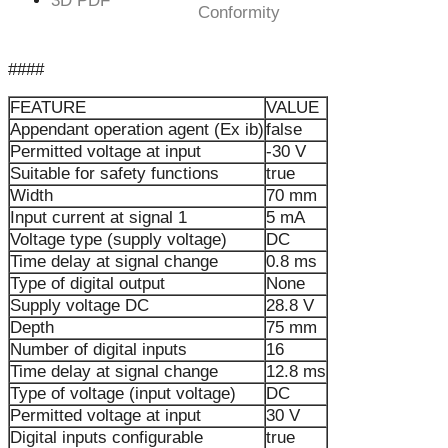
3D PDF
Conformity
####
FEATURE
VALUE
Appendant operation agent (Ex ib)
false
Permitted voltage at input
-30 V
Suitable for safety functions
true
Width
70 mm
Input current at signal 1
5 mA
Voltage type (supply voltage)
DC
Time delay at signal change
0.8 ms
Type of digital output
None
Supply voltage DC
28.8 V
Depth
75 mm
Number of digital inputs
16
Time delay at signal change
12.8 ms
Type of voltage (input voltage)
DC
Permitted voltage at input
30 V
Digital inputs configurable
true