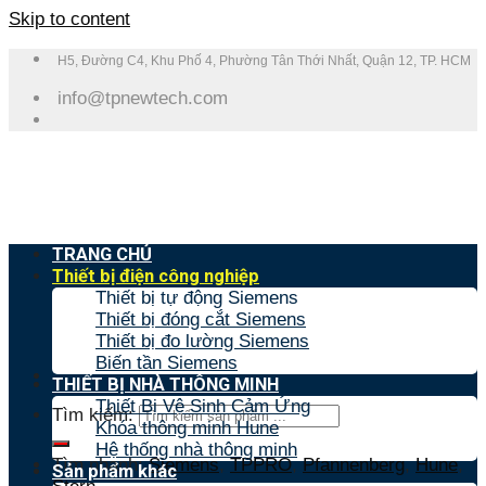
Skip to content
H5, Đường C4, Khu Phố 4, Phường Tân Thới Nhất, Quận 12, TP. HCM
info@tpnewtech.com
TRANG CHỦ
Thiết bị điện công nghiệp
Thiết bị tự động Siemens
Thiết bị đóng cắt Siemens
Thiết bị đo lường Siemens
Biến tần Siemens
THIẾT BỊ NHÀ THÔNG MINH
Thiết Bị Vệ Sinh Cảm Ứng
Tìm kiếm:
Khóa thông minh Hune
Hệ thống nhà thông minh
Tìm nhanh:
Siemens
,
TPPRO
,
Pfannenberg
,
Hune
,
Sản phẩm khác