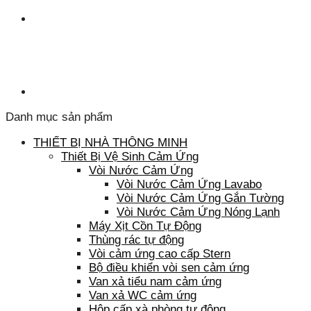
Danh mục sản phẩm
THIẾT BỊ NHÀ THÔNG MINH
Thiết Bị Vệ Sinh Cảm Ứng
Vòi Nước Cảm Ứng
Vòi Nước Cảm Ứng Lavabo
Vòi Nước Cảm Ứng Gắn Tường
Vòi Nước Cảm Ứng Nóng Lạnh
Máy Xịt Cồn Tự Động
Thùng rác tự động
Vòi cảm ứng cao cấp Stern
Bộ điều khiển vòi sen cảm ứng
Van xả tiểu nam cảm ứng
Van xả WC cảm ứng
Hộp cấp xà phòng tự động