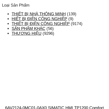
Loại Sản Phẩm
THIẾT BỊ NHÀ THÔNG MINH
(139)
HIẾT BỊ ĐIỆN CÔNG NGHIỆP
(9)
THIẾT BỊ ĐIỆN CÔNG NGHIỆP
(9174)
SẢN PHẨM KHÁC
(56)
THƯƠNG HIỆU
(9296)
6AV2124-0MC01-0AX0 SIMATIC HMI TP1200 Comfort