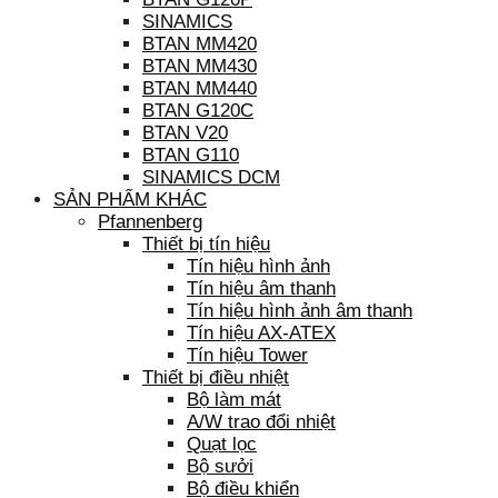
SINAMICS
BTAN MM420
BTAN MM430
BTAN MM440
BTAN G120C
BTAN V20
BTAN G110
SINAMICS DCM
SẢN PHẨM KHÁC
Pfannenberg
Thiết bị tín hiệu
Tín hiệu hình ảnh
Tín hiệu âm thanh
Tín hiệu hình ảnh âm thanh
Tín hiệu AX-ATEX
Tín hiệu Tower
Thiết bị điều nhiệt
Bộ làm mát
A/W trao đổi nhiệt
Quạt lọc
Bộ sưởi
Bộ điều khiển