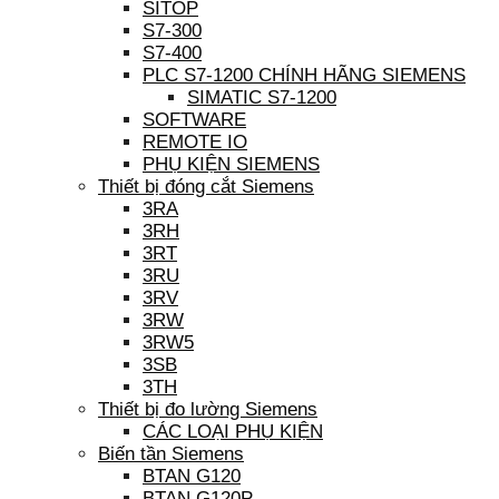
SITOP
S7-300
S7-400
PLC S7-1200 CHÍNH HÃNG SIEMENS
SIMATIC S7-1200
SOFTWARE
REMOTE IO
PHỤ KIỆN SIEMENS
Thiết bị đóng cắt Siemens
3RA
3RH
3RT
3RU
3RV
3RW
3RW5
3SB
3TH
Thiết bị đo lường Siemens
CÁC LOẠI PHỤ KIỆN
Biến tần Siemens
BTAN G120
BTAN G120P