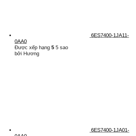
6ES7400-1JA11-
0AA0
Được xếp hạng
5
5 sao
bởi Hương
6ES7400-1JA01-