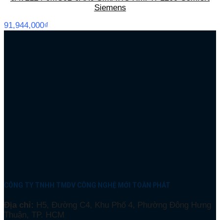
Siemens
91,944,000
₫
CÔNG TY TNHH TMDV CÔNG NGHỆ MỚI TOÀN PHÁT
Địa chỉ:
H5, Đường C4, Khu Phố 4, Phường Đông Hưng
Thuận, TP. HCM