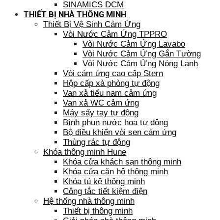
SINAMICS DCM
THIẾT BỊ NHÀ THÔNG MINH
Thiết Bị Vệ Sinh Cảm Ứng
Vòi Nước Cảm Ứng TPPRO
Vòi Nước Cảm Ứng Lavabo
Vòi Nước Cảm Ứng Gắn Tường
Vòi Nước Cảm Ứng Nóng Lạnh
Vòi cảm ứng cao cấp Stern
Hộp cấp xà phòng tự động
Van xả tiểu nam cảm ứng
Van xả WC cảm ứng
Máy sấy tay tự động
Bình phun nước hoa tự động
Bộ điều khiển vòi sen cảm ứng
Thùng rác tự động
Khóa thông minh Hune
Khóa cửa khách sạn thông minh
Khóa cửa căn hộ thông minh
Khóa tủ kệ thông minh
Công tắc tiết kiệm điện
Hệ thống nhà thông minh
Thiết bị thông minh