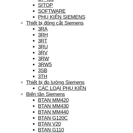
SITOP
SOFTWARE
PHỤ KIỆN SIEMENS
Thiết bị đóng cắt Siemens
3RA
3RH
3RT
3RU
3RV
3RW
3RW5
3SB
3TH
Thiết bị đo lường Siemens
CÁC LOẠI PHỤ KIỆN
Biến tần Siemens
BTAN MM420
BTAN MM430
BTAN MM440
BTAN G120C
BTAN V20
BTAN G110