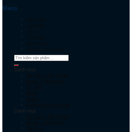
Menu
Giới thiệu
Sản phẩm
Dự án
Catalogue
Chứng nhận
Tin Tức – Kỹ Thuật
Danh mục
Tin Tức – Kỹ Thuật
News – Technical
Tin Tức
News
Video
Hướng dẫn kỹ thuật
Danh mục
Tin Tức – Kỹ Thuật
News – Technical
Tin Tức