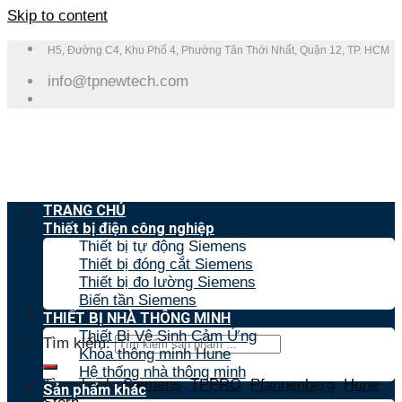
Skip to content
H5, Đường C4, Khu Phố 4, Phường Tân Thới Nhất, Quận 12, TP. HCM
info@tpnewtech.com
TRANG CHỦ
Thiết bị điện công nghiệp
Thiết bị tự động Siemens
Thiết bị đóng cắt Siemens
Thiết bị đo lường Siemens
Biến tần Siemens
THIẾT BỊ NHÀ THÔNG MINH
Thiết Bị Vệ Sinh Cảm Ứng
Tìm kiếm:
Khóa thông minh Hune
Hệ thống nhà thông minh
Tìm nhanh:
Siemens
,
TPPRO
,
Pfannenberg
,
Hune
,
Sản phẩm khác