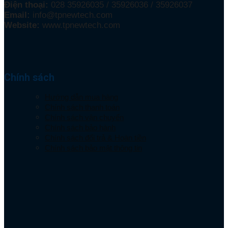
Điện thoại:
028 35926035 / 35926036 / 35926037
Email:
info@tpnewtech.com
Website:
www.tpnewtech.com
Chính sách
Hướng dẫn mua hàng
Chính sách thanh toán
Chính sách vận chuyển
Chính sách bảo hành
Chính sách đổi trả & Hoàn tiền
Chính sách bảo mật thông tin