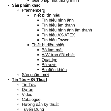
Giải pháp nhà thông minh
Sản phẩm khác
Pfannenberg
Thiết bị tín hiệu
Tín hiệu hình ảnh
Tín hiệu âm thanh
Tín hiệu hình ảnh âm thanh
Tín hiệu AX-ATEX
Tín hiệu Tower
Thiết bị điều nhiệt
Bộ làm mát
A/W trao đổi nhiệt
Quạt lọc
Bộ sưởi
Bộ điều khiển
Sản phẩm mới
Tin Tức – Kỹ Thuật
Tin Tức
Dự án
Video
Catalogue
Hướng dẫn kỹ thuật
Tuyển Dụng