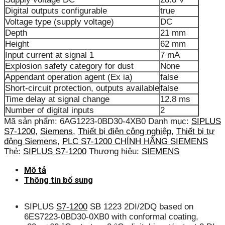
Digital outputs configurable
true
Voltage type (supply voltage)
DC
Depth
21 mm
Height
62 mm
Input current at signal 1
7 mA
Explosion safety category for dust
None
Appendant operation agent (Ex ia)
false
Short-circuit protection, outputs available
false
Time delay at signal change
12.8 ms
Number of digital inputs
2
Mã sản phẩm:
6AG1223-0BD30-4XB0
Danh mục:
SIPLUS
S7-1200
,
Siemens
,
Thiết bị điện công nghiệp
,
Thiết bị tự
động Siemens
,
PLC S7-1200 CHÍNH HÃNG SIEMENS
Thẻ:
SIPLUS S7-1200
Thương hiệu:
SIEMENS
Mô tả
Thông tin bổ sung
SIPLUS
S7-1200
SB 1223 2DI/2DQ based on
6ES7223-0BD30-0XB0 with conformal coating,