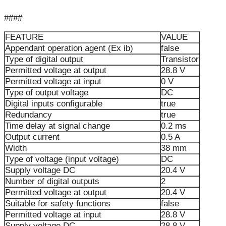
####
FEATURE
VALUE
Appendant operation agent (Ex ib)
false
Type of digital output
Transistor
Permitted voltage at output
28.8 V
Permitted voltage at input
0 V
Type of output voltage
DC
Digital inputs configurable
true
Redundancy
true
Time delay at signal change
0.2 ms
Output current
0.5 A
Width
38 mm
Type of voltage (input voltage)
DC
Supply voltage DC
20.4 V
Number of digital outputs
2
Permitted voltage at output
20.4 V
Suitable for safety functions
false
Permitted voltage at input
28.8 V
Supply voltage DC
28.8 V