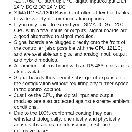
-20…+60 °C, start up 0 °C, digital input/output 2 DI
24 V DC/2 DQ 24 V DC
SIMATIC
S7-1200
Basic Controller – Flexible thanks
to wide variety of communication options
If you only have to extend your SIMATIC
S7-1200
CPU with a few inputs or outputs, signal boards are
a good alternative to signal modules.
Signal boards are plugged directly onto the front of
the controller (also possible with the
CPU 1211C
)
and are available as digital and analog input, output
and hybrid modules.
A communications board with an RS 485 interface is
also available.
Signal boards thus permit subsequent expansion of
the configuration without requiring any further space
in the control cabinet.
Just like the CPU, the digital input and output
modules are also protected against extreme ambient
conditions.
Due to the 100% conformal coating they can
withstand biologically, chemically and physically
active substances, condensation, frost, and
corrosive gases.