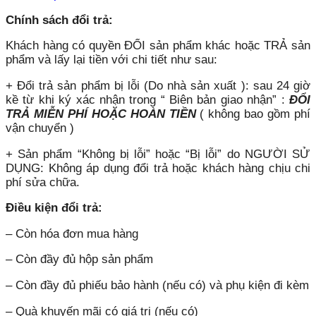
Chính sách đổi trả:
Khách hàng có quyền ĐỔI sản phẩm khác hoặc TRẢ sản
phẩm và lấy lại tiền với chi tiết như sau:
+ Đổi trả sản phẩm bị lỗi (Do nhà sản xuất ): sau 24 giờ
kề từ khi ký xác nhận trong “ Biên bản giao nhận” :
ĐỔI
TRẢ MIỄN PHÍ HOẶC HOÀN TIỀN
( không bao gồm phí
vận chuyển )
+ Sản phẩm “Không bị lỗi” hoặc “Bị lỗi” do NGƯỜI SỬ
DỤNG: Không áp dụng đổi trả hoặc khách hàng chịu chi
phí sửa chữa.
Điều kiện đổi trả:
– Còn hóa đơn mua hàng
– Còn đầy đủ hộp sản phẩm
– Còn đầy đủ phiếu bảo hành (nếu có) và phụ kiện đi kèm
– Quà khuyến mãi có giá trị (nếu có)