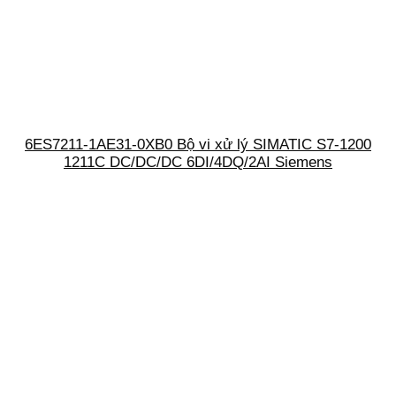
6ES7211-1AE31-0XB0 Bộ vi xử lý SIMATIC S7-1200
1211C DC/DC/DC 6DI/4DQ/2AI Siemens