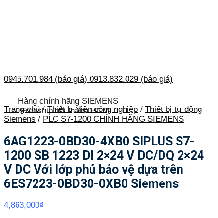
0945.701.984 (báo giá)
0913.832.029 (báo giá)
Hàng chính hãng SIEMENS
Trang chủ
/
Thiết bị điện công nghiệp
/
Thiết bị tự động
Freeship nội thành HCM
Siemens
/
PLC S7-1200 CHÍNH HÃNG SIEMENS
6AG1223-0BD30-4XB0 SIPLUS S7-
1200 SB 1223 DI 2×24 V DC/DQ 2×24
V DC Với lớp phủ bảo vệ dựa trên
6ES7223-0BD30-0XB0 Siemens
4,863,000
₫