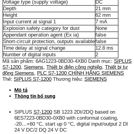
Voltage type (supply voltage)
DC
Depth
21 mm
Height
62 mm
Input current at signal 1
7 mA
Explosion safety category for dust
None
Appendant operation agent (Ex ia)
false
Short-circuit protection, outputs available
false
Time delay at signal change
12.8 ms
Number of digital inputs
2
Mã sản phẩm:
6AG1223-0BD30-4XB0
Danh mục:
SIPLUS
S7-1200
,
Siemens
,
Thiết bị điện công nghiệp
,
Thiết bị tự
động Siemens
,
PLC S7-1200 CHÍNH HÃNG SIEMENS
Thẻ:
SIPLUS S7-1200
Thương hiệu:
SIEMENS
Mô tả
Thông tin bổ sung
SIPLUS
S7-1200
SB 1223 2DI/2DQ based on
6ES7223-0BD30-0XB0 with conformal coating,
-20…+60 °C, start up 0 °C, digital input/output 2 DI
24 V DC/2 DQ 24 V DC