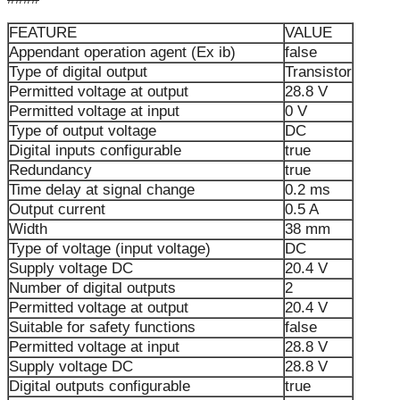
FEATURE
VALUE
Appendant operation agent (Ex ib)
false
Type of digital output
Transistor
Permitted voltage at output
28.8 V
Permitted voltage at input
0 V
Type of output voltage
DC
Digital inputs configurable
true
Redundancy
true
Time delay at signal change
0.2 ms
Output current
0.5 A
Width
38 mm
Type of voltage (input voltage)
DC
Supply voltage DC
20.4 V
Number of digital outputs
2
Permitted voltage at output
20.4 V
Suitable for safety functions
false
Permitted voltage at input
28.8 V
Supply voltage DC
28.8 V
Digital outputs configurable
true