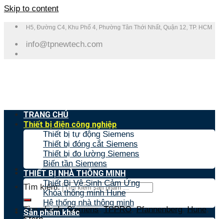
Skip to content
H5, Đường C4, Khu Phố 4, Phường Tân Thới Nhất, Quận 12, TP. HCM
info@tpnewtech.com
TRANG CHỦ
Thiết bị điện công nghiệp
Thiết bị tự động Siemens
Thiết bị đóng cắt Siemens
Thiết bị đo lường Siemens
Biến tần Siemens
THIẾT BỊ NHÀ THÔNG MINH
Thiết Bị Vệ Sinh Cảm Ứng
Tìm kiếm:
Khóa thông minh Hune
Hệ thống nhà thông minh
Tìm nhanh:
Siemens
,
TPPRO
,
Pfannenberg
,
Hune
,
Sản phẩm khác