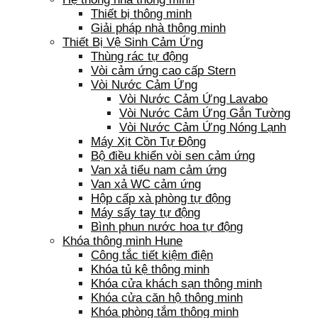
Thiết bị thông minh
Giải pháp nhà thông minh
Thiết Bị Vệ Sinh Cảm Ứng
Thùng rác tự động
Vòi cảm ứng cao cấp Stern
Vòi Nước Cảm Ứng
Vòi Nước Cảm Ứng Lavabo
Vòi Nước Cảm Ứng Gắn Tường
Vòi Nước Cảm Ứng Nóng Lạnh
Máy Xịt Cồn Tự Động
Bộ điều khiển vòi sen cảm ứng
Van xả tiểu nam cảm ứng
Van xả WC cảm ứng
Hộp cấp xà phòng tự động
Máy sấy tay tự động
Bình phun nước hoa tự động
Khóa thông minh Hune
Công tắc tiết kiệm điện
Khóa tủ kệ thông minh
Khóa cửa khách sạn thông minh
Khóa cửa căn hộ thông minh
Khóa phòng tắm thông minh