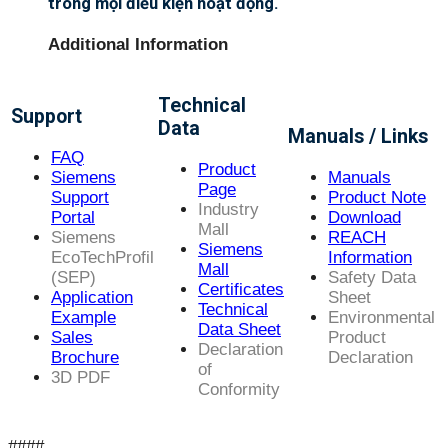
trong mọi điều kiện hoạt động.
Additional Information
Technical
Support
Data
Manuals / Links
FAQ
Product
Siemens
Manuals
Page
Support
Product Note
Industry
Portal
Download
Mall
Siemens
REACH
Siemens
EcoTechProfil
Information
Mall
(SEP)
Safety Data
Certificates
Application
Sheet
Technical
Example
Environmental
Data Sheet
Sales
Product
Declaration
Brochure
Declaration
of
3D PDF
Conformity
####