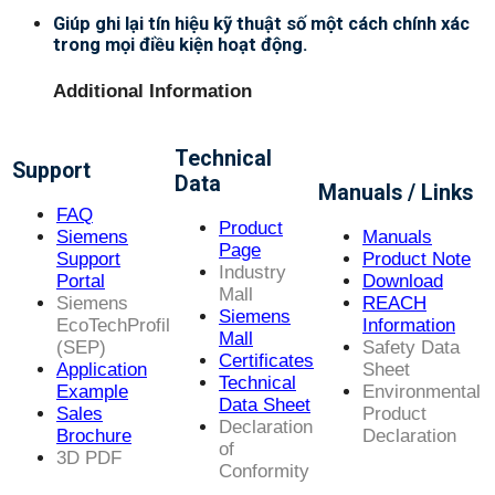
Giúp ghi lại tín hiệu kỹ thuật số một cách chính xác
trong mọi điều kiện hoạt động.
Additional Information
Technical
Support
Data
Manuals / Links
FAQ
Product
Siemens
Manuals
Page
Support
Product Note
Industry
Portal
Download
Mall
Siemens
REACH
Siemens
EcoTechProfil
Information
Mall
(SEP)
Safety Data
Certificates
Application
Sheet
Technical
Example
Environmental
Data Sheet
Sales
Product
Declaration
Brochure
Declaration
of
3D PDF
Conformity