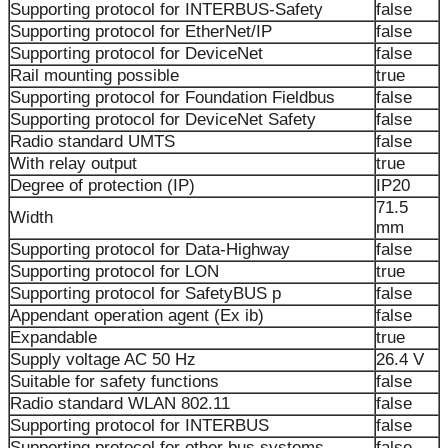
Supporting protocol for INTERBUS-Safety
false
Supporting protocol for EtherNet/IP
false
Supporting protocol for DeviceNet
false
Rail mounting possible
true
Supporting protocol for Foundation Fieldbus
false
Supporting protocol for DeviceNet Safety
false
Radio standard UMTS
false
With relay output
true
Degree of protection (IP)
IP20
71.5
Width
mm
Supporting protocol for Data-Highway
false
Supporting protocol for LON
true
Supporting protocol for SafetyBUS p
false
Appendant operation agent (Ex ib)
false
Expandable
true
Supply voltage AC 50 Hz
26.4 V
Suitable for safety functions
false
Radio standard WLAN 802.11
false
Supporting protocol for INTERBUS
false
Supporting protocol for other bus systems
false