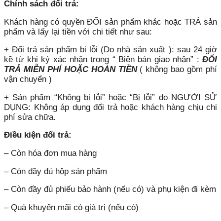
Chính sách đổi trả:
Khách hàng có quyền ĐỔI sản phẩm khác hoặc TRẢ sản
phẩm và lấy lại tiền với chi tiết như sau:
+ Đổi trả sản phẩm bị lỗi (Do nhà sản xuất ): sau 24 giờ
kề từ khi ký xác nhận trong “ Biên bản giao nhận” :
ĐỔI
TRẢ MIỄN PHÍ HOẶC HOÀN TIỀN
( không bao gồm phí
vận chuyển )
+ Sản phẩm “Không bị lỗi” hoặc “Bị lỗi” do NGƯỜI SỬ
DỤNG: Không áp dụng đổi trả hoặc khách hàng chịu chi
phí sửa chữa.
Điều kiện đổi trả:
– Còn hóa đơn mua hàng
– Còn đầy đủ hộp sản phẩm
– Còn đầy đủ phiếu bảo hành (nếu có) và phụ kiện đi kèm
– Quà khuyến mãi có giá trị (nếu có)