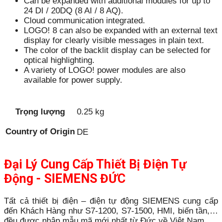
Can be expanded with additional modules for up to
24 DI / 20DQ (8 AI / 8 AQ).
Cloud communication integrated.
LOGO! 8 can also be expanded with an external text
display for clearly visible messages in plain text.
The color of the backlit display can be selected for
optical highlighting.
A variety of LOGO! power modules are also
available for power supply.
Trọng lượng
0.25 kg
Country of Origin
DE
Đại Lý Cung Cấp Thiết Bị Điện Tự
Động - SIEMENS ĐỨC
Tất cả thiết bị điện – điện tự động SIEMENS cung cấp
đến Khách Hàng như S7-1200, S7-1500, HMI, biến tần,…
đều được nhập mẫu mã mới nhất từ Đức về Việt Nam.