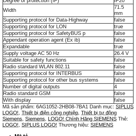
Degree of protection (IP)
IP20
71.5
Width
mm
Supporting protocol for Data-Highway
false
Supporting protocol for LON
true
Supporting protocol for SafetyBUS p
false
Appendant operation agent (Ex ib)
false
Expandable
true
Supply voltage AC 50 Hz
26.4 V
Suitable for safety functions
false
Radio standard WLAN 802.11
false
Supporting protocol for INTERBUS
false
Supporting protocol for other bus systems
false
Number of digital outputs
4
Radio standard GSM
false
With display
false
Mã sản phẩm:
6AG1052-2HB08-7BA1
Danh mục:
SIPLUS
LOGO!
,
Thiết bị điện công nghiệp
,
Thiết bị tự động
Siemens
,
Siemens
,
LOGO! Chính Hãng SIEMENS
Thẻ:
LOGO!
,
SIPLUS LOGO!
Thương hiệu:
SIEMENS