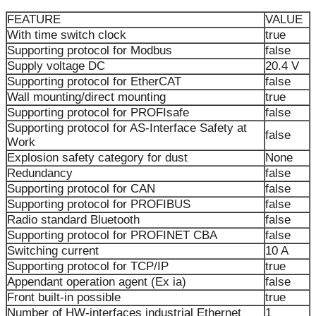
FEATURE
VALUE
With time switch clock
true
Supporting protocol for Modbus
false
Supply voltage DC
20.4 V
Supporting protocol for EtherCAT
false
Wall mounting/direct mounting
true
Supporting protocol for PROFIsafe
false
Supporting protocol for AS-Interface Safety at
false
Work
Explosion safety category for dust
None
Redundancy
false
Supporting protocol for CAN
false
Supporting protocol for PROFIBUS
false
Radio standard Bluetooth
false
Supporting protocol for PROFINET CBA
false
Switching current
10 A
Supporting protocol for TCP/IP
true
Appendant operation agent (Ex ia)
false
Front built-in possible
true
Number of HW-interfaces industrial Ethernet
1