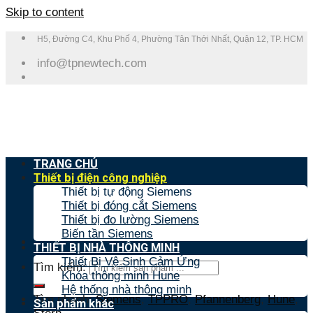
Skip to content
H5, Đường C4, Khu Phố 4, Phường Tân Thới Nhất, Quận 12, TP. HCM
info@tpnewtech.com
TRANG CHỦ
Thiết bị điện công nghiệp
Thiết bị tự động Siemens
Thiết bị đóng cắt Siemens
Thiết bị đo lường Siemens
Biến tần Siemens
THIẾT BỊ NHÀ THÔNG MINH
Thiết Bị Vệ Sinh Cảm Ứng
Tìm kiếm:
Khóa thông minh Hune
Hệ thống nhà thông minh
Tìm nhanh:
Siemens
,
TPPRO
,
Pfannenberg
,
Hune
,
Sản phẩm khác