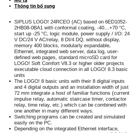
Mô tả
Thông tin bổ sung
SIPLUS LOGO! 24RCEO (AC) based on 6ED1052-
2HB08-0BA1 with conformal coating, -40…+70 °C,
start up -25 °C, logic module, power supply / I/O: 24
V DC/24 V AC/relay, 8 DI/4 DQ, without display,
memory 400 blocks, modularly expandable,
Ethernet, integrated web server, data log, user-
defined web pages, standard microSD card for
LOGO! Soft Comfort V8.3 or higher older projects
executable cloud connection in all LOGO! 8.3 basic
units
The LOGO! 8 basic units with their 8 digital inputs
and 4 digital outputs and an installation width of just
72 mm integrate a host of familiar functions (current
impulse relay, automatic staircase timer, contactor
relay, time relay, etc.) which can be combined with
one another in many different ways.
Switching programs can be created and simulated
easily on the PC.
Depending on the integrated Ethernet interface,