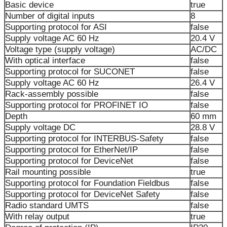
Basic device
true
Number of digital inputs
8
Supporting protocol for ASI
false
Supply voltage AC 60 Hz
20.4 V
Voltage type (supply voltage)
AC/DC
With optical interface
false
Supporting protocol for SUCONET
false
Supply voltage AC 60 Hz
26.4 V
Rack-assembly possible
false
Supporting protocol for PROFINET IO
false
Depth
60 mm
Supply voltage DC
28.8 V
Supporting protocol for INTERBUS-Safety
false
Supporting protocol for EtherNet/IP
false
Supporting protocol for DeviceNet
false
Rail mounting possible
true
Supporting protocol for Foundation Fieldbus
false
Supporting protocol for DeviceNet Safety
false
Radio standard UMTS
false
With relay output
true