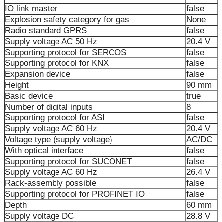
IO link master
false
Explosion safety category for gas
None
Radio standard GPRS
false
Supply voltage AC 50 Hz
20.4 V
Supporting protocol for SERCOS
false
Supporting protocol for KNX
false
Expansion device
false
Height
90 mm
Basic device
true
Number of digital inputs
8
Supporting protocol for ASI
false
Supply voltage AC 60 Hz
20.4 V
Voltage type (supply voltage)
AC/DC
With optical interface
false
Supporting protocol for SUCONET
false
Supply voltage AC 60 Hz
26.4 V
Rack-assembly possible
false
Supporting protocol for PROFINET IO
false
Depth
60 mm
Supply voltage DC
28.8 V