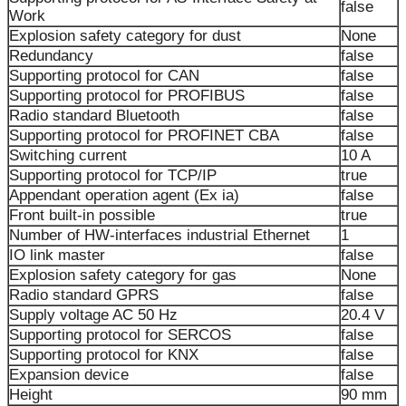
false
Work
Explosion safety category for dust
None
Redundancy
false
Supporting protocol for CAN
false
Supporting protocol for PROFIBUS
false
Radio standard Bluetooth
false
Supporting protocol for PROFINET CBA
false
Switching current
10 A
Supporting protocol for TCP/IP
true
Appendant operation agent (Ex ia)
false
Front built-in possible
true
Number of HW-interfaces industrial Ethernet
1
IO link master
false
Explosion safety category for gas
None
Radio standard GPRS
false
Supply voltage AC 50 Hz
20.4 V
Supporting protocol for SERCOS
false
Supporting protocol for KNX
false
Expansion device
false
Height
90 mm