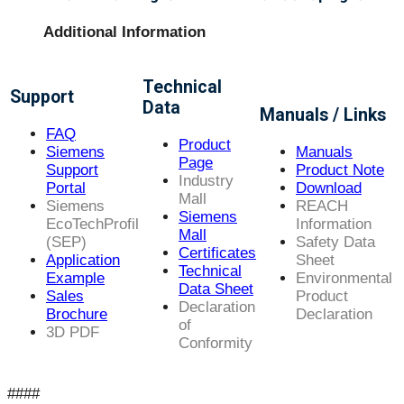
Additional Information
Technical
Support
Data
Manuals / Links
FAQ
Product
Siemens
Manuals
Page
Support
Product Note
Industry
Portal
Download
Mall
Siemens
REACH
Siemens
EcoTechProfil
Information
Mall
(SEP)
Safety Data
Certificates
Application
Sheet
Technical
Example
Environmental
Data Sheet
Sales
Product
Declaration
Brochure
Declaration
of
3D PDF
Conformity
####