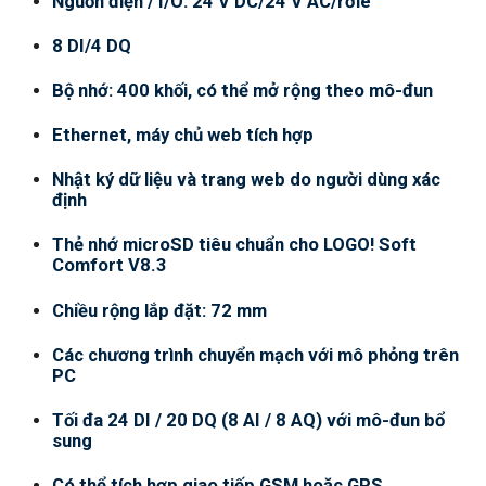
Nguồn điện / I/O: 24 V DC/24 V AC/rơle
8 DI/4 DQ
Bộ nhớ: 400 khối, có thể mở rộng theo mô-đun
Ethernet, máy chủ web tích hợp
Nhật ký dữ liệu và trang web do người dùng xác
định
Thẻ nhớ microSD tiêu chuẩn cho LOGO! Soft
Comfort V8.3
Chiều rộng lắp đặt: 72 mm
Các chương trình chuyển mạch với mô phỏng trên
PC
Tối đa 24 DI / 20 DQ (8 AI / 8 AQ) với mô-đun bổ
sung
Có thể tích hợp giao tiếp GSM hoặc GPS