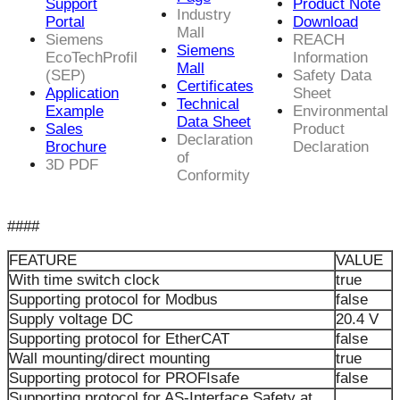
Support
Product Note
Industry
Portal
Download
Mall
Siemens
REACH
Siemens
EcoTechProfil
Information
Mall
(SEP)
Safety Data
Certificates
Application
Sheet
Technical
Example
Environmental
Data Sheet
Sales
Product
Declaration
Brochure
Declaration
of
3D PDF
Conformity
####
FEATURE
VALUE
With time switch clock
true
Supporting protocol for Modbus
false
Supply voltage DC
20.4 V
Supporting protocol for EtherCAT
false
Wall mounting/direct mounting
true
Supporting protocol for PROFIsafe
false
Supporting protocol for AS-Interface Safety at