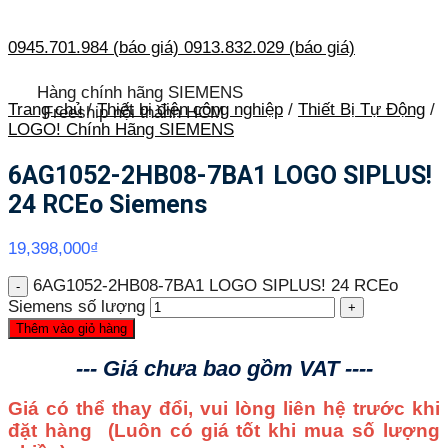
0945.701.984 (báo giá)
0913.832.029 (báo giá)
Hàng chính hãng SIEMENS
Trang chủ
/
Thiết bị điện công nghiệp
/
Thiết Bị Tự Động
/
Freeship nội thành HCM
LOGO! Chính Hãng SIEMENS
6AG1052-2HB08-7BA1 LOGO SIPLUS!
24 RCEo Siemens
19,398,000
₫
6AG1052-2HB08-7BA1 LOGO SIPLUS! 24 RCEo
Siemens số lượng
Thêm vào giỏ hàng
--- Giá chưa bao gồm VAT ----
Giá có thể thay đổi, vui lòng liên hệ trước khi
đặt hàng
(Luôn có giá tốt khi mua số lượng