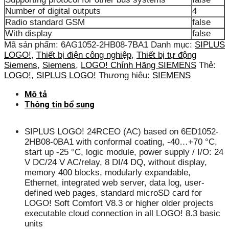
Number of digital outputs
4
Radio standard GSM
false
With display
false
Mã sản phẩm:
6AG1052-2HB08-7BA1
Danh mục:
SIPLUS
LOGO!
,
Thiết bị điện công nghiệp
,
Thiết bị tự động
Siemens
,
Siemens
,
LOGO! Chính Hãng SIEMENS
Thẻ:
LOGO!
,
SIPLUS LOGO!
Thương hiệu:
SIEMENS
Mô tả
Thông tin bổ sung
SIPLUS LOGO! 24RCEO (AC) based on 6ED1052-
2HB08-0BA1 with conformal coating, -40…+70 °C,
start up -25 °C, logic module, power supply / I/O: 24
V DC/24 V AC/relay, 8 DI/4 DQ, without display,
memory 400 blocks, modularly expandable,
Ethernet, integrated web server, data log, user-
defined web pages, standard microSD card for
LOGO! Soft Comfort V8.3 or higher older projects
executable cloud connection in all LOGO! 8.3 basic
units