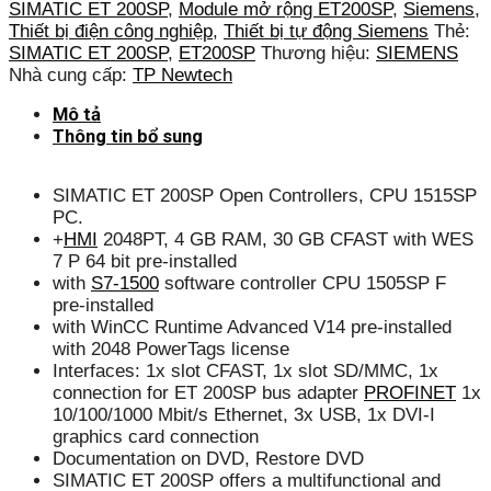
SIMATIC ET 200SP
,
Module mở rộng ET200SP
,
Siemens
,
Thiết bị điện công nghiệp
,
Thiết bị tự động Siemens
Thẻ:
SIMATIC ET 200SP
,
ET200SP
Thương hiệu:
SIEMENS
Nhà cung cấp:
TP Newtech
Mô tả
Thông tin bổ sung
SIMATIC ET 200SP Open Controllers, CPU 1515SP
PC.
+
HMI
2048PT, 4 GB RAM, 30 GB CFAST with WES
7 P 64 bit pre-installed
with
S7-1500
software controller CPU 1505SP F
pre-installed
with WinCC Runtime Advanced V14 pre-installed
with 2048 PowerTags license
Interfaces: 1x slot CFAST, 1x slot SD/MMC, 1x
connection for ET 200SP bus adapter
PROFINET
1x
10/100/1000 Mbit/s Ethernet, 3x USB, 1x DVI-I
graphics card connection
Documentation on DVD, Restore DVD
SIMATIC ET 200SP offers a multifunctional and