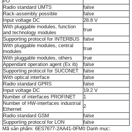
I/O
Radio standard UMTS
false
Rack-assembly possible
false
Input voltage DC
28.8 V
With pluggable modules, function
true
and technology modules
Supporting protocol for INTERBUS
false
With pluggable modules, central
true
modules
With pluggable modules, others
true
Appendant operation agent (Ex ib)
false
Supporting protocol for SUCONET
false
With optical interface
false
Radio standard GPRS
false
Input voltage DC
19.2 V
Number of interfaces PROFINET
1
Number of HW-interfaces industrial
2
Ethernet
Radio standard GSM
false
Supporting protocol for LON
false
Mã sản phẩm:
6ES7677-2AA41-0FM0
Danh mục: