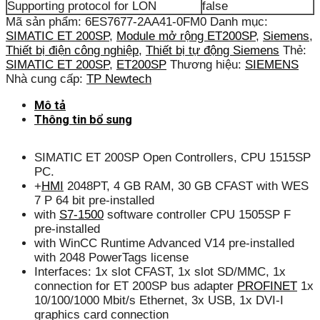
Supporting protocol for LON
false
Mã sản phẩm:
6ES7677-2AA41-0FM0
Danh mục:
SIMATIC ET 200SP
,
Module mở rộng ET200SP
,
Siemens
,
Thiết bị điện công nghiệp
,
Thiết bị tự động Siemens
Thẻ:
SIMATIC ET 200SP
,
ET200SP
Thương hiệu:
SIEMENS
Nhà cung cấp:
TP Newtech
Mô tả
Thông tin bổ sung
SIMATIC ET 200SP Open Controllers, CPU 1515SP
PC.
+
HMI
2048PT, 4 GB RAM, 30 GB CFAST with WES
7 P 64 bit pre-installed
with
S7-1500
software controller CPU 1505SP F
pre-installed
with WinCC Runtime Advanced V14 pre-installed
with 2048 PowerTags license
Interfaces: 1x slot CFAST, 1x slot SD/MMC, 1x
connection for ET 200SP bus adapter
PROFINET
1x
10/100/1000 Mbit/s Ethernet, 3x USB, 1x DVI-I
graphics card connection