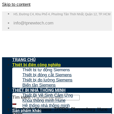
Skip to content
H5, Đường C4, Khu Phố 4, Phường Tân Thới Nhất, Quận 12, TP. HCM
info@tpnewtech.com
TRANG CHỦ
Thiết bị điện công nghiệp
Thiết bị tự động Siemens
Thiết bị đóng cắt Siemens
Thiết bị đo lường Siemens
Biến tần Siemens
THIẾT BỊ NHÀ THÔNG MINH
Thiết Bị Vệ Sinh Cảm Ứng
Tìm kiếm:
Khóa thông minh Hune
Hệ thống nhà thông minh
Tìm nhanh:
Siemens
,
TPPRO
,
Pfannenberg
,
Hune
,
Sản phẩm khác