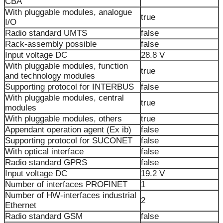
CBA
With pluggable modules, analogue
true
I/O
Radio standard UMTS
false
Rack-assembly possible
false
Input voltage DC
28.8 V
With pluggable modules, function
true
and technology modules
Supporting protocol for INTERBUS
false
With pluggable modules, central
true
modules
With pluggable modules, others
true
Appendant operation agent (Ex ib)
false
Supporting protocol for SUCONET
false
With optical interface
false
Radio standard GPRS
false
Input voltage DC
19.2 V
Number of interfaces PROFINET
1
Number of HW-interfaces industrial
2
Ethernet
Radio standard GSM
false