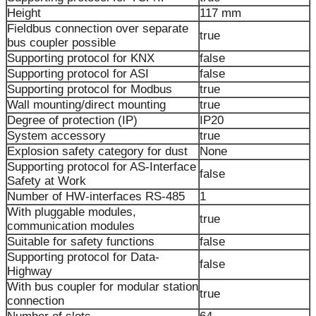
Height
117 mm
Fieldbus connection over separate
true
bus coupler possible
Supporting protocol for KNX
false
Supporting protocol for ASI
false
Supporting protocol for Modbus
true
Wall mounting/direct mounting
true
Degree of protection (IP)
IP20
System accessory
true
Explosion safety category for dust
None
Supporting protocol for AS-Interface
false
Safety at Work
Number of HW-interfaces RS-485
1
With pluggable modules,
true
communication modules
Suitable for safety functions
false
Supporting protocol for Data-
false
Highway
With bus coupler for modular station
true
connection