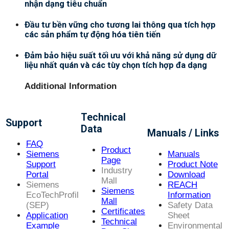
nhận dạng tiêu chuẩn
Đầu tư bền vững cho tương lai thông qua tích hợp
các sản phẩm tự động hóa tiên tiến
Đảm bảo hiệu suất tối ưu với khả năng sử dụng dữ
liệu nhất quán và các tùy chọn tích hợp đa dạng
Additional Information
Technical
Support
Data
Manuals / Links
FAQ
Product
Siemens
Manuals
Page
Support
Product Note
Industry
Portal
Download
Mall
Siemens
REACH
Siemens
EcoTechProfil
Information
Mall
(SEP)
Safety Data
Certificates
Application
Sheet
Technical
Example
Environmental