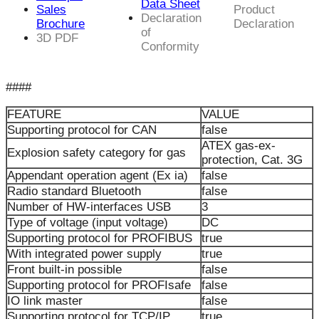
Data Sheet
Sales
Product
Declaration
Brochure
Declaration
of
3D PDF
Conformity
####
FEATURE
VALUE
Supporting protocol for CAN
false
ATEX gas-ex-
Explosion safety category for gas
protection, Cat. 3G
Appendant operation agent (Ex ia)
false
Radio standard Bluetooth
false
Number of HW-interfaces USB
3
Type of voltage (input voltage)
DC
Supporting protocol for PROFIBUS
true
With integrated power supply
true
Front built-in possible
false
Supporting protocol for PROFIsafe
false
IO link master
false
Supporting protocol for TCP/IP
true