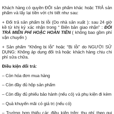
Khách hàng có quyền ĐỔI sản phẩm khác hoặc TRẢ sản
phẩm và lấy lại tiền với chi tiết như sau:
+ Đổi trả sản phẩm bị lỗi (Do nhà sản xuất ): sau 24 giờ
kề từ khi ký xác nhận trong “ Biên bản giao nhận” :
ĐỔI
TRẢ MIỄN PHÍ HOẶC HOÀN TIỀN
( không bao gồm phí
vận chuyển )
+ Sản phẩm “Không bị lỗi” hoặc “Bị lỗi” do NGƯỜI SỬ
DỤNG: Không áp dụng đổi trả hoặc khách hàng chịu chi
phí sửa chữa.
Điều kiện đổi trả:
– Còn hóa đơn mua hàng
– Còn đầy đủ hộp sản phẩm
– Còn đầy đủ phiếu bảo hành (nếu có) và phụ kiện đi kèm
– Quà khuyến mãi có giá trị (nếu có)
– Trường hợp thiếu các điều kiện trên: thu phí theo qui