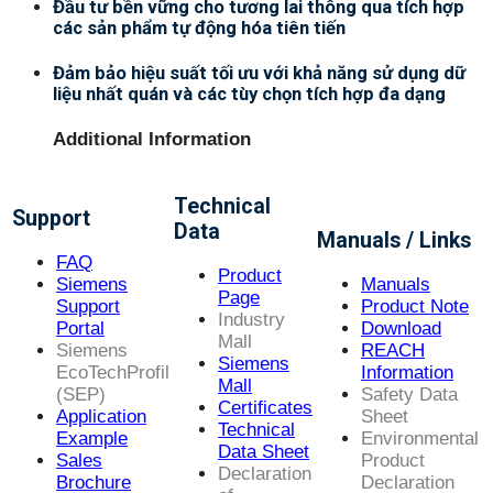
Đầu tư bền vững cho tương lai thông qua tích hợp
các sản phẩm tự động hóa tiên tiến
Đảm bảo hiệu suất tối ưu với khả năng sử dụng dữ
liệu nhất quán và các tùy chọn tích hợp đa dạng
Additional Information
Technical
Support
Data
Manuals / Links
FAQ
Product
Siemens
Manuals
Page
Support
Product Note
Industry
Portal
Download
Mall
Siemens
REACH
Siemens
EcoTechProfil
Information
Mall
(SEP)
Safety Data
Certificates
Application
Sheet
Technical
Example
Environmental
Data Sheet
Sales
Product
Declaration
Brochure
Declaration