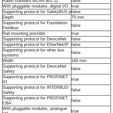
Radio standard WLAN 802.11
false
With pluggable modules, digital I/O
true
Supporting protocol for SafetyBUS p
false
Depth
75 mm
Supporting protocol for Foundation
false
Fieldbus
Rail mounting possible
true
Supporting protocol for DeviceNet
false
Supporting protocol for EtherNet/IP
false
Supporting protocol for other bus
false
systems
Width
160 mm
Supporting protocol for DeviceNet
false
Safety
Supporting protocol for PROFINET
true
IO
Supporting protocol for INTERBUS-
false
Safety
Supporting protocol for PROFINET
false
CBA
With pluggable modules, analogue
true