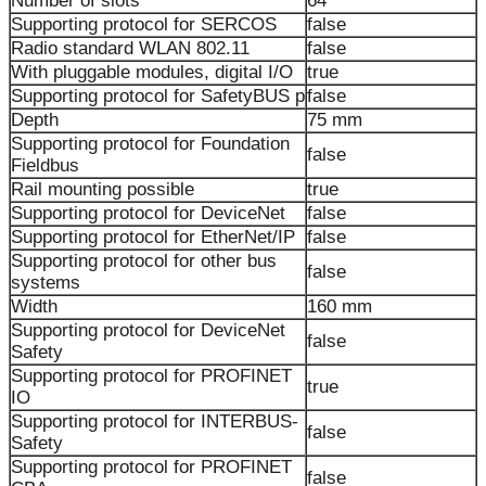
Number of slots
64
Supporting protocol for SERCOS
false
Radio standard WLAN 802.11
false
With pluggable modules, digital I/O
true
Supporting protocol for SafetyBUS p
false
Depth
75 mm
Supporting protocol for Foundation
false
Fieldbus
Rail mounting possible
true
Supporting protocol for DeviceNet
false
Supporting protocol for EtherNet/IP
false
Supporting protocol for other bus
false
systems
Width
160 mm
Supporting protocol for DeviceNet
false
Safety
Supporting protocol for PROFINET
true
IO
Supporting protocol for INTERBUS-
false
Safety
Supporting protocol for PROFINET
false