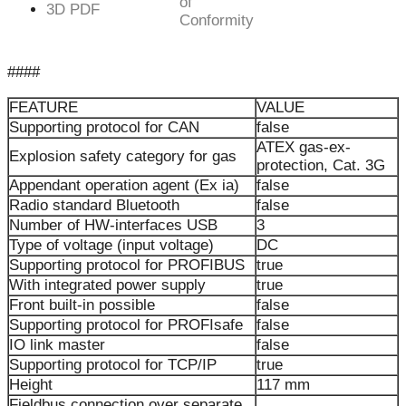
of
3D PDF
Conformity
####
FEATURE
VALUE
Supporting protocol for CAN
false
ATEX gas-ex-
Explosion safety category for gas
protection, Cat. 3G
Appendant operation agent (Ex ia)
false
Radio standard Bluetooth
false
Number of HW-interfaces USB
3
Type of voltage (input voltage)
DC
Supporting protocol for PROFIBUS
true
With integrated power supply
true
Front built-in possible
false
Supporting protocol for PROFIsafe
false
IO link master
false
Supporting protocol for TCP/IP
true
Height
117 mm
Fieldbus connection over separate