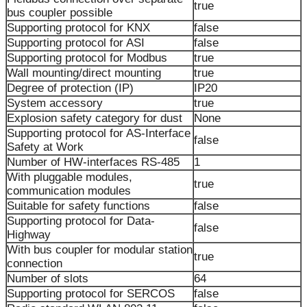
true
bus coupler possible
Supporting protocol for KNX
false
Supporting protocol for ASI
false
Supporting protocol for Modbus
true
Wall mounting/direct mounting
true
Degree of protection (IP)
IP20
System accessory
true
Explosion safety category for dust
None
Supporting protocol for AS-Interface
false
Safety at Work
Number of HW-interfaces RS-485
1
With pluggable modules,
true
communication modules
Suitable for safety functions
false
Supporting protocol for Data-
false
Highway
With bus coupler for modular station
true
connection
Number of slots
64
Supporting protocol for SERCOS
false