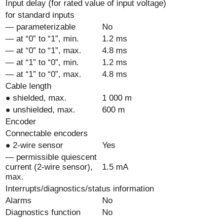
Input delay (for rated value of input voltage)
for standard inputs
— parameterizable
No
— at “0” to “1”, min.
1.2 ms
— at “0” to “1”, max.
4.8 ms
— at “1” to “0”, min.
1.2 ms
— at “1” to “0”, max.
4.8 ms
Cable length
● shielded, max.
1 000 m
● unshielded, max.
600 m
Encoder
Connectable encoders
● 2-wire sensor
Yes
— permissible quiescent
current (2-wire sensor),
1.5 mA
max.
Interrupts/diagnostics/status information
Alarms
No
Diagnostics function
No