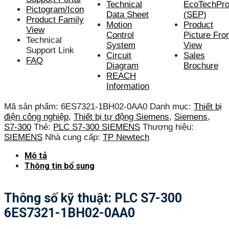
Technical
EcoTechProf
Pictogram/Icon
Data Sheet
(SEP)
Product Family
Motion
Product
View
Control
Picture Fro
Technical
System
View
Support Link
Circuit
Sales
FAQ
Diagram
Brochure
REACH
Information
Mã sản phẩm:
6ES7321-1BH02-0AA0
Danh mục:
Thiết bị
điện công nghiệp
,
Thiết bị tự động Siemens
,
Siemens
,
S7-300
Thẻ:
PLC S7-300 SIEMENS
Thương hiệu:
SIEMENS
Nhà cung cấp:
TP Newtech
Mô tả
Thông tin bổ sung
Thông số kỹ thuật: PLC S7-300
6ES7321-1BH02-0AA0