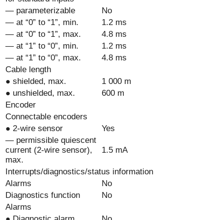
— parameterizable
No
— at “0” to “1”, min.
1.2 ms
— at “0” to “1”, max.
4.8 ms
— at “1” to “0”, min.
1.2 ms
— at “1” to “0”, max.
4.8 ms
Cable length
● shielded, max.
1 000 m
● unshielded, max.
600 m
Encoder
Connectable encoders
● 2-wire sensor
Yes
— permissible quiescent
current (2-wire sensor),
1.5 mA
max.
Interrupts/diagnostics/status information
Alarms
No
Diagnostics function
No
Alarms
● Diagnostic alarm
No