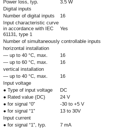
Power loss, typ.
3.5 W
Digital inputs
Number of digital inputs
16
Input characteristic curve
in accordance with IEC
Yes
61131, type 1
Number of simultaneously controllable inputs
horizontal installation
— up to 40 °C, max.
16
— up to 60 °C, max.
16
vertical installation
— up to 40 °C, max.
16
Input voltage
● Type of input voltage
DC
● Rated value (DC)
24 V
● for signal “0”
-30 to +5 V
● for signal “1”
13 to 30V
Input current
● for signal “1”, typ.
7 mA