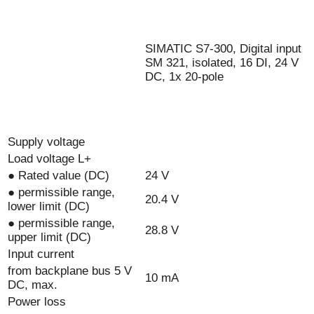
SIMATIC S7-300, Digital input
SM 321, isolated, 16 DI, 24 V
DC, 1x 20-pole
Supply voltage
Load voltage L+
● Rated value (DC)
24 V
● permissible range,
20.4 V
lower limit (DC)
● permissible range,
28.8 V
upper limit (DC)
Input current
from backplane bus 5 V
10 mA
DC, max.
Power loss