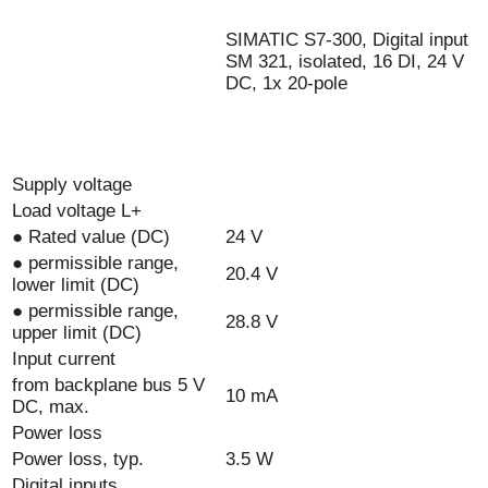
SIMATIC S7-300, Digital input
SM 321, isolated, 16 DI, 24 V
DC, 1x 20-pole
Supply voltage
Load voltage L+
● Rated value (DC)
24 V
● permissible range,
20.4 V
lower limit (DC)
● permissible range,
28.8 V
upper limit (DC)
Input current
from backplane bus 5 V
10 mA
DC, max.
Power loss
Power loss, typ.
3.5 W
Digital inputs