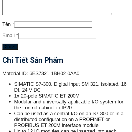
Tên
*
Email
*
Chi Tiết Sản Phẩm
Material ID: 6ES7321-1BH02-0AA0
SIMATIC S7-300, Digital input SM 321, isolated, 16
DI, 24 V DC
1x 20-pole SIMATIC ET 200M
Modular and universally applicable I/O system for
the control cabinet in IP20
Can be used as a central I/O on an S7-300 or in a
distributed configuration on a PROFINET or
PROFIBUS ET 200M interface module
Up to 12 IO modules can be inserted into each