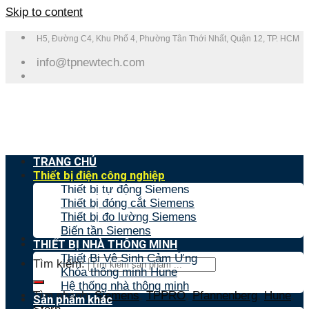
Skip to content
H5, Đường C4, Khu Phố 4, Phường Tân Thới Nhất, Quận 12, TP. HCM
info@tpnewtech.com
TRANG CHỦ
Thiết bị điện công nghiệp
Thiết bị tự động Siemens
Thiết bị đóng cắt Siemens
Thiết bị đo lường Siemens
Biến tần Siemens
THIẾT BỊ NHÀ THÔNG MINH
Thiết Bị Vệ Sinh Cảm Ứng
Tìm kiếm:
Khóa thông minh Hune
Hệ thống nhà thông minh
Tìm nhanh:
Siemens
,
TPPRO
,
Pfannenberg
,
Hune
,
Sản phẩm khác