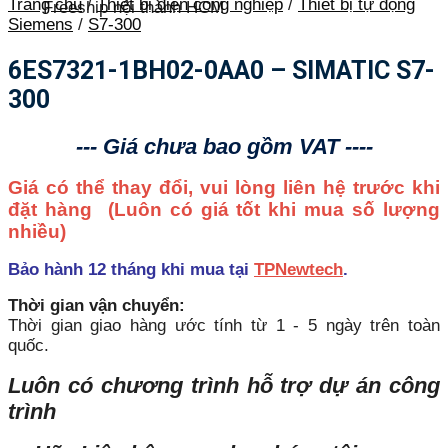
Trang chủ
/
Thiết bị điện công nghiệp
/
Thiết bị tự động
Freeship nội thành HCM
Siemens
/
S7-300
6ES7321-1BH02-0AA0 – SIMATIC S7-
300
--- Giá chưa bao gồm VAT ----
Giá có thể thay đổi, vui lòng liên hệ trước khi
đặt hàng
(Luôn có giá tốt khi mua số lượng
nhiều)
Bảo hành 12 tháng khi mua tại
TPNewtech
.
Thời gian vận chuyển:
Thời gian giao hàng ước tính từ 1 - 5 ngày trên toàn
quốc.
Luôn có chương trình hỗ trợ dự án công
trình