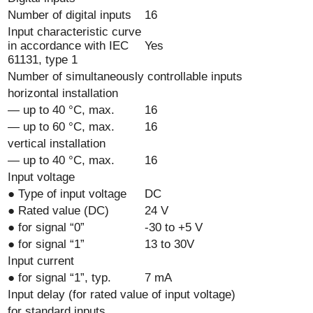
Number of digital inputs
16
Input characteristic curve
in accordance with IEC
Yes
61131, type 1
Number of simultaneously controllable inputs
horizontal installation
— up to 40 °C, max.
16
— up to 60 °C, max.
16
vertical installation
— up to 40 °C, max.
16
Input voltage
● Type of input voltage
DC
● Rated value (DC)
24 V
● for signal “0”
-30 to +5 V
● for signal “1”
13 to 30V
Input current
● for signal “1”, typ.
7 mA
Input delay (for rated value of input voltage)
for standard inputs