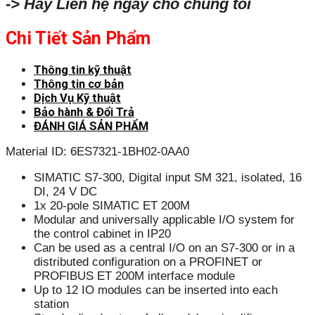
-> Hãy Liên hệ ngay cho chúng tôi
Chi Tiết Sản Phẩm
Thông tin kỹ thuật
Thông tin cơ bản
Dịch Vụ Kỹ thuật
Bảo hành & Đổi Trả
ĐÁNH GIÁ SẢN PHẨM
Material ID: 6ES7321-1BH02-0AA0
SIMATIC S7-300, Digital input SM 321, isolated, 16
DI, 24 V DC
1x 20-pole SIMATIC ET 200M
Modular and universally applicable I/O system for
the control cabinet in IP20
Can be used as a central I/O on an S7-300 or in a
distributed configuration on a PROFINET or
PROFIBUS ET 200M interface module
Up to 12 IO modules can be inserted into each
station