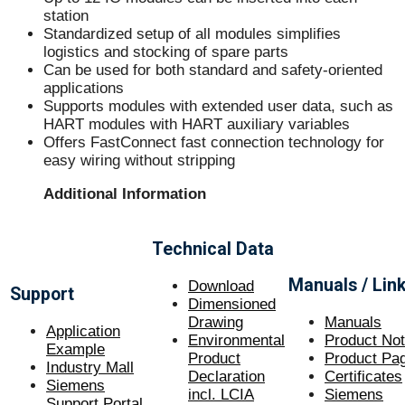
station
Standardized setup of all modules simplifies
logistics and stocking of spare parts
Can be used for both standard and safety-oriented
applications
Supports modules with extended user data, such as
HART modules with HART auxiliary variables
Offers FastConnect fast connection technology for
easy wiring without stripping
Additional Information
Technical Data
Manuals / Lin
Download
Support
Dimensioned
Drawing
Manuals
Application
Environmental
Product No
Example
Product
Product Pa
Industry Mall
Declaration
Certificate
s
Siemens
incl. LCIA
Siemens
Support Portal