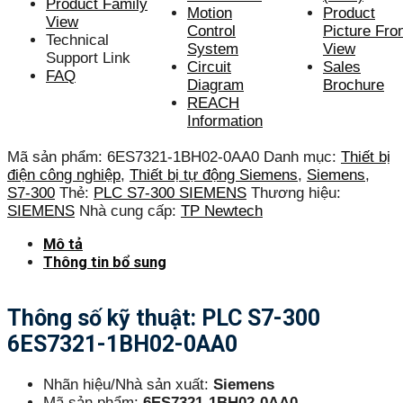
Product Family
Motion
Product
View
Control
Picture Fro
Technical
System
View
Support Link
Circuit
Sales
FAQ
Diagram
Brochure
REACH
Information
Mã sản phẩm:
6ES7321-1BH02-0AA0
Danh mục:
Thiết bị
điện công nghiệp
,
Thiết bị tự động Siemens
,
Siemens
,
S7-300
Thẻ:
PLC S7-300 SIEMENS
Thương hiệu:
SIEMENS
Nhà cung cấp:
TP Newtech
Mô tả
Thông tin bổ sung
Thông số kỹ thuật: PLC S7-300
6ES7321-1BH02-0AA0
Nhãn hiệu/Nhà sản xuất:
Siemens
Mã sản phẩm:
6ES7321-1BH02-0AA0