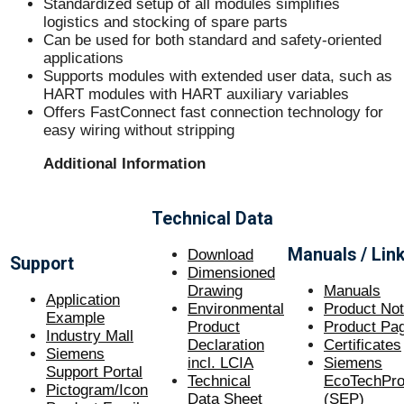
Standardized setup of all modules simplifies
logistics and stocking of spare parts
Can be used for both standard and safety-oriented
applications
Supports modules with extended user data, such as
HART modules with HART auxiliary variables
Offers FastConnect fast connection technology for
easy wiring without stripping
Additional Information
Technical Data
Manuals / Lin
Download
Support
Dimensioned
Drawing
Manuals
Application
Environmental
Product No
Example
Product
Product Pa
Industry Mall
Declaration
Certificate
s
Siemens
incl. LCIA
Siemens
Support Portal
Technical
EcoTechProf
Pictogram/Icon
Data Sheet
(SEP)