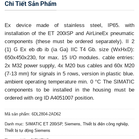
Chi Tiết Sản Phẩm
Ex device made of stainless steel, IP65. with
installation of the ET 200iSP and AirLineEx pneumatic
components (these must be ordered separately). II 2
(1) G Ex eb db ib (ia Ga) IIC T4 Gb. size (WxHxD):
650x450x230, for max. 15 I/O modules. cable entries:
2x M32 power supply, 4x M20 bus cables and 60x M20
(7-13 mm) for signals in 5 rows, version in plastic blue.
ambient operating temperature min. 0 °C The SIMATIC
components to be installed in the housing must be
ordered with org ID A4051007 position.
Mã sản phẩm:
6DL2804-2AD62
Danh mục:
SIMATIC ET 200iSP
,
Siemens
,
Thiết bị điện công nghiệp
,
Thiết bị tự động Siemens