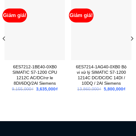
Giảm giá!
Giảm giá!
6ES7212-1BE40-0XB0
6ES7214-1AG40-0XB0 Bộ
SIMATIC S7-1200 CPU
vi xử lý SIMATIC S7-1200
1212C AC/DC/rơ le
1214C DC/DC/DC 14DI /
8DI/6DQ/2AI Siemens
10DQ / 2AI Siemens
Giá
Giá
Giá
Giá
9,155,000
₫
3,635,000
₫
13,860,000
₫
5,800,000
₫
gốc
hiện
gốc
hiện
là:
tại
là:
tại
9,155,000₫.
là:
13,860,000₫.
là:
3,635,000₫.
5,800