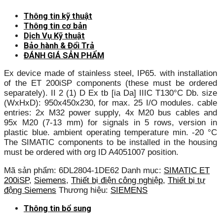
Thông tin kỹ thuật
Thông tin cơ bản
Dịch Vụ Kỹ thuật
Bảo hành & Đổi Trả
ĐÁNH GIÁ SẢN PHẨM
Ex device made of stainless steel, IP65. with installation
of the ET 200iSP components (these must be ordered
separately). II 2 (1) D Ex tb [ia Da] IIIC T130°C Db. size
(WxHxD): 950x450x230, for max. 25 I/O modules. cable
entries: 2x M32 power supply, 4x M20 bus cables and
95x M20 (7-13 mm) for signals in 5 rows, version in
plastic blue. ambient operating temperature min. -20 °C
The SIMATIC components to be installed in the housing
must be ordered with org ID A4051007 position.
Mã sản phẩm:
6DL2804-1DE62
Danh mục:
SIMATIC ET
200iSP
,
Siemens
,
Thiết bị điện công nghiệp
,
Thiết bị tự
động Siemens
Thương hiệu:
SIEMENS
Thông tin bổ sung