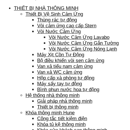
THIẾT BỊ NHÀ THÔNG MINH
Thiết Bị Vệ Sinh Cảm Ứng
Thùng rác tự động
Vòi cảm ứng cao cấp Stern
Vòi Nước Cảm Ứng
Vòi Nước Cảm Ứng Lavabo
Vòi Nước Cảm Ứng Gắn Tường
Vòi Nước Cảm Ứng Nóng Lạnh
Máy Xịt Cồn Tự Động
Bộ điều khiển vòi sen cảm ứng
Van xả tiểu nam cảm ứng
Van xả WC cảm ứng
Hộp cấp xà phòng tự động
Máy sấy tay tự động
Bình phun nước hoa tự động
Hệ thống nhà thông minh
Giải pháp nhà thông minh
Thiết bị thông minh
Khóa thông minh Hune
Công tắc tiết kiệm điện
Khóa tủ kệ thông minh