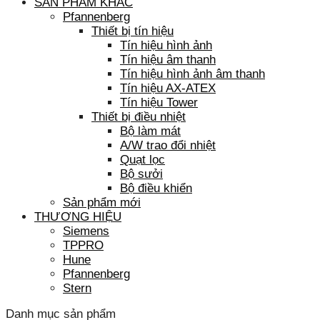
SẢN PHẨM KHÁC
Pfannenberg
Thiết bị tín hiệu
Tín hiệu hình ảnh
Tín hiệu âm thanh
Tín hiệu hình ảnh âm thanh
Tín hiệu AX-ATEX
Tín hiệu Tower
Thiết bị điều nhiệt
Bộ làm mát
A/W trao đổi nhiệt
Quạt lọc
Bộ sưởi
Bộ điều khiển
Sản phẩm mới
THƯƠNG HIỆU
Siemens
TPPRO
Hune
Pfannenberg
Stern
Danh mục sản phẩm