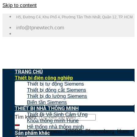
Skip to content
H5, Đường C4, Khu Phố 4, Phường Tân Thới Nhất, Quận 12, TP. HCM
info@tpnewtech.com
TRANG CHỦ
Thiết bị điện công nghiệp
Thiết bị tự động Siemens
Thiết bị đóng cắt Siemens
Thiết bị đo lường Siemens
Biến tần Siemens
THIẾT BỊ NHÀ THÔNG MINH
Thiết Bị Vệ Sinh Cảm Ứng
Tìm kiếm:
Khóa thông minh Hune
Hệ thống nhà thông minh
Tìm nhanh:
Siemens
,
TPPRO
,
Pfannenberg
,
Hune
,
Sản phẩm khác