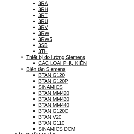
3RA
3RH
3RT
3RU
3RV
3RW
3RW5
3SB
3TH
Thiết bị đo lường Siemens
CÁC LOẠI PHỤ KIỆN
Biến tần Siemens
BTAN G120
BTAN G120P
SINAMICS
BTAN MM420
BTAN MM430
BTAN MM440
BTAN G120C
BTAN V20
BTAN G110
SINAMICS DCM