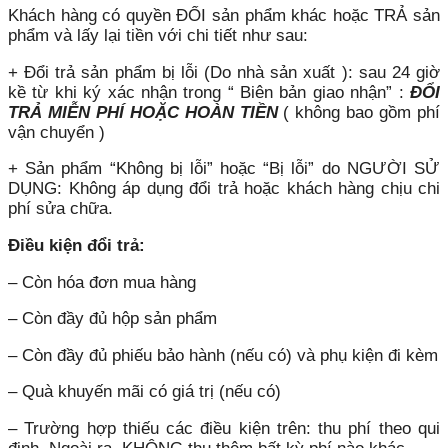
Khách hàng có quyền ĐỔI sản phẩm khác hoặc TRẢ sản
phẩm và lấy lại tiền với chi tiết như sau:
+ Đổi trả sản phẩm bị lỗi (Do nhà sản xuất ): sau 24 giờ
kề từ khi ký xác nhận trong “ Biên bản giao nhận” :
ĐỔI
TRẢ MIỄN PHÍ HOẶC HOÀN TIỀN
( không bao gồm phí
vận chuyển )
+ Sản phẩm “Không bị lỗi” hoặc “Bị lỗi” do NGƯỜI SỬ
DỤNG: Không áp dụng đổi trả hoặc khách hàng chịu chi
phí sửa chữa.
Điều kiện đổi trả:
– Còn hóa đơn mua hàng
– Còn đầy đủ hộp sản phẩm
– Còn đầy đủ phiếu bảo hành (nếu có) và phụ kiện đi kèm
– Quà khuyến mãi có giá trị (nếu có)
– Trường hợp thiếu các điều kiện trên: thu phí theo qui