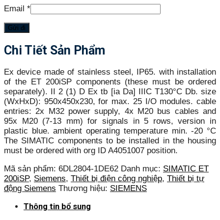
Email
*
Chi Tiết Sản Phẩm
Ex device made of stainless steel, IP65. with installation
of the ET 200iSP components (these must be ordered
separately). II 2 (1) D Ex tb [ia Da] IIIC T130°C Db. size
(WxHxD): 950x450x230, for max. 25 I/O modules. cable
entries: 2x M32 power supply, 4x M20 bus cables and
95x M20 (7-13 mm) for signals in 5 rows, version in
plastic blue. ambient operating temperature min. -20 °C
The SIMATIC components to be installed in the housing
must be ordered with org ID A4051007 position.
Mã sản phẩm:
6DL2804-1DE62
Danh mục:
SIMATIC ET
200iSP
,
Siemens
,
Thiết bị điện công nghiệp
,
Thiết bị tự
động Siemens
Thương hiệu:
SIEMENS
Thông tin bổ sung