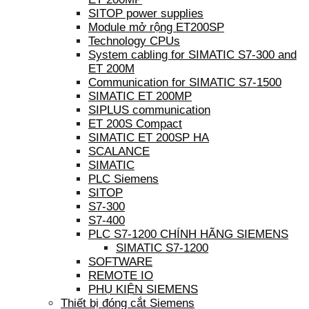
SITOP power supplies
Module mở rộng ET200SP
Technology CPUs
System cabling for SIMATIC S7-300 and
ET 200M
Communication for SIMATIC S7-1500
SIMATIC ET 200MP
SIPLUS communication
ET 200S Compact
SIMATIC ET 200SP HA
SCALANCE
SIMATIC
PLC Siemens
SITOP
S7-300
S7-400
PLC S7-1200 CHÍNH HÃNG SIEMENS
SIMATIC S7-1200
SOFTWARE
REMOTE IO
PHỤ KIỆN SIEMENS
Thiết bị đóng cắt Siemens