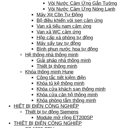
Vòi Nước Cảm Ứng Gắn Tường
Vòi Nước Cảm Ứng Nóng Lạnh
Máy Xịt Cồn Tự Động
Bộ điều khiển vòi sen cảm ứng
Van xả tiểu nam cảm ứng
Van xả WC cảm ứng
Hộp cấp xà phòng tự động
Máy sấy tay tự động
Bình phun nước hoa tự động
Hệ thống nhà thông minh
Giải pháp nhà thông minh
Thiết bị thông minh
Khóa thông minh Hune
Công tắc tiết kiệm điện
Khóa tủ kệ thông minh
Khóa cửa khách sạn thông minh
Khóa cửa căn hộ thông minh
Khóa phòng tắm thông minh
HIẾT BỊ ĐIỆN CÔNG NGHIỆP
Thiết bị tự động Siemens
Module mở rộng ET200SP
THIẾT BỊ ĐIỆN CÔNG NGHIỆP