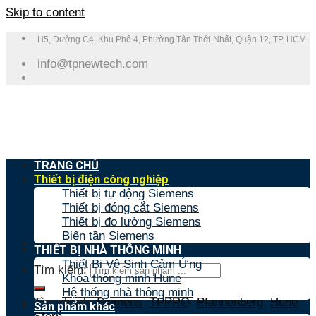
Skip to content
H5, Đường C4, Khu Phố 4, Phường Tân Thới Nhất, Quận 12, TP. HCM
info@tpnewtech.com
TRANG CHỦ
Thiết bị điện công nghiệp
Thiết bị tự động Siemens
Thiết bị đóng cắt Siemens
Thiết bị đo lường Siemens
Biến tần Siemens
THIẾT BỊ NHÀ THÔNG MINH
Thiết Bị Vệ Sinh Cảm Ứng
Tìm kiếm:
Khóa thông minh Hune
Hệ thống nhà thông minh
Tìm nhanh:
Siemens
,
TPPRO
,
Pfannenberg
,
Hune
,
Sản phẩm khác