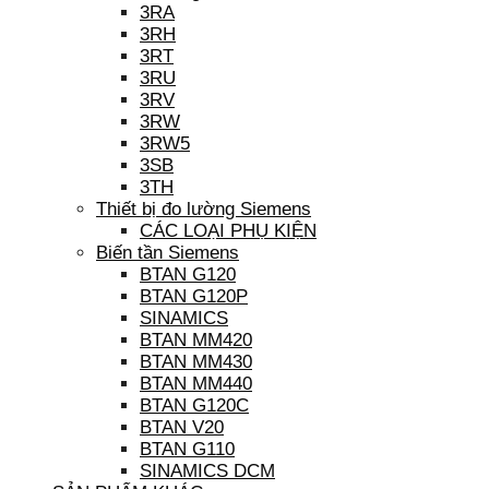
3RA
3RH
3RT
3RU
3RV
3RW
3RW5
3SB
3TH
Thiết bị đo lường Siemens
CÁC LOẠI PHỤ KIỆN
Biến tần Siemens
BTAN G120
BTAN G120P
SINAMICS
BTAN MM420
BTAN MM430
BTAN MM440
BTAN G120C
BTAN V20
BTAN G110
SINAMICS DCM