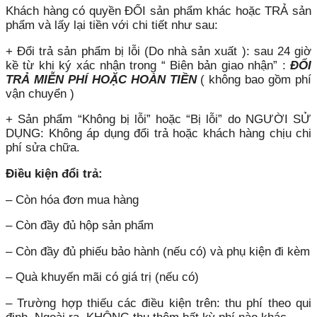
Khách hàng có quyền ĐỔI sản phẩm khác hoặc TRẢ sản
phẩm và lấy lại tiền với chi tiết như sau:
+ Đổi trả sản phẩm bị lỗi (Do nhà sản xuất ): sau 24 giờ
kề từ khi ký xác nhận trong “ Biên bản giao nhận” :
ĐỔI
TRẢ MIỄN PHÍ HOẶC HOÀN TIỀN
( không bao gồm phí
vận chuyển )
+ Sản phẩm “Không bị lỗi” hoặc “Bị lỗi” do NGƯỜI SỬ
DỤNG: Không áp dụng đổi trả hoặc khách hàng chịu chi
phí sửa chữa.
Điều kiện đổi trả:
– Còn hóa đơn mua hàng
– Còn đầy đủ hộp sản phẩm
– Còn đầy đủ phiếu bảo hành (nếu có) và phụ kiện đi kèm
– Quà khuyến mãi có giá trị (nếu có)
– Trường hợp thiếu các điều kiện trên: thu phí theo qui