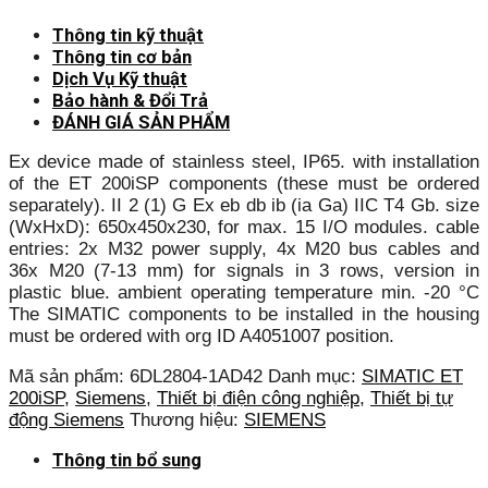
Thông tin kỹ thuật
Thông tin cơ bản
Dịch Vụ Kỹ thuật
Bảo hành & Đổi Trả
ĐÁNH GIÁ SẢN PHẨM
Ex device made of stainless steel, IP65. with installation
of the ET 200iSP components (these must be ordered
separately). II 2 (1) G Ex eb db ib (ia Ga) IIC T4 Gb. size
(WxHxD): 650x450x230, for max. 15 I/O modules. cable
entries: 2x M32 power supply, 4x M20 bus cables and
36x M20 (7-13 mm) for signals in 3 rows, version in
plastic blue. ambient operating temperature min. -20 °C
The SIMATIC components to be installed in the housing
must be ordered with org ID A4051007 position.
Mã sản phẩm:
6DL2804-1AD42
Danh mục:
SIMATIC ET
200iSP
,
Siemens
,
Thiết bị điện công nghiệp
,
Thiết bị tự
động Siemens
Thương hiệu:
SIEMENS
Thông tin bổ sung