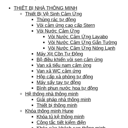
THIẾT BỊ NHÀ THÔNG MINH
Thiết Bị Vệ Sinh Cảm Ứng
Thùng rác tự động
Vòi cảm ứng cao cấp Stern
Vòi Nước Cảm Ứng
Vòi Nước Cảm Ứng Lavabo
Vòi Nước Cảm Ứng Gắn Tường
Vòi Nước Cảm Ứng Nóng Lạnh
Máy Xịt Cồn Tự Động
Bộ điều khiển vòi sen cảm ứng
Van xả tiểu nam cảm ứng
Van xả WC cảm ứng
Hộp cấp xà phòng tự động
Máy sấy tay tự động
Bình phun nước hoa tự động
Hệ thống nhà thông minh
Giải pháp nhà thông minh
Thiết bị thông minh
Khóa thông minh Hune
Khóa tủ kệ thông minh
Công tắc tiết kiệm điện