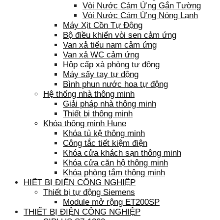
Vòi Nước Cảm Ứng Gắn Tường
Vòi Nước Cảm Ứng Nóng Lạnh
Máy Xịt Cồn Tự Động
Bộ điều khiển vòi sen cảm ứng
Van xả tiểu nam cảm ứng
Van xả WC cảm ứng
Hộp cấp xà phòng tự động
Máy sấy tay tự động
Bình phun nước hoa tự động
Hệ thống nhà thông minh
Giải pháp nhà thông minh
Thiết bị thông minh
Khóa thông minh Hune
Khóa tủ kệ thông minh
Công tắc tiết kiệm điện
Khóa cửa khách sạn thông minh
Khóa cửa căn hộ thông minh
Khóa phòng tắm thông minh
HIẾT BỊ ĐIỆN CÔNG NGHIỆP
Thiết bị tự động Siemens
Module mở rộng ET200SP
THIẾT BỊ ĐIỆN CÔNG NGHIỆP