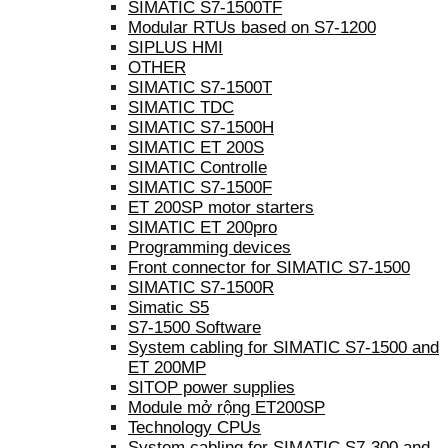
SIMATIC S7-1500TF
Modular RTUs based on S7-1200
SIPLUS HMI
OTHER
SIMATIC S7-1500T
SIMATIC TDC
SIMATIC S7-1500H
SIMATIC ET 200S
SIMATIC Controlle
SIMATIC S7-1500F
ET 200SP motor starters
SIMATIC ET 200pro
Programming devices
Front connector for SIMATIC S7-1500
SIMATIC S7-1500R
Simatic S5
S7-1500 Software
System cabling for SIMATIC S7-1500 and
ET 200MP
SITOP power supplies
Module mở rộng ET200SP
Technology CPUs
System cabling for SIMATIC S7-300 and