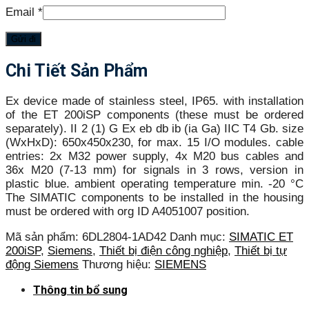
Email
*
Chi Tiết Sản Phẩm
Ex device made of stainless steel, IP65. with installation
of the ET 200iSP components (these must be ordered
separately). II 2 (1) G Ex eb db ib (ia Ga) IIC T4 Gb. size
(WxHxD): 650x450x230, for max. 15 I/O modules. cable
entries: 2x M32 power supply, 4x M20 bus cables and
36x M20 (7-13 mm) for signals in 3 rows, version in
plastic blue. ambient operating temperature min. -20 °C
The SIMATIC components to be installed in the housing
must be ordered with org ID A4051007 position.
Mã sản phẩm:
6DL2804-1AD42
Danh mục:
SIMATIC ET
200iSP
,
Siemens
,
Thiết bị điện công nghiệp
,
Thiết bị tự
động Siemens
Thương hiệu:
SIEMENS
Thông tin bổ sung