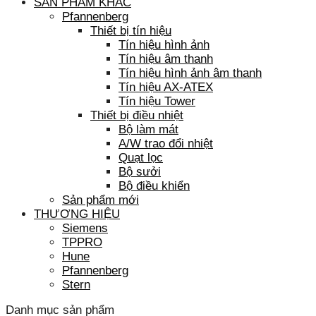
SẢN PHẨM KHÁC
Pfannenberg
Thiết bị tín hiệu
Tín hiệu hình ảnh
Tín hiệu âm thanh
Tín hiệu hình ảnh âm thanh
Tín hiệu AX-ATEX
Tín hiệu Tower
Thiết bị điều nhiệt
Bộ làm mát
A/W trao đổi nhiệt
Quạt lọc
Bộ sưởi
Bộ điều khiển
Sản phẩm mới
THƯƠNG HIỆU
Siemens
TPPRO
Hune
Pfannenberg
Stern
Danh mục sản phẩm