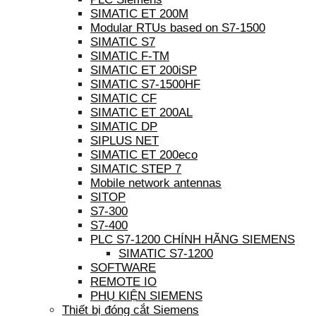
SIMATIC ET 200M
Modular RTUs based on S7-1500
SIMATIC S7
SIMATIC F-TM
SIMATIC ET 200iSP
SIMATIC S7-1500HF
SIMATIC CF
SIMATIC ET 200AL
SIMATIC DP
SIPLUS NET
SIMATIC ET 200eco
SIMATIC STEP 7
Mobile network antennas
SITOP
S7-300
S7-400
PLC S7-1200 CHÍNH HÃNG SIEMENS
SIMATIC S7-1200
SOFTWARE
REMOTE IO
PHỤ KIỆN SIEMENS
Thiết bị đóng cắt Siemens