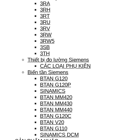
3RA
3RH
3RT
3RU
3RV
3RW
3RW5
3SB
3TH
Thiết bị đo lường Siemens
CÁC LOẠI PHỤ KIỆN
Biến tần Siemens
BTAN G120
BTAN G120P
SINAMICS
BTAN MM420
BTAN MM430
BTAN MM440
BTAN G120C
BTAN V20
BTAN G110
SINAMICS DCM