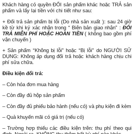
Khách hàng có quyền ĐỔI sản phẩm khác hoặc TRẢ sản
phẩm và lấy lại tiền với chi tiết như sau:
+ Đổi trả sản phẩm bị lỗi (Do nhà sản xuất ): sau 24 giờ
kề từ khi ký xác nhận trong “ Biên bản giao nhận” :
ĐỔI
TRẢ MIỄN PHÍ HOẶC HOÀN TIỀN
( không bao gồm phí
vận chuyển )
+ Sản phẩm “Không bị lỗi” hoặc “Bị lỗi” do NGƯỜI SỬ
DỤNG: Không áp dụng đổi trả hoặc khách hàng chịu chi
phí sửa chữa.
Điều kiện đổi trả:
– Còn hóa đơn mua hàng
– Còn đầy đủ hộp sản phẩm
– Còn đầy đủ phiếu bảo hành (nếu có) và phụ kiện đi kèm
– Quà khuyến mãi có giá trị (nếu có)
– Trường hợp thiếu các điều kiện trên: thu phí theo qui