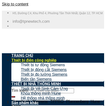
Skip to content
H5, Đường C4, Khu Phố 4, Phường Tân Thới Nhất, Quận 12, TP. HCM
info@tpnewtech.com
TRANG CHỦ
Thiết bị điện công nghiệp
Thiết bị tự động Siemens
Thiết bị đóng cắt Siemens
Thiết bị đo lường Siemens
Biến tần Siemens
THIẾT BỊ NHÀ THÔNG MINH
Thiết Bị Vệ Sinh Cảm Ứng
Tìm kiếm:
Khóa thông minh Hune
Hệ thống nhà thông minh
Tìm nhanh:
Siemens
,
TPPRO
,
Pfannenberg
,
Hune
,
Sản phẩm khác